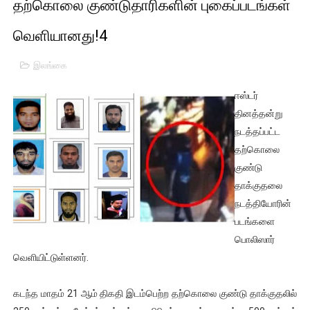
தற்கொலை குண்டுதாரிகளின் புகைப்படங்கள்
01/11/2021 Scotland ல் நடைபெறும் கண்டனப் போராட்டத்திற
வெளியானது!4
பாலச்சந்திரன் மற்றும் தன்னிடம் படித்த மாணவர்கள் தொடர்பில் ந
இலங்கை
பிரிட்டனால் கடத்தப்படும் நிலையில் இலங்கைத் தமிழ் குடும்பம்!!
ஈஸ்டர்
வர்ராரு...வர்ராரு... அண்ணாத்த : ரஜினிக்காக இலங்கை பாடலாசிர
தினத்தன்று
நடத்தப்பட்ட
கைது செய்யப்பட்ட இளைஞன் உயிரிழப்பு - கொதித்தெழுந்த பிரத
தற்கொலை
குண்டு
தடுப்பூசியை பெற்றுக் கொள்ளக் கூடிய இடங்கள்...
தாக்குதலை
சிறுமியை பாலியல் வன்கொடுமை செய்த முதியவருக்கு வழங்கப
நடத்தியோரின்
படங்களை
பிரபல நடிகை தூக்கிட்டு தற்கொலை!
பொலிஸார்
வெளியிட்டுள்ளனர்.
வடிவேலுவுக்கு நீதிமன்றம் விதித்துள்ள அதிரடி உத்தரவு!
கடந்த மாதம் 21 ஆம் திகதி இடம்பெற்ற தற்கொலை குண்டு தாக்குதலில்
தியாகதீபம் லெப்.கேணல் திலீபன், கேணல் சங்கர் ஆகியோரின் நினை