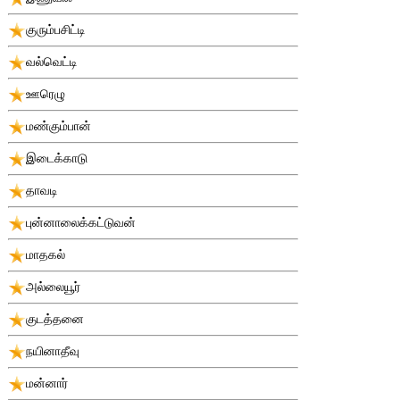
குரும்பசிட்டி
வல்வெட்டி
ஊரெழு
மண்கும்பான்
இடைக்காடு
தாவடி
புன்னாலைக்கட்டுவன்
மாதகல்
அல்லையூர்
குடத்தனை
நயினாதீவு
மன்னார்