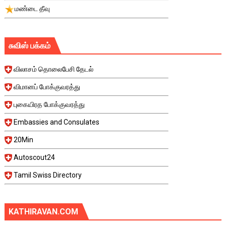
மண்டை தீவு
சுவிஸ் பக்கம்
விலாசம் தொலைபேசி தேடல்
விமானப் போக்குவரத்து
புகையிரத போக்குவரத்து
Embassies and Consulates
20Min
Autoscout24
Tamil Swiss Directory
KATHIRAVAN.COM