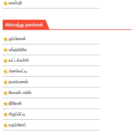
வலம்புரி
கிராமத்து தளங்கள்
குப்பிளான்
புங்குடுதீவு
வட்டக்கச்சி
அளவெட்டி
நாகர்மணல்
கோண்டாவில்
நீர்வேலி
சிறுப்பிட்டி
உரும்பிராய்