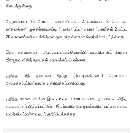
கிடைத்துள்ளது.
ஐ.நா முன்றலில் சீரற்ற காலநிலையிலும் தமிழின அழிப்பிற்கு நீதி க
இளையராஜா – கமல் அவசர சந்திப்பு (படங்கள், விடியோ)
அதற்கமைய 12 மோட்டார் சைக்கிள்கள், 2 வான்கள், 2 கெப் ரக
வாகனங்கள், முச்சக்கரவண்டி 1, டீமோ பட்டா லொறி 1, கார்கள் 2 உட்பட
ஜனாதிபதி ஐக்கிய நாடுகளின் பொதுச் சபை கூட்டத்தில் இன்று 
20 வாகனங்கள் வடக்கிற்குள் நுழைந்துள்ளதாக ​தெரிவிக்கப்பட்டுள்ளது.
32 CM விநோத கன்றுக்குட்டி! (வீடியோ)
இந்த தகவல்களை அடிப்படையாகக்கொண்டு வவுனியாவில் நிரந்தர
இராணுவ வீதித் தடைகள் அமைக்கப்பட்டுள்ளன.
வலிமை தான் அஜித் திரைப்பயணத்திலே அதிக காலெக்ஷன் செய்த த
குறித்த வீதி தடைகள் நேற்று (வியாழக்கிழமை) தொடக்கம்
அமைக்கப்பட்டுள்ளதாக தெரிவிக்கப்படுகின்றது.
குறித்த வாகனங்களின் இலக்கங்கள் உள்ளடங்கலான தகவல்கள் வீதித்
தடைகள் ஏற்படுத்தப்பட்டுள்ள இடங்களில் பொதுமக்களின் பார்வைக்காக
வைக்கப்பட்டுள்ளமையும் குறிப்பிடத்தக்கது.