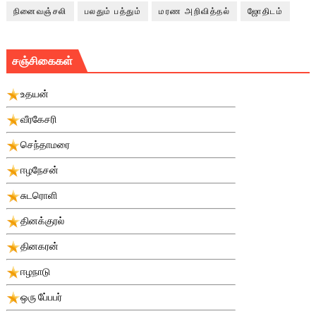
நினைவஞ்சலி
பலதும் பத்தும்
மரண அறிவித்தல்
ஜோதிடம்
சஞ்சிகைகள்
உதயன்
வீரகேசரி
செந்தாமரை
ஈழநேசன்
சுடரொளி
தினக்குரல்
தினகரன்
ஈழநாடு
ஒரு பே்பபர்