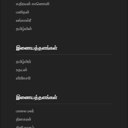
கதிரவன் காணொளி
மனிதன்
லங்காஸ்ரீ
தமிழ்வின்
இணையத்தளங்கள்
தமிழ்மிரர்
உதயன்
வீரகேசரி
இணையத்தளங்கள்
மாலை மலர்
தினகரன்
சினி உலகம்