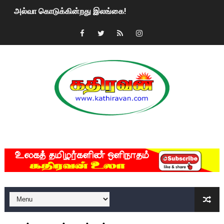
அல்வா கொடுக்கின்றது இலங்கை!
2ஆம் நாள் உக்ரைன் யுத்தம்!! எங்களைத் தனிமையில் விட்டுவிட்டுன
கதிரவன் வாசகர்களுக்கு இனிய பொங்கல் புத்தாண்டு நல்வாழ்த்
மகிந்த ராஜபக்சே பதவி விலக திட்டம்?
ரவுடி பேபிக்கு நடந்த தரமான சம்பவம்.. ஆபாச வீடியோக்களால் வ
காணாமல் போகும் பிள்ளையார்கள்!
MKRdezign
குண்டை தூக்கிப்போட்ட ஆய்வு…. இந்தியாவின் “கோவிஷீல்டு” தடுப
யாழில் தமிழின தலைவர் பிரபாகரனின் பிறந்தநாளை கொண்டாடிய
ஏர்போர்ட்டில் உதைத்த நபர் யார், என்ன நடந்தது?: உண்மையை ச
சீனா இலங்கையிடம் 8 மில்லியன் அமெரிக்க டொலர் நட்டஈடு கோர