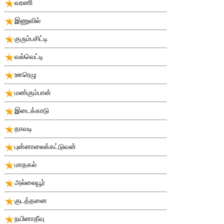
வரணி
இணுவில்
குரும்பசிட்டி
வல்வெட்டி
ஊரெழு
மண்கும்பான்
இடைக்காடு
தாவடி
புன்னாலைக்கட்டுவன்
மாதகல்
அல்லையூர்
குடத்தனை
நயினாதீவு