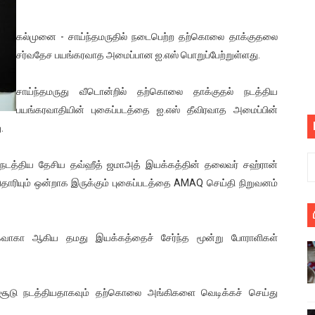
பெறும் கண்டனப் போராட்டத்திற்கு கலந்துகொள்ளுமாறு அன்புரிமைய
கல்முனை - சாய்ந்தமருதில் நடைபெற்ற தற்கொலை தாக்குதலை
் படித்த மாணவர்கள் தொடர்பில் நாடாளுமன்றத்தில் பகிரங்க கேள்வி
சர்வதேச பயங்கரவாத அமைப்பான ஐ.எஸ் பொறுப்பேற்றுள்ளது.
யில் இலங்கைத் தமிழ் குடும்பம்!! நடந்தது என்ன
சாய்ந்தமருது வீடொன்றில் தற்கொலை தாக்குதல் நடத்திய
பயங்கரவாதியின் புகைப்படத்தை ஐ.எஸ் தீவிரவாத அமைப்பின்
 : ரஜினிக்காக இலங்கை பாடலாசிரியர் வெளியிட்ட...
.
ரிழப்பு - கொதித்தெழுந்த பிரதேசவாசிகள்!
நடத்திய தேசிய தவ்ஹீத் ஜமாஅத் இயக்கத்தின் தலைவர் சஹ்ரான்
 கூடிய இடங்கள்...
தாரியும் ஒன்றாக இருக்கும் புகைப்படத்தை AMAQ செய்தி நிறுவனம்
ை செய்த முதியவருக்கு வழங்கப்பட்ட தண்டனை
 க்வாகா ஆகிய தமது இயக்கத்தைச் சேர்ந்த மூன்று போராளிகள்
ொலை!
்துள்ள அதிரடி உத்தரவு!
ச் சூடு நடத்தியதாகவும் தற்கொலை அங்கிகளை வெடிக்கச் செய்து
், கேணல் சங்கர் ஆகியோரின் நினைவெழுச்சி நாள் - 26.09.2021 சுவிஸ