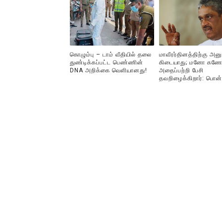
கொழும்பு – டாம் வீதியில் தலை
மாவீரர்தினத்திற்கு அன
துண்டிக்கப்பட்ட பெண்ணின்
கிடையாது; மனோ கணே
DNA அறிக்கை வௌியானது!
அதைப்பற்றி பேசி
தவறிழைக்கிறார்: பொன