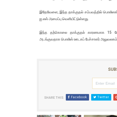
ஐ.நா முன்றலில் சீரற்ற காலநிலைய
இதேவேளை, இந்த தாக்குதல் சம்பவத்தில் பொலிஸா
இளையராஜா – கமல் அவசர சந்திப
ஐ.எஸ் அமைப்பு வெளியிட்டுள்ளது.
ஜனாதிபதி ஐக்கிய நாடுகளின் ப
இந்த தற்கொலை தாக்குதல் காரணமாக 15 பேர்
அடங்குவதாக பொலிஸ் ஊடகப் பேச்சாளர் அலுவலகம் அற
32 CM விநோத கன்றுக்குட்டி! (
வலிமை தான் அஜித் திரைப்பயணத
SUB
Facebook
Twitter
SHARE THIS: