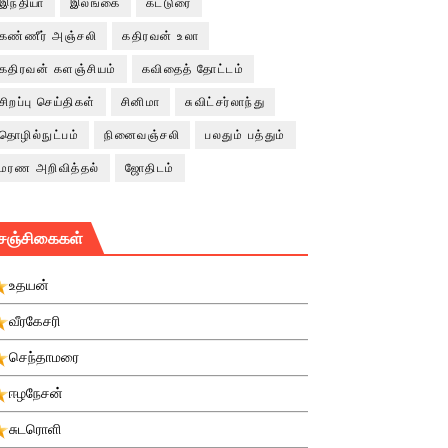
இந்தியா
இலங்கை
கட்டுரை
கண்ணீர் அஞ்சலி
கதிரவன் உலா
கதிரவன் களஞ்சியம்
கவிதைத் தோட்டம்
சிறப்பு செய்திகள்
சினிமா
சுவிட்சர்லாந்து
தொழில்நுட்பம்
நினைவஞ்சலி
பலதும் பத்தும்
மரண அறிவித்தல்
ஜோதிடம்
சஞ்சிகைகள்
உதயன்
வீரகேசரி
செந்தாமரை
ஈழநேசன்
சுடரொளி