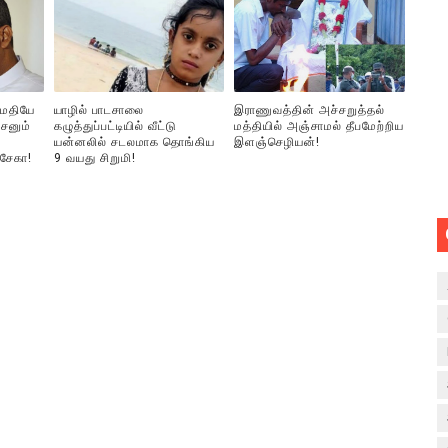
ுமதியே
யாழில் பாடசாலை
இராணுவத்தின் அச்சறுத்தல்
சனும்
கழுத்துப்பட்டியில் வீட்டு
மத்தியில் அஞ்சாமல் தீபமேற்றிய
யன்னலில் சடலமாக தொங்கிய
இளஞ்செழியன்!
்சேகா!
9 வயது சிறுமி!