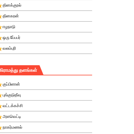
தினக்குரல்
தினகரன்
ஈழநாடு
ஒரு பே்பபர்
வலம்புரி
கிராமத்து தளங்கள்
குப்பிளான்
புங்குடுதீவு
வட்டக்கச்சி
அளவெட்டி
நாகர்மணல்