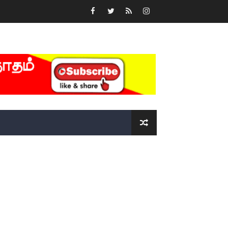
்….!!!!