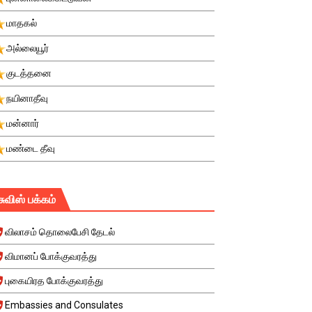
மாதகல்
அல்லையூர்
குடத்தனை
நயினாதீவு
மன்னார்
மண்டை தீவு
சுவிஸ் பக்கம்
விலாசம் தொலைபேசி தேடல்
விமானப் போக்குவரத்து
புகையிரத போக்குவரத்து
Embassies and Consulates