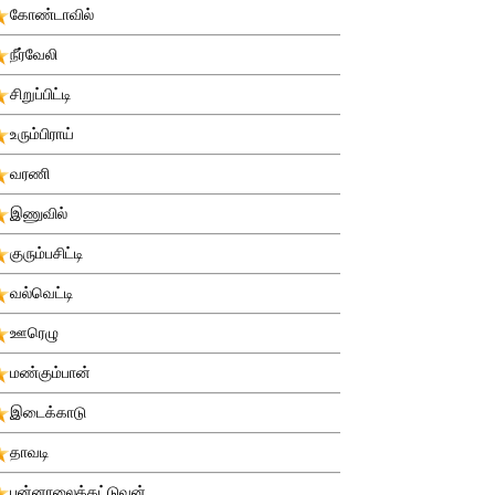
கோண்டாவில்
நீர்வேலி
சிறுப்பிட்டி
உரும்பிராய்
வரணி
இணுவில்
குரும்பசிட்டி
வல்வெட்டி
ஊரெழு
மண்கும்பான்
இடைக்காடு
தாவடி
புன்னாலைக்கட்டுவன்