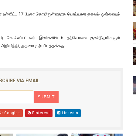
ிலும் தமிழின அழிப்பிற்கு நீதி கேட்டு நடைபெற்ற கவனயீர்ப்புப் போராட்
ர் உள்ளிட்ட 17 பேரை கொன்றுள்ளதாக பொய்யான தகவல் ஒன்றையும்
்பு (படங்கள், விடியோ)
ொதுச் சபை கூட்டத்தில் இன்று உரை
 கொல்லப்பட்டனர். இவர்களில் 6 தற்கொலை குண்டுதாரிகளும்
ிவித்திருந்தமை குறிப்பிடத்தக்கது.
வீடியோ)
்திலே அதிக காலெக்ஷன் செய்த திரைப்படம் ! எங்கு தெரியுமா?
SCRIBE VIA EMAIL
Google+
Pinterest
Linkedin