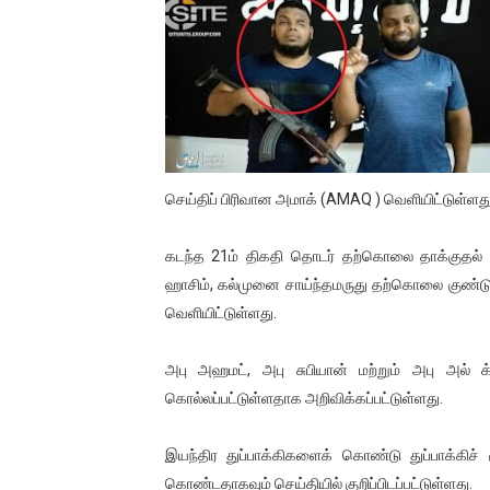
01/11/2021 Scotland ல் நடை
பாலச்சந்திரன் மற்றும் தன்னிடம
பிரிட்டனால் கடத்தப்படும் நிலை
வர்ராரு...வர்ராரு... அண்ணாத்த
செய்திப் பிரிவான அமாக் (AMAQ ) வெளியிட்டுள்ளது
கைது செய்யப்பட்ட இளைஞன் உயி
கடந்த 21ம் திகதி தொடர் தற்கொலை தாக்குதல் 
தடுப்பூசியை பெற்றுக் கொள்ளக்
ஹாசிம், கல்முனை சாய்ந்தமருது தற்கொலை குண்டு
வெளியிட்டுள்ளது.
சிறுமியை பாலியல் வன்கொடும
அபு அஹமட், அபு சுபியான் மற்றும் அபு அல்
பிரபல நடிகை தூக்கிட்டு தற்க
கொல்லப்பட்டுள்ளதாக அறிவிக்கப்பட்டுள்ளது.
வடிவேலுவுக்கு நீதிமன்றம் விதித
இயந்திர துப்பாக்கிகளைக் கொண்டு துப்பாக்கி
தியாகதீபம் லெப்.கேணல் திலீபன
கொண்டதாகவும் செய்தியில் குறிப்பிடப்பட்டுள்ளது.