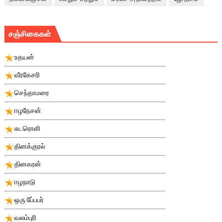
சஞ்சிகைகள்
உதயன்
வீரகேசரி
செந்தாமரை
ஈழநேசன்
சுடரொளி
தினக்குரல்
தினகரன்
ஈழநாடு
ஒரு பே்பபர்
வலம்புரி