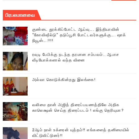
பிரபலமானவை
குண்டை தூக்கிப்போட்ட ஆய்வு…. இந்தியாவின்
“கோவிஷீல்டு” தடுப்பூசி போட்டவர்களுக்கு…. ஷாக்
நியூஸ்….!!!!
ரவுடி பேபிக்கு நடந்த தரமான சம்பவம்.. ஆபாச
வீடியோக்களால் வந்த வினை
அல்வா கொடுக்கின்றது இலங்கை!
வலிமை தான் அஜித் திரைப்பயணத்திலே அதிக
காலெக்ஷன் செய்த திரைப்படம் ! எங்கு தெரியுமா?
2ஆம் நாள் உக்ரைன் யுத்தம்!! எங்களைத் தனிமையில்
விட்டுவிட்டுனர்!!