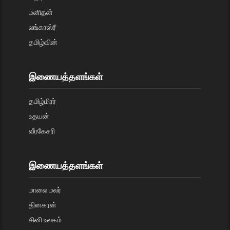
மனிதன்
லங்காஸ்ரீ
தமிழ்வின்
இணையத்தளங்கள்
தமிழ்மிரர்
உதயன்
வீரகேசரி
இணையத்தளங்கள்
மாலை மலர்
தினகரன்
சினி உலகம்