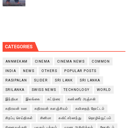
CATEGORIES
ANNMEKAM
CINEMA
CINEMA NEWS
COMMON
INDIA
NEWS
OTHERS
POPULAR POSTS
RASIPALAN
SLIDER
SRI LANK
SRI LANKA
SRILANKA
SWISS NEWS
TECHNOLOGY
WORLD
இந்தியா
இலங்கை
கட்டுரை
கண்ணீர் அஞ்சலி
கதிரவன் உலா
கதிரவன் களஞ்சியம்
கவிதைத் தோட்டம்
சிறப்பு செய்திகள்
சினிமா
சுவிட்சர்லாந்து
தொழில்நுட்பம்
நினைவஞ்சலி
பலதும் பத்தும்
மரண அறிவித்தல்
ஜோதிடம்