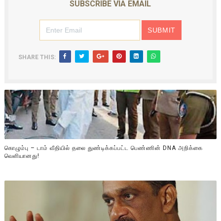
SUBSCRIBE VIA EMAIL
SHARE THIS:
கொழும்பு – டாம் வீதியில் தலை துண்டிக்கப்பட்ட பெண்ணின் DNA அறிக்கை
வௌியானது!