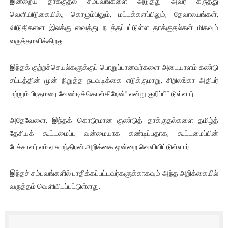
இன்றைய தாக்குதல் சம்பவங்களை அடுத்து அவர் கருத்து
வலிமை தான் அஜித் திரைப்பயணத்திலே அதிக காலெக்ஷன் செய்த த
வெளியிடுகையில்,, கொழும்பிலும், மட்டக்களப்பிலும், தேவாலயங்கள்,
விடுதிகளை இலக்கு வைத்து நடத்தப்பட்டுள்ள தாக்குதல்கள் மிகவும்
அல்வா கொடுக்கின்றது இலங்கை!
வருத்தமளிக்கிறது.
2ஆம் நாள் உக்ரைன் யுத்தம்!! எங்களைத் தனிமையில் விட்டுவிட்டுன
இந்தக் குற்றச்செயல்களுக்குப் பொறுப்பானவர்களை அடையாளம் கண்டு
சட்டத்தின் முன் நிறுத்த நடவடிக்கை எடுக்குமாறு, சிறிலங்கா அதிபர்
கதிரவன் வாசகர்களுக்கு இனிய பொங்கல் புத்தாண்டு நல்வாழ்த்
மற்றும் பிரதமரை வேண்டிக்கொள்கிறேன்” என்று குறிப்பிட்டுள்ளார்.
மகிந்த ராஜபக்சே பதவி விலக திட்டம்?
அதேவேளை, இந்தக் கொடூரமான குண்டுத் தாக்குதல்களை தமிழ்த்
தேசியக் கூட்டமைப்பு வன்மையாக கண்டிப்பதாக, கூட்டமைப்பின்
பேச்சாளர் எம்.ஏ.சுமந்திரன் அறிக்கை ஒன்றை வெளியிட்டுள்ளார்.
இந்தச் சம்பவங்களில் பாதிக்கப்பட்டவர்களுக்காகவும் அந்த அறிக்கையில்
வருத்தம் வெளியிடப்பட்டுள்ளது.