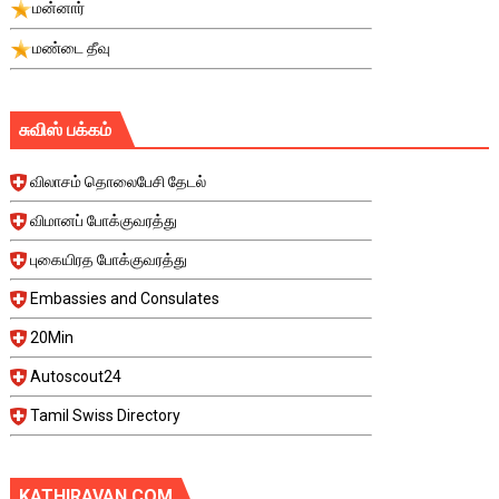
மன்னார்
மண்டை தீவு
சுவிஸ் பக்கம்
விலாசம் தொலைபேசி தேடல்
விமானப் போக்குவரத்து
புகையிரத போக்குவரத்து
Embassies and Consulates
20Min
Autoscout24
Tamil Swiss Directory
KATHIRAVAN.COM