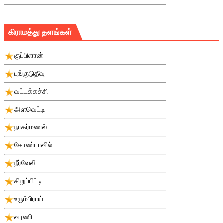
கிராமத்து தளங்கள்
குப்பிளான்
புங்குடுதீவு
வட்டக்கச்சி
அளவெட்டி
நாகர்மணல்
கோண்டாவில்
நீர்வேலி
சிறுப்பிட்டி
உரும்பிராய்
வரணி