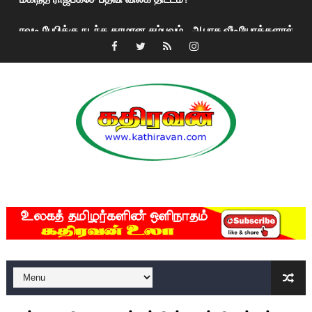
ரவுடி பேபிக்கு நடந்த தரமான சம்பவம்.. ஆபாச வீடியோக்களால் வ
காணாமல் போகும் பிள்ளையார்கள்!
குண்டை தூக்கிப்போட்ட ஆய்வு…. இந்தியாவின் “கோவிஷீல்டு” தடுப
யாழில் தமிழின தலைவர் பிரபாகரனின் பிறந்தநாளை கொண்டாடிய
ஏர்போர்ட்டில் உதைத்த நபர் யார், என்ன நடந்தது?: உண்மையை ச
சீனா இலங்கையிடம் 8 மில்லியன் அமெரிக்க டொலர் நட்டஈடு கோர
MKRdezign
01/11/2021 Scotland ல் நடைபெறும் கண்டனப் போராட்டத்திற
பாலச்சந்திரன் மற்றும் தன்னிடம் படித்த மாணவர்கள் தொடர்பில் ந
பிரிட்டனால் கடத்தப்படும் நிலையில் இலங்கைத் தமிழ் குடும்பம்!!
வர்ராரு...வர்ராரு... அண்ணாத்த : ரஜினிக்காக இலங்கை பாடலாசிர