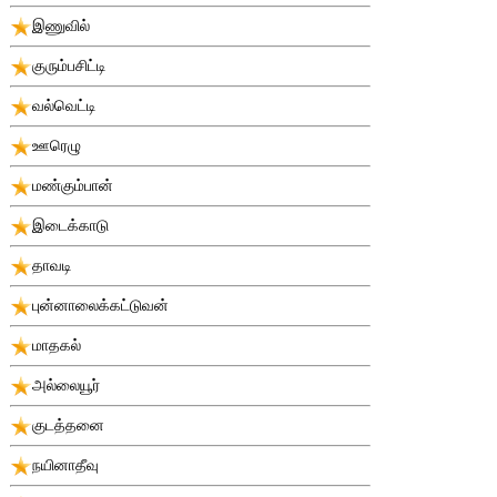
இணுவில்
குரும்பசிட்டி
வல்வெட்டி
ஊரெழு
மண்கும்பான்
இடைக்காடு
தாவடி
புன்னாலைக்கட்டுவன்
மாதகல்
அல்லையூர்
குடத்தனை
நயினாதீவு