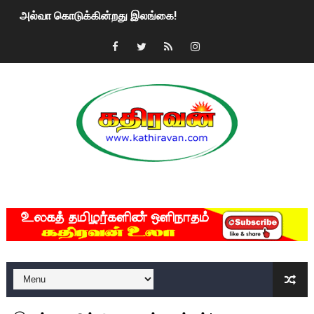
அல்வா கொடுக்கின்றது இலங்கை!
2ஆம் நாள் உக்ரைன் யுத்தம்!! எங்களைத் தனிமையில் விட்டுவிட்டுன
கதிரவன் வாசகர்களுக்கு இனிய பொங்கல் புத்தாண்டு நல்வாழ்த்
மகிந்த ராஜபக்சே பதவி விலக திட்டம்?
ரவுடி பேபிக்கு நடந்த தரமான சம்பவம்.. ஆபாச வீடியோக்களால் வ
காணாமல் போகும் பிள்ளையார்கள்!
MKRdezign
குண்டை தூக்கிப்போட்ட ஆய்வு…. இந்தியாவின் “கோவிஷீல்டு” தடுப
யாழில் தமிழின தலைவர் பிரபாகரனின் பிறந்தநாளை கொண்டாடிய
ஏர்போர்ட்டில் உதைத்த நபர் யார், என்ன நடந்தது?: உண்மையை ச
சீனா இலங்கையிடம் 8 மில்லியன் அமெரிக்க டொலர் நட்டஈடு கோர