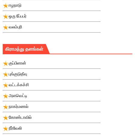
ஈழநாடு
ஒரு பே்பபர்
வலம்புரி
கிராமத்து தளங்கள்
குப்பிளான்
புங்குடுதீவு
வட்டக்கச்சி
அளவெட்டி
நாகர்மணல்
கோண்டாவில்
நீர்வேலி