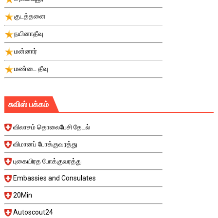
குடத்தனை
நயினாதீவு
மன்னார்
மண்டை தீவு
சுவிஸ் பக்கம்
விலாசம் தொலைபேசி தேடல்
விமானப் போக்குவரத்து
புகையிரத போக்குவரத்து
Embassies and Consulates
20Min
Autoscout24