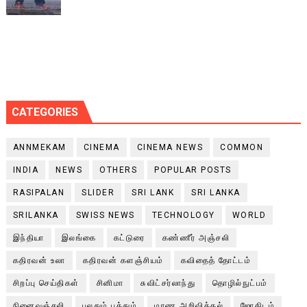
CATEGORIES
ANNMEKAM
CINEMA
CINEMA NEWS
COMMON
INDIA
NEWS
OTHERS
POPULAR POSTS
RASIPALAN
SLIDER
SRI LANK
SRI LANKA
SRILANKA
SWISS NEWS
TECHNOLOGY
WORLD
இந்தியா
இலங்கை
கட்டுரை
கண்ணீர் அஞ்சலி
கதிரவன் உலா
கதிரவன் களஞ்சியம்
கவிதைத் தோட்டம்
சிறப்பு செய்திகள்
சினிமா
சுவிட்சர்லாந்து
தொழில்நுட்பம்
நினைவஞ்சலி
பலதும் பத்தும்
மரண அறிவித்தல்
ஜோதிடம்