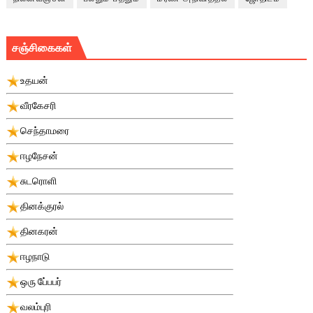
சஞ்சிகைகள்
உதயன்
வீரகேசரி
செந்தாமரை
ஈழநேசன்
சுடரொளி
தினக்குரல்
தினகரன்
ஈழநாடு
ஒரு பே்பபர்
வலம்புரி