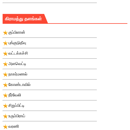
கிராமத்து தளங்கள்
குப்பிளான்
புங்குடுதீவு
வட்டக்கச்சி
அளவெட்டி
நாகர்மணல்
கோண்டாவில்
நீர்வேலி
சிறுப்பிட்டி
உரும்பிராய்
வரணி