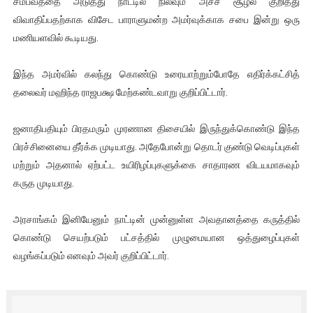
சம்பவத்தை அடுத்து நாட்டில் நிலவும் அச்ச சூழல் குறித்து
ஐ.நா முன்றலில் சீரற்ற காலநிலையிலும் தமிழின அழிப்பிற்கு நீதி க
விவாதிப்பதற்காக விசேட பாராளுமன்ற அமர்வுக்காக சபை இன்று ஒரு
மணியளவில் கூடியது.
இளையராஜா – கமல் அவசர சந்திப்பு (படங்கள், விடியோ)
இந்த அமர்வில் கலந்து கொண்டு உரையாற்றும்போதே எதிர்க்கட்சித்
ஜனாதிபதி ஐக்கிய நாடுகளின் பொதுச் சபை கூட்டத்தில் இன்று 
தலைவர் மஹிந்த ராஜபக்ஷ மேற்கண்டவாறு குறிப்பிட்டார்.
32 CM விநோத கன்றுக்குட்டி! (வீடியோ)
ஜனாதிபதியும் பிரதமரும் முரணான திசையில் இருந்துக்கொண்டு இந்த
வலிமை தான் அஜித் திரைப்பயணத்திலே அதிக காலெக்ஷன் செய்த த
பிரச்சினையை தீர்க்க முடியாது. அதேபோன்று தொடர் குண்டு வெடிப்புகள்
மற்றும் அதனால் ஏற்பட்ட உயிரிழப்புகளுக்கை சாதாரண விடயமாகவும்
கருத முடியாது.
அரசாங்கம் இனியேனும் நாட்டின் முன்னுள்ள அவதானத்தை கருத்தில்
கொண்டு செயற்படும் பட்சத்தில் முழுமையான ஒத்துழைப்புகள்
வழங்கப்படும் எனவும் அவர் குறிப்பிட்டார்.