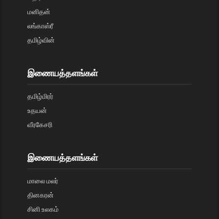
மனிதன்
லங்காஸ்ரீ
தமிழ்வின்
இணையத்தளங்கள்
தமிழ்மிரர்
உதயன்
வீரகேசரி
இணையத்தளங்கள்
மாலை மலர்
தினகரன்
சினி உலகம்