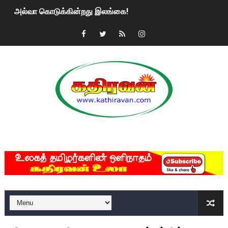
அல்வா கொடுக்கின்றது இலங்கை!
2ஆம் நாள் உக்ரைன் யுத்தம்!! எங்களைத் தனிமையில் விட்டுவிட்டுன
கதிரவன் வாசகர்களுக்கு இனிய பொங்கல் புத்தாண்டு நல்வாழ்த்
மகிந்த ராஜபக்சே பதவி விலக திட்டம்?
ரவுடி பேபிக்கு நடந்த தரமான சம்பவம்.. ஆபாச வீடியோக்களால் வ
காணாமல் போகும் பிள்ளையார்கள்!
MKRdezign
குண்டை தூக்கிப்போட்ட ஆய்வு…. இந்தியாவின் “கோவிஷீல்டு” தடுப
யாழில் தமிழின தலைவர் பிரபாகரனின் பிறந்தநாளை கொண்டாடிய
ஏர்போர்ட்டில் உதைத்த நபர் யார், என்ன நடந்தது?: உண்மையை ச
சீனா இலங்கையிடம் 8 மில்லியன் அமெரிக்க டொலர் நட்டஈடு கோர