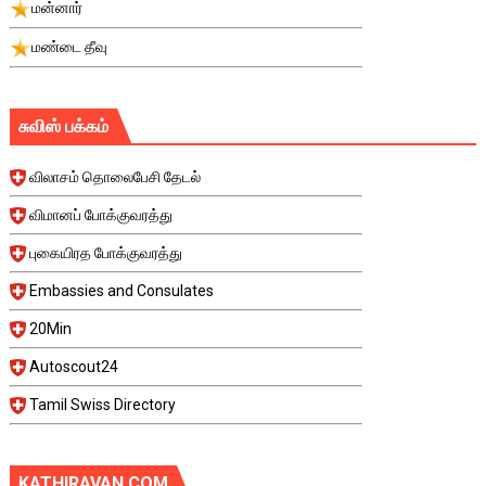
மன்னார்
மண்டை தீவு
சுவிஸ் பக்கம்
விலாசம் தொலைபேசி தேடல்
விமானப் போக்குவரத்து
புகையிரத போக்குவரத்து
Embassies and Consulates
20Min
Autoscout24
Tamil Swiss Directory
KATHIRAVAN.COM