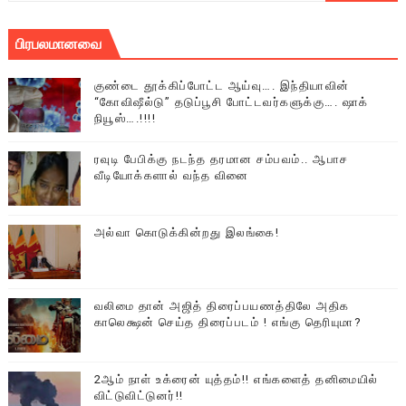
பிரபலமானவை
குண்டை தூக்கிப்போட்ட ஆய்வு…. இந்தியாவின்
“கோவிஷீல்டு” தடுப்பூசி போட்டவர்களுக்கு…. ஷாக்
நியூஸ்….!!!!
ரவுடி பேபிக்கு நடந்த தரமான சம்பவம்.. ஆபாச
வீடியோக்களால் வந்த வினை
அல்வா கொடுக்கின்றது இலங்கை!
வலிமை தான் அஜித் திரைப்பயணத்திலே அதிக
காலெக்ஷன் செய்த திரைப்படம் ! எங்கு தெரியுமா?
2ஆம் நாள் உக்ரைன் யுத்தம்!! எங்களைத் தனிமையில்
விட்டுவிட்டுனர்!!