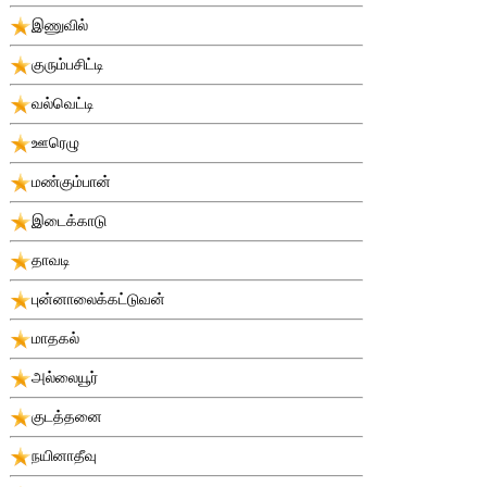
இணுவில்
குரும்பசிட்டி
வல்வெட்டி
ஊரெழு
மண்கும்பான்
இடைக்காடு
தாவடி
புன்னாலைக்கட்டுவன்
மாதகல்
அல்லையூர்
குடத்தனை
நயினாதீவு