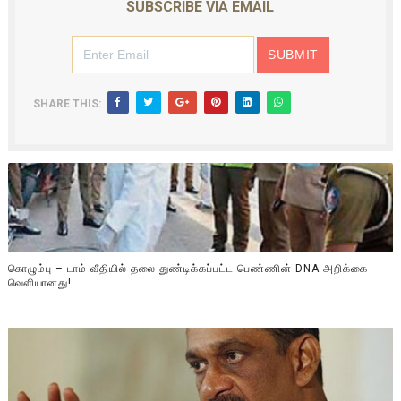
SUBSCRIBE VIA EMAIL
SHARE THIS:
கொழும்பு – டாம் வீதியில் தலை துண்டிக்கப்பட்ட பெண்ணின் DNA அறிக்கை
வௌியானது!