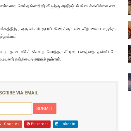
ள்வனவு செய்த லொத்தர் சீட்டிற்கு அதிர்ஷ்டம் கிடைக்கவில்லை என
ிலும் தமிழின அழிப்பிற்கு நீதி கேட்டு நடைபெற்ற கவனயீர்ப்புப் போராட்
்பு (படங்கள், விடியோ)
க்கத்திற்கு ஒரு லட்சம் ரூபாய் கிடைக்கும் என விற்பனையாளருக்கு
ொதுச் சபை கூட்டத்தில் இன்று உரை
்துள்ளார்.
வீடியோ)
ர். தான் வீசிச் சென்ற லொத்தர் சீட்டின் பணத்தை தன்னிடமே
ிமையாளர் நன்றியை தெரிவித்துள்ளார்.
்திலே அதிக காலெக்ஷன் செய்த திரைப்படம் ! எங்கு தெரியுமா?
SCRIBE VIA EMAIL
Google+
Pinterest
Linkedin