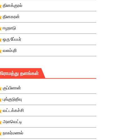
தினக்குரல்
தினகரன்
ஈழநாடு
ஒரு பே்பபர்
வலம்புரி
கிராமத்து தளங்கள்
குப்பிளான்
புங்குடுதீவு
வட்டக்கச்சி
அளவெட்டி
நாகர்மணல்