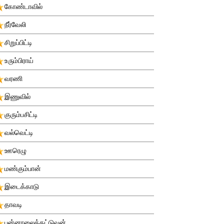
கோண்டாவில்
நீர்வேலி
சிறுப்பிட்டி
உரும்பிராய்
வரணி
இணுவில்
குரும்பசிட்டி
வல்வெட்டி
ஊரெழு
மண்கும்பான்
இடைக்காடு
தாவடி
புன்னாலைக்கட்டுவன்