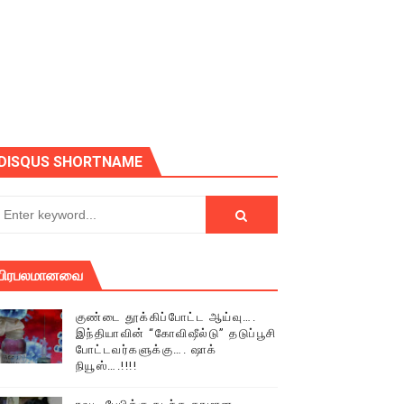
ோடு அழைக்கின்றோம்.
DISQUS SHORTNAME
பிரபலமானவை
குண்டை தூக்கிப்போட்ட ஆய்வு….
இந்தியாவின் “கோவிஷீல்டு” தடுப்பூசி
போட்டவர்களுக்கு…. ஷாக்
நியூஸ்….!!!!
் (செய்தியும்,படங்களும்..)