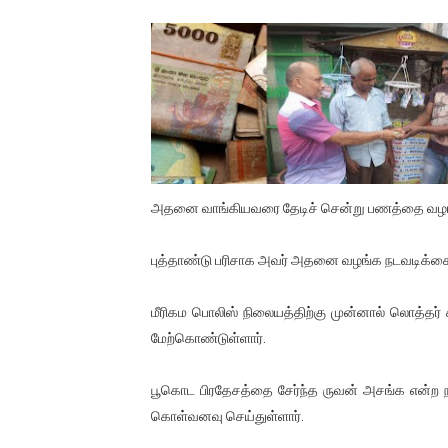
01/11/2021 Scotland ல் நடை
பாலச்சந்திரன் மற்றும் தன்னிடம
பிரிட்டனால் கடத்தப்படும் நிலை
வர்ராரு...வர்ராரு... அண்ணாத்த
கைது செய்யப்பட்ட இளைஞன் உயி
அதனை வாங்கியவரை தேடிச் சென்று பணத்தை வழங்கி 
தடுப்பூசியை பெற்றுக் கொள்ளக்
புத்தாண்டு பரிசாக அவர் அதனை வழங்க நடவடிக்கை
சிறுமியை பாலியல் வன்கொடும
மீரிகம பொலிஸ் நிலையத்திற்கு முன்னால் லொத்தர் 
மேற்கொண்டுள்ளார்.
பிரபல நடிகை தூக்கிட்டு தற்க
வடிவேலுவுக்கு நீதிமன்றம் விதித
பூகொட பிரதேசத்தை சேர்ந்த ருவன் அசங்க என்ற நபர்
கொள்வனவு செய்துள்ளார்.
தியாகதீபம் லெப்.கேணல் திலீபன