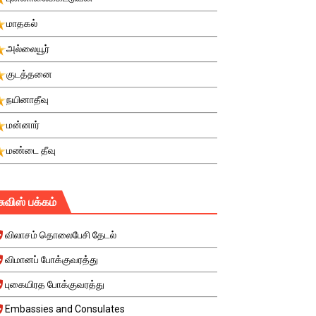
மாதகல்
அல்லையூர்
குடத்தனை
நயினாதீவு
மன்னார்
மண்டை தீவு
சுவிஸ் பக்கம்
விலாசம் தொலைபேசி தேடல்
விமானப் போக்குவரத்து
புகையிரத போக்குவரத்து
Embassies and Consulates