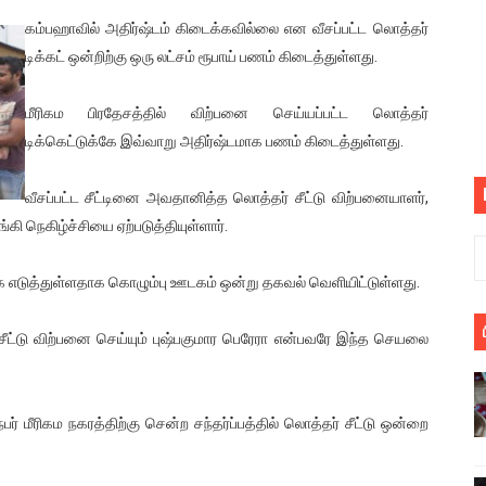
பெறும் கண்டனப் போராட்டத்திற்கு கலந்துகொள்ளுமாறு அன்புரிமைய
கம்பஹாவில் அதிர்ஷ்டம் கிடைக்கவில்லை என வீசப்பட்ட லொத்தர்
டிக்கட் ஒன்றிற்கு ஒரு லட்சம் ரூபாய் பணம் கிடைத்துள்ளது.
் படித்த மாணவர்கள் தொடர்பில் நாடாளுமன்றத்தில் பகிரங்க கேள்வி
மீரிகம பிரதேசத்தில் விற்பனை செய்யப்பட்ட லொத்தர்
யில் இலங்கைத் தமிழ் குடும்பம்!! நடந்தது என்ன
டிக்கெட்டுக்கே இவ்வாறு அதிர்ஷ்டமாக பணம் கிடைத்துள்ளது.
 : ரஜினிக்காக இலங்கை பாடலாசிரியர் வெளியிட்ட...
வீசப்பட்ட சீட்டினை அவதானித்த லொத்தர் சீட்டு விற்பனையாளர்,
ரிழப்பு - கொதித்தெழுந்த பிரதேசவாசிகள்!
நெகிழ்ச்சியை ஏற்படுத்தியுள்ளார்.
 கூடிய இடங்கள்...
 எடுத்துள்ளதாக கொழும்பு ஊடகம் ஒன்று தகவல் வெளியிட்டுள்ளது.
ை செய்த முதியவருக்கு வழங்கப்பட்ட தண்டனை
சீட்டு விற்பனை செய்யும் புஷ்பகுமார பெரேரா என்பவரே இந்த செயலை
ொலை!
்துள்ள அதிரடி உத்தரவு!
 மீரிகம நகரத்திற்கு சென்ற சந்தர்ப்பத்தில் லொத்தர் சீட்டு ஒன்றை
், கேணல் சங்கர் ஆகியோரின் நினைவெழுச்சி நாள் - 26.09.2021 சுவிஸ