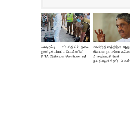
கொழும்பு – டாம் வீதியில் தலை
மாவீரர்தினத்திற்கு அன
துண்டிக்கப்பட்ட பெண்ணின்
கிடையாது; மனோ கணே
DNA அறிக்கை வௌியானது!
அதைப்பற்றி பேசி
தவறிழைக்கிறார்: பொன