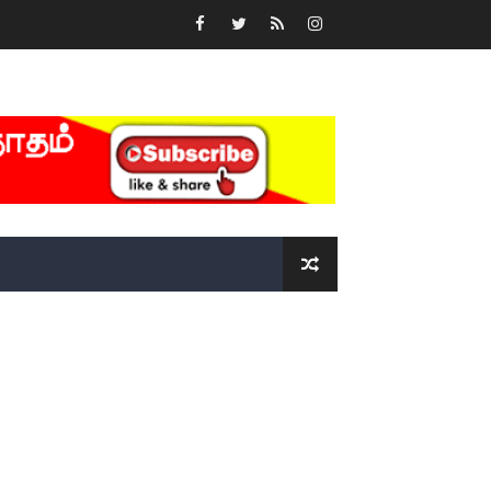
்….!!!!