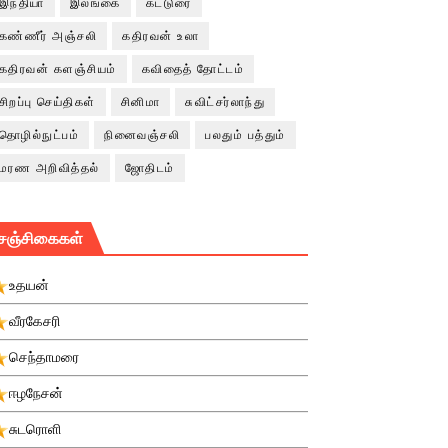
இந்தியா
இலங்கை
கட்டுரை
கண்ணீர் அஞ்சலி
கதிரவன் உலா
கதிரவன் களஞ்சியம்
கவிதைத் தோட்டம்
சிறப்பு செய்திகள்
சினிமா
சுவிட்சர்லாந்து
தொழில்நுட்பம்
நினைவஞ்சலி
பலதும் பத்தும்
மரண அறிவித்தல்
ஜோதிடம்
சஞ்சிகைகள்
உதயன்
வீரகேசரி
செந்தாமரை
ஈழநேசன்
சுடரொளி