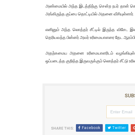
அண்மையில் அந்த இடத்திற்கு சென்ற நபர் தான் கொ
ஐ.நா முன்றலில் சீரற்ற காலநிலைய
அங்கிருந்த குப்பை தொட்டியில் அதனை வீசியுள்ளார்.
இளையராஜா – கமல் அவசர சந்திப
எனினும் அந்த லொத்தர் சீட்டில் இருந்த விசேட இல
ஜனாதிபதி ஐக்கிய நாடுகளின் ப
தெரியவந்த பின்னர் அவர் உரிமையாளரை தேட ஆரம்பித
32 CM விநோத கன்றுக்குட்டி! (
அதற்கமைய அதனை உரிமையாளரிடம் வழங்கியுள்ளா
ஒப்படைத்த குறித்த இருவருக்கும் லொத்தர் சீட்டு உர
வலிமை தான் அஜித் திரைப்பயணத
SUB
Facebook
Twitter
SHARE THIS: