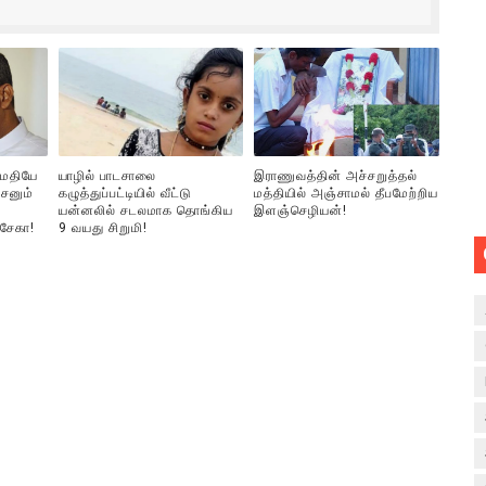
ுமதியே
யாழில் பாடசாலை
இராணுவத்தின் அச்சறுத்தல்
சனும்
கழுத்துப்பட்டியில் வீட்டு
மத்தியில் அஞ்சாமல் தீபமேற்றிய
யன்னலில் சடலமாக தொங்கிய
இளஞ்செழியன்!
்சேகா!
9 வயது சிறுமி!