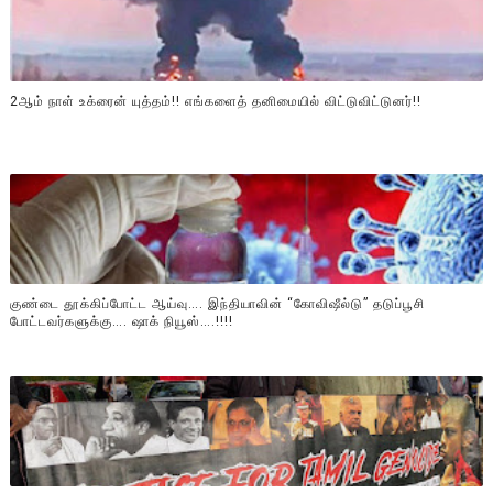
2ஆம் நாள் உக்ரைன் யுத்தம்!! எங்களைத் தனிமையில் விட்டுவிட்டுனர்!!
குண்டை தூக்கிப்போட்ட ஆய்வு…. இந்தியாவின் “கோவிஷீல்டு” தடுப்பூசி
போட்டவர்களுக்கு…. ஷாக் நியூஸ்….!!!!