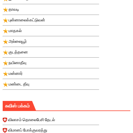
தாவடி
புன்னாலைக்கட்டுவன்
மாதகல்
அல்லையூர்
குடத்தனை
நயினாதீவு
மன்னார்
மண்டை தீவு
சுவிஸ் பக்கம்
விலாசம் தொலைபேசி தேடல்
விமானப் போக்குவரத்து