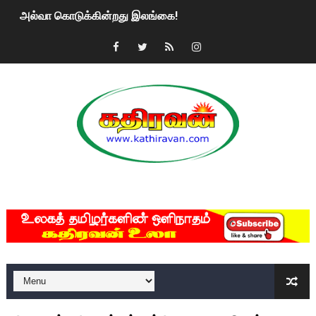
அல்வா கொடுக்கின்றது இலங்கை!
2ஆம் நாள் உக்ரைன் யுத்தம்!! எங்களைத் தனிமையில் விட்டுவிட்டுன
கதிரவன் வாசகர்களுக்கு இனிய பொங்கல் புத்தாண்டு நல்வாழ்த்
மகிந்த ராஜபக்சே பதவி விலக திட்டம்?
ரவுடி பேபிக்கு நடந்த தரமான சம்பவம்.. ஆபாச வீடியோக்களால் வ
காணாமல் போகும் பிள்ளையார்கள்!
MKRdezign
குண்டை தூக்கிப்போட்ட ஆய்வு…. இந்தியாவின் “கோவிஷீல்டு” தடுப
யாழில் தமிழின தலைவர் பிரபாகரனின் பிறந்தநாளை கொண்டாடிய
ஏர்போர்ட்டில் உதைத்த நபர் யார், என்ன நடந்தது?: உண்மையை ச
சீனா இலங்கையிடம் 8 மில்லியன் அமெரிக்க டொலர் நட்டஈடு கோர