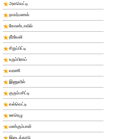
அளவெட்டி
நாகர்மணல்
கோண்டாவில்
நீர்வேலி
சிறுப்பிட்டி
உரும்பிராய்
வரணி
இணுவில்
குரும்பசிட்டி
வல்வெட்டி
ஊரெழு
மண்கும்பான்
இடைக்காடு