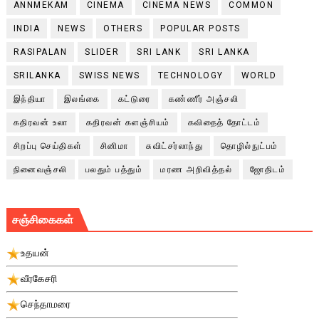
ANNMEKAM
CINEMA
CINEMA NEWS
COMMON
INDIA
NEWS
OTHERS
POPULAR POSTS
RASIPALAN
SLIDER
SRI LANK
SRI LANKA
SRILANKA
SWISS NEWS
TECHNOLOGY
WORLD
இந்தியா
இலங்கை
கட்டுரை
கண்ணீர் அஞ்சலி
கதிரவன் உலா
கதிரவன் களஞ்சியம்
கவிதைத் தோட்டம்
சிறப்பு செய்திகள்
சினிமா
சுவிட்சர்லாந்து
தொழில்நுட்பம்
நினைவஞ்சலி
பலதும் பத்தும்
மரண அறிவித்தல்
ஜோதிடம்
சஞ்சிகைகள்
உதயன்
வீரகேசரி
செந்தாமரை