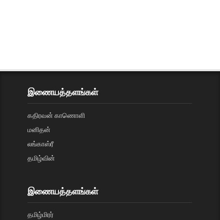
இணையத்தளங்கள்
கதிரவன் காணொளி
மனிதன்
லங்காஸ்ரீ
தமிழ்வின்
இணையத்தளங்கள்
தமிழ்மிரர்