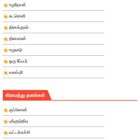
ஈழநேசன்
சுடரொளி
தினக்குரல்
தினகரன்
ஈழநாடு
ஒரு பே்பபர்
வலம்புரி
கிராமத்து தளங்கள்
குப்பிளான்
புங்குடுதீவு
வட்டக்கச்சி