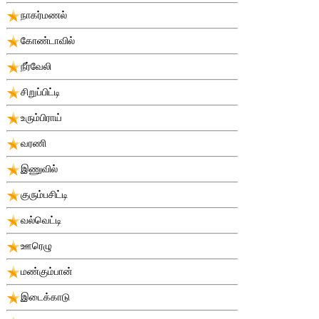
நாகர்மணல்
கோண்டாவில்
நீர்வேலி
சிறுப்பிட்டி
உரும்பிராய்
வரணி
இணுவில்
குரும்பசிட்டி
வல்வெட்டி
ஊரெழு
மண்கும்பான்
இடைக்காடு