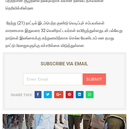
பதற்றமான சூழ்நிலை நிலவுவதாக விமான நிலைய தகவல்கள்
இளையராஜா – கமல் அவசர சந்திப்பு (படங்கள், விடியோ)
தெரிவிக்கின்றன.
ஜனாதிபதி ஐக்கிய நாடுகளின் பொதுச் சபை கூட்டத்தில் இன்று 
நேற்று (21) நாட்டில் இடம்பெற்ற குண்டு வெடிப்புச் சம்பவங்கள்
காரணமாக இதுவரை 32 வெளிநாட்டவர்கள் உயிரிழந்துள்ளதுடன் பல்வேறு
32 CM விநோத கன்றுக்குட்டி! (வீடியோ)
நாடுகள் இலங்கைக்கு சுற்றுலாவிற்காக செல்ல வேண்டாம் என தமது
நாட்டு பிரஜைகளுக்கு எச்சரிக்கை விடுத்துள்ளன.
வலிமை தான் அஜித் திரைப்பயணத்திலே அதிக காலெக்ஷன் செய்த த
அல்வா கொடுக்கின்றது இலங்கை!
SUBSCRIBE VIA EMAIL
SHARE THIS: