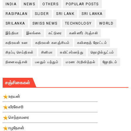
INDIA
NEWS
OTHERS
POPULAR POSTS
RASIPALAN
SLIDER
SRI LANK
SRI LANKA
SRILANKA
SWISS NEWS
TECHNOLOGY
WORLD
இந்தியா
இலங்கை
கட்டுரை
கண்ணீர் அஞ்சலி
கதிரவன் உலா
கதிரவன் களஞ்சியம்
கவிதைத் தோட்டம்
சிறப்பு செய்திகள்
சினிமா
சுவிட்சர்லாந்து
தொழில்நுட்பம்
நினைவஞ்சலி
பலதும் பத்தும்
மரண அறிவித்தல்
ஜோதிடம்
சஞ்சிகைகள்
உதயன்
வீரகேசரி
செந்தாமரை
ஈழநேசன்