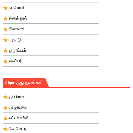
சுடரொளி
தினக்குரல்
தினகரன்
ஈழநாடு
ஒரு பே்பபர்
வலம்புரி
கிராமத்து தளங்கள்
குப்பிளான்
புங்குடுதீவு
வட்டக்கச்சி
அளவெட்டி