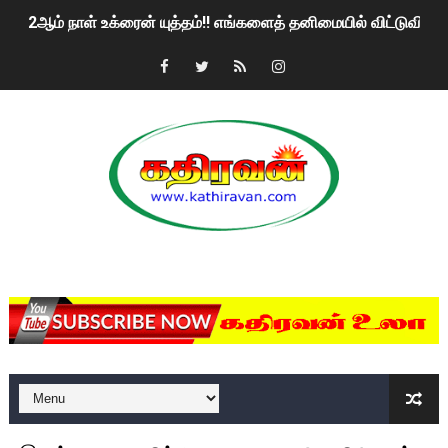
2ஆம் நாள் உக்ரைன் யுத்தம்!! எங்களைத் தனிமையில் விட்டுவிட்டுன
கதிரவன் வாசகர்களுக்கு இனிய பொங்கல் புத்தாண்டு நல்வாழ்த்
மகிந்த ராஜபக்சே பதவி விலக திட்டம்?
ரவுடி பேபிக்கு நடந்த தரமான சம்பவம்.. ஆபாச வீடியோக்களால் வ
காணாமல் போகும் பிள்ளையார்கள்!
குண்டை தூக்கிப்போட்ட ஆய்வு…. இந்தியாவின் “கோவிஷீல்டு” தடுப
MKRdezign
யாழில் தமிழின தலைவர் பிரபாகரனின் பிறந்தநாளை கொண்டாடிய
ஏர்போர்ட்டில் உதைத்த நபர் யார், என்ன நடந்தது?: உண்மையை ச
சீனா இலங்கையிடம் 8 மில்லியன் அமெரிக்க டொலர் நட்டஈடு கோர
01/11/2021 Scotland ல் நடைபெறும் கண்டனப் போராட்டத்திற