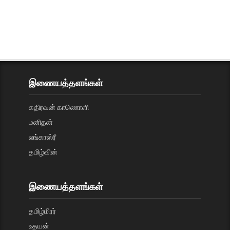
இணையத்தளங்கள்
கதிரவன் காணொளி
மனிதன்
லங்காஸ்ரீ
தமிழ்வின்
இணையத்தளங்கள்
தமிழ்மிரர்
உதயன்