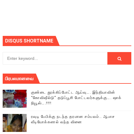
DISQUS SHORTNAME
பிரபலமானவை
குண்டை தூக்கிப்போட்ட ஆய்வு…. இந்தியாவின்
“கோவிஷீல்டு” தடுப்பூசி போட்டவர்களுக்கு…. ஷாக்
நியூஸ்….!!!!
ரவுடி பேபிக்கு நடந்த தரமான சம்பவம்.. ஆபாச
வீடியோக்களால் வந்த வினை