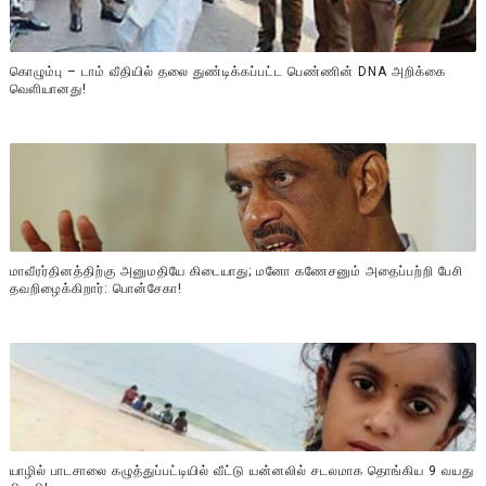
கொழும்பு – டாம் வீதியில் தலை துண்டிக்கப்பட்ட பெண்ணின் DNA அறிக்கை
வௌியானது!
மாவீரர்தினத்திற்கு அனுமதியே கிடையாது; மனோ கணேசனும் அதைப்பற்றி பேசி
தவறிழைக்கிறார்: பொன்சேகா!
யாழில் பாடசாலை கழுத்துப்பட்டியில் வீட்டு யன்னலில் சடலமாக தொங்கிய 9 வயது