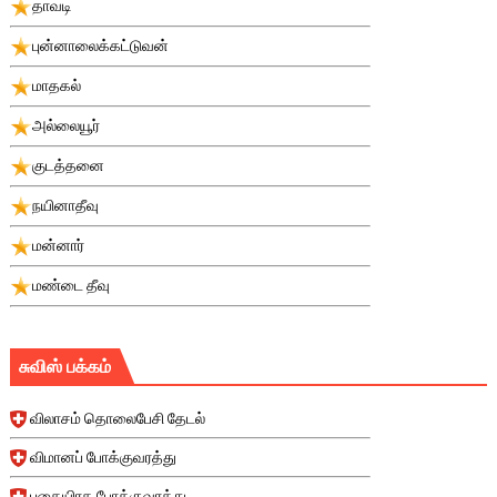
தாவடி
புன்னாலைக்கட்டுவன்
மாதகல்
அல்லையூர்
குடத்தனை
நயினாதீவு
மன்னார்
மண்டை தீவு
சுவிஸ் பக்கம்
விலாசம் தொலைபேசி தேடல்
விமானப் போக்குவரத்து
புகையிரத போக்குவரத்து