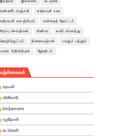
இந்தியா
இலங்கை
கட்டுரை
கண்ணீர் அஞ்சலி
கதிரவன் உலா
கதிரவன் களஞ்சியம்
கவிதைத் தோட்டம்
சிறப்பு செய்திகள்
சினிமா
சுவிட்சர்லாந்து
தொழில்நுட்பம்
நினைவஞ்சலி
பலதும் பத்தும்
மரண அறிவித்தல்
ஜோதிடம்
சஞ்சிகைகள்
உதயன்
வீரகேசரி
செந்தாமரை
ஈழநேசன்
சுடரொளி