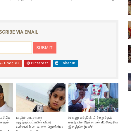
ிலும் தமிழின அழிப்பிற்கு நீதி கேட்டு நடைபெற்ற கவனயீர்ப்புப் போராட்
்பு (படங்கள், விடியோ)
SCRIBE VIA EMAIL
ொதுச் சபை கூட்டத்தில் இன்று உரை
வீடியோ)
்திலே அதிக காலெக்ஷன் செய்த திரைப்படம் ! எங்கு தெரியுமா?
Google+
Pinterest
Linkedin
ுமதியே
யாழில் பாடசாலை
இராணுவத்தின் அச்சறுத்தல்
சனும்
கழுத்துப்பட்டியில் வீட்டு
மத்தியில் அஞ்சாமல் தீபமேற்றிய
யன்னலில் சடலமாக தொங்கிய
இளஞ்செழியன்!