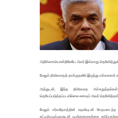
01/11/2021 Scotland ல் நடை
பாலச்சந்திரன் மற்றும் தன்னிடம
பிரிட்டனால் கடத்தப்படும் நிலை
வர்ராரு...வர்ராரு... அண்ணாத்த
கைது செய்யப்பட்ட இளைஞன் உயி
அறிக்கையொன்றிலேயே அவர் இவ்வாறு தெரிவித்துள்
தடுப்பூசியை பெற்றுக் கொள்ளக்
மேலும் தீவிரவாதத் தாக்குதலில் இருந்து மக்களைக் 
சிறுமியை பாலியல் வன்கொடும
அத்துடன், இந்த தீவிரவாத அச்சுறுத்தல்
பிரபல நடிகை தூக்கிட்டு தற்க
தெரியப்படுத்தப்படவில்லை எனவும் அவர் தெரிவித்தார
வடிவேலுவுக்கு நீதிமன்றம் விதித
மேலும் சர்வதேசத்தின் உதவியுடன் சேதமடைந்த
தியாகதீபம் லெப்.கேணல் திலீபன
கட்டியெழுப்புவதுடன் பயங்கரவாதத்தை தடுப்ப