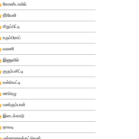
கோண்டாவில்
நீர்வேலி
சிறுப்பிட்டி
உரும்பிராய்
வரணி
இணுவில்
குரும்பசிட்டி
வல்வெட்டி
ஊரெழு
மண்கும்பான்
இடைக்காடு
தாவடி
புன்னாலைக்கட்டுவன்