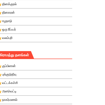
தினக்குரல்
தினகரன்
ஈழநாடு
ஒரு பே்பபர்
வலம்புரி
கிராமத்து தளங்கள்
குப்பிளான்
புங்குடுதீவு
வட்டக்கச்சி
அளவெட்டி
நாகர்மணல்