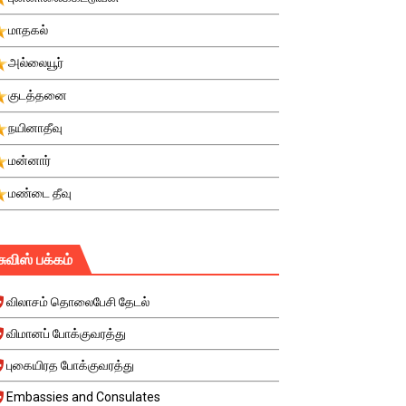
மாதகல்
அல்லையூர்
குடத்தனை
நயினாதீவு
மன்னார்
மண்டை தீவு
சுவிஸ் பக்கம்
விலாசம் தொலைபேசி தேடல்
விமானப் போக்குவரத்து
புகையிரத போக்குவரத்து
Embassies and Consulates