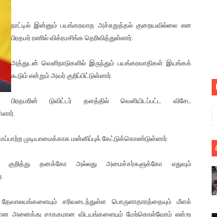
பெறும் கண்டனப் போராட்டத்திற்கு கலந்துகொள்ளுமாறு அன்புரிமைய
நாட்டில் இன்னும் பயங்கரவாத அச்சுறுத்தல் குறையவில்லை என
் படித்த மாணவர்கள் தொடர்பில் நாடாளுமன்றத்தில் பகிரங்க கேள்வி
பிரதமர் ரணில் விக்ரமசிங்க தெரிவித்துள்ளார்.
யில் இலங்கைத் தமிழ் குடும்பம்!! நடந்தது என்ன
அத்துடன் வெளிநாடுகளில் இருந்தும் பயங்கரவாதிகள் இயங்கக்
கூடும் என்றும் அவர் குறிப்பிட்டுள்ளார்.
 : ரஜினிக்காக இலங்கை பாடலாசிரியர் வெளியிட்ட...
ரிழப்பு - கொதித்தெழுந்த பிரதேசவாசிகள்!
பிரதமரின் டுவிட்டர் தளத்தில் வெளியிடப்பட்ட விசேட
ளார்.
 கூடிய இடங்கள்...
காப்பாற்ற முடியாமைக்காக மன்னிப்புக் கேட்டுக்கொண்டுள்ளார்.
ை செய்த முதியவருக்கு வழங்கப்பட்ட தண்டனை
கள் குறித்து தனக்கோ அல்லது அமைச்சர்களுக்கோ எதுவும்
ொலை!
்.
்துள்ள அதிரடி உத்தரவு!
 தேவாலயங்களையும் சரிவடைந்துள்ள பொருளாதாரத்தையும் மீளக்
், கேணல் சங்கர் ஆகியோரின் நினைவெழுச்சி நாள் - 26.09.2021 சுவிஸ
தற்கான அனைத்து சாதகமான விடயங்களையும் மேற்கொள்வோம் என்று