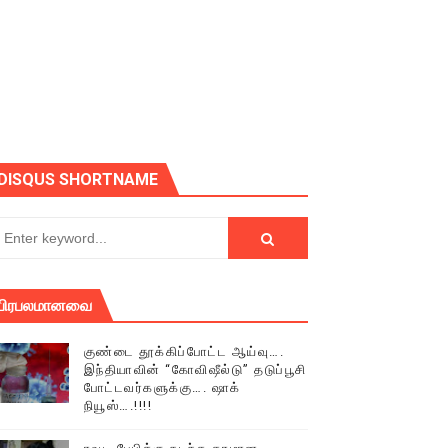
ோடு அழைக்கின்றோம்.
DISQUS SHORTNAME
பிரபலமானவை
குண்டை தூக்கிப்போட்ட ஆய்வு….
இந்தியாவின் “கோவிஷீல்டு” தடுப்பூசி
போட்டவர்களுக்கு…. ஷாக்
நியூஸ்….!!!!
் (செய்தியும்,படங்களும்..)