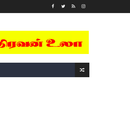
்….!!!!