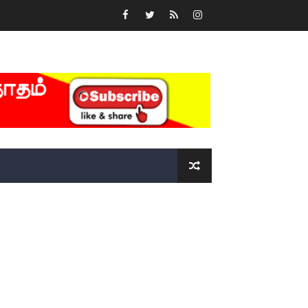
்….!!!!