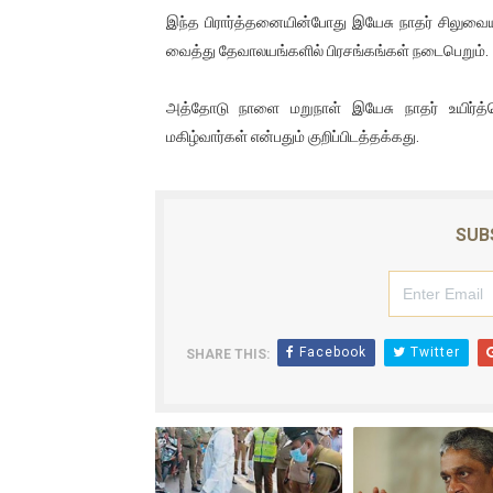
இந்த பிரார்த்தனையின்போது இயேசு நாதர் சிலுவை
ஐ.நா முன்றலில் சீரற்ற காலநிலைய
வைத்து தேவாலயங்களில் பிரசங்கங்கள் நடைபெறும்.
இளையராஜா – கமல் அவசர சந்திப
அத்தோடு நாளை மறுநாள் இயேசு நாதர் உயிர்த
ஜனாதிபதி ஐக்கிய நாடுகளின் ப
மகிழ்வார்கள் என்பதும் குறிப்பிடத்தக்கது.
32 CM விநோத கன்றுக்குட்டி! (
வலிமை தான் அஜித் திரைப்பயணத
SUB
Facebook
Twitter
SHARE THIS: