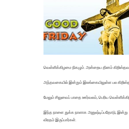
01/11/2021 Scotland ல் நடை
பாலச்சந்திரன் மற்றும் தன்னிடம
பிரிட்டனால் கடத்தப்படும் நிலை
வர்ராரு...வர்ராரு... அண்ணாத்த
கைது செய்யப்பட்ட இளைஞன் உயி
வெள்ளிக்கிழமை நிகழும். அன்றைய தினம் கிறிஸ்தவ 
தடுப்பூசியை பெற்றுக் கொள்ளக்
அந்தவகையில் இன்றும் இலங்கையிலுள்ள பல கிறிஸ்
சிறுமியை பாலியல் வன்கொடும
மேலும் சிலுவைப் பாதை ஊர்வலம், பெரிய வெள்ளிக்கி
பிரபல நடிகை தூக்கிட்டு தற்க
வடிவேலுவுக்கு நீதிமன்றம் விதித
இந்த நாளை துக்க நாளாக அனுஷ்டிப்பதோடு, இன்று
விரதம் இருப்பார்கள்.
தியாகதீபம் லெப்.கேணல் திலீபன