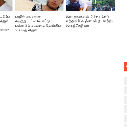
ுமதியே
யாழில் பாடசாலை
இராணுவத்தின் அச்சறுத்தல்
சனும்
கழுத்துப்பட்டியில் வீட்டு
மத்தியில் அஞ்சாமல் தீபமேற்றிய
யன்னலில் சடலமாக தொங்கிய
இளஞ்செழியன்!
்சேகா!
9 வயது சிறுமி!