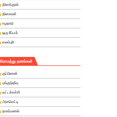
தினக்குரல்
தினகரன்
ஈழநாடு
ஒரு பே்பபர்
வலம்புரி
கிராமத்து தளங்கள்
குப்பிளான்
புங்குடுதீவு
வட்டக்கச்சி
அளவெட்டி
நாகர்மணல்