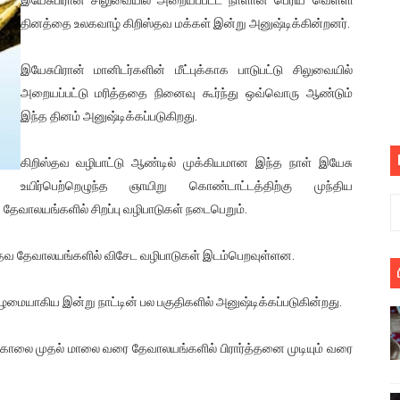
பெறும் கண்டனப் போராட்டத்திற்கு கலந்துகொள்ளுமாறு அன்புரிமைய
தினத்தை உலகவாழ் கிறிஸ்தவ மக்கள் இன்று அனுஷ்டிக்கின்றனர்.
் படித்த மாணவர்கள் தொடர்பில் நாடாளுமன்றத்தில் பகிரங்க கேள்வி
இயேசுபிரான் மானிடர்களின் மீட்புக்காக பாடுபட்டு சிலுவையில்
அறையப்பட்டு மரித்ததை நினைவு கூர்ந்து ஒவ்வொரு ஆண்டும்
யில் இலங்கைத் தமிழ் குடும்பம்!! நடந்தது என்ன
இந்த தினம் அனுஷ்டிக்கப்படுகிறது.
 : ரஜினிக்காக இலங்கை பாடலாசிரியர் வெளியிட்ட...
கிறிஸ்தவ வழிபாட்டு ஆண்டில் முக்கியமான இந்த நாள் இயேசு
ரிழப்பு - கொதித்தெழுந்த பிரதேசவாசிகள்!
உயிர்பெற்றெழுந்த ஞாயிறு கொண்டாட்டத்திற்கு முந்திய
தேவாலயங்களில் சிறப்பு வழிபாடுகள் நடைபெறும்.
 கூடிய இடங்கள்...
தவ தேவாலயங்களில் விசேட வழிபாடுகள் இடம்பெறவுள்ளன.
ை செய்த முதியவருக்கு வழங்கப்பட்ட தண்டனை
ழமையாகிய இன்று நாட்டின் பல பகுதிகளில் அனுஷ்டிக்கப்படுகின்றது.
ொலை!
்துள்ள அதிரடி உத்தரவு!
 காலை முதல் மாலை வரை தேவாலயங்களில் பிரார்த்தனை முடியும் வரை
், கேணல் சங்கர் ஆகியோரின் நினைவெழுச்சி நாள் - 26.09.2021 சுவிஸ