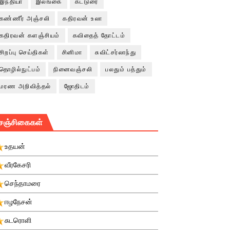
இந்தியா
இலங்கை
கட்டுரை
கண்ணீர் அஞ்சலி
கதிரவன் உலா
கதிரவன் களஞ்சியம்
கவிதைத் தோட்டம்
சிறப்பு செய்திகள்
சினிமா
சுவிட்சர்லாந்து
தொழில்நுட்பம்
நினைவஞ்சலி
பலதும் பத்தும்
மரண அறிவித்தல்
ஜோதிடம்
சஞ்சிகைகள்
உதயன்
வீரகேசரி
செந்தாமரை
ஈழநேசன்
சுடரொளி