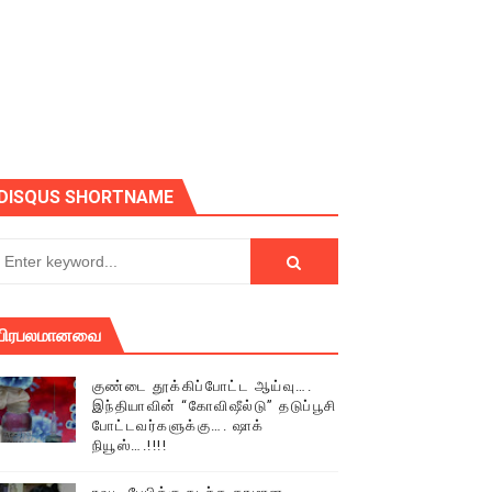
ோடு அழைக்கின்றோம்.
DISQUS SHORTNAME
பிரபலமானவை
குண்டை தூக்கிப்போட்ட ஆய்வு….
இந்தியாவின் “கோவிஷீல்டு” தடுப்பூசி
போட்டவர்களுக்கு…. ஷாக்
நியூஸ்….!!!!
் (செய்தியும்,படங்களும்..)