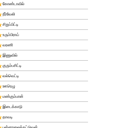
கோண்டாவில்
நீர்வேலி
சிறுப்பிட்டி
உரும்பிராய்
வரணி
இணுவில்
குரும்பசிட்டி
வல்வெட்டி
ஊரெழு
மண்கும்பான்
இடைக்காடு
தாவடி
புன்னாலைக்கட்டுவன்