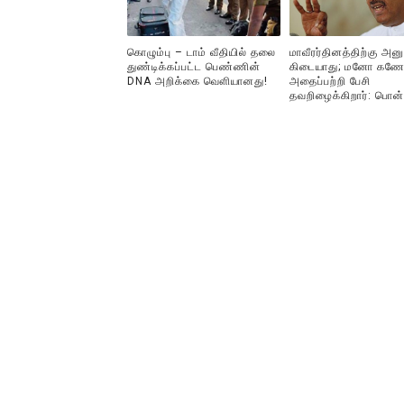
கொழும்பு – டாம் வீதியில் தலை
மாவீரர்தினத்திற்கு அன
துண்டிக்கப்பட்ட பெண்ணின்
கிடையாது; மனோ கணே
DNA அறிக்கை வௌியானது!
அதைப்பற்றி பேசி
தவறிழைக்கிறார்: பொன