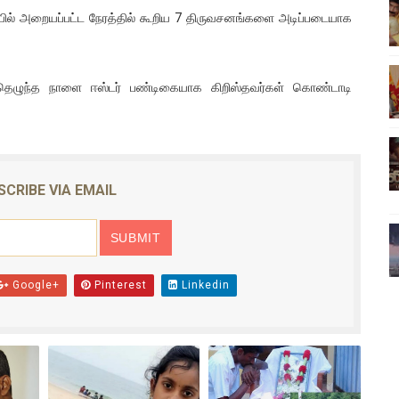
யில் அறையப்பட்ட நேரத்தில் கூறிய 7 திருவசனங்களை அடிப்படையாக
ிலும் தமிழின அழிப்பிற்கு நீதி கேட்டு நடைபெற்ற கவனயீர்ப்புப் போராட்
்பு (படங்கள், விடியோ)
்தெழுந்த நாளை ஈஸ்டர் பண்டிகையாக கிறிஸ்தவர்கள் கொண்டாடி
ொதுச் சபை கூட்டத்தில் இன்று உரை
வீடியோ)
்திலே அதிக காலெக்ஷன் செய்த திரைப்படம் ! எங்கு தெரியுமா?
SCRIBE VIA EMAIL
Google+
Pinterest
Linkedin