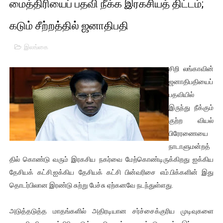
மைத்திரியைப் பதவி நீக்க இரகசியத் திட்டம்;
01/11/2021 Scotland ல் நடைபெறும் கண்டனப் போராட்டத்திற
கடும் சீற்றத்தில் ஜனாதிபதி
பாலச்சந்திரன் மற்றும் தன்னிடம் படித்த மாணவர்கள் தொடர்பில் ந
இலங்கை
பிரிட்டனால் கடத்தப்படும் நிலையில் இலங்கைத் தமிழ் குடும்பம்!!
சிறி லங்காவின்
வர்ராரு...வர்ராரு... அண்ணாத்த : ரஜினிக்காக இலங்கை பாடலாசிர
ஜனாதிபதியைப்
பதவியில்
கைது செய்யப்பட்ட இளைஞன் உயிரிழப்பு - கொதித்தெழுந்த பிரத
இருந்து நீக்கும்
குற்ற வியல்
தடுப்பூசியை பெற்றுக் கொள்ளக் கூடிய இடங்கள்...
பிரேரணையை
சிறுமியை பாலியல் வன்கொடுமை செய்த முதியவருக்கு வழங்கப
நாடாளுமன்றத்
தில் கொண்டு வரும் இரகசிய நகர்வை மேற்கொண்டிருக்கிறது ஐக்கிய
பிரபல நடிகை தூக்கிட்டு தற்கொலை!
தேசியக் கட்சி.ஐக்கிய தேசியக் கட்சி பின்வரிசை எம்.பிக்களின் இது
தொடர்பிலான இரண்டு சுற்று பேச்சு ஏற்கனவே நடந்துள்ளது.
வடிவேலுவுக்கு நீதிமன்றம் விதித்துள்ள அதிரடி உத்தரவு!
அடுத்தடுத்த மாதங்களில் அதிரடியான சர்ச்சைக்குரிய முடிவுகளை
தியாகதீபம் லெப்.கேணல் திலீபன், கேணல் சங்கர் ஆகியோரின் நினை