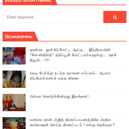
DISQUS SHORTNAME
பிரபலமானவை
குண்டை தூக்கிப்போட்ட ஆய்வு…. இந்தியாவின்
“கோவிஷீல்டு” தடுப்பூசி போட்டவர்களுக்கு…. ஷாக்
நியூஸ்….!!!!
ரவுடி பேபிக்கு நடந்த தரமான சம்பவம்.. ஆபாச
வீடியோக்களால் வந்த வினை
அல்வா கொடுக்கின்றது இலங்கை!
வலிமை தான் அஜித் திரைப்பயணத்திலே அதிக
காலெக்ஷன் செய்த திரைப்படம் ! எங்கு தெரியுமா?