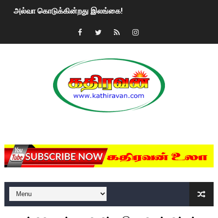
அல்வா கொடுக்கின்றது இலங்கை!
2ஆம் நாள் உக்ரைன் யுத்தம்!! எங்களைத் தனிமையில் விட்டுவிட்டுன
கதிரவன் வாசகர்களுக்கு இனிய பொங்கல் புத்தாண்டு நல்வாழ்த்
மகிந்த ராஜபக்சே பதவி விலக திட்டம்?
ரவுடி பேபிக்கு நடந்த தரமான சம்பவம்.. ஆபாச வீடியோக்களால் வ
காணாமல் போகும் பிள்ளையார்கள்!
MKRdezign
குண்டை தூக்கிப்போட்ட ஆய்வு…. இந்தியாவின் “கோவிஷீல்டு” தடுப
யாழில் தமிழின தலைவர் பிரபாகரனின் பிறந்தநாளை கொண்டாடிய
ஏர்போர்ட்டில் உதைத்த நபர் யார், என்ன நடந்தது?: உண்மையை ச
சீனா இலங்கையிடம் 8 மில்லியன் அமெரிக்க டொலர் நட்டஈடு கோர