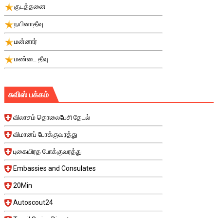
குடத்தனை
நயினாதீவு
மன்னார்
மண்டை தீவு
சுவிஸ் பக்கம்
விலாசம் தொலைபேசி தேடல்
விமானப் போக்குவரத்து
புகையிரத போக்குவரத்து
Embassies and Consulates
20Min
Autoscout24