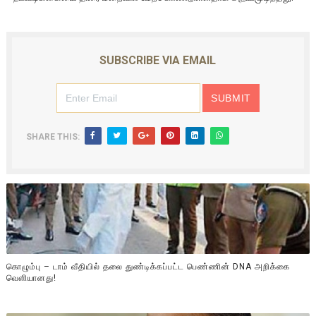
SUBSCRIBE VIA EMAIL
SHARE THIS:
கொழும்பு – டாம் வீதியில் தலை துண்டிக்கப்பட்ட பெண்ணின் DNA அறிக்கை
வௌியானது!