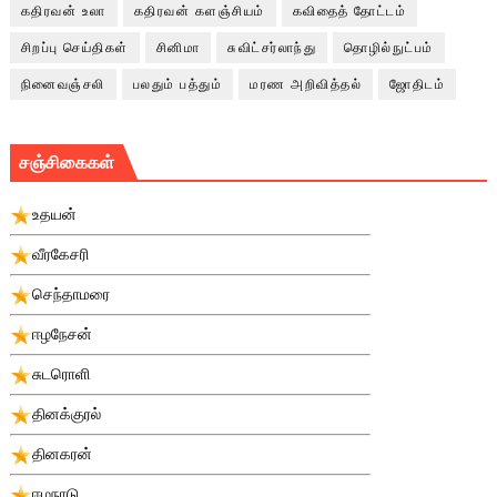
கதிரவன் உலா
கதிரவன் களஞ்சியம்
கவிதைத் தோட்டம்
சிறப்பு செய்திகள்
சினிமா
சுவிட்சர்லாந்து
தொழில்நுட்பம்
நினைவஞ்சலி
பலதும் பத்தும்
மரண அறிவித்தல்
ஜோதிடம்
சஞ்சிகைகள்
உதயன்
வீரகேசரி
செந்தாமரை
ஈழநேசன்
சுடரொளி
தினக்குரல்
தினகரன்
ஈழநாடு