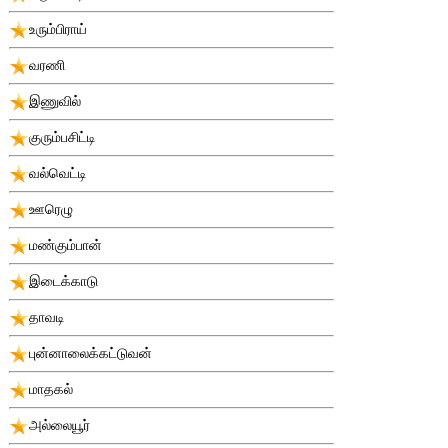
உரும்பிராய்
வரணி
இணுவில்
குரும்பசிட்டி
வல்வெட்டி
ஊரெழு
மண்கும்பான்
இடைக்காடு
தாவடி
புன்னாலைக்கட்டுவன்
மாதகல்
அல்லையூர்