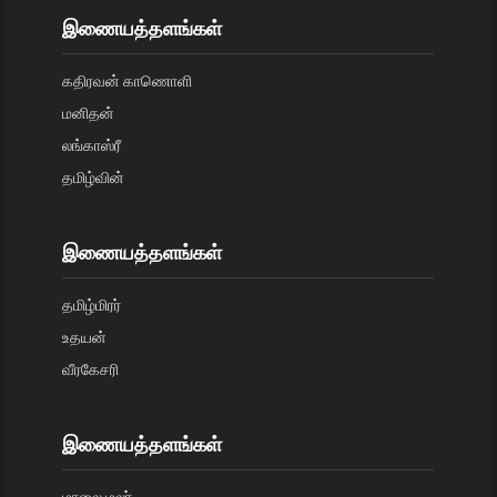
இணையத்தளங்கள்
கதிரவன் காணொளி
மனிதன்
லங்காஸ்ரீ
தமிழ்வின்
இணையத்தளங்கள்
தமிழ்மிரர்
உதயன்
வீரகேசரி
இணையத்தளங்கள்