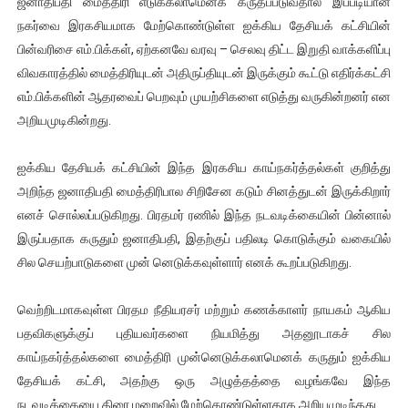
ஜனாதிபதி மைத்திரி எடுக்கலாமெனக் கருதப்படுவதால் இப்படியான
ஐ.நா முன்றலில் சீரற்ற காலநிலையிலும் தமிழின அழிப்பிற்கு நீதி க
நகர்வை இரகசியமாக மேற்கொண்டுள்ள ஐக்கிய தேசியக் கட்சியின்
பின்வரிசை எம்.பிக்கள், ஏற்கனவே வரவு – செலவு திட்ட இறுதி வாக்களிப்பு
இளையராஜா – கமல் அவசர சந்திப்பு (படங்கள், விடியோ)
விவகாரத்தில் மைத்திரியுடன் அதிருப்தியுடன் இருக்கும் கூட்டு எதிர்க்கட்சி
எம்.பிக்களின் ஆதரவைப் பெறவும் முயற்சிகளை எடுத்து வருகின்றனர் என
ஜனாதிபதி ஐக்கிய நாடுகளின் பொதுச் சபை கூட்டத்தில் இன்று 
அறியமுடிகின்றது.
32 CM விநோத கன்றுக்குட்டி! (வீடியோ)
ஐக்கிய தேசியக் கட்சியின் இந்த இரகசிய காய்நகர்த்தல்கள் குறித்து
வலிமை தான் அஜித் திரைப்பயணத்திலே அதிக காலெக்ஷன் செய்த த
அறிந்த ஜனாதிபதி மைத்திரிபால சிறிசேன கடும் சினத்துடன் இருக்கிறார்
எனச் சொல்லப்படுகிறது. பிரதமர் ரணில் இந்த நடவடிக்கையின் பின்னால்
அல்வா கொடுக்கின்றது இலங்கை!
இருப்பதாக கருதும் ஜனாதிபதி, இதற்குப் பதிலடி கொடுக்கும் வகையில்
சில செயற்பாடுகளை முன் னெடுக்கவுள்ளார் எனக் கூறப்படுகிறது.
வெற்றிடமாகவுள்ள பிரதம நீதியரசர் மற்றும் கணக்காளர் நாயகம் ஆகிய
பதவிகளுக்குப் புதியவர்களை நியமித்து அதனூடாகச் சில
காய்நகர்த்தல்களை மைத்திரி முன்னெடுக்கலாமெனக் கருதும் ஐக்கிய
தேசியக் கட்சி, அதற்கு ஒரு அழுத்தத்தை வழங்கவே இந்த
நடவடிக்கையை திரை மறைவில் மேற்கொண்டுள்ளதாக அறியமுடிந்தது.