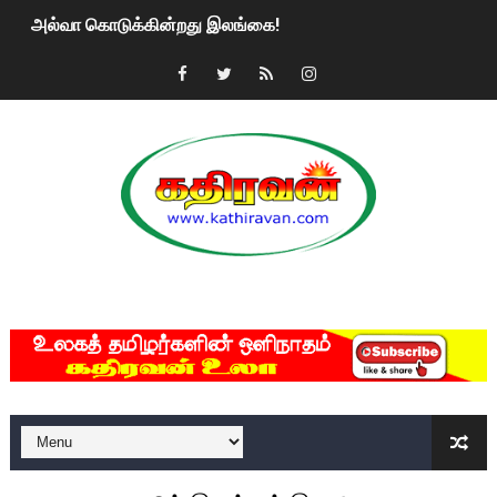
அல்வா கொடுக்கின்றது இலங்கை!
2ஆம் நாள் உக்ரைன் யுத்தம்!! எங்களைத் தனிமையில் விட்டுவிட்டுன
கதிரவன் வாசகர்களுக்கு இனிய பொங்கல் புத்தாண்டு நல்வாழ்த்
மகிந்த ராஜபக்சே பதவி விலக திட்டம்?
ரவுடி பேபிக்கு நடந்த தரமான சம்பவம்.. ஆபாச வீடியோக்களால் வ
காணாமல் போகும் பிள்ளையார்கள்!
MKRdezign
குண்டை தூக்கிப்போட்ட ஆய்வு…. இந்தியாவின் “கோவிஷீல்டு” தடுப
யாழில் தமிழின தலைவர் பிரபாகரனின் பிறந்தநாளை கொண்டாடிய
ஏர்போர்ட்டில் உதைத்த நபர் யார், என்ன நடந்தது?: உண்மையை ச
சீனா இலங்கையிடம் 8 மில்லியன் அமெரிக்க டொலர் நட்டஈடு கோர