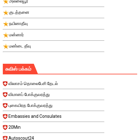
அல்லையூர்
குடத்தனை
நயினாதீவு
மன்னார்
மண்டை தீவு
சுவிஸ் பக்கம்
விலாசம் தொலைபேசி தேடல்
விமானப் போக்குவரத்து
புகையிரத போக்குவரத்து
Embassies and Consulates
20Min
Autoscout24