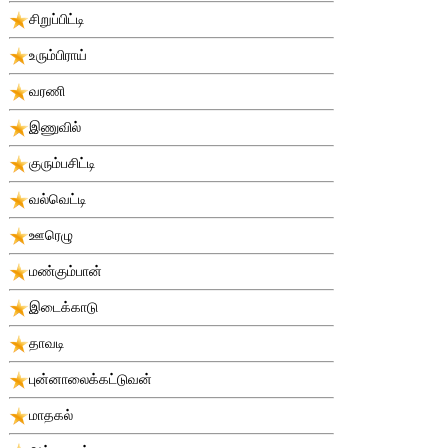
சிறுப்பிட்டி
உரும்பிராய்
வரணி
இணுவில்
குரும்பசிட்டி
வல்வெட்டி
ஊரெழு
மண்கும்பான்
இடைக்காடு
தாவடி
புன்னாலைக்கட்டுவன்
மாதகல்