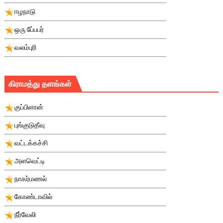
ஈழநாடு
ஒரு பே்பபர்
வலம்புரி
கிராமத்து தளங்கள்
குப்பிளான்
புங்குடுதீவு
வட்டக்கச்சி
அளவெட்டி
நாகர்மணல்
கோண்டாவில்
நீர்வேலி