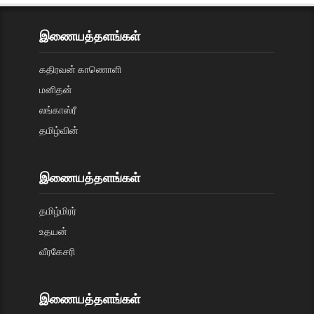
இணையத்தளங்கள்
கதிரவன் காணொளி
மனிதன்
லங்காஸ்ரீ
தமிழ்வின்
இணையத்தளங்கள்
தமிழ்மிரர்
உதயன்
வீரகேசரி
இணையத்தளங்கள்