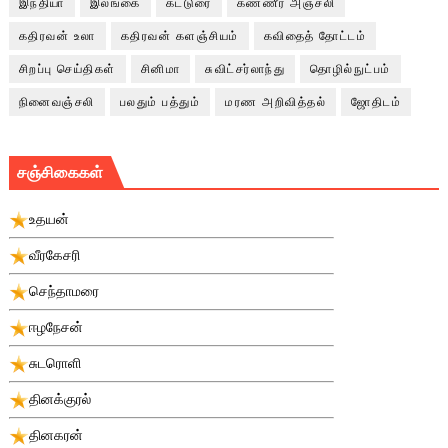
இந்தியா
இலங்கை
கட்டுரை
கண்ணீர் அஞ்சலி
கதிரவன் உலா
கதிரவன் களஞ்சியம்
கவிதைத் தோட்டம்
சிறப்பு செய்திகள்
சினிமா
சுவிட்சர்லாந்து
தொழில்நுட்பம்
நினைவஞ்சலி
பலதும் பத்தும்
மரண அறிவித்தல்
ஜோதிடம்
சஞ்சிகைகள்
உதயன்
வீரகேசரி
செந்தாமரை
ஈழநேசன்
சுடரொளி
தினக்குரல்
தினகரன்