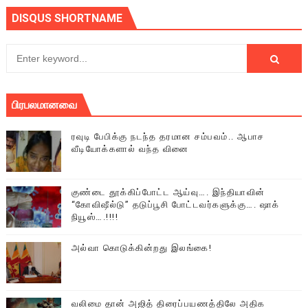
DISQUS SHORTNAME
பிரபலமானவை
ரவுடி பேபிக்கு நடந்த தரமான சம்பவம்.. ஆபாச
வீடியோக்களால் வந்த வினை
குண்டை தூக்கிப்போட்ட ஆய்வு…. இந்தியாவின்
“கோவிஷீல்டு” தடுப்பூசி போட்டவர்களுக்கு…. ஷாக்
நியூஸ்….!!!!
அல்வா கொடுக்கின்றது இலங்கை!
வலிமை தான் அஜித் திரைப்பயணத்திலே அதிக