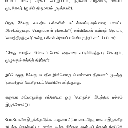
மாவட்ட மகளீர் அணிப் பொறுப்பாளர் நீராவை காதலிச்சு, எல்லாம்
ஐ.நா முன்றலில் சீரற்ற காலநிலையிலும் தமிழின அழிப்பிற்கு நீதி க
முடித்தவர். (ஐ மீன் திருமணம் முடித்தவர்).
இளையராஜா – கமல் அவசர சந்திப்பு (படங்கள், விடியோ)
பிறகு 35வது வயதில புலிகளின் மட்டக்களப்பு-அம்பாறை மாவட்ட
அரசியல்துறைப் பொறுப்பாளர் நிலாவினி( சார்ளி)உடன் கள்ளத் தொடர்பு
ஜனாதிபதி ஐக்கிய நாடுகளின் பொதுச் சபை கூட்டத்தில் இன்று 
'வைத்திருந்தவர்' என்று புலிகள் அமைப்பாலேயே குற்றம் சாட்டப்பட்டவர்.
32 CM விநோத கன்றுக்குட்டி! (வீடியோ)
40வது வயதில சிங்களப் பெண் ஒருவரை கட்டிப்பிடித்தபடி கொழும்பு
வலிமை தான் அஜித் திரைப்பயணத்திலே அதிக காலெக்ஷன் செய்த த
முழுவதும் சுத்தித் திரிந்தார்.
இப்பொழுது 54வது வயதில இன்னொரு பெண்ணை திருமனம் முடித்து
'ஹணிமூன்' போகிற படம் வெளியில வந்திருக்கு.
கருணா அம்மானுக்கு எங்கேயோ ஒரு 'பொருத்த' இடத்தில மச்சம்
இருக்வேண்டும்.
போட்டோவில இருக்கிற அக்கா கருணா அம்மாண்ட அந்த மச்சம் இருக்கிற
இடத்த சொல்லாட்டா, நாங்க அந்த சிங்கள அன்டியிடம்தான் கேட்டுத்