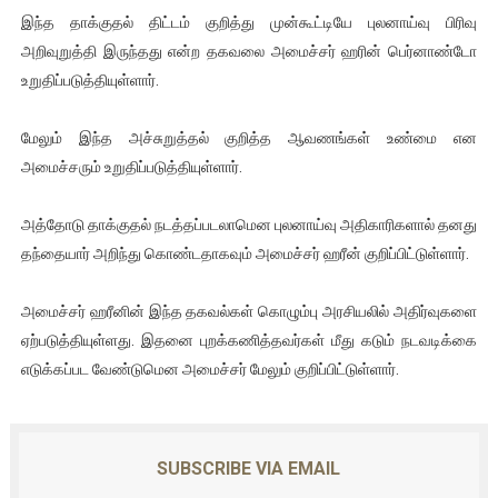
இந்த தாக்குதல் திட்டம் குறித்து முன்கூட்டியே புலனாய்வு பிரிவு
குண்டை தூக்கிப்போட்ட ஆய்வு…. இந்தியாவின் “கோவிஷீல்டு” தடுப
அறிவுறுத்தி இருந்தது என்ற தகவலை அமைச்சர் ஹரின் பெர்னாண்டோ
யாழில் தமிழின தலைவர் பிரபாகரனின் பிறந்தநாளை கொண்டாடிய
உறுதிப்படுத்தியுள்ளார்.
ஏர்போர்ட்டில் உதைத்த நபர் யார், என்ன நடந்தது?: உண்மையை ச
மேலும் இந்த அச்சுறுத்தல் குறித்த ஆவணங்கள் உண்மை என
அமைச்சரும் உறுதிப்படுத்தியுள்ளார்.
சீனா இலங்கையிடம் 8 மில்லியன் அமெரிக்க டொலர் நட்டஈடு கோர
அத்தோடு தாக்குதல் நடத்தப்படலாமென புலனாய்வு அதிகாரிகளால் தனது
01/11/2021 Scotland ல் நடைபெறும் கண்டனப் போராட்டத்திற
தந்தையார் அறிந்து கொண்டதாகவும் அமைச்சர் ஹரீன் குறிப்பிட்டுள்ளார்.
அமைச்சர் ஹரீனின் இந்த தகவல்கள் கொழும்பு அரசியலில் அதிர்வுகளை
ஏற்படுத்தியுள்ளது. இதனை புறக்கணித்தவர்கள் மீது கடும் நடவடிக்கை
எடுக்கப்பட வேண்டுமென அமைச்சர் மேலும் குறிப்பிட்டுள்ளார்.
SUBSCRIBE VIA EMAIL