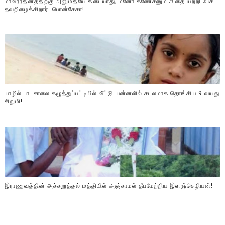
மாவீரர்தினத்திற்கு அனுமதியே கிடையாது; மனோ கணேசனும் அதைப்பற்றி பேசி
தவறிழைக்கிறார்: பொன்சேகா!
யாழில் பாடசாலை கழுத்துப்பட்டியில் வீட்டு யன்னலில் சடலமாக தொங்கிய 9 வயது
சிறுமி!
இராணுவத்தின் அச்சறுத்தல் மத்தியில் அஞ்சாமல் தீபமேற்றிய இளஞ்செழியன்!