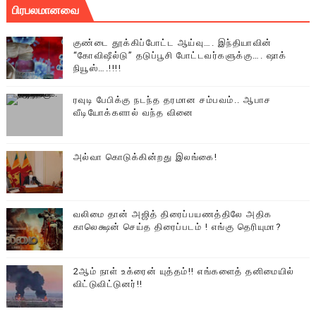
பிரபலமானவை
குண்டை தூக்கிப்போட்ட ஆய்வு…. இந்தியாவின்
“கோவிஷீல்டு” தடுப்பூசி போட்டவர்களுக்கு…. ஷாக்
நியூஸ்….!!!!
ரவுடி பேபிக்கு நடந்த தரமான சம்பவம்.. ஆபாச
வீடியோக்களால் வந்த வினை
அல்வா கொடுக்கின்றது இலங்கை!
வலிமை தான் அஜித் திரைப்பயணத்திலே அதிக
காலெக்ஷன் செய்த திரைப்படம் ! எங்கு தெரியுமா?
2ஆம் நாள் உக்ரைன் யுத்தம்!! எங்களைத் தனிமையில்
விட்டுவிட்டுனர்!!