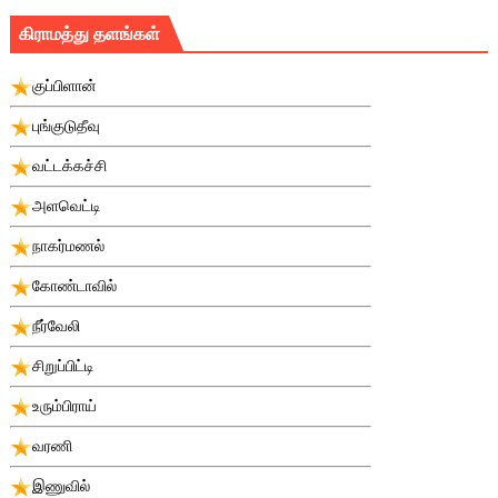
கிராமத்து தளங்கள்
குப்பிளான்
புங்குடுதீவு
வட்டக்கச்சி
அளவெட்டி
நாகர்மணல்
கோண்டாவில்
நீர்வேலி
சிறுப்பிட்டி
உரும்பிராய்
வரணி
இணுவில்