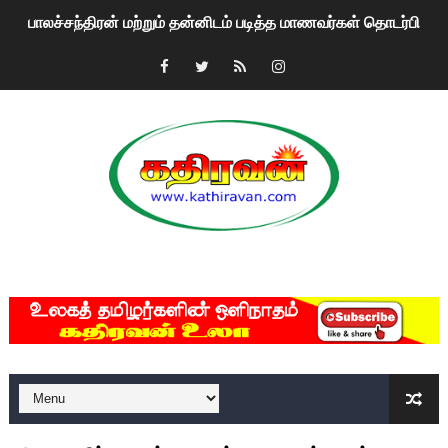
பாலச்சந்திரன் மற்றும் தன்னிடம் படித்த மாணவர்கள் தொடர்பில் ந
பிரிட்டனால் கடத்தப்படும் நிலையில் இலங்கைத் தமிழ் குடும்பம்!!
வர்ராரு...வர்ராரு... அண்ணாத்த : ரஜினிக்காக இலங்கை பாடலாசிர
கைது செய்யப்பட்ட இளைஞன் உயிரிழப்பு - கொதித்தெழுந்த பிரத
தடுப்பூசியை பெற்றுக் கொள்ளக் கூடிய இடங்கள்...
சிறுமியை பாலியல் வன்கொடுமை செய்த முதியவருக்கு வழங்கப
MKRdezign
பிரபல நடிகை தூக்கிட்டு தற்கொலை!
வடிவேலுவுக்கு நீதிமன்றம் விதித்துள்ள அதிரடி உத்தரவு!
தியாகதீபம் லெப்.கேணல் திலீபன், கேணல் சங்கர் ஆகியோரின் நினை
ஐ.நா முன்றலில் சீரற்ற காலநிலையிலும் தமிழின அழிப்பிற்கு நீதி க