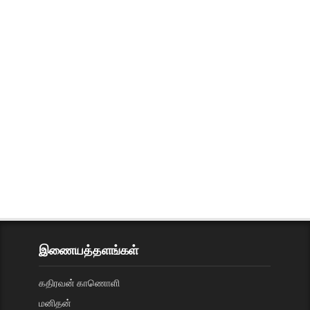
இணையத்தளங்கள்
கதிரவன் காணொளி
மனிதன்