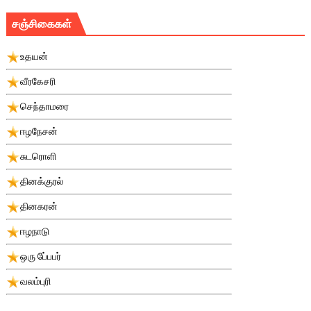
சஞ்சிகைகள்
உதயன்
வீரகேசரி
செந்தாமரை
ஈழநேசன்
சுடரொளி
தினக்குரல்
தினகரன்
ஈழநாடு
ஒரு பே்பபர்
வலம்புரி