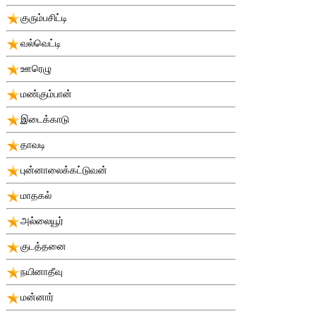
குரும்பசிட்டி
வல்வெட்டி
ஊரெழு
மண்கும்பான்
இடைக்காடு
தாவடி
புன்னாலைக்கட்டுவன்
மாதகல்
அல்லையூர்
குடத்தனை
நயினாதீவு
மன்னார்