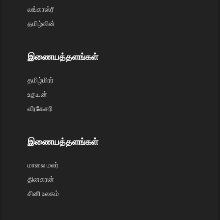
லங்காஸ்ரீ
தமிழ்வின்
இணையத்தளங்கள்
தமிழ்மிரர்
உதயன்
வீரகேசரி
இணையத்தளங்கள்
மாலை மலர்
தினகரன்
சினி உலகம்