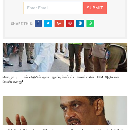
SHARE THIS:
கொழும்பு – டாம் வீதியில் தலை துண்டிக்கப்பட்ட பெண்ணின் DNA அறிக்கை
வௌியானது!