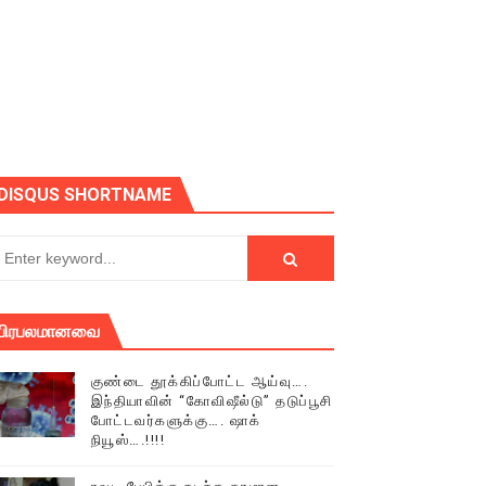
ோடு அழைக்கின்றோம்.
DISQUS SHORTNAME
பிரபலமானவை
குண்டை தூக்கிப்போட்ட ஆய்வு….
இந்தியாவின் “கோவிஷீல்டு” தடுப்பூசி
போட்டவர்களுக்கு…. ஷாக்
நியூஸ்….!!!!
் (செய்தியும்,படங்களும்..)