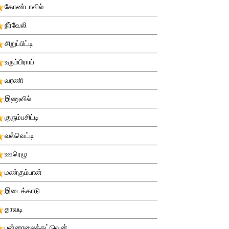
கோண்டாவில்
நீர்வேலி
சிறுப்பிட்டி
உரும்பிராய்
வரணி
இணுவில்
குரும்பசிட்டி
வல்வெட்டி
ஊரெழு
மண்கும்பான்
இடைக்காடு
தாவடி
புன்னாலைக்கட்டுவன்