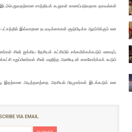
கள் இடம்பெறுவதற்கான சாத்தியக் கூறுகள் காணப்படுவதாக தகவல்கள்
ிலும் தமிழின அழிப்பிற்கு நீதி கேட்டு நடைபெற்ற கவனயீர்ப்புப் போராட்
்பு (படங்கள், விடியோ)
 பட்சத்தில் இவ்வாறான நடவடிக்கைகள் சூடுபிடிக்க ஆரம்பிக்கும் என
ொதுச் சபை கூட்டத்தில் இன்று உரை
வீடியோ)
னர்கள் சிலர் ஐக்கிய தேசியக் கட்சியில் சங்கமிக்கக்கூடும் எனவும்,
க்கட்சி உறுப்பினர்கள் சிலர் மஹிந்த அணியுடன் கைகோர்க்கக் கூடும்
்திலே அதிக காலெக்ஷன் செய்த திரைப்படம் ! எங்கு தெரியுமா?
து இதற்கான அடித்தளத்தை அரசியல் பிரமுகர்கள் இடக்கூடும் என
SCRIBE VIA EMAIL