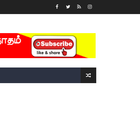
்….!!!!