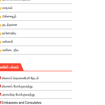
மாதகல்
அல்லையூர்
குடத்தனை
நயினாதீவு
மன்னார்
மண்டை தீவு
சுவிஸ் பக்கம்
விலாசம் தொலைபேசி தேடல்
விமானப் போக்குவரத்து
புகையிரத போக்குவரத்து
Embassies and Consulates