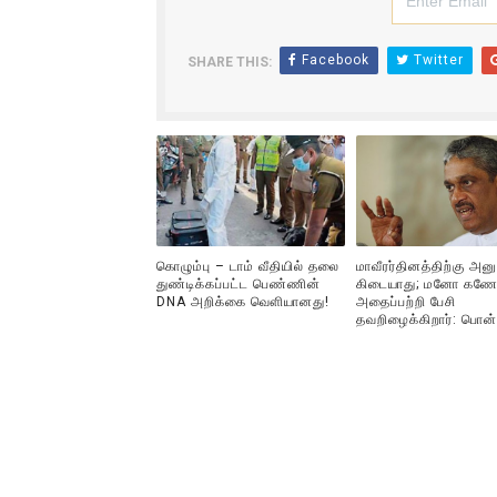
Facebook
Twitter
SHARE THIS:
கொழும்பு – டாம் வீதியில் தலை
மாவீரர்தினத்திற்கு அன
துண்டிக்கப்பட்ட பெண்ணின்
கிடையாது; மனோ கணே
DNA அறிக்கை வௌியானது!
அதைப்பற்றி பேசி
தவறிழைக்கிறார்: பொன