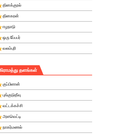
தினக்குரல்
தினகரன்
ஈழநாடு
ஒரு பே்பபர்
வலம்புரி
கிராமத்து தளங்கள்
குப்பிளான்
புங்குடுதீவு
வட்டக்கச்சி
அளவெட்டி
நாகர்மணல்