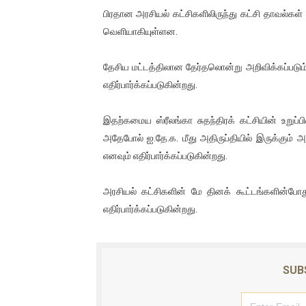
பிரதான அரசியல் கட்சிகளிலிருந்து கட்சி தாவல்
ஐ.நா முன்றலில் சீரற்ற காலநிலைய
வெளியாகியுள்ளன.
இளையராஜா – கமல் அவசர சந்திப
தேசிய மட்டத்திலான தேர்தலொன்று அறிவிக்கப்படும்
ஜனாதிபதி ஐக்கிய நாடுகளின் ப
எதிர்பார்க்கப்படுகின்றது.
32 CM விநோத கன்றுக்குட்டி! (
இதற்கமைய ஸ்ரீலங்கா சுதந்திரக் கட்சியின் உறுப்பி
அதேபோல் ஐ.தே.க. மீது அதிருப்தியில் இருக்கும் அ
வலிமை தான் அஜித் திரைப்பயணத
எனவும் எதிர்பார்க்கப்படுகின்றது.
அரசியல் கட்சிகளின் மே தினக் கூட்டங்களின்போ
எதிர்பார்க்கப்படுகின்றது.
SUB