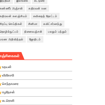
இந்தியா
இலங்கை
கட்டுரை
கண்ணீர் அஞ்சலி
கதிரவன் உலா
கதிரவன் களஞ்சியம்
கவிதைத் தோட்டம்
சிறப்பு செய்திகள்
சினிமா
சுவிட்சர்லாந்து
தொழில்நுட்பம்
நினைவஞ்சலி
பலதும் பத்தும்
மரண அறிவித்தல்
ஜோதிடம்
சஞ்சிகைகள்
உதயன்
வீரகேசரி
செந்தாமரை
ஈழநேசன்
சுடரொளி