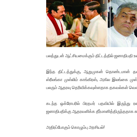
01/11/2021 Scotland ல் நடை
பாலச்சந்திரன் மற்றும் தன்னிடம
பிரிட்டனால் கடத்தப்படும் நிலை
வர்ராரு...வர்ராரு... அண்ணாத்த
பலத்துடன் ஆட்சியமைக்கும் திட்டத்தில் ஜனாதிபதி உ
கைது செய்யப்பட்ட இளைஞன் உயி
இந்த திட்டத்துக்கு, ஆறுமுகன் தொண்டமான் த
தடுப்பூசியை பெற்றுக் கொள்ளக்
ஸ்ரீலங்கா முஸ்லிம் காங்கிரஸ், அகில இலங்கை முஸ்லி
பலரும் ஆதரவு தெரிவிக்கவுள்ளதாக தகவல்கள் வெள
சிறுமியை பாலியல் வன்கொடும
கடந்த ஒக்ரோபரில் பிரதமர் பதவியில் இருந்து ரண
பிரபல நடிகை தூக்கிட்டு தற்க
ஜனாதிபதிக்கு ஆதரவளிக்க தீர்மானித்திருந்ததாக கூ
வடிவேலுவுக்கு நீதிமன்றம் விதித
அதிரப்போகும் கொழும்பு அரசியல்!
தியாகதீபம் லெப்.கேணல் திலீபன