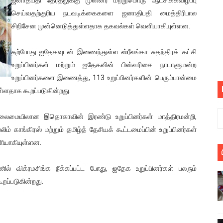
பெறும் கண்டனப் போராட்டத்திற்கு கலந்துகொள்ளுமாறு அன்புரிமைய
செய்வதற்குரிய நடவடிக்கைகளை ஜனாதிபதி மைத்திரிபால
சிறிசேன முன்னெடுத்துள்ளதாக தகவல்கள் வெளியாகியுள்ளன.
் படித்த மாணவர்கள் தொடர்பில் நாடாளுமன்றத்தில் பகிரங்க கேள்வி
தற்போது ஐதேகவுடன் இணைந்துள்ள ஸ்ரீலங்கா சுதந்திரக் கட்சி
யில் இலங்கைத் தமிழ் குடும்பம்!! நடந்தது என்ன
உறுப்பினர்கள் மற்றும் ஐதேகவின் பின்வரிசை நாடாளுமன்ற
உறுப்பினர்களை இணைத்து, 113 உறுப்பினர்களின் பெரும்பான்மை
 : ரஜினிக்காக இலங்கை பாடலாசிரியர் வெளியிட்ட...
ள்ளதாக கூறப்படுகின்றது.
ரிழப்பு - கொதித்தெழுந்த பிரதேசவாசிகள்!
லைமையிலான இதொகாவின் இரண்டு உறுப்பினர்கள் மாத்திரமன்றி,
 கூடிய இடங்கள்...
ம் காங்கிரஸ் மற்றும் தமிழ்த் தேசியக் கூட்டமைப்பின் உறுப்பினர்கள்
ியாகியுள்ளன.
ை செய்த முதியவருக்கு வழங்கப்பட்ட தண்டனை
ில் விக்ரமசிங்க நீக்கப்பட்ட போது, ஐதேக உறுப்பினர்கள் பலரும்
ொலை!
றப்படுகின்றது.
்துள்ள அதிரடி உத்தரவு!
், கேணல் சங்கர் ஆகியோரின் நினைவெழுச்சி நாள் - 26.09.2021 சுவிஸ