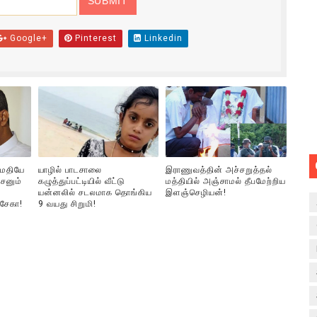
Google+
Pinterest
Linkedin
ுமதியே
யாழில் பாடசாலை
இராணுவத்தின் அச்சறுத்தல்
சனும்
கழுத்துப்பட்டியில் வீட்டு
மத்தியில் அஞ்சாமல் தீபமேற்றிய
யன்னலில் சடலமாக தொங்கிய
இளஞ்செழியன்!
்சேகா!
9 வயது சிறுமி!