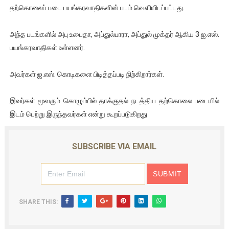
தற்கொலைப் படை பயங்கரவாதிகளின் படம் வெளியிடப்பட்டது.
ஐ.நா முன்றலில் சீரற்ற காலநிலையிலும் தமிழின அழிப்பிற்கு நீதி க
அந்த படங்களில் அபு உபைதா, அப்துல்பாரா, அப்துல் முக்தர் ஆகிய 3 ஐ.எஸ்.
இளையராஜா – கமல் அவசர சந்திப்பு (படங்கள், விடியோ)
பயங்கரவாதிகள் உள்ளனர்.
ஜனாதிபதி ஐக்கிய நாடுகளின் பொதுச் சபை கூட்டத்தில் இன்று 
அவர்கள் ஐ.எஸ். கொடிகளை பிடித்தப்படி நிற்கிறார்கள்.
32 CM விநோத கன்றுக்குட்டி! (வீடியோ)
இவர்கள் மூவரும் கொழும்பில் தாக்குதல் நடத்திய தற்கொலை படையில்
வலிமை தான் அஜித் திரைப்பயணத்திலே அதிக காலெக்ஷன் செய்த த
இடம் பெற்று இருந்தவர்கள் என்று கூறப்படுகிறது
SUBSCRIBE VIA EMAIL
SHARE THIS: