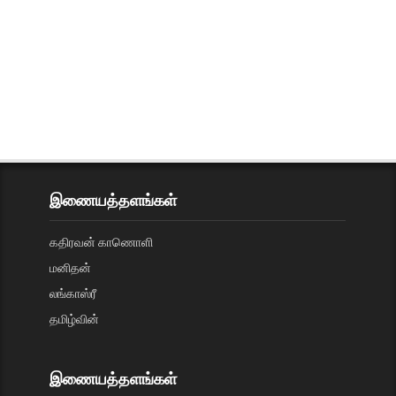
இணையத்தளங்கள்
கதிரவன் காணொளி
மனிதன்
லங்காஸ்ரீ
தமிழ்வின்
இணையத்தளங்கள்