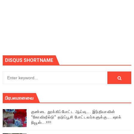
DISQUS SHORTNAME
பிரபலமானவை
குண்டை தூக்கிப்போட்ட ஆய்வு…. இந்தியாவின்
“கோவிஷீல்டு” தடுப்பூசி போட்டவர்களுக்கு…. ஷாக்
நியூஸ்….!!!!