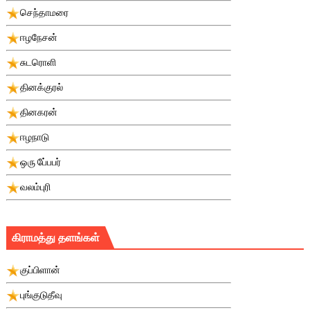
செந்தாமரை
ஈழநேசன்
சுடரொளி
தினக்குரல்
தினகரன்
ஈழநாடு
ஒரு பே்பபர்
வலம்புரி
கிராமத்து தளங்கள்
குப்பிளான்
புங்குடுதீவு