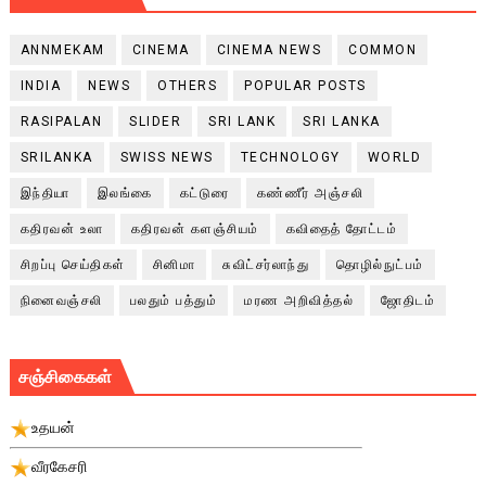
ANNMEKAM
CINEMA
CINEMA NEWS
COMMON
INDIA
NEWS
OTHERS
POPULAR POSTS
RASIPALAN
SLIDER
SRI LANK
SRI LANKA
SRILANKA
SWISS NEWS
TECHNOLOGY
WORLD
இந்தியா
இலங்கை
கட்டுரை
கண்ணீர் அஞ்சலி
கதிரவன் உலா
கதிரவன் களஞ்சியம்
கவிதைத் தோட்டம்
சிறப்பு செய்திகள்
சினிமா
சுவிட்சர்லாந்து
தொழில்நுட்பம்
நினைவஞ்சலி
பலதும் பத்தும்
மரண அறிவித்தல்
ஜோதிடம்
சஞ்சிகைகள்
உதயன்
வீரகேசரி