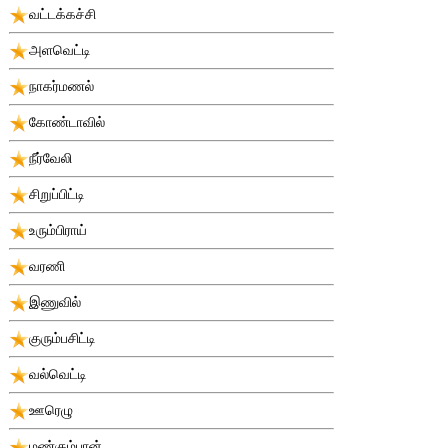
வட்டக்கச்சி
அளவெட்டி
நாகர்மணல்
கோண்டாவில்
நீர்வேலி
சிறுப்பிட்டி
உரும்பிராய்
வரணி
இணுவில்
குரும்பசிட்டி
வல்வெட்டி
ஊரெழு
மண்கும்பான்