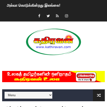
அல்வா கொடுக்கின்றது இலங்கை!
2ஆம் நாள் உக்ரைன் யுத்தம்!! எங்களைத் தனிமையில் விட்டுவிட்டுன
கதிரவன் வாசகர்களுக்கு இனிய பொங்கல் புத்தாண்டு நல்வாழ்த்
மகிந்த ராஜபக்சே பதவி விலக திட்டம்?
ரவுடி பேபிக்கு நடந்த தரமான சம்பவம்.. ஆபாச வீடியோக்களால் வ
காணாமல் போகும் பிள்ளையார்கள்!
MKRdezign
குண்டை தூக்கிப்போட்ட ஆய்வு…. இந்தியாவின் “கோவிஷீல்டு” தடுப
யாழில் தமிழின தலைவர் பிரபாகரனின் பிறந்தநாளை கொண்டாடிய
ஏர்போர்ட்டில் உதைத்த நபர் யார், என்ன நடந்தது?: உண்மையை ச
சீனா இலங்கையிடம் 8 மில்லியன் அமெரிக்க டொலர் நட்டஈடு கோர