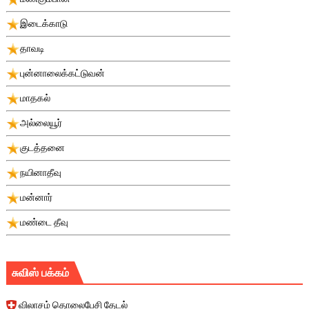
இடைக்காடு
தாவடி
புன்னாலைக்கட்டுவன்
மாதகல்
அல்லையூர்
குடத்தனை
நயினாதீவு
மன்னார்
மண்டை தீவு
சுவிஸ் பக்கம்
விலாசம் தொலைபேசி தேடல்