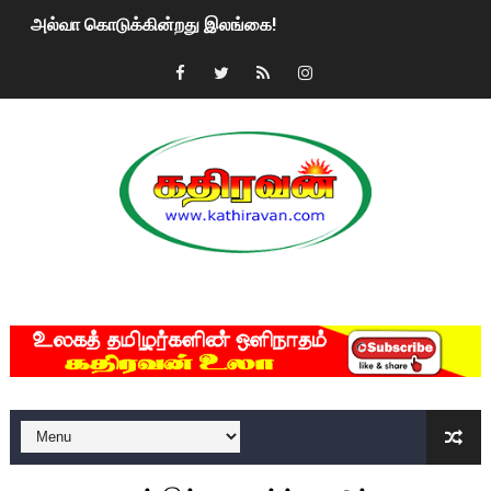
அல்வா கொடுக்கின்றது இலங்கை!
2ஆம் நாள் உக்ரைன் யுத்தம்!! எங்களைத் தனிமையில் விட்டுவிட்டுன
கதிரவன் வாசகர்களுக்கு இனிய பொங்கல் புத்தாண்டு நல்வாழ்த்
மகிந்த ராஜபக்சே பதவி விலக திட்டம்?
ரவுடி பேபிக்கு நடந்த தரமான சம்பவம்.. ஆபாச வீடியோக்களால் வ
காணாமல் போகும் பிள்ளையார்கள்!
MKRdezign
குண்டை தூக்கிப்போட்ட ஆய்வு…. இந்தியாவின் “கோவிஷீல்டு” தடுப
யாழில் தமிழின தலைவர் பிரபாகரனின் பிறந்தநாளை கொண்டாடிய
ஏர்போர்ட்டில் உதைத்த நபர் யார், என்ன நடந்தது?: உண்மையை ச
சீனா இலங்கையிடம் 8 மில்லியன் அமெரிக்க டொலர் நட்டஈடு கோர