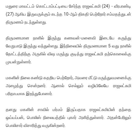
மதுரை மாவட்டம் கொட்டாம்பட்டியை சேர்ந்த ராஜலட்சுமி (24) - வீரபாண்டி
ஐ.நா முன்றலில் சீரற்ற காலநிலையிலும் தமிழின அழிப்பிற்கு நீதி க
(27) ஆகிய இருவருக்கும் கடந்த 10-ஆம் திகதி பெற்றோர் சம்மதத்துடன்
இளையராஜா – கமல் அவசர சந்திப்பு (படங்கள், விடியோ)
திருமணம் நடந்துள்ளது.
ஜனாதிபதி ஐக்கிய நாடுகளின் பொதுச் சபை கூட்டத்தில் இன்று 
திருமணமான நாளில் இருந்து கணவன்-மனைவி இடையே கருத்து
வேறுபாடு இருந்து வந்துள்ளது. இந்நிலையில் திருமணமான 5 வது நாளில்
32 CM விநோத கன்றுக்குட்டி! (வீடியோ)
தோட்டத்திற்கு அருகில் விஷ மருந்து குடித்து ராஜலட்சுமி தற்கொலைக்கு
முயன்றுள்ளார்.
வலிமை தான் அஜித் திரைப்பயணத்திலே அதிக காலெக்ஷன் செய்த த
மகளின் நிலை கண்டு கதறிய பெற்றோர், அவரை மீட்டு மருத்துவமனைக்கு
அழைத்து சென்றனர். ஆனால் செல்லும் வழியிலேயே ராஜலட்சுமி
பரிதாபமாக இறந்துபோனார்.
தனது மகளின் சாவில் மர்மம் இருப்பதாக ராஜலட்சுமியின் தந்தை
ஒய்யப்பன், பொலிஸ் நிலையத்தில் புகார் அளித்துள்ளார். அதன்பேரிலும்
பொலிசார் விசாரித்து வருகின்றனர்.