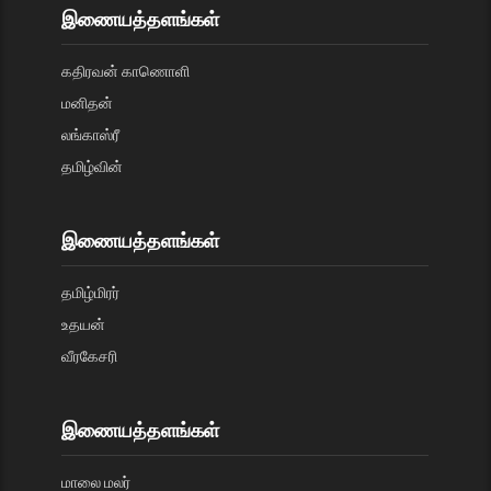
இணையத்தளங்கள்
கதிரவன் காணொளி
மனிதன்
லங்காஸ்ரீ
தமிழ்வின்
இணையத்தளங்கள்
தமிழ்மிரர்
உதயன்
வீரகேசரி
இணையத்தளங்கள்
மாலை மலர்