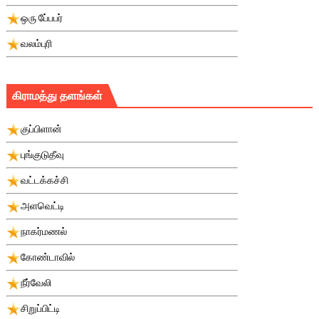
ஒரு பே்பபர்
வலம்புரி
கிராமத்து தளங்கள்
குப்பிளான்
புங்குடுதீவு
வட்டக்கச்சி
அளவெட்டி
நாகர்மணல்
கோண்டாவில்
நீர்வேலி
சிறுப்பிட்டி