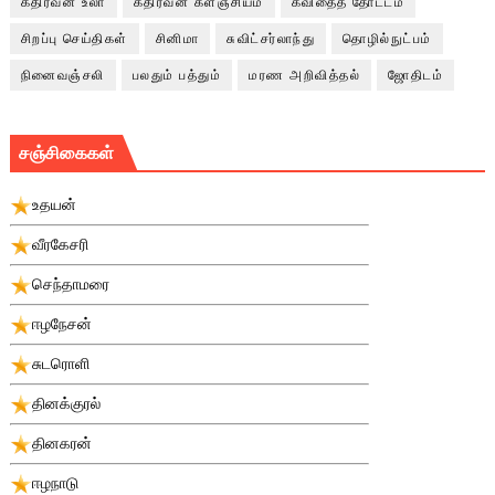
கதிரவன் உலா
கதிரவன் களஞ்சியம்
கவிதைத் தோட்டம்
சிறப்பு செய்திகள்
சினிமா
சுவிட்சர்லாந்து
தொழில்நுட்பம்
நினைவஞ்சலி
பலதும் பத்தும்
மரண அறிவித்தல்
ஜோதிடம்
சஞ்சிகைகள்
உதயன்
வீரகேசரி
செந்தாமரை
ஈழநேசன்
சுடரொளி
தினக்குரல்
தினகரன்
ஈழநாடு