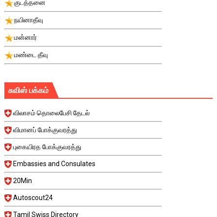
குடத்தனை
நயினாதீவு
மன்னார்
மண்டை தீவு
சுவிஸ் பக்கம்
விலாசம் தொலைபேசி தேடல்
விமானப் போக்குவரத்து
புகையிரத போக்குவரத்து
Embassies and Consulates
20Min
Autoscout24
Tamil Swiss Directory