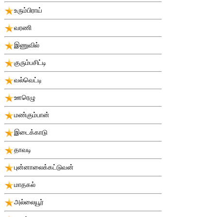
உரும்பிராய்
வரணி
இணுவில்
குரும்பசிட்டி
வல்வெட்டி
ஊரெழு
மண்கும்பான்
இடைக்காடு
தாவடி
புன்னாலைக்கட்டுவன்
மாதகல்
அல்லையூர்