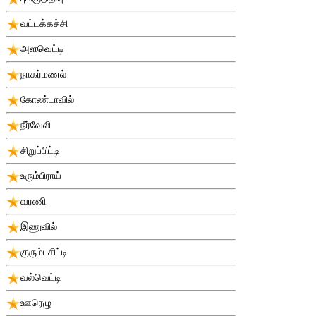
வட்டக்கச்சி
அளவெட்டி
நாகர்மணல்
கோண்டாவில்
நீர்வேலி
சிறுப்பிட்டி
உரும்பிராய்
வரணி
இணுவில்
குரும்பசிட்டி
வல்வெட்டி
ஊரெழு