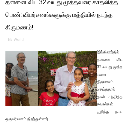
தன்னை விட 32 வயது மூத்தவரை காதலித்த
01/11/2021 Scotland ல் நடைபெறும் கண்டனப் போராட்டத்திற
பெண்: விமர்சனங்களுக்கு மத்தியில் நடந்த
பாலச்சந்திரன் மற்றும் தன்னிடம் படித்த மாணவர்கள் தொடர்பில் ந
திருமணம்!
பிரிட்டனால் கடத்தப்படும் நிலையில் இலங்கைத் தமிழ் குடும்பம்!!
World
வர்ராரு...வர்ராரு... அண்ணாத்த : ரஜினிக்காக இலங்கை பாடலாசிர
இங்கிலாந்தில்
கைது செய்யப்பட்ட இளைஞன் உயிரிழப்பு - கொதித்தெழுந்த பிரத
தன்னை விட
32 வயது மூத்த
தடுப்பூசியை பெற்றுக் கொள்ளக் கூடிய இடங்கள்...
நபரை
திருமணம்
சிறுமியை பாலியல் வன்கொடுமை செய்த முதியவருக்கு வழங்கப
செய்ததால்
தான் சந்தித்த
பிரபல நடிகை தூக்கிட்டு தற்கொலை!
சவால்கள்
வடிவேலுவுக்கு நீதிமன்றம் விதித்துள்ள அதிரடி உத்தரவு!
குறித்து தாய்
ஒருவர் மனம் திறந்துள்ளார்.
தியாகதீபம் லெப்.கேணல் திலீபன், கேணல் சங்கர் ஆகியோரின் நினை