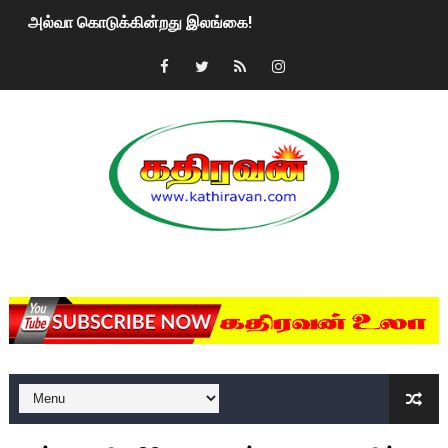
அல்வா கொடுக்கின்றது இலங்கை!
2ஆம் நாள் உக்ரைன் யுத்தம்!! எங்களைத் தனிமையில் விட்டுவிட்டுன
கதிரவன் வாசகர்களுக்கு இனிய பொங்கல் புத்தாண்டு நல்வாழ்த்
மகிந்த ராஜபக்சே பதவி விலக திட்டம்?
ரவுடி பேபிக்கு நடந்த தரமான சம்பவம்.. ஆபாச வீடியோக்களால் வ
காணாமல் போகும் பிள்ளையார்கள்!
MKRdezign
குண்டை தூக்கிப்போட்ட ஆய்வு…. இந்தியாவின் “கோவிஷீல்டு” தடுப
யாழில் தமிழின தலைவர் பிரபாகரனின் பிறந்தநாளை கொண்டாடிய
ஏர்போர்ட்டில் உதைத்த நபர் யார், என்ன நடந்தது?: உண்மையை ச
சீனா இலங்கையிடம் 8 மில்லியன் அமெரிக்க டொலர் நட்டஈடு கோர