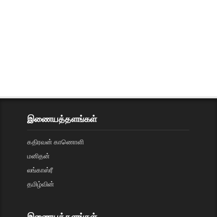
இணையத்தளங்கள்
கதிரவன் காணொளி
மனிதன்
லங்காஸ்ரீ
தமிழ்வின்
இணையத்தளங்கள்