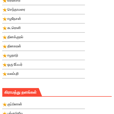
வீரகேசரி
செந்தாமரை
ஈழநேசன்
சுடரொளி
தினக்குரல்
தினகரன்
ஈழநாடு
ஒரு பே்பபர்
வலம்புரி
கிராமத்து தளங்கள்
குப்பிளான்
புங்குடுதீவு