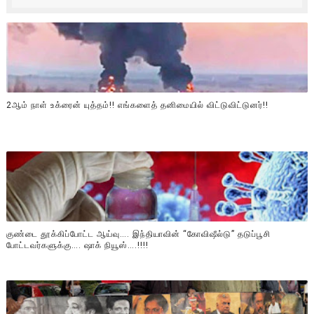
2ஆம் நாள் உக்ரைன் யுத்தம்!! எங்களைத் தனிமையில் விட்டுவிட்டுனர்!!
குண்டை தூக்கிப்போட்ட ஆய்வு…. இந்தியாவின் “கோவிஷீல்டு” தடுப்பூசி
போட்டவர்களுக்கு…. ஷாக் நியூஸ்….!!!!