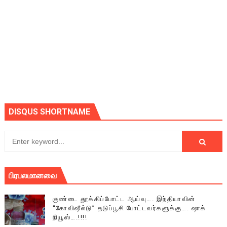
DISQUS SHORTNAME
பிரபலமானவை
குண்டை தூக்கிப்போட்ட ஆய்வு…. இந்தியாவின்
“கோவிஷீல்டு” தடுப்பூசி போட்டவர்களுக்கு…. ஷாக்
நியூஸ்….!!!!