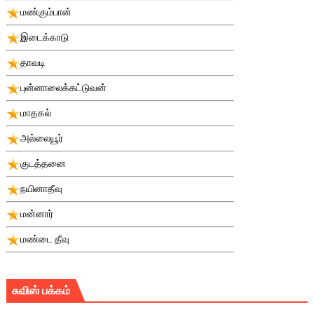
மண்கும்பான்
இடைக்காடு
தாவடி
புன்னாலைக்கட்டுவன்
மாதகல்
அல்லையூர்
குடத்தனை
நயினாதீவு
மன்னார்
மண்டை தீவு
சுவிஸ் பக்கம்