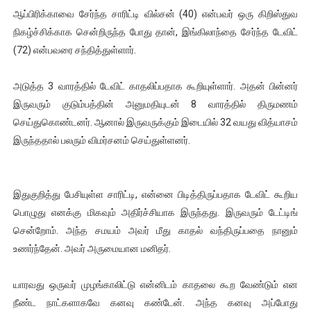
ஆப்பிரிக்காவை சேர்ந்த சாரிட்டி வில்சன் (40) என்பவர் ஒரு கிறிஸ்துவ
ஐ.நா முன்றலில் சீரற்ற காலநிலையிலும் தமிழின அழிப்பிற்கு நீதி க
நிகழ்ச்சிக்காக சென்றிருந்த போது தான், இங்கிலாந்தை சேர்ந்த டேவிட்
இளையராஜா – கமல் அவசர சந்திப்பு (படங்கள், விடியோ)
(72) என்பவரை சந்தித்துள்ளார்.
ஜனாதிபதி ஐக்கிய நாடுகளின் பொதுச் சபை கூட்டத்தில் இன்று 
அடுத்த 3 வாரத்தில் டேவிட் காதலிப்பதாக கூறியுள்ளார். அதன் பின்னர்
இருவரும் குடும்பத்தின் அனுமதியுடன் 8 வாரத்தில் திருமணம்
32 CM விநோத கன்றுக்குட்டி! (வீடியோ)
செய்துகொண்டனர். ஆனால் இருவருக்கும் இடையில் 32 வயது வித்யாசம்
இருந்ததால் பலரும் விமர்சனம் செய்துள்ளனர்.
வலிமை தான் அஜித் திரைப்பயணத்திலே அதிக காலெக்ஷன் செய்த த
இதுகுறித்து பேசியுள்ள சாரிட்டி, என்னை பிடித்திருப்பதாக டேவிட் கூறிய
பொழுது எனக்கு மிகவும் அதிர்ச்சியாக இருந்தது. இருவரும் டேட்டிங்
சென்றோம். அந்த சமயம் அவர் மீது காதல் வந்திருப்பதை நானும்
உணர்ந்தேன். அவர் அருமையான மனிதர்.
யாரவது ஒருவர் முழங்காலிட்டு என்னிடம் காதலை கூற வேண்டும் என
நீண்ட நாட்களாகவே கனவு கண்டேன். அந்த கனவு அப்போது