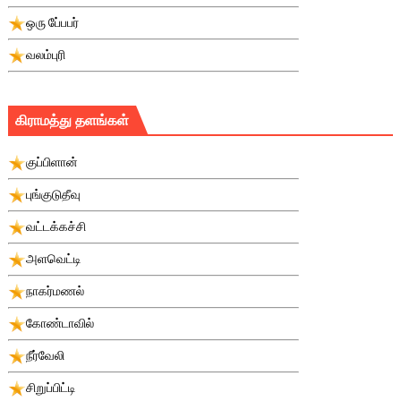
ஒரு பே்பபர்
வலம்புரி
கிராமத்து தளங்கள்
குப்பிளான்
புங்குடுதீவு
வட்டக்கச்சி
அளவெட்டி
நாகர்மணல்
கோண்டாவில்
நீர்வேலி
சிறுப்பிட்டி