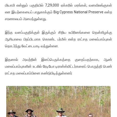
மியாமி என்னும் பகுதியில் 7,29,000 ஏக்கரில் மரங்கள், வனவிலங்குகள்
ஐ.நா முன்றலில் சீரற்ற காலநிலையிலும் தமிழின அழிப்பிற்கு நீதி க
என இயற்கையைப் பாதுகாக்கும் Big Cypress National Preserve என்ற
இளையராஜா – கமல் அவசர சந்திப்பு (படங்கள், விடியோ)
சரணாலயம் அமைந்துள்ளது.
ஜனாதிபதி ஐக்கிய நாடுகளின் பொதுச் சபை கூட்டத்தில் இன்று 
இந்த வனப்பகுதிக்குள் இருக்கும் சிறிய உயிரினங்களை தென்கிழக்கு
ஆசியாவை பிறப்பிடமாக கொண்ட பர்மீஸ் என்ற ராட்சத மலைப்பாம்புகள்
32 CM விநோத கன்றுக்குட்டி! (வீடியோ)
தொடர்ந்து வேட்டையாடி வந்துள்ளன.
வலிமை தான் அஜித் திரைப்பயணத்திலே அதிக காலெக்ஷன் செய்த த
இதனால் அவற்றின் இனப்பெருக்கத்தை குறைப்பதற்காக, ஆண்
மலைப்பாம்புகளின் உடலில் ரேடியோ டிரான்ஸ்மிட்டர்களைப் பொருத்தி பெண்
ராட்சத மலைப்பாம்பினை கண்டுபிடித்துள்ளனர்