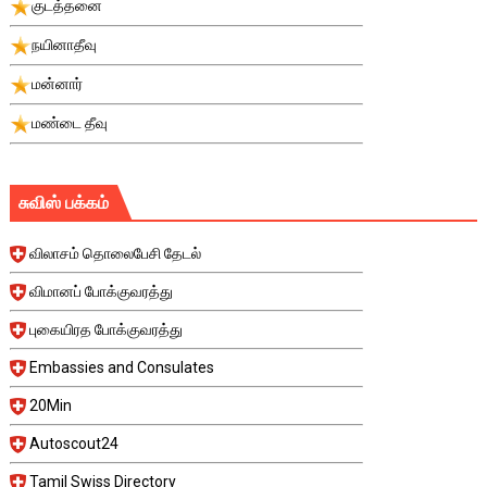
குடத்தனை
நயினாதீவு
மன்னார்
மண்டை தீவு
சுவிஸ் பக்கம்
விலாசம் தொலைபேசி தேடல்
விமானப் போக்குவரத்து
புகையிரத போக்குவரத்து
Embassies and Consulates
20Min
Autoscout24
Tamil Swiss Directory