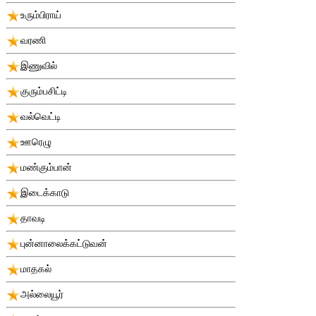
உரும்பிராய்
வரணி
இணுவில்
குரும்பசிட்டி
வல்வெட்டி
ஊரெழு
மண்கும்பான்
இடைக்காடு
தாவடி
புன்னாலைக்கட்டுவன்
மாதகல்
அல்லையூர்