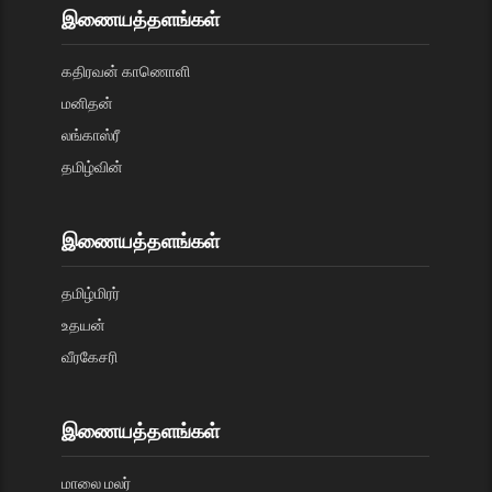
இணையத்தளங்கள்
கதிரவன் காணொளி
மனிதன்
லங்காஸ்ரீ
தமிழ்வின்
இணையத்தளங்கள்
தமிழ்மிரர்
உதயன்
வீரகேசரி
இணையத்தளங்கள்
மாலை மலர்