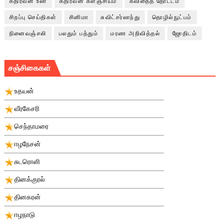
கதிரவன் உலா
கதிரவன் களஞ்சியம்
கவிதைத் தோட்டம்
சிறப்பு செய்திகள்
சினிமா
சுவிட்சர்லாந்து
தொழில்நுட்பம்
நினைவஞ்சலி
பலதும் பத்தும்
மரண அறிவித்தல்
ஜோதிடம்
சஞ்சிகைகள்
உதயன்
வீரகேசரி
செந்தாமரை
ஈழநேசன்
சுடரொளி
தினக்குரல்
தினகரன்
ஈழநாடு