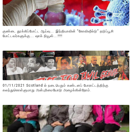
குண்டை தூக்கிப்போட்ட ஆய்வு…. இந்தியாவின் “கோவிஷீல்டு” தடுப்பூசி
போட்டவர்களுக்கு…. ஷாக் நியூஸ்….!!!!
01/11/2021 Scotland ல் நடைபெறும் கண்டனப் போராட்டத்திற்கு
கலந்துகொள்ளுமாறு அன்புரிமையோடு அழைக்கின்றோம்.