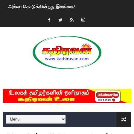
அல்வா கொடுக்கின்றது இலங்கை!
2ஆம் நாள் உக்ரைன் யுத்தம்!! எங்களைத் தனிமையில் விட்டுவிட்டுன
கதிரவன் வாசகர்களுக்கு இனிய பொங்கல் புத்தாண்டு நல்வாழ்த்
மகிந்த ராஜபக்சே பதவி விலக திட்டம்?
ரவுடி பேபிக்கு நடந்த தரமான சம்பவம்.. ஆபாச வீடியோக்களால் வ
காணாமல் போகும் பிள்ளையார்கள்!
MKRdezign
குண்டை தூக்கிப்போட்ட ஆய்வு…. இந்தியாவின் “கோவிஷீல்டு” தடுப
யாழில் தமிழின தலைவர் பிரபாகரனின் பிறந்தநாளை கொண்டாடிய
ஏர்போர்ட்டில் உதைத்த நபர் யார், என்ன நடந்தது?: உண்மையை ச
சீனா இலங்கையிடம் 8 மில்லியன் அமெரிக்க டொலர் நட்டஈடு கோர