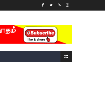
்….!!!!