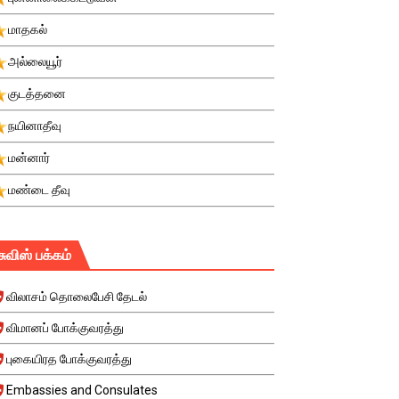
மாதகல்
அல்லையூர்
குடத்தனை
நயினாதீவு
மன்னார்
மண்டை தீவு
சுவிஸ் பக்கம்
விலாசம் தொலைபேசி தேடல்
விமானப் போக்குவரத்து
புகையிரத போக்குவரத்து
Embassies and Consulates