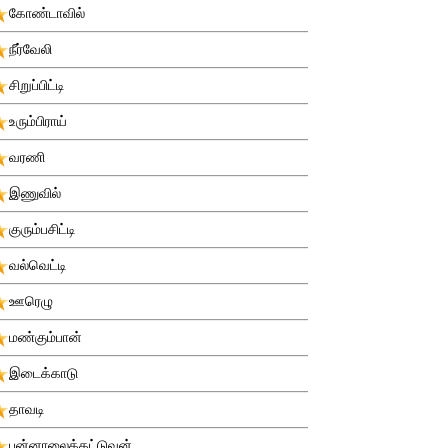
கோண்டாவில்
நீர்வேலி
சிறுப்பிட்டி
உரும்பிராய்
வரணி
இணுவில்
குரும்பசிட்டி
வல்வெட்டி
ஊரெழு
மண்கும்பான்
இடைக்காடு
தாவடி
புன்னாலைக்கட்டுவன்