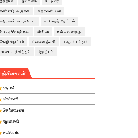
இந்தியா
இலங்கை
கட்டுரை
கண்ணீர் அஞ்சலி
கதிரவன் உலா
கதிரவன் களஞ்சியம்
கவிதைத் தோட்டம்
சிறப்பு செய்திகள்
சினிமா
சுவிட்சர்லாந்து
தொழில்நுட்பம்
நினைவஞ்சலி
பலதும் பத்தும்
மரண அறிவித்தல்
ஜோதிடம்
சஞ்சிகைகள்
உதயன்
வீரகேசரி
செந்தாமரை
ஈழநேசன்
சுடரொளி