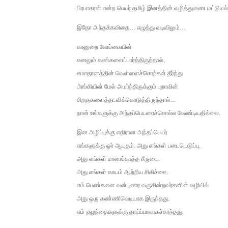
பிரபாகரன் என்ற பெயர் தமிழ் இனத்தின் வழித்துணை மட்டுமல
ஐ.நா முன்றலில் சீரற்ற காலநிலைய
இதோ அந்தக்கவிதை… எழுத்து வடிவிலும்…
இளையராஜா – கமல் அவசர சந்திப
கானுறை வேங்கையின்
ஜனாதிபதி ஐக்கிய நாடுகளின் ப
கனலும் கண்களைப்பார்த்திருந்தால்,
சமாதானத்தின் வெள்ளைச்சொற்கள் தீர்ந்து
32 CM விநோத கன்றுக்குட்டி! (
பீரங்கியின் மேல் அமர்ந்திருக்கும் புறாவின்
சிறகுகளைத்தடவிக்கொடுத்திருந்தால்…
வலிமை தான் அஜித் திரைப்பயணத
நான் உங்களுக்கு அந்தப்பெயரைச்சொல்ல வேண்டியதில்லை.
இன அழிப்புக்கு எதிரான அந்தப்பெயர்
எங்களுக்கு ஓர் ஆயுதம். அது எங்கள் படையெடுப்பு.
அது எங்கள் மானங்காத்த சீருடை.
அது எங்கள் காயம் ஆற்றிய சிகிச்சை.
எம் பெண்களை வன்புணர வருகின்றவர்களின் வழியில்
அது ஒரு கண்ணிவெடியாக இருந்தது.
எம் குழந்தைகளுக்கு தாய்ப்பாலாகச்சுரந்தது.