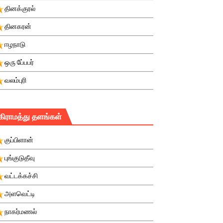
தினக்குரல்
தினகரன்
ஈழநாடு
ஒரு பே்பபர்
வலம்புரி
கிராமத்து தளங்கள்
குப்பிளான்
புங்குடுதீவு
வட்டக்கச்சி
அளவெட்டி
நாகர்மணல்