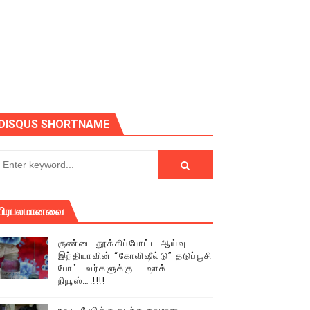
ோடு அழைக்கின்றோம்.
DISQUS SHORTNAME
பிரபலமானவை
குண்டை தூக்கிப்போட்ட ஆய்வு….
இந்தியாவின் “கோவிஷீல்டு” தடுப்பூசி
போட்டவர்களுக்கு…. ஷாக்
நியூஸ்….!!!!
் (செய்தியும்,படங்களும்..)