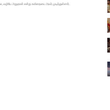
்ல, வழியே அதுதான் என்று கவிதையை அவர் முடித்துள்ளார்.
ிலும் தமிழின அழிப்பிற்கு நீதி கேட்டு நடைபெற்ற கவனயீர்ப்புப் போராட்
்பு (படங்கள், விடியோ)
ொதுச் சபை கூட்டத்தில் இன்று உரை
வீடியோ)
்திலே அதிக காலெக்ஷன் செய்த திரைப்படம் ! எங்கு தெரியுமா?