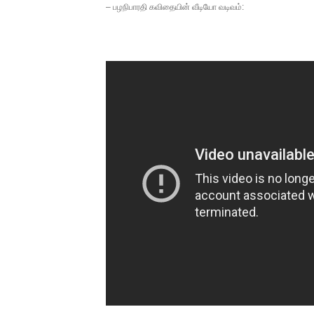
– பழநிபாரதி கவிதையின் வீடியோ வடிவம்: