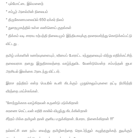
* புல்மோட்டை இல்மனைற்
* சம்பூர் அனல்மின் நிலையம்
* திருகோணமலையில் 650 ஏக்கர் நிலம்
* துறைமுகத்தில் உள்ள எண்ணெய் குதங்கள்
* திக்கம் வடி சாராய உற்பத்தி நிலையமும் இந்தியாவுக்கு தாரைவார்த்து கொடுக்கப்பட்டு
விட்டது .
தமிழ் மக்களின் உணர்வுகளையும், உரிமைப் போராட்ட உந்துதலையும் விற்று எதிர்க்கட்சித்
தலைவராக தனது இறுதிகாலத்தை வாழ்ந்துவிட வேண்டுமென்ற சம்மந்தன் ஐயா
அரசியல் இலக்கை அடைந்து விட்டார்.
இராச தந்திரம் என்ற பெயரில் கூனி கிடக்கும் முதுகெலும்புகளை தட்டி நிமிர்த்தி
வீரத்தை பாய்ச்சுங்கள்.
“சோற்றுக்காக வாழ்கிறவன் சுருண்டு படுக்கிறான்
சுரணை கெட்டவன் எதிரி காலில் விழுந்து கிடக்கின்றான்
சீற்றம் மிக்க தமிழன் தான் குனிய மறுக்கிறான்..போராட நினைக்கிறான் !!!”
நல்லாட்சி என நம்ப வைத்து தமிழினத்தை தொடர்ந்தும் கழுத்தறுக்கத் துடிக்கும்