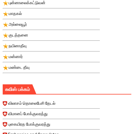
புன்னாலைக்கட்டுவன்
மாதகல்
அல்லையூர்
குடத்தனை
நயினாதீவு
மன்னார்
மண்டை தீவு
சுவிஸ் பக்கம்
விலாசம் தொலைபேசி தேடல்
விமானப் போக்குவரத்து
புகையிரத போக்குவரத்து