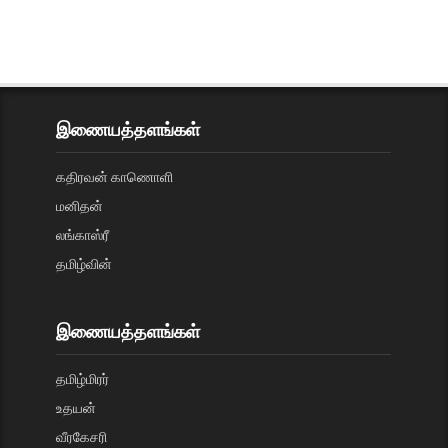
இணையத்தளங்கள்
கதிரவன் காணொளி
மனிதன்
லங்காஸ்ரீ
தமிழ்வின்
இணையத்தளங்கள்
தமிழ்மிரர்
உதயன்
வீரகேசரி