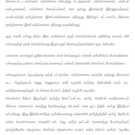
நிலைப்பாட்டடளர்களை படுகொலை செய்தது. கடத்தல்கள், படுகொலைகள், பாலியல்
வன்முறைகள், கலாச்சார சிதைப்புக்கள் என தனது இனவெறி இராணுவத்தைப்
பயன்படுத்தி தமிழர்களை இனப்படுகொலை புரிந்தது. இன்றும் கட்டமைப்பு ரீதியாக
தமிழர்களை இனப்படுகொலை புரிந்தது வருகின்றது.
ஒரு சாண் வயிறு நிரப்ப இன வலிக்காக குரல் கொடுக்காமல் எதிரிக்கு சாமரம் வீசி
மக்களுக்கு குரல் கொடுக்காது இருப்பதும் கோழைத்தனத்தின் ஒரு அங்கமே.
மக்களை ஏமாற்றும் துரோகங்களை எவர் செய்தாலும் மக்கள் மன்னிக்கப் போவதில்லை.
மக்களுக்கு நன்மை செய்யாத எவரையும் மக்கள் நினைவில் கொள்ளப் போவதில்லை.
மக்களுக்காக ஆயுதத்தை ஏந்தி மட்டுமல்ல அகிம்சையை கையில் எடுத்து நீராகாரம்
கூட அருந்தாமல் அணு அணுவாக உயிர் உருக்கி வார்த்த திலீபனின் ஈகம் கூட
வார்த்தைகளுக்குள் அடங்காத போராட்டத்தின் எழுச்சி வடிவமே.
கொள்கை ரீதியா இருக்கும் தமிழீழ கோட்ப்பாட்டை தமிழ் அரசியல் வாதிகளையும்
சிங்கள அரசையும் வைத்து தோற்கடித்து விடலாம் கால ஓட்டத்தில் என்று இந்தியா
நம்புகிறது. இது இந்தியாவிற்கு முக்கியமானது ஏனெனில் தமிழீழத்தில் தமிழ் தேசியம்
என்ற கொள்கையை வாழவிட்டால் அது தமிழ் நாட்டில் அணைந்து போயிருக்கும்
தமிழ்த்தேசிய நெருப்பை மீண்டும் பற்றவைக்க கூடும் என்ற அச்சம் உண்டு. ஆகவே