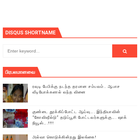
DISQUS SHORTNAME
பிரபலமானவை
ரவுடி பேபிக்கு நடந்த தரமான சம்பவம்.. ஆபாச
வீடியோக்களால் வந்த வினை
குண்டை தூக்கிப்போட்ட ஆய்வு…. இந்தியாவின்
“கோவிஷீல்டு” தடுப்பூசி போட்டவர்களுக்கு…. ஷாக்
நியூஸ்….!!!!
அல்வா கொடுக்கின்றது இலங்கை!