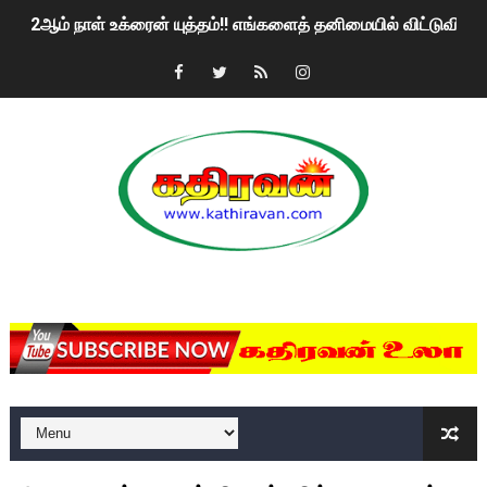
2ஆம் நாள் உக்ரைன் யுத்தம்!! எங்களைத் தனிமையில் விட்டுவிட்டுன
கதிரவன் வாசகர்களுக்கு இனிய பொங்கல் புத்தாண்டு நல்வாழ்த்
மகிந்த ராஜபக்சே பதவி விலக திட்டம்?
ரவுடி பேபிக்கு நடந்த தரமான சம்பவம்.. ஆபாச வீடியோக்களால் வ
காணாமல் போகும் பிள்ளையார்கள்!
குண்டை தூக்கிப்போட்ட ஆய்வு…. இந்தியாவின் “கோவிஷீல்டு” தடுப
MKRdezign
யாழில் தமிழின தலைவர் பிரபாகரனின் பிறந்தநாளை கொண்டாடிய
ஏர்போர்ட்டில் உதைத்த நபர் யார், என்ன நடந்தது?: உண்மையை ச
சீனா இலங்கையிடம் 8 மில்லியன் அமெரிக்க டொலர் நட்டஈடு கோர
01/11/2021 Scotland ல் நடைபெறும் கண்டனப் போராட்டத்திற