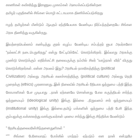
காணிகள் சுவீகரித்து இராணுவ முகாம்கள் அமைக்கப்படுகின்றன
தமிழர் பகுதிகளில் சிங்கள மொழி கட்டாயமாக திணிக்கப்படுகிறது
ஈழத் தமிழர்கள் மீண்டும் ஆயுதம் ஏந்தியேயாக வேண்டிய நிர்ப்பந்தத்தையே சிங்கள
அரசு திணித்து வருகின்றது.
இவற்றையெல்லாம் கண்டித்து குரல் எழுப்ப வேண்டிய சம்பந்தர் ஐயா அவர்களோ
“நல்லாட்சி நடைபெறுகிறது” என்று சேட்டிபிக்கேட் கொடுக்கிறார். இவ்வாறு அரசுக்கு
முண்டு கொடுக்கும் எதிர்க்கட்சி தலைவருக்கு நம்மில் சிலர் “வாழ்நாள் வீரர்” விருது
கொடுக்கிறார்கள். என்ன அவலம் இது? அரசியல் நாகரிகத்திற்கு (political
Civilization) அல்லது அரசியல் கலாச்சரத்திற்கு (political culture) அல்லது நெறி
முறைக்கு (ethics) முரணானது..இன் நிலையில் அரசியல் ரீதியாக ஒற்றுமை பற்றி இந்த
கோமாளிகள் பேச முடியாது ..நான் ஏற்கனவே சொன்னது போல கருத்தியல் சார்ந்த
ஒற்றுமையும் (ideological unity) இங்கு இல்லை ..நிறுவனம் சார் ஒற்றுமையும்
(institutional unity) இங்கு இல்லை.தமிழ் மக்களின் ஒற்றுமை பற்றி பேசி இந்த
கும்பலுக்கு வக்காலத்து வாங்குபவர்கள் புலமை சார்ந்து இங்கு சிந்திக்க வேண்டும்
” தேசியத்தலைவரின்சிந்தனைதுளிகள் ”
“”” சிங்கள பேரினவாதப் போக்கில் மாற்றம் ஏற்படும் என நான் என்றுமே