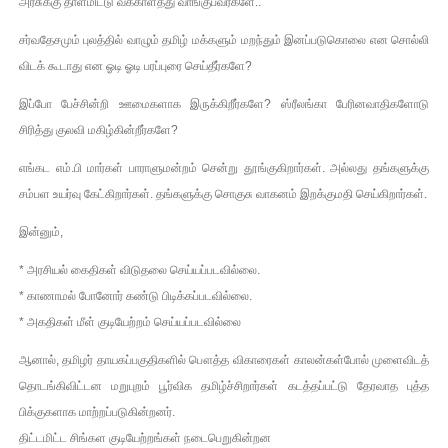
அரசுக்கு தாளமிட்டு வக்காளத்து வாங்குபவர்களே..
சர்வதேசமும் புலத்தில் வாழும் தமிழ் மக்களும் மறந்தும் இனப்படுகொலை என சொல்லி
விடக் கூடாது என ஓடி ஓடி பரப்புரை செய்தீர்களே?
இப்போ பேச்சின்றி ஊமைகளாக இருக்கிறீர்களே? ஸ்ரீலங்கா பேரினவாதிகளோடு
சிரித்து குலவி மகிழ்கின்றீர்களே?
எங்கட எம்.பி மார்கள் பாராளுமன்றம் சென்று தூங்குகிறார்கள். அல்லது தங்களுக்கு
சம்பள உயர்வு கேட்கிறார்கள். தங்களுக்கு சொகுசு வாகனம் இறக்குமதி செய்கிறார்கள்.
இன்னும்,
* அரசியல் கைதிகள் விடுதலை செய்யப்படவில்லை.
* காணாமல் போனோர் கண்டு பிடிக்கப்படவில்லை.
* அகதிகள் மீள் குடியேற்றம் செய்யப்படவில்லை
ஆனால், தமிழர் தாயகப்பகுதிகளில் பௌத்த விகாரைகள் காலன்கள்போல் முளைவிடத்
தொடங்கிவிட்டன மறுபுறம் பூர்விக தமிழ்ச்சிறார்கள் கடத்தப்பட்டு தேரவாத புத்த
பிக்குகளாக மாற்றப்படுகின்றனர்.
திட்டமிட்ட சிங்கள குடியேற்றங்கள் நடைபெறுகின்றன