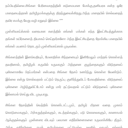
நம்பியதில்லை.சிங்கள பேரினவாதத்தின் கடுமையான போக்கு,தனியரசு என்ற ஒரே
பாதையைத்தான் தமிழீழமக்களுக்கு திறந்துவைக்கிறது.அந்த பாதையில் செல்வதைத்
தவிர எமக்கு வேறு வழி எதுவும் இல்லை “””
முள்ளிவாய்க்கால் வரையான களத்தில் எங்கள் மக்கள் எந்த இலட்சியத்துக்காக
தங்கள் உயிர்களைத் தியாகம் செய்தார்களோ அந்த இலட்சியத்தை நோக்கிய பாதையில்
எங்கள் பயணம் தொடரும்.முள்ளிவாய்கால் முடிவல்ல.
சிங்களத்தின் இனவெறியும், மேலாதிக்க சிந்தனையும் இனிமேலும் மாற்றங் கொள்ளத்
தவறினால், தமிழீழக் கருவில் உருவாகும் அத்தனை குழந்தைகளும் விடுதலைப்
புலிகளாகவே பிறப்பார்கள் என்பதை சிங்கள தேசம் உணர்ந்து கொள்ள வேண்டும்.
இல்லை என்று சொல்வதால் மட்டும் நெருப்பு குளிர்ந்துவிடப் போவதில்லை. விடுதலைப்
புலிகளை அழித்துவிட்டோம் என்று மார் தட்டுவதால் மட்டும் விடுதலைப் புலிகளை
இல்லாமல் செய்து விட முடியாது.
சிங்கள தேசத்தின் வெற்றிக் கொண்டாட்டமும், தமிழர் மீதான வதை முகாம்
கொடுமைகளும், அச்சுறுத்தல்களும், கடத்தல்களும், படு கொலைகளும், காணாமல்
ஆக்குதல்களும் முன்னரை விடவும் பலமான எதிர்வினைகளை உருவாக்கியே தீரும்.
அந்த எதிர்வினை, ஈழத் தமிழர்களை மட்டுமல்ல, உலகில் வாழும் எல்லாத்