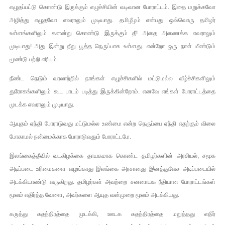
எழுதப்பட்டு கொண்டு இருக்கும் எழுச்சியின் வடிவான போராட்டம். இதை மறுக்கவோ
அழித்து எழுதவோ எவராலும் முடியாது. தமிழீழம் என்பது ஒவ்வொரு தமிழர்
உள்ளங்களிலும் கனன்று கொண்டு இருக்கும் தீ! அதை அணைக்க எவராலும்
முடியாது! அது இன்று நீறு பூத்த நெருப்பாக உள்ளது. என்றோ ஒரு நாள் மீண்டும்
மூண்டு பற்றி எரியும்.
நீண்ட நெடும் வரலாற்றில் நாங்கள் எழுச்சிகளில் மட்டுமல்ல வீழ்ச்சிகளிலும்
துரோகங்களிலும் கூட பாடம் படித்து இருக்கின்றோம். எனவே எங்கள் போராட்டத்தை
முடக்க எவராலும் முடியாது.
ஆயுதம் ஏந்தி போராடுவது மட்டுமல்ல உண்மை என்ற நெருப்பை ஏந்தி எதற்கும் விலை
போகாமல் நன்மைக்காக போராடுவதும் போராட்டமே.
இலங்கைத்தீவில் வடகிழக்கை தாயகமாக கொண்ட தமிழர்களின் அரசியல், சமூக
அடிப்படை உரிமைகளை வழங்காது இலங்கை அரசானது இனத்துவேச அடிப்படையில்
அடக்கியாண்டு வருகிறது. தமிழர்கள் அவற்றை சனனாயக ரீதியான போராட்டங்கள்
மூலம் எதிர்த்த வேளை, அவர்களை ஆயுத வன்முறை மூலம் அடக்கியது.
கருத்து சுதந்திரத்தை முடக்கி, ஊடக சுதந்திரத்தை மறுத்தது எதிர்