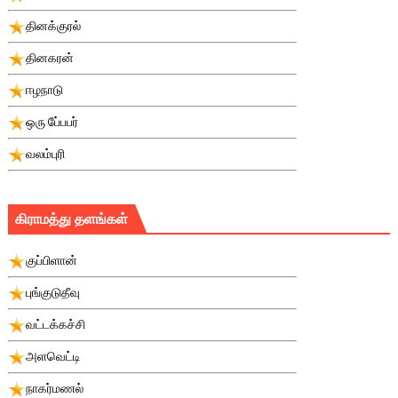
தினக்குரல்
தினகரன்
ஈழநாடு
ஒரு பே்பபர்
வலம்புரி
கிராமத்து தளங்கள்
குப்பிளான்
புங்குடுதீவு
வட்டக்கச்சி
அளவெட்டி
நாகர்மணல்