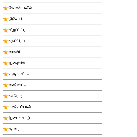
கோண்டாவில்
நீர்வேலி
சிறுப்பிட்டி
உரும்பிராய்
வரணி
இணுவில்
குரும்பசிட்டி
வல்வெட்டி
ஊரெழு
மண்கும்பான்
இடைக்காடு
தாவடி