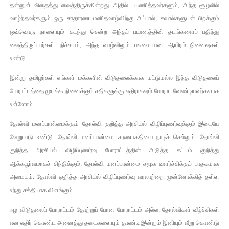
தன்னுள் விதைத்து வைத்திருக்கின்றது. அதில் பயணித்தவர்களும், அந்த சூழலில்
இளையராஜா – கமல் அவசர சந்திப்பு (படங்கள், விடியோ)
வாழ்ந்தவர்களும் ஒரு சாதாரண மனிதவாழ்விற்கு அப்பால், சவால்களுடன் பிறக்கும்
ஒவ்வொரு நாளையும் கடந்து சென்ற அந்தப் பயணத்தின் தடங்களைப் பதிந்து
ஜனாதிபதி ஐக்கிய நாடுகளின் பொதுச் சபை கூட்டத்தில் இன்று 
வைத்திருப்பார்கள். நிச்சயம், அந்த வாழ்விலும் பசுமையான ஆயிரம் நினைவுகள்
உண்டு.
32 CM விநோத கன்றுக்குட்டி! (வீடியோ)
இன்று தமிழர்கள் எங்கள் மக்களின் விடுதலைக்காக மட்டுமல்ல இந்த விடுதலைப்
வலிமை தான் அஜித் திரைப்பயணத்திலே அதிக காலெக்ஷன் செய்த த
போராட்டத்தை முடக்க நினைக்கும் சதிகளுக்கு எதிராகவும் போராட வேண்டியவர்களாக
உள்ளோம்.
அல்வா கொடுக்கின்றது இலங்கை!
தோல்வி மனப்பான்மைக்கும் தோல்வி குறித்த அரசியல் விழிப்புணர்வுக்கும் இடையே
வேறுபாடு உண்டு. தோல்வி மனப்பான்மை சரணாகதியை நாடிச் செல்லும். தோல்வி
குறித்த அரசியல் விழிப்புணர்வு போராட்டத்தின் அடுத்த கட்டம் குறித்து
ஆக்கபூர்வமாகச் சிந்திக்கும். தோல்வி மனப்பான்மை சமூக வளர்ச்சிக்குப் பாதகமாக
அமையும். தோல்வி குறித்த அரசியல் விழிப்புணர்வு வரலாற்றை முன்னோக்கித் தள்ள
உந்து சக்தியாக விளங்கும்.
ஈழ விடுதலைப் போராட்டம் தோற்றுப் போன போராட்டம் அல்ல. தோல்விகள் வீழ்ச்சிகள்
என எதிர் கொண்ட அனைத்து தடைகளையும் தாண்டி இன்றும் இனியும் வீறு கொண்டு