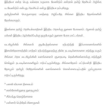
இந்தியா என்ற பெரு வல்லரசு உருவாக வேண்டும் என்றால் தமிழ் தேசியம் அழிக்க
படவேண்டும் என்பது அவசியம் என்று இந்தியா நம்புகிறது
தமிழர்களின் பொருளாதார பலத்தை அழிப்பதே சிங்கள இந்திய தேசங்களின்
நோக்கமாகும்.
இலங்கை தமிழ் அரசியல்வாதிகள் இந்திய அரசுக்கு துணை போகலாம். ஆனால் தமிழ்
மக்கள் இந்திய ஆக்கிரமிப்புக்கு ஒருபோதும் துணை போக மாட்டார்கள்.
வடகிழக்கில் சிங்களக் குடியேற்றங்களை ஏற்படுத்தி இம்மாகாணங்களில்
இனவிகிதாசாரத்தில் மாற்றம் ஏற்படுத்துவதற்கு தீவிர நடவடிக்கைகளை எடுத்து வரும்
சிங்கள அரசு வடகிழக்கின் வளங்களைச் சூறையாடி தென்னிலங்கைக்கு எடுத்துச்
செல்லும் நடவடிக்கைகளிலும் ஈடுபட்டிருக்கிறது. சிங்களதேசம் மட்டுமன்றி இந்திய
தேசமும் தமிழர் பிரதேசங்களின் வளங்களைக் கொள்ளையடிப்பதில் மும்முரமாக
ஈடுபட்டிருக்கிறது.
* பலாலி விமான நிலையம்
* காங்சேசன்துறை துறைமுகம்
* சீமெந்து தொழிற்சாலை
* மன்னார் பெற்றேல் கிணறுகள்