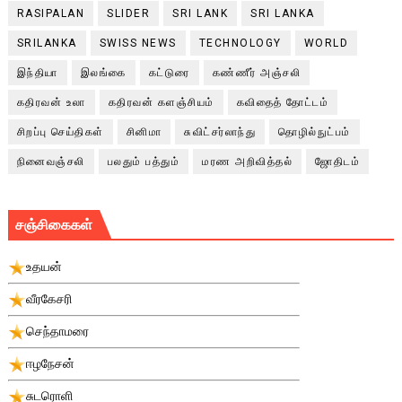
RASIPALAN
SLIDER
SRI LANK
SRI LANKA
SRILANKA
SWISS NEWS
TECHNOLOGY
WORLD
இந்தியா
இலங்கை
கட்டுரை
கண்ணீர் அஞ்சலி
கதிரவன் உலா
கதிரவன் களஞ்சியம்
கவிதைத் தோட்டம்
சிறப்பு செய்திகள்
சினிமா
சுவிட்சர்லாந்து
தொழில்நுட்பம்
நினைவஞ்சலி
பலதும் பத்தும்
மரண அறிவித்தல்
ஜோதிடம்
சஞ்சிகைகள்
உதயன்
வீரகேசரி
செந்தாமரை
ஈழநேசன்
சுடரொளி