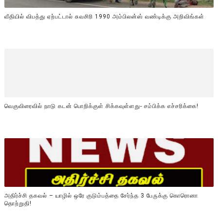
வீதியில் விபத்து ஏற்பட்டால் சுவசிரி 1990 அம்பிலன்ஸ் வண்டிக்கு அறிவிங்கள்
வெகுவிரைவில் நாடு கடன் பொறிக்குள் சிக்கவுள்ளது- சம்பிக்க எச்சரிக்கை!
அதிர்ச்சி தகவல் – யாழில் ஒரே குடும்பத்தை சேர்ந்த 3 பேருக்கு கொரொனா
தொற்றுதி!