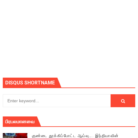
DISQUS SHORTNAME
பிரபலமானவை
குண்டை தூக்கிப்போட்ட ஆய்வு…. இந்தியாவின்