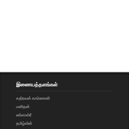
இணையத்தளங்கள்
கதிரவன் காணொளி
மனிதன்
லங்காஸ்ரீ
தமிழ்வின்