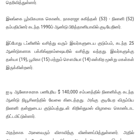
தெரிவித்துள்ளார்.
ஐ.நா முன்றலில் சீரற்ற காலநிலையிலும் தமிழின அழிப்பிற்கு நீதி க
இலங்கை பூர்விகமாக கொண்ட நாகராஜா சுகிந்தன் (53) - நிலானி (52)
இளையராஜா – கமல் அவசர சந்திப்பு (படங்கள், விடியோ)
தம்பதியினர் கடந்த 1990ம் ஆண்டு பிரித்தானியாவில் குடியேறினர்.
ஜனாதிபதி ஐக்கிய நாடுகளின் பொதுச் சபை கூட்டத்தில் இன்று 
இப்போது டப்ளினில் வசித்து வரும் இவர்களுடைய குடும்பம், கடந்த 25
32 CM விநோத கன்றுக்குட்டி! (வீடியோ)
ஆண்டுகளாக பக்கிங்ஹாம்ஷையரில் வசித்து வந்தது. இவர்களுக்கு
தன்யா (19), பூமிகா (15) மற்றும் சௌமியா (14) என்கிற மூன்று மகள்கள்
வலிமை தான் அஜித் திரைப்பயணத்திலே அதிக காலெக்ஷன் செய்த த
இருக்கின்றனர்.
ஐ.டி ஆலோசகராக பணிபுரிய $ 140,000 சம்பளத்தில் நிலானிக்கு கடந்த
ஆண்டு நியூசிலாந்தில் வேலை கிடைத்தது. அங்கு குடியேற விரும்பிய
நிலானி தன்னுடைய குடும்பத்துடன் கிறிஸ்துமஸ் விழாவை கொண்டாட
திட்டமிட்டுள்ளார்.
அதற்காக அனைவரும் விசாவிற்கு விண்ணப்பித்துள்ளனர். அதில்