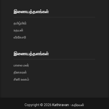
இணையத்தளங்கள்
தமிழ்மிரர்
உதயன்
வீரகேசரி
இணையத்தளங்கள்
மாலை மலர்
தினகரன்
சினி உலகம்
Copyright ©
2026
Kathiravan - கதிரவன்