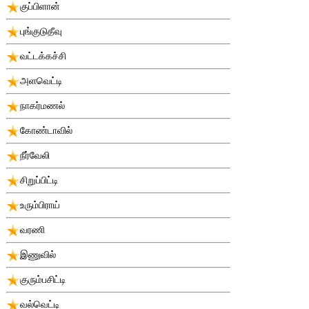
குப்பிளான்
புங்குடுதீவு
வட்டக்கச்சி
அளவெட்டி
நாகர்மணல்
கோண்டாவில்
நீர்வேலி
சிறுப்பிட்டி
உரும்பிராய்
வரணி
இணுவில்
குரும்பசிட்டி
வல்வெட்டி