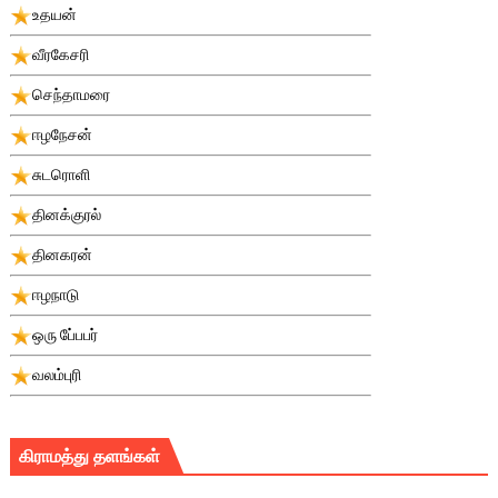
உதயன்
வீரகேசரி
செந்தாமரை
ஈழநேசன்
சுடரொளி
தினக்குரல்
தினகரன்
ஈழநாடு
ஒரு பே்பபர்
வலம்புரி
கிராமத்து தளங்கள்