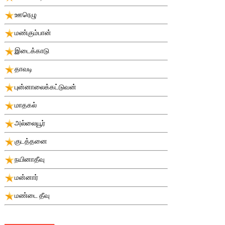
ஊரெழு
மண்கும்பான்
இடைக்காடு
தாவடி
புன்னாலைக்கட்டுவன்
மாதகல்
அல்லையூர்
குடத்தனை
நயினாதீவு
மன்னார்
மண்டை தீவு