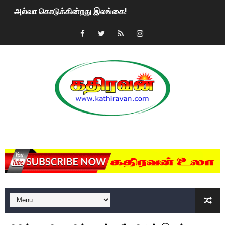
அல்வா கொடுக்கின்றது இலங்கை!
2ஆம் நாள் உக்ரைன் யுத்தம்!! எங்களைத் தனிமையில் விட்டுவிட்டுன
கதிரவன் வாசகர்களுக்கு இனிய பொங்கல் புத்தாண்டு நல்வாழ்த்
மகிந்த ராஜபக்சே பதவி விலக திட்டம்?
ரவுடி பேபிக்கு நடந்த தரமான சம்பவம்.. ஆபாச வீடியோக்களால் வ
காணாமல் போகும் பிள்ளையார்கள்!
MKRdezign
குண்டை தூக்கிப்போட்ட ஆய்வு…. இந்தியாவின் “கோவிஷீல்டு” தடுப
யாழில் தமிழின தலைவர் பிரபாகரனின் பிறந்தநாளை கொண்டாடிய
ஏர்போர்ட்டில் உதைத்த நபர் யார், என்ன நடந்தது?: உண்மையை ச
சீனா இலங்கையிடம் 8 மில்லியன் அமெரிக்க டொலர் நட்டஈடு கோர