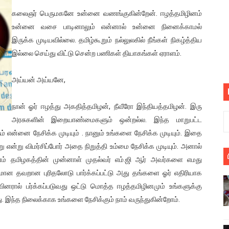
பெறும் கண்டனப் போராட்டத்திற்கு கலந்துகொள்ளுமாறு அன்புரிமைய
கலைஞர் பெருமகனே உன்னை வணங்குகின்றேன். ஈழத்தமிழினம்
உன்னை வசை பாடினாலும் என்னால் உன்னை நினைக்காமல்
் படித்த மாணவர்கள் தொடர்பில் நாடாளுமன்றத்தில் பகிரங்க கேள்வி
இருக்க முடியவில்லை. தமிழ்கூறும் நல்லுலகில் நீங்கள் நிகழ்த்திய
இல்லை செய்து விட்டு சென்ற பணிகள் தியாகங்கள் ஏராளம்.
யில் இலங்கைத் தமிழ் குடும்பம்!! நடந்தது என்ன
அய்யன் அய்யனே,
 : ரஜினிக்காக இலங்கை பாடலாசிரியர் வெளியிட்ட...
ரிழப்பு - கொதித்தெழுந்த பிரதேசவாசிகள்!
நான் ஓர் ஈழத்து அகதித்தமிழன், நீவீரோ இந்தியத்தமிழன். இரு
அரசுகளின் இறையாண்மைகளும் ஒன்றல்ல. இந்த மாறுபட்ட
 கூடிய இடங்கள்...
் என்னை நேசிக்க முடியும் . நானும் உங்களை நேசிக்க முடியும். இதை
 என்று விமர்சிப்போர் அதை நிறுத்தி உம்மை நேசிக்க முடியும். அனால்
ை செய்த முதியவருக்கு வழங்கப்பட்ட தண்டனை
ணம் தமிழகத்தின் முன்னாள் முதல்வர் எம்.ஜி ஆர் அவர்களை எமது
ன தவறான புரிதலோடு பார்க்கப்பட்டு அது தங்களை ஓர் எதிரியாக
ொலை!
வினரால் பர்க்கப்படுவது ஒட்டு மொத்த ஈழத்தமிழினமும் உங்களுக்கு
்துள்ள அதிரடி உத்தரவு!
து. இந்த நிலைக்காக உங்களை நேசிக்கும் நாம் வருந்துகின்றோம்.
், கேணல் சங்கர் ஆகியோரின் நினைவெழுச்சி நாள் - 26.09.2021 சுவிஸ