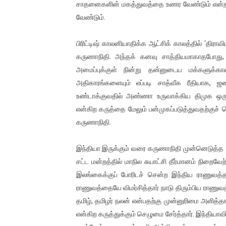
சாதனைகளின் மகத்துவத்தை உணர வேண்டும் என்றால்
வேண்டும்.
பிரிட்டிஷ் காலனியாதிக்க ஆட்சிக் காலத்தில் ‘தி
கருணாநிதி. அந்தக் கனவு சாத்தியமாகாதபோது, ‘
அமைப்புக்குள் நின்று தன்னுடைய மக்களுக்
அதிகாரங்களையும் எப்படி சாத்வீக ரீதியாக,
உண்டாக்குவதில் அண்ணா உருவாக்கிய திமுக ஒரு
என்கிற கருத்தை மேலும் பன்முகப்படுத்துவதற்க
கருணாநிதி.
இந்தியா இருக்கும் வரை கருணாநிதி முன்னெடுத்த ‘மத்
சட்ட மன்றத்தில் மாநில சுயாட்சி தீர்மானம் நிறைவே
இலங்கைக்குப் போரிடச் சென்ற இந்திய ராணுவத்தா
ராணுவத்தையே விமர்சித்தார் நாடு திரும்பிய ராணு
தமிழ், தமிழர் நலன் என்பதற்கு முன்னுரிமை அளித்
என்கிற கருத்துக்கும் செழுமை சேர்த்தார். இந்தியாவ