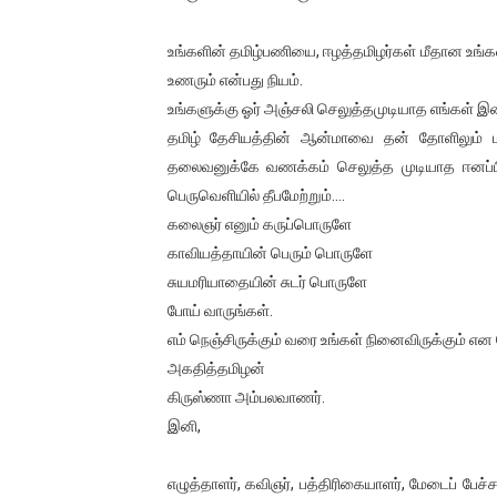
ஐ.நா முன்றலில் சீரற்ற காலநிலைய
உங்களின் தமிழ்பணியை, ஈழத்தமிழர்கள் மீதான உங்க
இளையராஜா – கமல் அவசர சந்திப
உணரும் என்பது நியம்.
உங்களுக்கு ஓர் அஞ்சலி செலுத்தமுடியாத எங்கள் இன
ஜனாதிபதி ஐக்கிய நாடுகளின் ப
தமிழ் தேசியத்தின் ஆன்மாவை தன் தோளிலும் மார்ப
தலைவனுக்கே வணக்கம் செலுத்த முடியாத ஈனப்ப
32 CM விநோத கன்றுக்குட்டி! (
பெருவெளியில் தீபமேற்றும்….
கலைஞர் எனும் கருப்பொருளே
வலிமை தான் அஜித் திரைப்பயணத
காவியத்தாயின் பெரும் பொருளே
சுயமரியாதையின் சுடர் பொருளே
போய் வாருங்கள்.
எம் நெஞ்சிருக்கும் வரை உங்கள் நினைவிருக்கும் என 
அகதித்தமிழன்
கிருஸ்ணா அம்பலவாணர்.
இனி,
எழுத்தாளர், கவிஞர், பத்திரிகையாளர், மேடைப் பேச