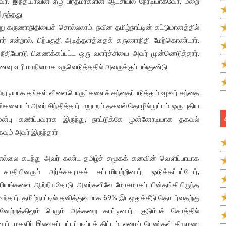
். இந்தியாவின் ஏழு பிரதமர்களின் ஆட்சியில் நேரடியாகவோ, மறை
ருந்தது.
 கருணாநிதியைச் சொல்லலாம். நவீன தமிழ்நாட்டின் கட்டுமானத்தில்
ர் என்றால், பிற்பகுதி அடித்தளத்தைக் கருணாநிதி மேற்கொண்டார்.
 நீதியோடு பிணைக்கப்பட்ட ஒரு வளர்ச்சியை அவர் முன்னெடுத்தார்.
ணவு உபரி மாநிலமாக உருவெடுத்ததில் அவருக்குப் பங்குண்டு.
ே நேரடியாக தங்கள் விளைபொருட்களைச் சந்தைப்படுத்தும் உழவர் சந்தை
களையும் அவர் சிந்தித்தார் மறுபுறம் தகவல் தொழில்நுட்பம் ஒரு புதிய
் முன்பு கணிப்பவராக இருந்து, நாட்டுக்கே முன்னோடியாக தகவல்
ம் அவர் இருந்தார்.
 எல்லை கடந்து அவர் கண்ட தமிழ்ச் சமூகக் கனவின் வெளிப்பாடாக
தியினரும் அர்ச்சகராகச் சட்டமியற்றினார். ஒடுக்கப்பட்டோர்,
 காரியங்களை ஆற்றியதோடு அவர்களிலே மோசமாகப் பின்தங்கியிருந்த
ந்தார். தமிழ்நாட்டில் தனித்துவமாக 69% இடஒதுக்கீடு தொடர்வதற்கு
்றத்திலும் பெரும் அக்கறை காட்டினார். குடும்பச் சொத்தில்
ர். மகளிர் இலவசப் பட்டப்படிப்புத் திட்டம், ஏழைப் பெண்கள் திருமண