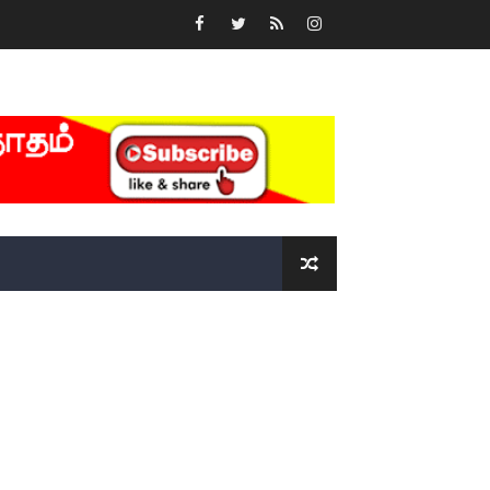
்….!!!!