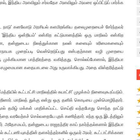
, இந்திய அளவிலும் சர்வதேச அளவிலும் அவரை ஒப்பிட்டுப் பார்க்க
ராவிட நாடு’ கனவோடு அரசியல் களமிறங்கிய தலைமுறையைச் சேர்ந்தவர்
இந்திய ஒன்றியம்’ என்கிற கட்டுமானத்தில் ஒரு மாநிலம் என்கிற
கான, தன்னுடைய நிலத்துக்கான நலன் களையும் உரிமைகளையும்
 ஜனநாயக முறைப்படி வென்றெடுப்பது என்பதற்கான வழி முறையை
 முக்கியமான பாத்திரத்தை வகித்தது. சொல்லப்போனால், இந்தியா
ுச் செழுமையான கதையாடலை அது உருவாக்கியது. அதை விஸ்தரித்தவர்
தியில் கூட்டாட்சி மாநிலத்தில் சுயாட்சி’ முழக்கம் நினைவுகூரப்படும்.
ற்றினார். மாநிலத் துக்கு என்று ஒரு தனிக் கொடியை முன்மொழிந்தார்.
ல் தமிழ் மக்கள் பாதிக்கப்பட்ட செய்தி வந்தபோது சொந்த நாட்டு
வத்தை வரவேற்கச் செல்வதையே புறக் கணித்தார். எந்த ஒரு இடத்திலும்
தார். அதேசமயம், தன்னுடைய ராஜதந்திர காய் நகர்த்தல்களால் இந்தியா
ில் கூட்டணி யுகத்தின் தளகர்த்தர்களில் ஒருவர் அவர். கூட்டாட்சிக்கான