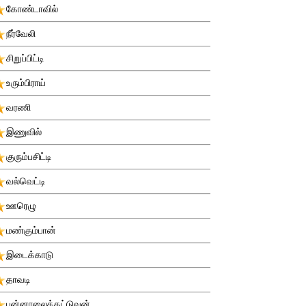
கோண்டாவில்
நீர்வேலி
சிறுப்பிட்டி
உரும்பிராய்
வரணி
இணுவில்
குரும்பசிட்டி
வல்வெட்டி
ஊரெழு
மண்கும்பான்
இடைக்காடு
தாவடி
புன்னாலைக்கட்டுவன்