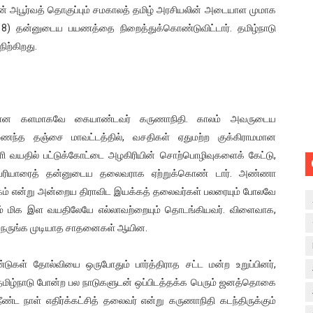
ின் அபூர்வத் தொகுப்பும் சமகாலத் தமிழ் அரசியலின் அடையாள முமாக
18) தன்னுடைய பயணத்தை நிறைத்துக்கொண்டுவிட்டார். தமிழ்நாடு
ற்கிறது.
்கான களமாகவே கையாண்டவர் கருணாநிதி. காலம் அவருடைய
ணைந்த தஞ்சை மாவட்டத்தில், வசதிகள் ஏதுமற்ற குக்கிராமமான
ள்ளி வயதில் பட்டுக்கோட்டை அழகிரியின் சொற்பொழிவுகளைக் கேட்டு,
வர், பெரியாரைத் தன்னுடைய தலைவராக ஏற்றுக்கொண் டார். அண்ணா
நாடகம் என்று அன்றைய திராவிட இயக்கத் தலைவர்கள் பலரையும் போலவே
ும் மிக இள வயதிலேயே எல்லாவற்றையும் தொடங்கியவர். விளைவாக,
 நெருங்க முடியாத சாதனைகள் ஆயின.
கள் தோல்வியை ஒருபோதும் பார்த்திராத சட்ட மன்ற உறுப்பினர்,
 தமிழ்நாடு போன்ற பல நாடுகளுடன் ஒப்பிடத்தக்க பெரும் ஜனத்தொகை
ண்ட நாள் எதிர்க்கட்சித் தலைவர் என்று கருணாநிதி கடந்திருக்கும்