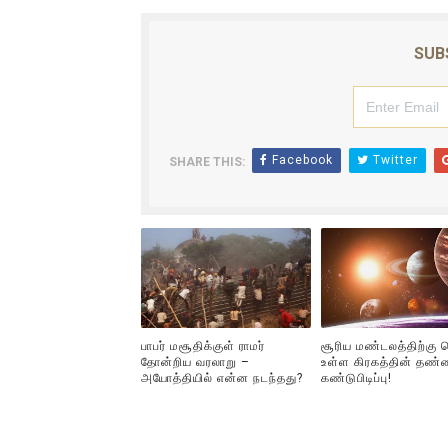
SUB
Facebook
Twitter
SHARE THIS:
பாபர் மசூதிக்குள் ராமர்
சூரிய மண்டலத்திற்கு
தோன்றிய வரலாறு –
உள்ள கிரகத்தின் தண்ண
அயோத்தியில் என்ன நடந்தது?
கண்டுபிடிப்பு!