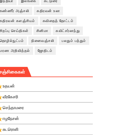
இந்தியா
இலங்கை
கட்டுரை
கண்ணீர் அஞ்சலி
கதிரவன் உலா
கதிரவன் களஞ்சியம்
கவிதைத் தோட்டம்
சிறப்பு செய்திகள்
சினிமா
சுவிட்சர்லாந்து
தொழில்நுட்பம்
நினைவஞ்சலி
பலதும் பத்தும்
மரண அறிவித்தல்
ஜோதிடம்
சஞ்சிகைகள்
உதயன்
வீரகேசரி
செந்தாமரை
ஈழநேசன்
சுடரொளி