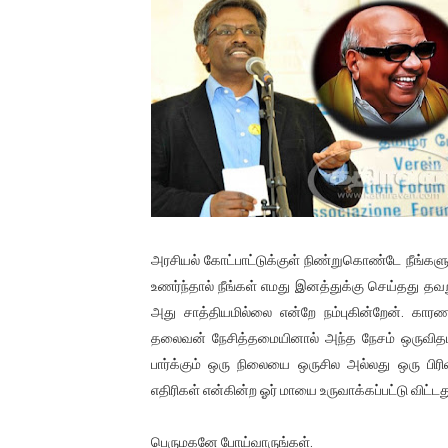
01/11/2021 Scotland ல் நடை
பாலச்சந்திரன் மற்றும் தன்னிடம
பிரிட்டனால் கடத்தப்படும் நிலை
வர்ராரு...வர்ராரு... அண்ணாத்த
கைது செய்யப்பட்ட இளைஞன் உயி
தடுப்பூசியை பெற்றுக் கொள்ளக்
அரசியல் கோட்பாட்டுக்குள் நிண்றுகொண்டே நீங்களும
உணர்ந்தால் நீங்கள் எமது இனத்துக்கு செய்தது தவறு
சிறுமியை பாலியல் வன்கொடும
அது சாத்தியமில்லை என்றே நம்புகின்றேன். கார
தலைவன் நேசித்தமையினால் அந்த நேசம் ஒருவிதமா
பிரபல நடிகை தூக்கிட்டு தற்க
பார்க்கும் ஒரு நிலையை ஒருசில அல்லது ஒரு பிரி
வடிவேலுவுக்கு நீதிமன்றம் விதித
எதிரிகள் என்கின்ற ஓர் மாயை உருவாக்கப்பட்டு விட்ட
தியாகதீபம் லெப்.கேணல் திலீபன
பெருமகனே போய்வாருங்கள்.