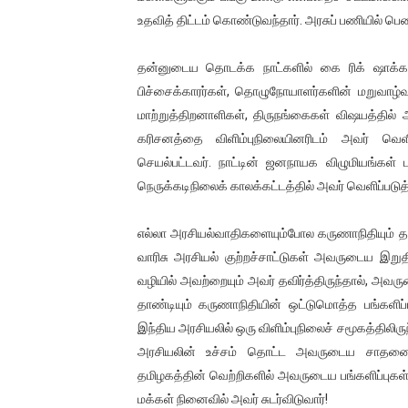
உதவித் திட்டம் கொண்டுவந்தார். அரசுப் பணியில் 
தன்னுடைய தொடக்க நாட்களில் கை ரிக் ஷாக்கள
பிச்சைக்காரர்கள், தொழுநோயாளர்களின் மறுவாழ்வு
மாற்றுத்திறனாளிகள், திருநங்கைகள் விஷயத்தில்
கரிசனத்தை விளிம்புநிலையினரிடம் அவர் வெளி
செயல்பட்டவர். நாட்டின் ஜனநாயக விழுமியங்கள்
நெருக்கடிநிலைக் காலக்கட்டத்தில் அவர் வெளிப்படுத்தி
எல்லா அரசியல்வாதிகளையும்போல கருணாநிதியும் த
வாரிசு அரசியல் குற்றச்சாட்டுகள் அவருடைய இற
வழியில் அவற்றையும் அவர் தவிர்த்திருந்தால், அவரு
தாண்டியும் கருணாநிதியின் ஒட்டுமொத்த பங்களிப்ப
இந்திய அரசியலில் ஒரு விளிம்புநிலைச் சமூகத்திலிர
அரசியலின் உச்சம் தொட்ட அவருடைய சாதனைகள
தமிழகத்தின் வெற்றிகளில் அவருடைய பங்களிப்புகள்
மக்கள் நினைவில் அவர் சுடர்விடுவார்!