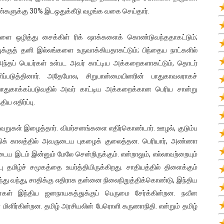
பெண்களுக்கு 30% இடஒதுக்கீடு வழங்க வகை செய்தார்.
ை ஒழித்து சைக்கிள் ரிக் ஷாக்களைக் கொண்டுவந்ததாகட்டும்;
க்குத் தனி இல்லங்களை உருவாக்கியதாகட்டும்; பிந்தைய நாட்களில்
 அந்தப் பெயர்கள் உள்பட அவர் காட்டிய அக்கறைகளாகட்டும், தொடர்
ப்படுத்தினார். அதேபோல, சிறுபான்மையினரின் பாதுகாவலராகச்
 பாதுகாக்கப்படுவதில் அவர் காட்டிய அக்கறைக்கான பெரிய சான்று
ய எதிர்ப்பு.
வறுகள் இழைத்தார். விமர்சனங்களை எதிர்கொண்டார். ஊழல், குடும்ப
ுதிக் காலத்தில் அவருடைய புகழைக் குலைத்தன. பெரியார், அண்ணா
டைய இடம் இன்னும் மேலே சென்றிருக்கும். என்றாலும், எல்லாவற்றையும்
ு தமிழ்ச் சமூகத்தை உயர்த்தியிருக்கிறது. சாதியத்தில் திளைக்கும்
ுந்து வந்து, சாதிக்கு எதிராக தன்னை நிலைநிறுத்திக்கொண்டு, இந்திய
் இந்திய ஜனநாயகத்துக்குப் பெருமை சேர்க்கின்றன. நவீன
 மிளிர்கின்றன. தமிழ் அரசியலின் பேரொளி கருணாநிதி. என்றும் தமிழ்