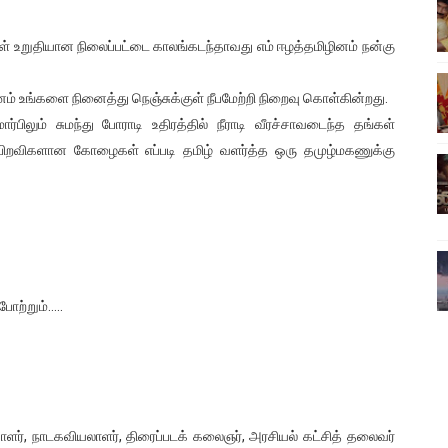
ிலும் தமிழின அழிப்பிற்கு நீதி கேட்டு நடைபெற்ற கவனயீர்ப்புப் போராட்
ள் உறுதியான நிலைப்பட்டை காலங்கடந்தாவது எம் ஈழத்தமிழினம் நன்கு
்பு (படங்கள், விடியோ)
ம் உங்களை நினைத்து நெஞ்சுக்குள் நீபமேற்றி நிறைவு கொள்கின்றது.
ொதுச் சபை கூட்டத்தில் இன்று உரை
ிலும் சுமந்து போராடி உதிரத்தில் நீராடி வீரச்சாவடைந்த தங்கள்
ிறவிகளான கோழைகள் எப்படி தமிழ் வளர்த்த ஒரு தமுழ்மகணுக்கு
வீடியோ)
்திலே அதிக காலெக்ஷன் செய்த திரைப்படம் ! எங்கு தெரியுமா?
போற்றும்…..
்சாளர், நாடகவியலாளர், திரைப்படக் கலைஞர், அரசியல் கட்சித் தலைவர்