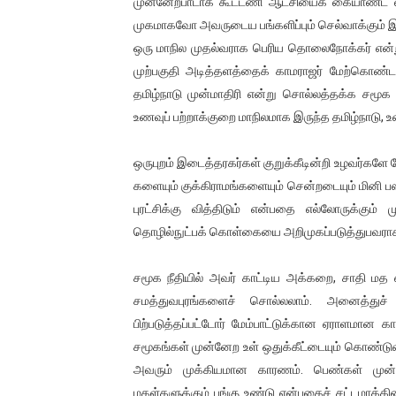
முன்னேற்பாடாக கூட்டணி ஆட்சியைக் கையாண்ட வர
முகமாகவோ அவருடைய பங்களிப்பும் செல்வாக்கும் இ
ஒரு மாநில முதல்வராக பெரிய தொலைநோக்கர் என்று
முற்பகுதி அடித்தளத்தைக் காமராஜர் மேற்கொண்டா
தமிழ்நாடு முன்மாதிரி என்று சொல்லத்தக்க சமூக
உணவுப் பற்றாக்குறை மாநிலமாக இருந்த தமிழ்நாடு, உ
ஒருபுறம் இடைத்தரகர்கள் குறுக்கீடின்றி உழவர்கள
களையும் குக்கிராமங்களையும் சென்றடையும் மினி பஸ்
புரட்சிக்கு வித்திடும் என்பதை எல்லோருக்கும
தொழில்நுட்பக் கொள்கையை அறிமுகப்படுத்துபவராகவு
சமூக நீதியில் அவர் காட்டிய அக்கறை, சாதி மத
சமத்துவபுரங்களைச் சொல்லலாம். அனைத்துச் சா
பிற்படுத்தப்பட்டோர் மேம்பாட்டுக்கான ஏராளமான
சமூகங்கள் முன்னேற உள் ஒதுக்கீட்டையும் கொண்டுவ
அவரும் முக்கியமான காரணம். பெண்கள் முன்னேற
மகள்களுக்கும் பங்கு உண்டு என்பதைச் சட்டமாக்கினா