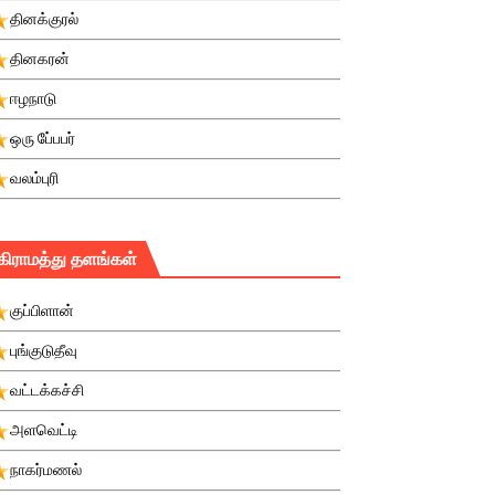
தினக்குரல்
தினகரன்
ஈழநாடு
ஒரு பே்பபர்
வலம்புரி
கிராமத்து தளங்கள்
குப்பிளான்
புங்குடுதீவு
வட்டக்கச்சி
அளவெட்டி
நாகர்மணல்