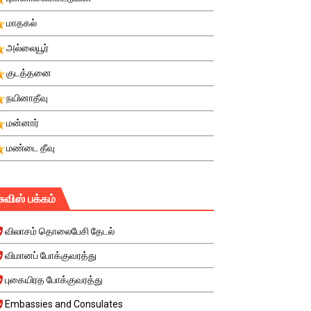
மாதகல்
அல்லையூர்
குடத்தனை
நயினாதீவு
மன்னார்
மண்டை தீவு
சுவிஸ் பக்கம்
விலாசம் தொலைபேசி தேடல்
விமானப் போக்குவரத்து
புகையிரத போக்குவரத்து
Embassies and Consulates