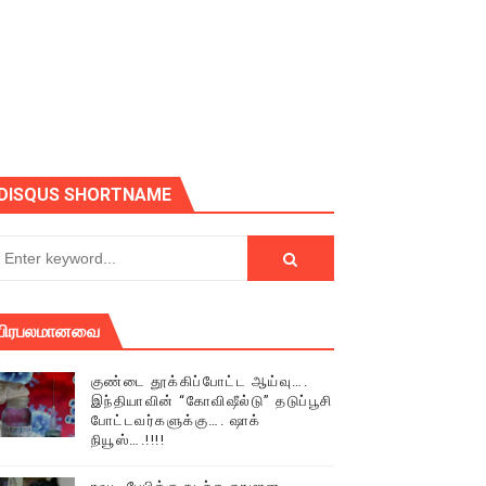
ோடு அழைக்கின்றோம்.
DISQUS SHORTNAME
பிரபலமானவை
குண்டை தூக்கிப்போட்ட ஆய்வு….
இந்தியாவின் “கோவிஷீல்டு” தடுப்பூசி
போட்டவர்களுக்கு…. ஷாக்
நியூஸ்….!!!!
் (செய்தியும்,படங்களும்..)