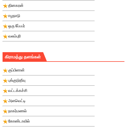
தினகரன்
ஈழநாடு
ஒரு பே்பபர்
வலம்புரி
கிராமத்து தளங்கள்
குப்பிளான்
புங்குடுதீவு
வட்டக்கச்சி
அளவெட்டி
நாகர்மணல்
கோண்டாவில்