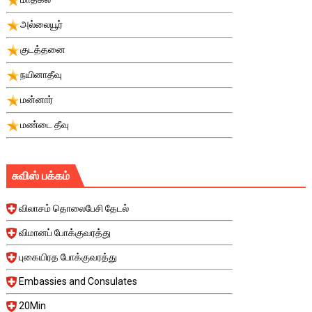
அல்லையூர்
குடத்தனை
நயினாதீவு
மன்னார்
மண்டை தீவு
சுவிஸ் பக்கம்
விலாசம் தொலைபேசி தேடல்
விமானப் போக்குவரத்து
புகையிரத போக்குவரத்து
Embassies and Consulates
20Min