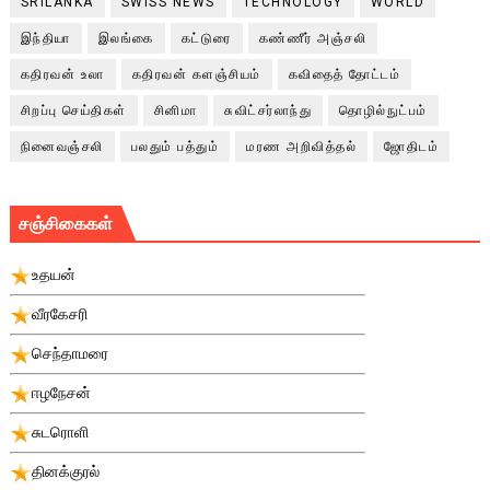
SRILANKA
SWISS NEWS
TECHNOLOGY
WORLD
இந்தியா
இலங்கை
கட்டுரை
கண்ணீர் அஞ்சலி
கதிரவன் உலா
கதிரவன் களஞ்சியம்
கவிதைத் தோட்டம்
சிறப்பு செய்திகள்
சினிமா
சுவிட்சர்லாந்து
தொழில்நுட்பம்
நினைவஞ்சலி
பலதும் பத்தும்
மரண அறிவித்தல்
ஜோதிடம்
சஞ்சிகைகள்
உதயன்
வீரகேசரி
செந்தாமரை
ஈழநேசன்
சுடரொளி
தினக்குரல்