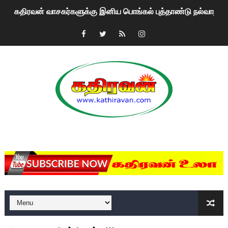
மகிந்த ராஜபக்சே பதவி விலக திட்டம்?
ரவுடி பேபிக்கு நடந்த தரமான சம்பவம்.. ஆபாச வீடியோக்களால் வ
காணாமல் போகும் பிள்ளையார்கள்!
குண்டை தூக்கிப்போட்ட ஆய்வு…. இந்தியாவின் “கோவிஷீல்டு” தடுப
யாழில் தமிழின தலைவர் பிரபாகரனின் பிறந்தநாளை கொண்டாடிய
ஏர்போர்ட்டில் உதைத்த நபர் யார், என்ன நடந்தது?: உண்மையை ச
MKRdezign
சீனா இலங்கையிடம் 8 மில்லியன் அமெரிக்க டொலர் நட்டஈடு கோர
01/11/2021 Scotland ல் நடைபெறும் கண்டனப் போராட்டத்திற
பாலச்சந்திரன் மற்றும் தன்னிடம் படித்த மாணவர்கள் தொடர்பில் ந
பிரிட்டனால் கடத்தப்படும் நிலையில் இலங்கைத் தமிழ் குடும்பம்!!