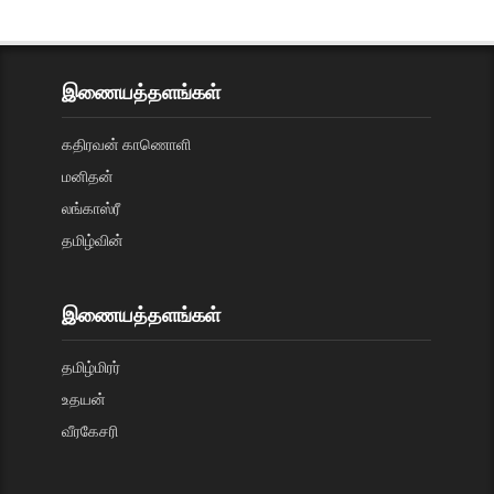
இணையத்தளங்கள்
கதிரவன் காணொளி
மனிதன்
லங்காஸ்ரீ
தமிழ்வின்
இணையத்தளங்கள்
தமிழ்மிரர்
உதயன்
வீரகேசரி