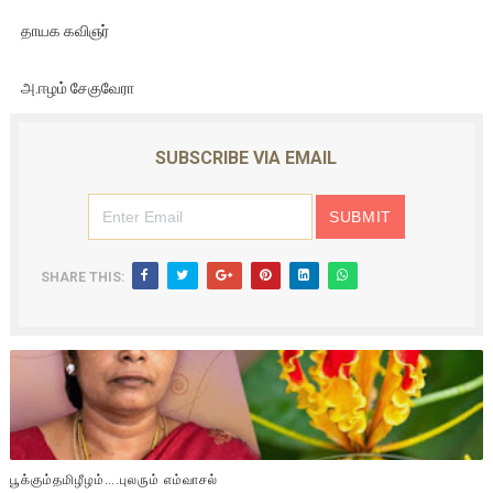
தாயக கவிஞர்
அ.ஈழம் சேகுவேரா
SUBSCRIBE VIA EMAIL
SHARE THIS:
பூக்கும்தமிழீழம்….புலரும் எம்வாசல்