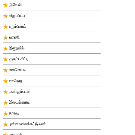
நீர்வேலி
சிறுப்பிட்டி
உரும்பிராய்
வரணி
இணுவில்
குரும்பசிட்டி
வல்வெட்டி
ஊரெழு
மண்கும்பான்
இடைக்காடு
தாவடி
புன்னாலைக்கட்டுவன்
மாதகல்