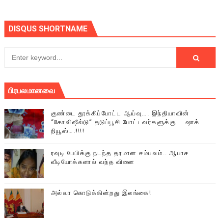
DISQUS SHORTNAME
பிரபலமானவை
குண்டை தூக்கிப்போட்ட ஆய்வு…. இந்தியாவின்
“கோவிஷீல்டு” தடுப்பூசி போட்டவர்களுக்கு…. ஷாக்
நியூஸ்….!!!!
ரவுடி பேபிக்கு நடந்த தரமான சம்பவம்.. ஆபாச
வீடியோக்களால் வந்த வினை
அல்வா கொடுக்கின்றது இலங்கை!