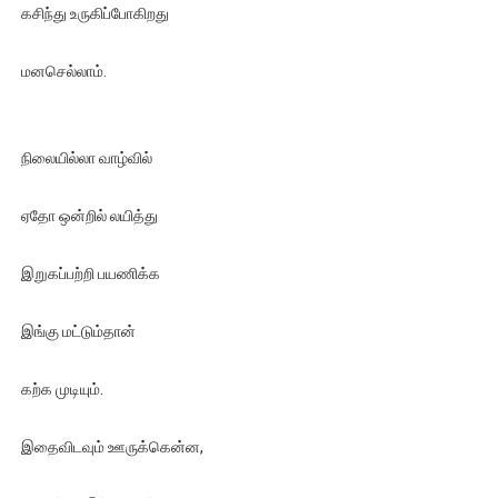
கசிந்து உருகிப்போகிறது
மனசெல்லாம்.
நிலையில்லா வாழ்வில்
ஏதோ ஒன்றில் லயித்து
இறுகப்பற்றி பயணிக்க
இங்கு மட்டும்தான்
கற்க முடியும்.
இதைவிடவும் ஊருக்கென்ன,