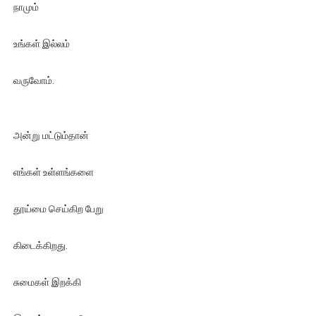
நாமும்
32 CM விநோத கன்றுக்குட்டி! (வீடியோ)
உங்கள் இல்லம்
வலிமை தான் அஜித் திரைப்பயணத்திலே அதிக காலெக்ஷன் செய்த த
வருவோம்.
அல்வா கொடுக்கின்றது இலங்கை!
2ஆம் நாள் உக்ரைன் யுத்தம்!! எங்களைத் தனிமையில் விட்டுவிட்டுன
அன்று மட்டும்தான்
கதிரவன் வாசகர்களுக்கு இனிய பொங்கல் புத்தாண்டு நல்வாழ்த்
எங்கள் உள்ளங்களை
தூய்மை செய்கிற பேறு
கிடைக்கிறது.
சுமைகள் இறக்கி