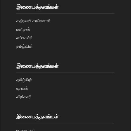
இணையத்தளங்கள்
கதிரவன் காணொளி
மனிதன்
லங்காஸ்ரீ
தமிழ்வின்
இணையத்தளங்கள்
தமிழ்மிரர்
உதயன்
வீரகேசரி
இணையத்தளங்கள்
மாலை மலர்