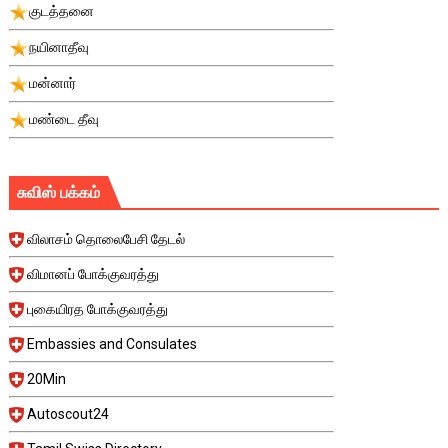
குடத்தனை
நயினாதீவு
மன்னார்
மண்டை தீவு
சுவிஸ் பக்கம்
விலாசம் தொலைபேசி தேடல்
விமானப் போக்குவரத்து
புகையிரத போக்குவரத்து
Embassies and Consulates
20Min
Autoscout24