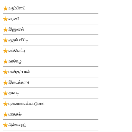
உரும்பிராய்
வரணி
இணுவில்
குரும்பசிட்டி
வல்வெட்டி
ஊரெழு
மண்கும்பான்
இடைக்காடு
தாவடி
புன்னாலைக்கட்டுவன்
மாதகல்
அல்லையூர்