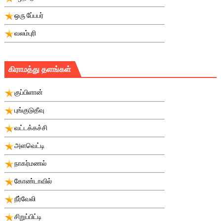
ஒரு பே்பபர்
வலம்புரி
கிராமத்து தளங்கள்
குப்பிளான்
புங்குடுதீவு
வட்டக்கச்சி
அளவெட்டி
நாகர்மணல்
கோண்டாவில்
நீர்வேலி
சிறுப்பிட்டி