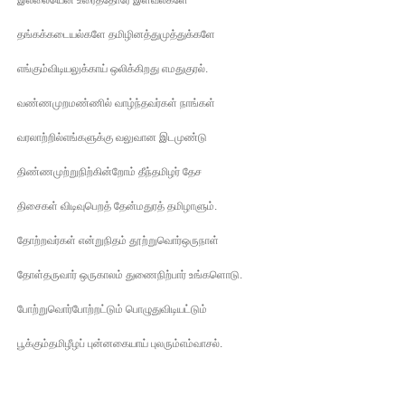
தங்கக்கடையல்களே தமிழினத்துமுத்துக்களே
எங்கும்விடியலுக்காய் ஒலிக்கிறது எமதுகுரல்.
வண்ணமுறமண்ணில் வாழ்ந்தவர்கள் நாங்கள்
வரலாற்றில்எங்களுக்கு வலுவான இடமுண்டு
திண்ணமுற்றுநிற்கின்றோம் தீந்தமிழர் தேச
திசைகள் விடிவுபெறத் தேன்மதுரத் தமிழாளும்.
தோற்றவர்கள் என்றுநிதம் தூற்றுவொர்ஒருநாள்
தோள்தருவார் ஒருகாலம் துணைநிற்பார் உங்களொடு.
போற்றுவொர்போற்றட்டும் பொழுதுவிடியட்டும்
பூக்கும்தமிழீழப் புன்னகையாய் புலரும்எம்வாசல்.