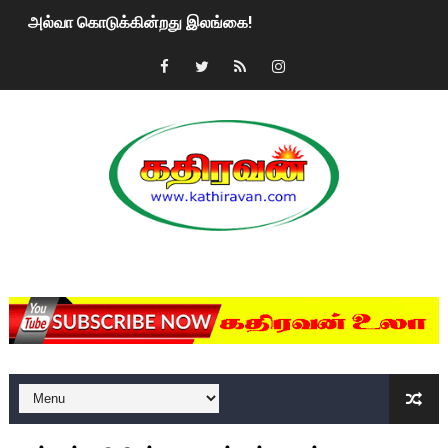
அல்வா கொடுக்கின்றது இலங்கை!
2ஆம் நாள் உக்ரைன் யுத்தம்!! எங்களைத் தனிமையில் விட்டுவிட்டுன
கதிரவன் வாசகர்களுக்கு இனிய பொங்கல் புத்தாண்டு நல்வாழ்த்
மகிந்த ராஜபக்சே பதவி விலக திட்டம்?
ரவுடி பேபிக்கு நடந்த தரமான சம்பவம்.. ஆபாச வீடியோக்களால் வ
காணாமல் போகும் பிள்ளையார்கள்!
MKRdezign
குண்டை தூக்கிப்போட்ட ஆய்வு…. இந்தியாவின் “கோவிஷீல்டு” தடுப
யாழில் தமிழின தலைவர் பிரபாகரனின் பிறந்தநாளை கொண்டாடிய
ஏர்போர்ட்டில் உதைத்த நபர் யார், என்ன நடந்தது?: உண்மையை ச
சீனா இலங்கையிடம் 8 மில்லியன் அமெரிக்க டொலர் நட்டஈடு கோர