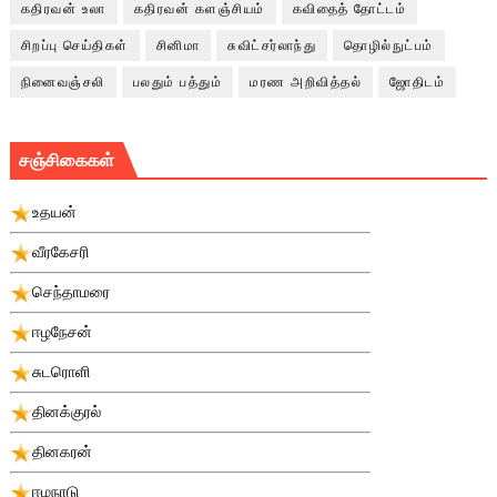
கதிரவன் உலா
கதிரவன் களஞ்சியம்
கவிதைத் தோட்டம்
சிறப்பு செய்திகள்
சினிமா
சுவிட்சர்லாந்து
தொழில்நுட்பம்
நினைவஞ்சலி
பலதும் பத்தும்
மரண அறிவித்தல்
ஜோதிடம்
சஞ்சிகைகள்
உதயன்
வீரகேசரி
செந்தாமரை
ஈழநேசன்
சுடரொளி
தினக்குரல்
தினகரன்
ஈழநாடு