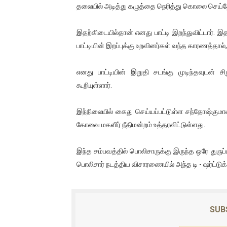
தலையில் அடித்து கழுத்தை நெரித்து கொலை செய்த
ஐ.நா முன்றலில் சீரற்ற காலநிலைய
இதற்கிடையில்தான் எனது பாட்டி இறந்துவிட்டார். இ
இளையராஜா – கமல் அவசர சந்திப
பாட்டியின் இறப்புக்கு உறவினர்கள் வந்த காரணத்தால
ஜனாதிபதி ஐக்கிய நாடுகளின் ப
எனது பாட்டியின் இறுதி சடங்கு முடிந்தவுடன் ச
32 CM விநோத கன்றுக்குட்டி! (
கூறியுள்ளார்.
வலிமை தான் அஜித் திரைப்பயணத
இந்நிலையில் கைது செய்யப்பட்டுள்ள சந்தோஷ்குமா
கோவை மகளிர் நீதிமன்றம் உத்தரவிட்டுள்ளது.
இந்த சம்பவத்தில் பொலிசாருக்கு இருந்த ஒரே துருப்ப
பொலிசார் நடத்திய விசாரணையில் அந்த டி - ஷர்ட்டுக
SUB