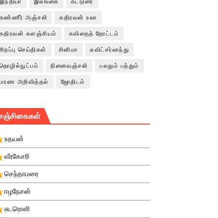
இந்தியா
இலங்கை
கட்டுரை
கண்ணீர் அஞ்சலி
கதிரவன் உலா
கதிரவன் களஞ்சியம்
கவிதைத் தோட்டம்
சிறப்பு செய்திகள்
சினிமா
சுவிட்சர்லாந்து
தொழில்நுட்பம்
நினைவஞ்சலி
பலதும் பத்தும்
மரண அறிவித்தல்
ஜோதிடம்
சஞ்சிகைகள்
உதயன்
வீரகேசரி
செந்தாமரை
ஈழநேசன்
சுடரொளி