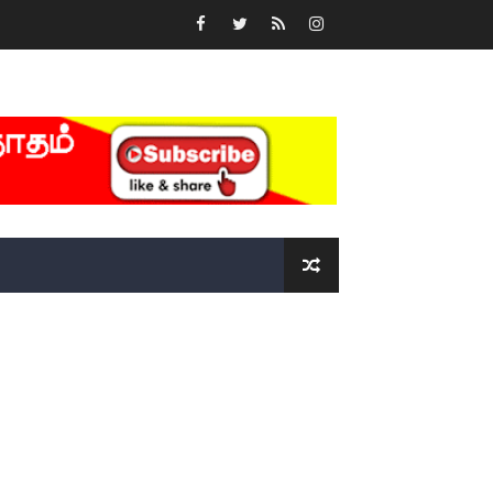
்….!!!!