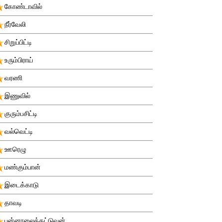
கோண்டாவில்
நீர்வேலி
சிறுப்பிட்டி
உரும்பிராய்
வரணி
இணுவில்
குரும்பசிட்டி
வல்வெட்டி
ஊரெழு
மண்கும்பான்
இடைக்காடு
தாவடி
புன்னாலைக்கட்டுவன்