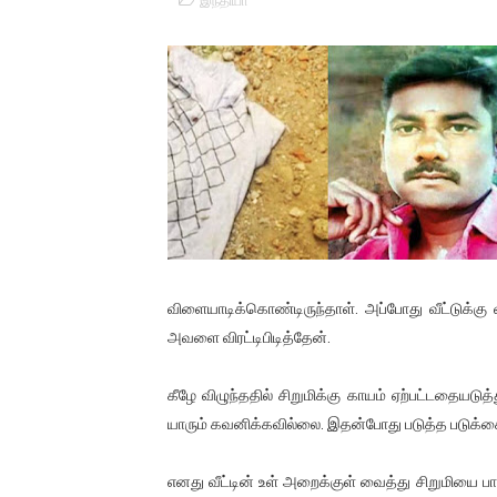
இந்தியா
01/11/2021 Scotland ல் நடை
பாலச்சந்திரன் மற்றும் தன்னிடம
பிரிட்டனால் கடத்தப்படும் நிலை
வர்ராரு...வர்ராரு... அண்ணாத்த
கைது செய்யப்பட்ட இளைஞன் உயி
தடுப்பூசியை பெற்றுக் கொள்ளக்
விளையாடிக்கொண்டிருந்தாள். அப்போது வீட்டுக்கு
சிறுமியை பாலியல் வன்கொடும
அவளை விரட்டிபிடித்தேன்.
பிரபல நடிகை தூக்கிட்டு தற்க
கீழே விழுந்ததில் சிறுமிக்கு காயம் ஏற்பட்டதையடு
யாரும் கவனிக்கவில்லை. இதன்போது படுத்த படுக்கையி
வடிவேலுவுக்கு நீதிமன்றம் விதித
தியாகதீபம் லெப்.கேணல் திலீபன
எனது வீட்டின் உள் அறைக்குள் வைத்து சிறுமியை 