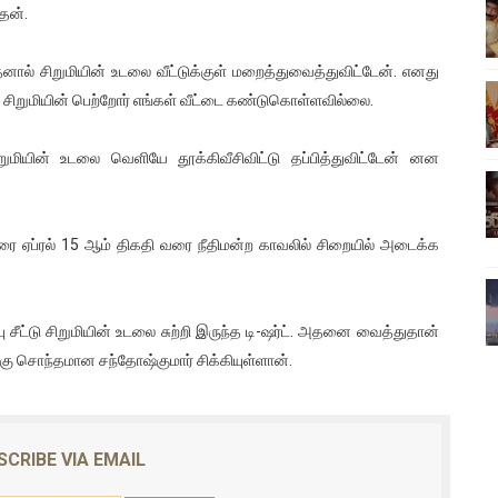
ேன்.
ிலும் தமிழின அழிப்பிற்கு நீதி கேட்டு நடைபெற்ற கவனயீர்ப்புப் போராட்
தனால் சிறுமியின் உடலை வீட்டுக்குள் மறைத்துவைத்துவிட்டேன். எனது
்பு (படங்கள், விடியோ)
், சிறுமியின் பெற்றோர் எங்கள் வீட்டை கண்டுகொள்ளவில்லை.
ொதுச் சபை கூட்டத்தில் இன்று உரை
ிறுமியின் உடலை வெளியே தூக்கிவீசிவிட்டு தப்பித்துவிட்டேன் னன
வீடியோ)
்திலே அதிக காலெக்ஷன் செய்த திரைப்படம் ! எங்கு தெரியுமா?
ரை ஏப்ரல் 15 ஆம் திகதி வரை நீதிமன்ற காவலில் சிறையில் அடைக்க
ு சீட்டு சிறுமியின் உடலை சுற்றி இருந்த டி-ஷர்ட். அதனை வைத்துதான்
்கு சொந்தமான சந்தோஷ்குமார் சிக்கியுள்ளான்.
SCRIBE VIA EMAIL