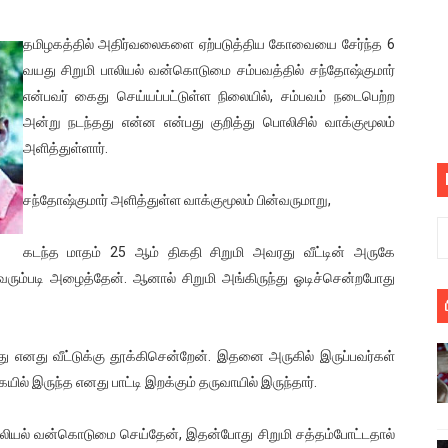
பெறும் கண்டனப் போராட்டத்திற்கு கலந்துகொள்ளுமாறு அன்புரிமைய
தமிழகத்தில் அதிர்வலைகளை ஏற்படுத்திய கோவையை சேர்ந்த 6
் படித்த மாணவர்கள் தொடர்பில் நாடாளுமன்றத்தில் பகிரங்க கேள்வி
வயது சிறுமி பாலியல் வன்கொடுமை சம்பவத்தில் சந்தோஷ்குமார்
என்பவர் கைது செய்யப்பட்டுள்ள நிலையில், சம்பவம் நடைபெற்ற
யில் இலங்கைத் தமிழ் குடும்பம்!! நடந்தது என்ன
அன்று நடந்தது என்ன என்பது குறித்து பொலிசில் வாக்குமூலம்
அளித்துள்ளார்.
 : ரஜினிக்காக இலங்கை பாடலாசிரியர் வெளியிட்ட...
சந்தோஷ்குமார் அளித்துள்ள வாக்குமூலம் பின்வருமாறு,
ரிழப்பு - கொதித்தெழுந்த பிரதேசவாசிகள்!
 கூடிய இடங்கள்...
கடந்த மாதம் 25 ஆம் திகதி சிறுமி அவரது வீட்டின் அருகே
 வரும்படி அழைத்தேன். ஆனால் சிறுமி அங்கிருந்து ஓடிச்சென்றபோது
ை செய்த முதியவருக்கு வழங்கப்பட்ட தண்டனை
ொலை!
த்து எனது வீட்டுக்கு தூக்கிசென்றேன். இதனை அருகில் இருப்பவர்கள்
ல் இருந்த எனது பாட்டி இறக்கும் தருவாயில் இருந்தார்.
்துள்ள அதிரடி உத்தரவு!
், கேணல் சங்கர் ஆகியோரின் நினைவெழுச்சி நாள் - 26.09.2021 சுவிஸ
பாலியல் வன்கொடுமை செய்தேன், இதன்போது சிறுமி சத்தம்போட்டதால்