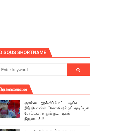
ோடு அழைக்கின்றோம்.
DISQUS SHORTNAME
பிரபலமானவை
குண்டை தூக்கிப்போட்ட ஆய்வு….
இந்தியாவின் “கோவிஷீல்டு” தடுப்பூசி
போட்டவர்களுக்கு…. ஷாக்
நியூஸ்….!!!!
் (செய்தியும்,படங்களும்..)