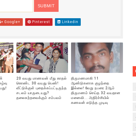
Google+
Pinterest
Linkedin
ன்
20 வயது மாணவன் மீது காதல்
திருமணமாகி 11
ழ்வு
கொண்ட 30 வயது பெண்!
ஆண்டுகளாக குழந்தை
யது!
வீட்டுக்குள் புதைக்கப்பட்டிருந்த
இல்லை! வேறு நபரை 2ஆம்
சடலம் யாருடையது?
திருமணம் செய்த 32 வயதான
தலைசுற்றவைக்கும் சம்பவம்
மனைவி... அதிர்ச்சியில்
கணவன் எடுத்த முடிவு