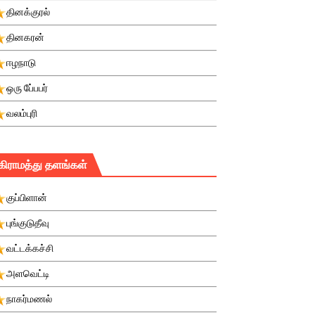
தினக்குரல்
தினகரன்
ஈழநாடு
ஒரு பே்பபர்
வலம்புரி
கிராமத்து தளங்கள்
குப்பிளான்
புங்குடுதீவு
வட்டக்கச்சி
அளவெட்டி
நாகர்மணல்