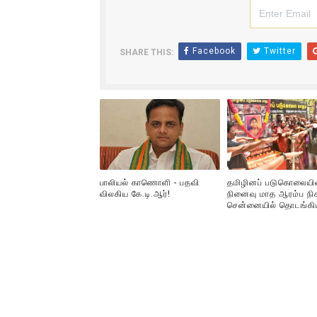
Facebook
Twitter
SHARE THIS:
பாலியல் காணொளி - பதவி
தமிழினப் படுகொலையி
விலகிய கே.டி.ஆர்!
நினைவு மாத ஆரம்ப நிக
சென்னையில் தொடங்கி