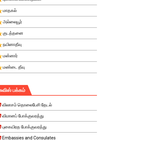
மாதகல்
அல்லையூர்
குடத்தனை
நயினாதீவு
மன்னார்
மண்டை தீவு
சுவிஸ் பக்கம்
விலாசம் தொலைபேசி தேடல்
விமானப் போக்குவரத்து
புகையிரத போக்குவரத்து
Embassies and Consulates