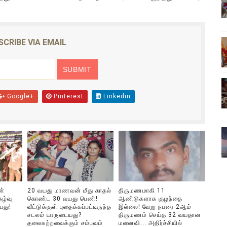
ிலும் தமிழின அழிப்பிற்கு நீதி கேட்டு நடைபெற்ற கவனயீர்ப்புப் போராட்
்பு (படங்கள், விடியோ)
SCRIBE VIA EMAIL
ொதுச் சபை கூட்டத்தில் இன்று உரை
வீடியோ)
Google+
Pinterest
Linkedin
்திலே அதிக காலெக்ஷன் செய்த திரைப்படம் ! எங்கு தெரியுமா?
ன்
20 வயது மாணவன் மீது காதல்
திருமணமாகி 11
ழ்வு
கொண்ட 30 வயது பெண்!
ஆண்டுகளாக குழந்தை
யது!
வீட்டுக்குள் புதைக்கப்பட்டிருந்த
இல்லை! வேறு நபரை 2ஆம்
சடலம் யாருடையது?
திருமணம் செய்த 32 வயதான
தலைசுற்றவைக்கும் சம்பவம்
மனைவி... அதிர்ச்சியில்