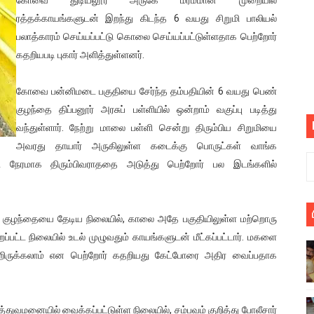
பெறும் கண்டனப் போராட்டத்திற்கு கலந்துகொள்ளுமாறு அன்புரிமைய
ரத்தக்காயங்களுடன் இறந்து கிடந்த 6 வயது சிறுமி பாலியல்
பலாத்காரம் செய்யப்பட்டு கொலை செய்யப்பட்டுள்ளதாக பெற்றோர்
் படித்த மாணவர்கள் தொடர்பில் நாடாளுமன்றத்தில் பகிரங்க கேள்வி
கதறியபடி புகார் அளித்துள்ளனர்.
யில் இலங்கைத் தமிழ் குடும்பம்!! நடந்தது என்ன
கோவை பன்னிமடை பகுதியை சேர்ந்த தம்பதியின் 6 வயது பெண்
குழந்தை திப்பனூர் அரசுப் பள்ளியில் ஒன்றாம் வகுப்பு படித்து
 : ரஜினிக்காக இலங்கை பாடலாசிரியர் வெளியிட்ட...
வந்துள்ளார். நேற்று மாலை பள்ளி சென்று திரும்பிய சிறுமியை
ரிழப்பு - கொதித்தெழுந்த பிரதேசவாசிகள்!
அவரது தாயார் அருகிலுள்ள கடைக்கு பொருட்கள் வாங்க
ண்ட நேரமாக திரும்பிவராததை அடுத்து பெற்றோர் பல இடங்களில்
 கூடிய இடங்கள்...
ை செய்த முதியவருக்கு வழங்கப்பட்ட தண்டனை
ிய குழந்தையை தேடிய நிலையில், காலை அதே பகுதியிலுள்ள மற்றொரு
சுற்றப்பட்ட நிலையில் உடல் முழுவதும் காயங்களுடன் மீட்கப்பட்டார். மகளை
ொலை!
ன்றிருக்கலாம் என பெற்றோர் கதறியது கேட்போரை அதிர வைப்பதாக
்துள்ள அதிரடி உத்தரவு!
், கேணல் சங்கர் ஆகியோரின் நினைவெழுச்சி நாள் - 26.09.2021 சுவிஸ
்துவமனையில் வைக்கப்பட்டுள்ள நிலையில், சம்பவம் குறித்து போலீசார்