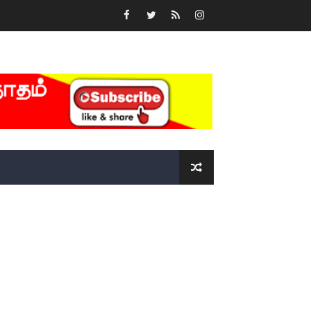
்….!!!!