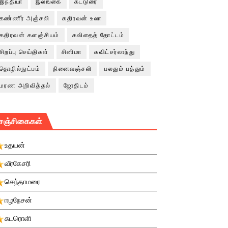
இந்தியா
இலங்கை
கட்டுரை
கண்ணீர் அஞ்சலி
கதிரவன் உலா
கதிரவன் களஞ்சியம்
கவிதைத் தோட்டம்
சிறப்பு செய்திகள்
சினிமா
சுவிட்சர்லாந்து
தொழில்நுட்பம்
நினைவஞ்சலி
பலதும் பத்தும்
மரண அறிவித்தல்
ஜோதிடம்
சஞ்சிகைகள்
உதயன்
வீரகேசரி
செந்தாமரை
ஈழநேசன்
சுடரொளி