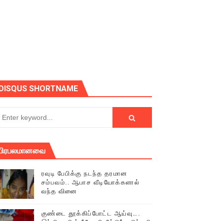
ோடு அழைக்கின்றோம்.
DISQUS SHORTNAME
பிரபலமானவை
ரவுடி பேபிக்கு நடந்த தரமான
சம்பவம்.. ஆபாச வீடியோக்களால்
வந்த வினை
் (செய்தியும்,படங்களும்..)
குண்டை தூக்கிப்போட்ட ஆய்வு….