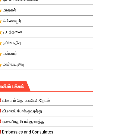
மாதகல்
அல்லையூர்
குடத்தனை
நயினாதீவு
மன்னார்
மண்டை தீவு
சுவிஸ் பக்கம்
விலாசம் தொலைபேசி தேடல்
விமானப் போக்குவரத்து
புகையிரத போக்குவரத்து
Embassies and Consulates