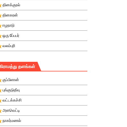
தினக்குரல்
தினகரன்
ஈழநாடு
ஒரு பே்பபர்
வலம்புரி
கிராமத்து தளங்கள்
குப்பிளான்
புங்குடுதீவு
வட்டக்கச்சி
அளவெட்டி
நாகர்மணல்