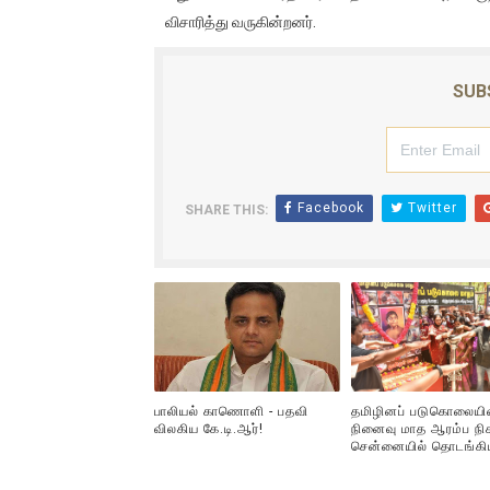
விசாரித்து வருகின்றனர்.
ஐ.நா முன்றலில் சீரற்ற காலநிலைய
இளையராஜா – கமல் அவசர சந்திப
SUB
ஜனாதிபதி ஐக்கிய நாடுகளின் ப
32 CM விநோத கன்றுக்குட்டி! (
Facebook
Twitter
SHARE THIS:
வலிமை தான் அஜித் திரைப்பயணத
பாலியல் காணொளி - பதவி
தமிழினப் படுகொலையி
விலகிய கே.டி.ஆர்!
நினைவு மாத ஆரம்ப நிக
சென்னையில் தொடங்கி