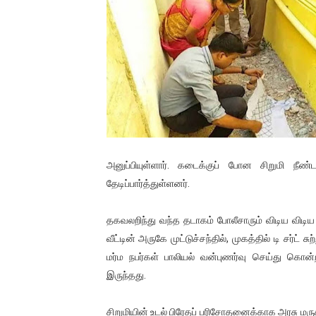
01/11/2021 Scotland ல் நடை
பாலச்சந்திரன் மற்றும் தன்னிடம
பிரிட்டனால் கடத்தப்படும் நிலை
வர்ராரு...வர்ராரு... அண்ணாத்த
கைது செய்யப்பட்ட இளைஞன் உயி
அனுப்பியுள்ளார். கடைக்குப் போன சிறுமி நீ
தடுப்பூசியை பெற்றுக் கொள்ளக்
தேடிப்பார்த்துள்ளனர்.
சிறுமியை பாலியல் வன்கொடும
தகவலறிந்து வந்த தடாகம் போலீசாரும் விடிய விட
வீட்டின் அருகே முட்டுச்சந்தில், முகத்தில் டி சர்ட் 
பிரபல நடிகை தூக்கிட்டு தற்க
மர்ம நபர்கள் பாலியல் வன்புணர்வு செய்து கொ
வடிவேலுவுக்கு நீதிமன்றம் விதித
இருந்தது.
தியாகதீபம் லெப்.கேணல் திலீபன
சிறுமியின் உடல் பிரேதப் பரிசோதனைக்காக அரசு மருத