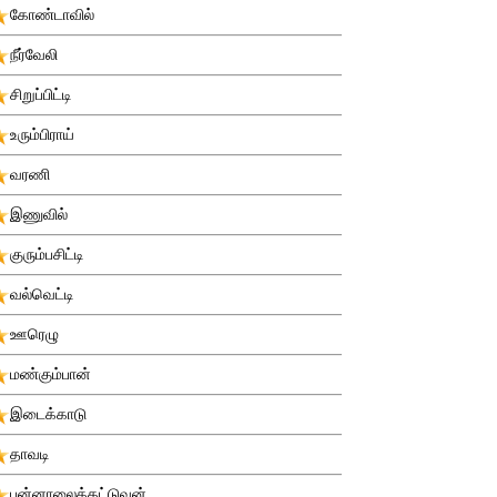
கோண்டாவில்
நீர்வேலி
சிறுப்பிட்டி
உரும்பிராய்
வரணி
இணுவில்
குரும்பசிட்டி
வல்வெட்டி
ஊரெழு
மண்கும்பான்
இடைக்காடு
தாவடி
புன்னாலைக்கட்டுவன்