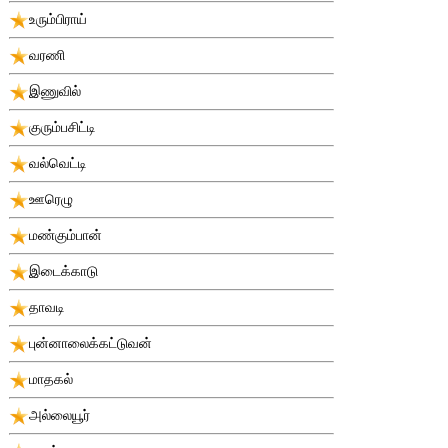
உரும்பிராய்
வரணி
இணுவில்
குரும்பசிட்டி
வல்வெட்டி
ஊரெழு
மண்கும்பான்
இடைக்காடு
தாவடி
புன்னாலைக்கட்டுவன்
மாதகல்
அல்லையூர்