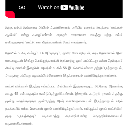
இந்த மம்மி இவ்வளவு ஆயிரம் ஆண்டுகளாய் பனியில் உறைந்த இடத்தை ‘ஊட்ஸல்
ஆல்ப்ஸ்’ என்று அழைப்பார்கள். அதைக் காரணமாக வைத்து அந்த மம்மி
மனிதனுக்கும் ‘ஊட்சி’ என விஞ்ஞானிகள் பெயர் வைத்தனர்.
தோளில் 6 அடி வில்லும் 14 அம்புகளும், தாமிர கோடாரியுடன், கரடி தோலினால் ஆன
உடைகளுடன் இறந்து போயிருந்த ஊட்சி இறப்பதற்கு முன் சாப்பிட்டது என்ன தெரியுமா?
சிவப்பு மானின் இறைச்சி. அவரின் உடலில் 56 இடங்களில் பச்சை குத்தியிருந்ததையும்,
அவருக்கு பல்வேறு எலும்புப்பிரச்சினைகள் இருந்ததையும் கண்டுபிடித்துள்ளார்கள்.
ஊட்சி பின்னால் இருந்து எய்யப்பட்ட அம்பினால் இறந்ததையும், அப்போது அவருக்கு
வயது 45 என்பதையுமே கண்டுபிடித்துவிட்டார்கள். இதைவிட கூடுதல் தகவல் அதற்கு
மூன்று மாதங்களுக்கு முன்பிருந்து அவர் மனவேதனையுடன் இருந்ததையும் விரல்
நகங்களில் உள்ள ரேகைகள் மூலம் கண்டுபிடித்துள்ளனர். கம்ப்யூட்டர் மூலம் ஊட்சியின்
முழு உருவத்தையும் வடிவமைத்து அவரைப்போன்ற மெழுகுச்சிலையையும்
உருவாக்கியுள்ளனர்.