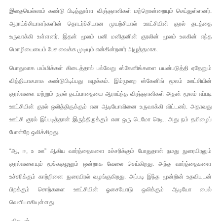
இதையெல்லாம் கண்டு பிடித்துள்ள விஞ்ஞானிகள் மற்றொன்றையும் செய்துள்ளனர்.
ஆராய்ச்சியாளர்களின் தொடர்ச்சியான முயற்சியால் ஊட்சியின் குரல் தடத்தை
உருவாக்கி உள்ளனர். இதன் மூலம் பனி மனிதனின் குரலின் மூலம் உலகின் எந்த
மொழியையைம் பேச வைக்க முடியும் என்கின்றனர் அழுத்தமாக.
பொதுவாக மம்மிக்கள் கிடைத்தால் பல்வேறு ஸ்கேனிங்களை பயன்படுத்தி ஏதேனும்
வித்தியாசமாக கண்டுபிடிப்பது வழக்கம். இம்முறை ஸ்கேனிங் மூலம் ஊட்சியின்
குரல்வளை மற்றும் குரல் தடப்பாதையை ஆராய்ந்த விஞ்ஞானிகள் அதன் மூலம் எப்படி
ஊட்சியின் குரல் ஒலித்திருக்கும் என ஆடியோவினை உருவாக்கி விட்டனர். அதாவது
ஊட்சி குரல் இப்படித்தான் இருந்திருக்கும் என ஒரு டெமோ ரெடி.. அது நம் தமிழைப்
போன்றே ஒலிக்கிறது.
“ஆ, ஈ, உ ஊ” ஆகிய வார்த்தைகளை உச்சரிக்கும் போதுதான் நமது நுரையிரலும்
குரல்வளையும் மூச்சுகுழலும் ஒன்றாக வேலை செய்கிறது. அந்த வார்த்தைகளை
உச்சரிக்கும் காற்றினை நுரையிரல் வழங்குகிறது. அப்படி இந்த மூன்றின் உதவியுடன்
பிறக்கும் சொற்களை ஊட்சியின் ஓசையோடு ஒலிக்கும் ஆடியோ பைல்
வெளியாகியுள்ளது.
-விகடன்-