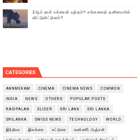
2ஆம் நாள் உக்ரைன் யுத்தம்!! எங்களைத் தனிமையில்
விட்டுவிட்டுனர்!!
CATEGORIES
ANNMEKAM
CINEMA
CINEMA NEWS
COMMON
INDIA
NEWS
OTHERS
POPULAR POSTS
RASIPALAN
SLIDER
SRI LANK
SRI LANKA
SRILANKA
SWISS NEWS
TECHNOLOGY
WORLD
இந்தியா
இலங்கை
கட்டுரை
கண்ணீர் அஞ்சலி
கதிரவன் உலா
கதிரவன் களஞ்சியம்
கவிதைத் தோட்டம்