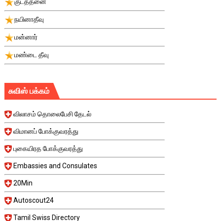
குடத்தனை
நயினாதீவு
மன்னார்
மண்டை தீவு
சுவிஸ் பக்கம்
விலாசம் தொலைபேசி தேடல்
விமானப் போக்குவரத்து
புகையிரத போக்குவரத்து
Embassies and Consulates
20Min
Autoscout24
Tamil Swiss Directory