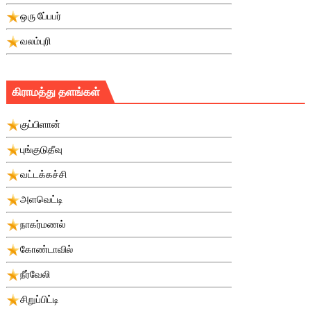
ஒரு பே்பபர்
வலம்புரி
கிராமத்து தளங்கள்
குப்பிளான்
புங்குடுதீவு
வட்டக்கச்சி
அளவெட்டி
நாகர்மணல்
கோண்டாவில்
நீர்வேலி
சிறுப்பிட்டி