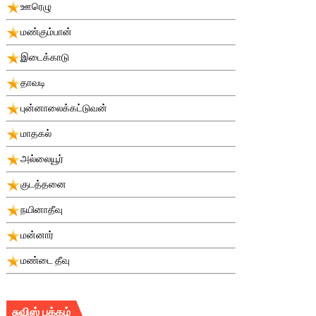
ஊரெழு
மண்கும்பான்
இடைக்காடு
தாவடி
புன்னாலைக்கட்டுவன்
மாதகல்
அல்லையூர்
குடத்தனை
நயினாதீவு
மன்னார்
மண்டை தீவு
சுவிஸ் பக்கம்