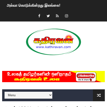
அல்வா கொடுக்கின்றது இலங்கை!
2ஆம் நாள் உக்ரைன் யுத்தம்!! எங்களைத் தனிமையில் விட்டுவிட்டுன
கதிரவன் வாசகர்களுக்கு இனிய பொங்கல் புத்தாண்டு நல்வாழ்த்
மகிந்த ராஜபக்சே பதவி விலக திட்டம்?
ரவுடி பேபிக்கு நடந்த தரமான சம்பவம்.. ஆபாச வீடியோக்களால் வ
காணாமல் போகும் பிள்ளையார்கள்!
MKRdezign
குண்டை தூக்கிப்போட்ட ஆய்வு…. இந்தியாவின் “கோவிஷீல்டு” தடுப
யாழில் தமிழின தலைவர் பிரபாகரனின் பிறந்தநாளை கொண்டாடிய
ஏர்போர்ட்டில் உதைத்த நபர் யார், என்ன நடந்தது?: உண்மையை ச
சீனா இலங்கையிடம் 8 மில்லியன் அமெரிக்க டொலர் நட்டஈடு கோர