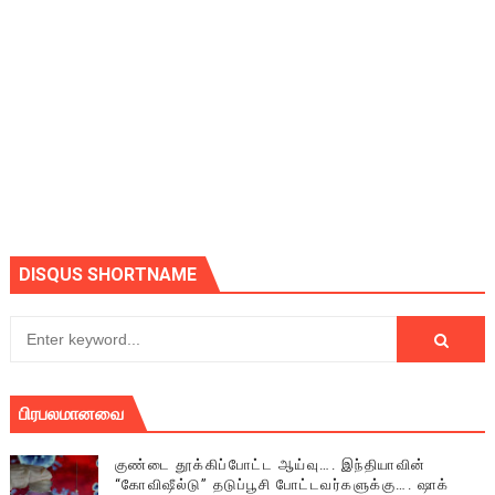
DISQUS SHORTNAME
பிரபலமானவை
குண்டை தூக்கிப்போட்ட ஆய்வு…. இந்தியாவின்
“கோவிஷீல்டு” தடுப்பூசி போட்டவர்களுக்கு…. ஷாக்