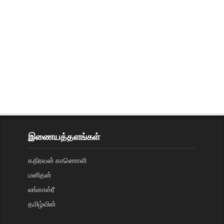
இணையத்தளங்கள்
கதிரவன் காணொளி
மனிதன்
லங்காஸ்ரீ
தமிழ்வின்