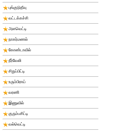
புங்குடுதீவு
வட்டக்கச்சி
அளவெட்டி
நாகர்மணல்
கோண்டாவில்
நீர்வேலி
சிறுப்பிட்டி
உரும்பிராய்
வரணி
இணுவில்
குரும்பசிட்டி
வல்வெட்டி