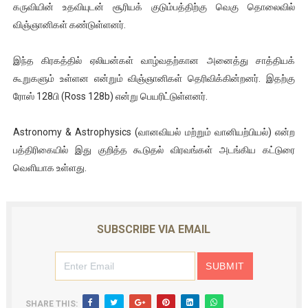
கருவியின் உதவியுடன் சூரியக் குடும்பத்திற்கு வெகு தொலைவில்
ஐ.நா முன்றலில் சீரற்ற காலநிலையிலும் தமிழின அழிப்பிற்கு நீதி க
விஞ்ஞானிகள் கண்டுள்ளனர்.
இளையராஜா – கமல் அவசர சந்திப்பு (படங்கள், விடியோ)
இந்த கிரகத்தில் ஏலியன்கள் வாழ்வதற்கான அனைத்து சாத்தியக்
கூறுகளும் உள்ளன என்றும் விஞ்ஞானிகள் தெரிவிக்கின்றனர். இதற்கு
ஜனாதிபதி ஐக்கிய நாடுகளின் பொதுச் சபை கூட்டத்தில் இன்று 
ரோஸ் 128பி (Ross 128b) என்று பெயரிட்டுள்ளனர்.
32 CM விநோத கன்றுக்குட்டி! (வீடியோ)
Astronomy & Astrophysics (வானவியல் மற்றும் வானியற்பியல்) என்ற
வலிமை தான் அஜித் திரைப்பயணத்திலே அதிக காலெக்ஷன் செய்த த
பத்திரிகையில் இது குறித்த கூடுதல் விரவங்கள் அடங்கிய கட்டுரை
வெளியாக உள்ளது.
SUBSCRIBE VIA EMAIL
SHARE THIS: