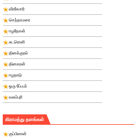
வீரகேசரி
செந்தாமரை
ஈழநேசன்
சுடரொளி
தினக்குரல்
தினகரன்
ஈழநாடு
ஒரு பே்பபர்
வலம்புரி
கிராமத்து தளங்கள்
குப்பிளான்