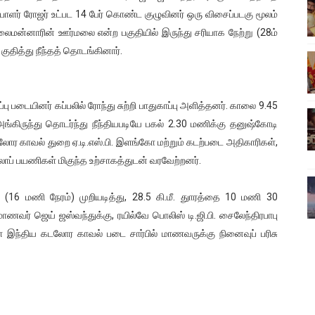
ப்பாளர் ரோஜர் உட்பட 14 பேர் கொண்ட குழுவினர் ஒரு விசைப்படகு மூலம்
ிலும் தமிழின அழிப்பிற்கு நீதி கேட்டு நடைபெற்ற கவனயீர்ப்புப் போராட்
மன்னாரின் ஊர்மலை என்ற பகுதியில் இருந்து சரியாக நேற்று (28ம்
்பு (படங்கள், விடியோ)
ுதித்து நீந்தத் தொடங்கினார்.
ொதுச் சபை கூட்டத்தில் இன்று உரை
 படையினர் கப்பலில் ரோந்து சுற்றி பாதுகாப்பு அளித்தனர். காலை 9.45
வீடியோ)
்கிருந்து தொடர்ந்து நீந்தியபடியே பகல் 2.30 மணிக்கு தனுஷ்கோடி
 காவல் துறை ஏ.டி.எஸ்.பி. இளங்கோ மற்றும் கடற்படை அதிகாரிகள்,
்திலே அதிக காலெக்ஷன் செய்த திரைப்படம் ! எங்கு தெரியுமா?
றுலாப் பயணிகள் மிகுந்த உற்சாகத்துடன் வரவேற்றனர்.
 (16 மணி நேரம்) முறியடித்து, 28.5 கி.மீ. துாரத்தை 10 மணி 30
மாணவர் ஜெய் ஜஸ்வந்துக்கு, ரயில்வே பொலிஸ் டி.ஜி.பி. சைலேந்திரபாபு
ள்ள இந்திய கடலோர காவல் படை சார்பில் மாணவருக்கு நினைவுப் பரிசு