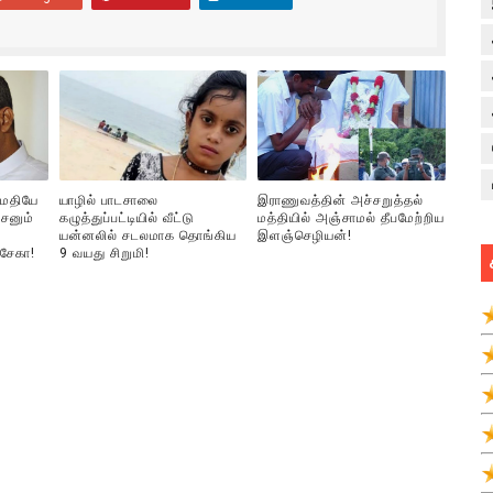
ுமதியே
யாழில் பாடசாலை
இராணுவத்தின் அச்சறுத்தல்
சனும்
கழுத்துப்பட்டியில் வீட்டு
மத்தியில் அஞ்சாமல் தீபமேற்றிய
யன்னலில் சடலமாக தொங்கிய
இளஞ்செழியன்!
்சேகா!
9 வயது சிறுமி!