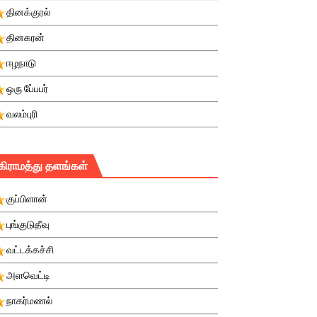
தினக்குரல்
தினகரன்
ஈழநாடு
ஒரு பே்பபர்
வலம்புரி
கிராமத்து தளங்கள்
குப்பிளான்
புங்குடுதீவு
வட்டக்கச்சி
அளவெட்டி
நாகர்மணல்