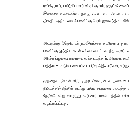
ரவிக்குமார், பயிற்சியாளர் விஜய்குமார், ஒருங்கிணை
ஐ.நா முன்றலில் சீரற்ற காலநிலைய
இலங்கை தலைமன்னாருக்கு சென்றனர். பின்னர், தலை
இளையராஜா – கமல் அவசர சந்திப
திகதி) அதிகாலை 4 மணிக்கு ஜெய் ஜஸ்வந்த் கடலில் க
ஜனாதிபதி ஐக்கிய நாடுகளின் ப
அவருக்கு, இந்திய மற்றும் இலங்கை கடலோர பாதுகாப்பு
32 CM விநோத கன்றுக்குட்டி! (
மணிக்கு இந்திய கடல் எல்லையைக் கடந்த அவர், அங
அரிச்சல்முனை கரையை வந்தடைந்தார். அவரை, கடலோர
வலிமை தான் அஜித் திரைப்பயணத
மத்திய – மாநில புலனாய்வுப் பிரிவு அதிகாரிகள், சுற்
முந்தைய நீச்சல் வீரர் குற்றாலீஸ்வரன் சாதனையை
நிமிடத்தில் நீந்திக் கடந்து புதிய சாதனை படைத்த 
நேரில்சென்று வாழ்த்து கூறினார். மண்டபத்தில் உ
வழங்கப்பட்டது.