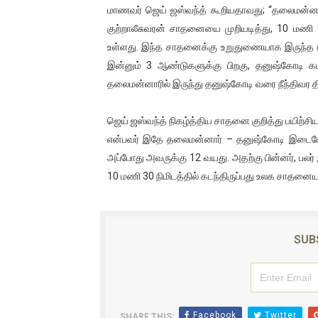
மாணவர் ஜெய் ஜஸ்வந்த் கூறியதாவது; “தலைமன்னார
குற்றாலீசுவரன் சாதனையை முறியடித்து, 10 மணி 3
உள்ளது. இந்த சாதனைக்கு உறுதுணையாக இருந்த பயிற
இன்னும் 3 ஆண்டுகளுக்கு பிறகு, தனுஷ்கோடி கடல்
தலைமன்னாரில் இருந்து தனுஷ்கோடி வரை நீந்திவர திட
ஜெய் ஜஸ்வந்த் நிகழ்த்திய சாதனை குறித்து பயிற்சிய
என்பவர் இதே தலைமன்னார் – தனுஷ்கோடி இடையேயா
அப்போது அவருக்கு 12 வயது. அதற்கு பின்னர், பலர் 
10 மணி 30 நிமிடத்தில் கடந்திருப்பது உலக சாதனையாக
SUB
Facebook
Twitter
SHARE THIS: