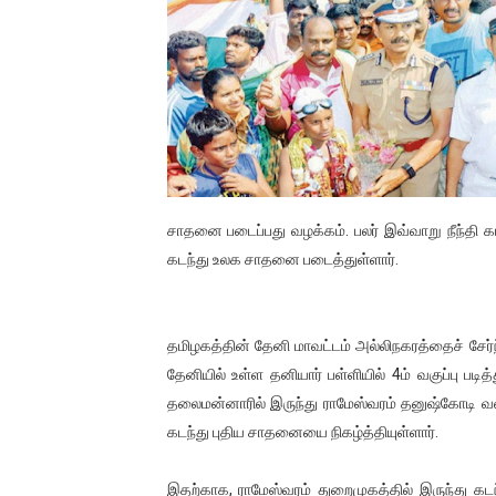
01/11/2021 Scotland ல் நடை
பாலச்சந்திரன் மற்றும் தன்னிடம
பிரிட்டனால் கடத்தப்படும் நிலை
வர்ராரு...வர்ராரு... அண்ணாத்த
கைது செய்யப்பட்ட இளைஞன் உயி
சாதனை படைப்பது வழக்கம். பலர் இவ்வாறு நீந்தி கட
கடந்து உலக சாதனை படைத்துள்ளார்.
தடுப்பூசியை பெற்றுக் கொள்ளக்
சிறுமியை பாலியல் வன்கொடும
தமிழகத்தின் தேனி மாவட்டம் அல்லிநகரத்தைச் சேர்ந
தேனியில் உள்ள தனியார் பள்ளியில் 4ம் வகுப்பு பட
பிரபல நடிகை தூக்கிட்டு தற்க
தலைமன்னாரில் இருந்து ராமேஸ்வரம் தனுஷ்கோடி வரைய
வடிவேலுவுக்கு நீதிமன்றம் விதித
கடந்து புதிய சாதனையை நிகழ்த்தியுள்ளார்.
தியாகதீபம் லெப்.கேணல் திலீபன
இதற்காக, ராமேஸ்வரம் துறைமுகத்தில் இருந்து 