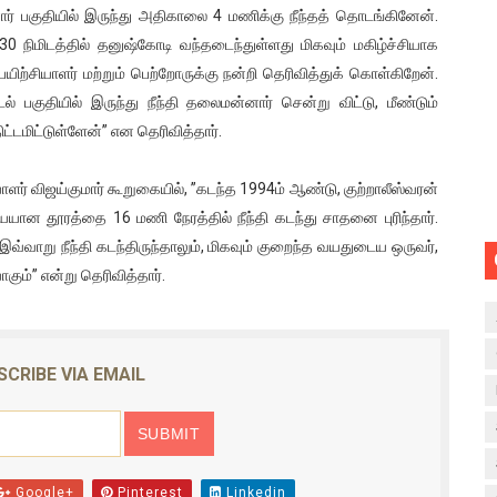
் பகுதியில் இருந்து அதிகாலை 4 மணிக்கு நீந்தத் தொடங்கினேன்.
0 நிமிடத்தில் தனுஷ்கோடி வந்தடைந்துள்ளது மிகவும் மகிழ்ச்சியாக
்சியாளர் மற்றும் பெற்றோருக்கு நன்றி தெரிவித்துக் கொள்கிறேன்.
 பகுதியில் இருந்து நீந்தி தலைமன்னார் சென்று விட்டு, மீண்டும்
்டமிட்டுள்ளேன்” என தெரிவித்தார்.
ாளர் விஜய்குமார் கூறுகையில், ”கடந்த 1994ம் ஆண்டு, குற்றாலீஸ்வரன்
ன தூரத்தை 16 மணி நேரத்தில் நீந்தி கடந்து சாதனை புரிந்தார்.
இவ்வாறு நீந்தி கடந்திருந்தாலும், மிகவும் குறைந்த வயதுடைய ஒருவர்,
ும்” என்று தெரிவித்தார்.
SCRIBE VIA EMAIL
Google+
Pinterest
Linkedin