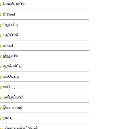
கோண்டாவில்
நீர்வேலி
சிறுப்பிட்டி
உரும்பிராய்
வரணி
இணுவில்
குரும்பசிட்டி
வல்வெட்டி
ஊரெழு
மண்கும்பான்
இடைக்காடு
தாவடி
புன்னாலைக்கட்டுவன்