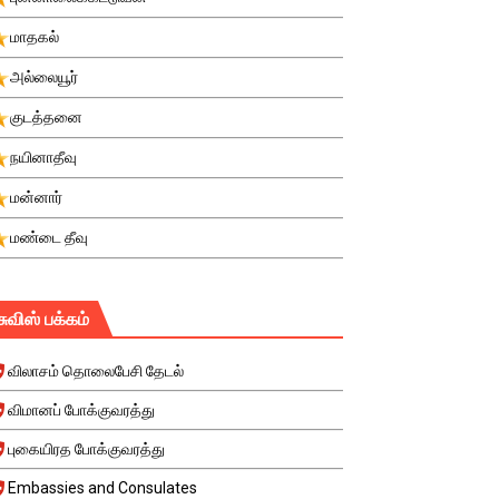
மாதகல்
அல்லையூர்
குடத்தனை
நயினாதீவு
மன்னார்
மண்டை தீவு
சுவிஸ் பக்கம்
விலாசம் தொலைபேசி தேடல்
விமானப் போக்குவரத்து
புகையிரத போக்குவரத்து
Embassies and Consulates