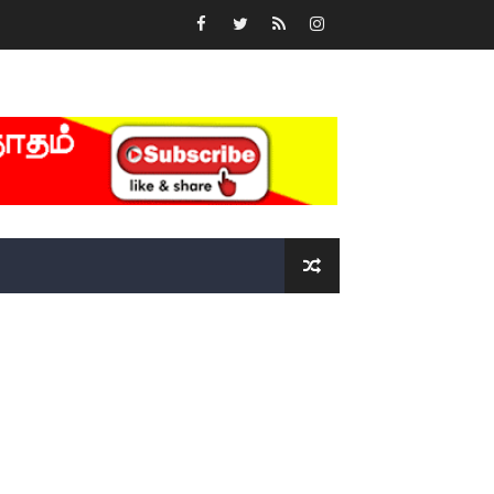
்….!!!!