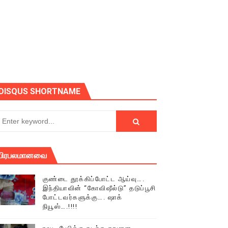
ோடு அழைக்கின்றோம்.
DISQUS SHORTNAME
பிரபலமானவை
குண்டை தூக்கிப்போட்ட ஆய்வு….
இந்தியாவின் “கோவிஷீல்டு” தடுப்பூசி
போட்டவர்களுக்கு…. ஷாக்
நியூஸ்….!!!!
் (செய்தியும்,படங்களும்..)