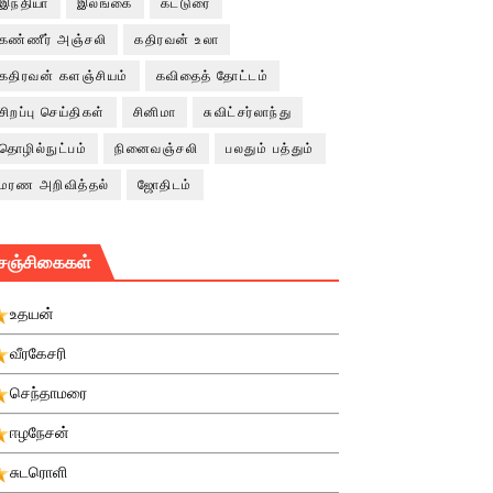
இந்தியா
இலங்கை
கட்டுரை
கண்ணீர் அஞ்சலி
கதிரவன் உலா
கதிரவன் களஞ்சியம்
கவிதைத் தோட்டம்
சிறப்பு செய்திகள்
சினிமா
சுவிட்சர்லாந்து
தொழில்நுட்பம்
நினைவஞ்சலி
பலதும் பத்தும்
மரண அறிவித்தல்
ஜோதிடம்
சஞ்சிகைகள்
உதயன்
வீரகேசரி
செந்தாமரை
ஈழநேசன்
சுடரொளி