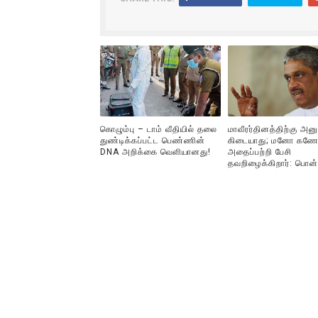
கொழும்பு – டாம் வீதியில் தலை
மாவீரர்தினத்திற்கு அன
துண்டிக்கப்பட்ட பெண்ணின்
கிடையாது; மனோ கணே
DNA அறிக்கை வௌியானது!
அதைப்பற்றி பேசி
தவறிழைக்கிறார்: பொன