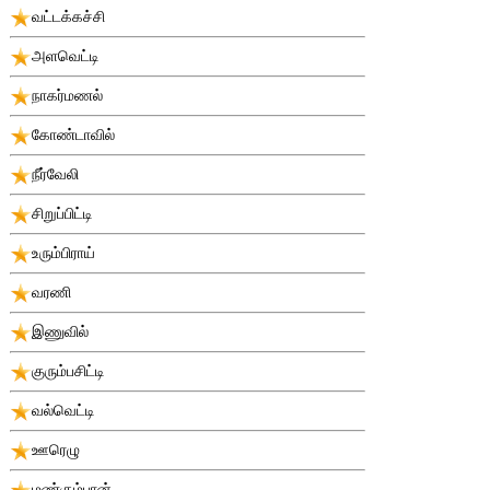
வட்டக்கச்சி
அளவெட்டி
நாகர்மணல்
கோண்டாவில்
நீர்வேலி
சிறுப்பிட்டி
உரும்பிராய்
வரணி
இணுவில்
குரும்பசிட்டி
வல்வெட்டி
ஊரெழு
மண்கும்பான்