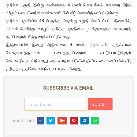
குறித்த பகுதி இன்று அதிகாலை 4 மணி தொடக்கம், சுகாதார பிரிவு
இளையராஜா – கமல் அவசர சந்திப்பு (படங்கள், விடியோ)
மற்றும் படையினரின் கண்காணிப்பின் கீழ் கொண்டுவரப்பட்டுள்ளது.
குறித்த பகுதியில் 48 பேருக்கு தொற்று உறுதி செய்யப்பட்ட நிலையில்,
ஜனாதிபதி ஐக்கிய நாடுகளின் பொதுச் சபை கூட்டத்தில் இன்று 
மக்கள் செறிந்து வாழும் குறித்த பகுதியை முடக்குவதற்கு சுகாதாரத்
32 CM விநோத கன்றுக்குட்டி! (வீடியோ)
தரப்பினரால் பரிந்துரைக்கப்பட்டுள்ளது.
இந்நிலையில் இன்று அதிகாலை 4 மணி முதல் கிராமத்துக்கான
வலிமை தான் அஜித் திரைப்பயணத்திலே அதிக காலெக்ஷன் செய்த த
போக்குவரத்துக்கள் படைத்தரப்பினரால் கட்டுப்பாட்டுக்குள்
கொண்டுவரப்பட்டுள்ளதுடன், சுகாதார பிரிவின் தீவிர கண்காணிப்பின் கீழ்
அல்வா கொடுக்கின்றது இலங்கை!
குறித்த பகுதி கொண்டுவரப்பட்டிருக்கின்றது.
SUBSCRIBE VIA EMAIL
SHARE THIS: