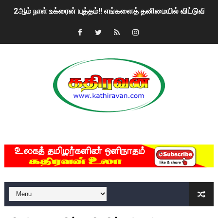
2ஆம் நாள் உக்ரைன் யுத்தம்!! எங்களைத் தனிமையில் விட்டுவிட்டுன
கதிரவன் வாசகர்களுக்கு இனிய பொங்கல் புத்தாண்டு நல்வாழ்த்
மகிந்த ராஜபக்சே பதவி விலக திட்டம்?
ரவுடி பேபிக்கு நடந்த தரமான சம்பவம்.. ஆபாச வீடியோக்களால் வ
காணாமல் போகும் பிள்ளையார்கள்!
குண்டை தூக்கிப்போட்ட ஆய்வு…. இந்தியாவின் “கோவிஷீல்டு” தடுப
MKRdezign
யாழில் தமிழின தலைவர் பிரபாகரனின் பிறந்தநாளை கொண்டாடிய
ஏர்போர்ட்டில் உதைத்த நபர் யார், என்ன நடந்தது?: உண்மையை ச
சீனா இலங்கையிடம் 8 மில்லியன் அமெரிக்க டொலர் நட்டஈடு கோர
01/11/2021 Scotland ல் நடைபெறும் கண்டனப் போராட்டத்திற