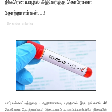
திடீரென யாழில் அதிகரித்த கொரோனா
பாலச்சந்திரன் மற்றும் தன்னிடம் படித்த மாணவர்கள் தொடர்பில் ந
தோற்றாளர்கள்....!
பிரிட்டனால் கடத்தப்படும் நிலையில் இலங்கைத் தமிழ் குடும்பம்!!
slider
,
srilanka
வர்ராரு...வர்ராரு... அண்ணாத்த : ரஜினிக்காக இலங்கை பாடலாசிர
கைது செய்யப்பட்ட இளைஞன் உயிரிழப்பு - கொதித்தெழுந்த பிரத
தடுப்பூசியை பெற்றுக் கொள்ளக் கூடிய இடங்கள்...
சிறுமியை பாலியல் வன்கொடுமை செய்த முதியவருக்கு வழங்கப
பிரபல நடிகை தூக்கிட்டு தற்கொலை!
வடிவேலுவுக்கு நீதிமன்றம் விதித்துள்ள அதிரடி உத்தரவு!
தியாகதீபம் லெப்.கேணல் திலீபன், கேணல் சங்கர் ஆகியோரின் நினை
யாழ்.வல்வெட்டித்துறை - ஆதிகோவிலடி பகுதியில் இரு நாட்களில் 48
ஐ.நா முன்றலில் சீரற்ற காலநிலையிலும் தமிழின அழிப்பிற்கு நீதி க
கொரோனா தொற்றாளர்கள் அடையாளம் காணப்பட்டனர்.இந்த நிலையில்,