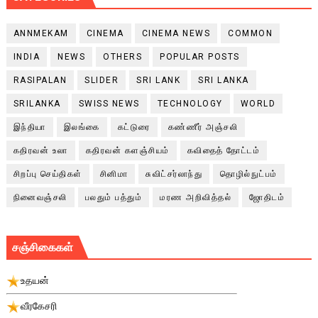
ANNMEKAM
CINEMA
CINEMA NEWS
COMMON
INDIA
NEWS
OTHERS
POPULAR POSTS
RASIPALAN
SLIDER
SRI LANK
SRI LANKA
SRILANKA
SWISS NEWS
TECHNOLOGY
WORLD
இந்தியா
இலங்கை
கட்டுரை
கண்ணீர் அஞ்சலி
கதிரவன் உலா
கதிரவன் களஞ்சியம்
கவிதைத் தோட்டம்
சிறப்பு செய்திகள்
சினிமா
சுவிட்சர்லாந்து
தொழில்நுட்பம்
நினைவஞ்சலி
பலதும் பத்தும்
மரண அறிவித்தல்
ஜோதிடம்
சஞ்சிகைகள்
உதயன்
வீரகேசரி