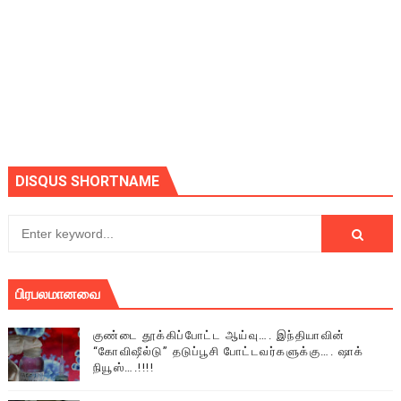
DISQUS SHORTNAME
பிரபலமானவை
குண்டை தூக்கிப்போட்ட ஆய்வு…. இந்தியாவின்
“கோவிஷீல்டு” தடுப்பூசி போட்டவர்களுக்கு…. ஷாக்
நியூஸ்….!!!!