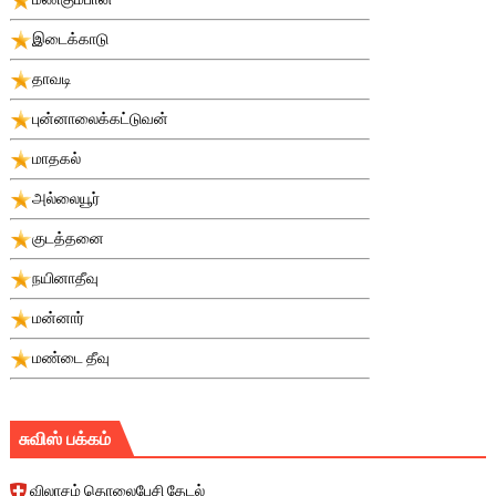
இடைக்காடு
தாவடி
புன்னாலைக்கட்டுவன்
மாதகல்
அல்லையூர்
குடத்தனை
நயினாதீவு
மன்னார்
மண்டை தீவு
சுவிஸ் பக்கம்
விலாசம் தொலைபேசி தேடல்