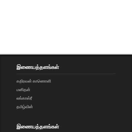
இணையத்தளங்கள்
கதிரவன் காணொளி
மனிதன்
லங்காஸ்ரீ
தமிழ்வின்
இணையத்தளங்கள்