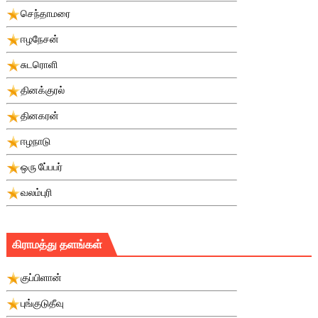
செந்தாமரை
ஈழநேசன்
சுடரொளி
தினக்குரல்
தினகரன்
ஈழநாடு
ஒரு பே்பபர்
வலம்புரி
கிராமத்து தளங்கள்
குப்பிளான்
புங்குடுதீவு