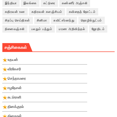
இந்தியா
இலங்கை
கட்டுரை
கண்ணீர் அஞ்சலி
கதிரவன் உலா
கதிரவன் களஞ்சியம்
கவிதைத் தோட்டம்
சிறப்பு செய்திகள்
சினிமா
சுவிட்சர்லாந்து
தொழில்நுட்பம்
நினைவஞ்சலி
பலதும் பத்தும்
மரண அறிவித்தல்
ஜோதிடம்
சஞ்சிகைகள்
உதயன்
வீரகேசரி
செந்தாமரை
ஈழநேசன்
சுடரொளி
தினக்குரல்
தினகரன்