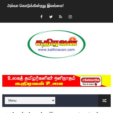
2ஆம் நாள் உக்ரைன் யுத்தம்!! எங்களைத் தனிமையில் விட்டுவிட்டுன
கதிரவன் வாசகர்களுக்கு இனிய பொங்கல் புத்தாண்டு நல்வாழ்த்
மகிந்த ராஜபக்சே பதவி விலக திட்டம்?
ரவுடி பேபிக்கு நடந்த தரமான சம்பவம்.. ஆபாச வீடியோக்களால் வ
காணாமல் போகும் பிள்ளையார்கள்!
குண்டை தூக்கிப்போட்ட ஆய்வு…. இந்தியாவின் “கோவிஷீல்டு” தடுப
MKRdezign
யாழில் தமிழின தலைவர் பிரபாகரனின் பிறந்தநாளை கொண்டாடிய
ஏர்போர்ட்டில் உதைத்த நபர் யார், என்ன நடந்தது?: உண்மையை ச
சீனா இலங்கையிடம் 8 மில்லியன் அமெரிக்க டொலர் நட்டஈடு கோர
01/11/2021 Scotland ல் நடைபெறும் கண்டனப் போராட்டத்திற