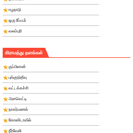
ஈழநாடு
ஒரு பே்பபர்
வலம்புரி
கிராமத்து தளங்கள்
குப்பிளான்
புங்குடுதீவு
வட்டக்கச்சி
அளவெட்டி
நாகர்மணல்
கோண்டாவில்
நீர்வேலி