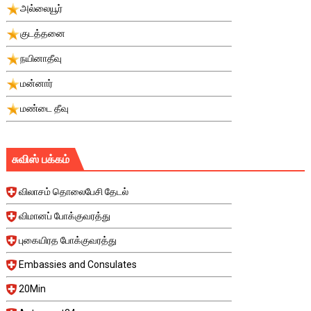
அல்லையூர்
குடத்தனை
நயினாதீவு
மன்னார்
மண்டை தீவு
சுவிஸ் பக்கம்
விலாசம் தொலைபேசி தேடல்
விமானப் போக்குவரத்து
புகையிரத போக்குவரத்து
Embassies and Consulates
20Min