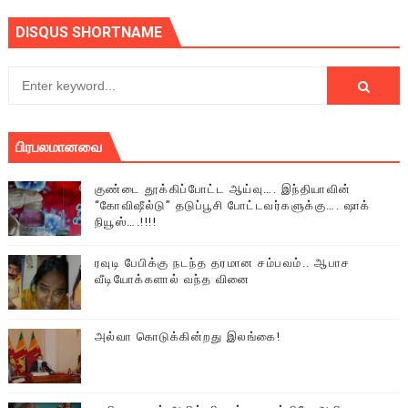
DISQUS SHORTNAME
பிரபலமானவை
குண்டை தூக்கிப்போட்ட ஆய்வு…. இந்தியாவின்
“கோவிஷீல்டு” தடுப்பூசி போட்டவர்களுக்கு…. ஷாக்
நியூஸ்….!!!!
ரவுடி பேபிக்கு நடந்த தரமான சம்பவம்.. ஆபாச
வீடியோக்களால் வந்த வினை
அல்வா கொடுக்கின்றது இலங்கை!