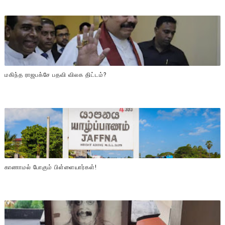
மகிந்த ராஜபக்சே பதவி விலக திட்டம்?
காணாமல் போகும் பிள்ளையார்கள்!