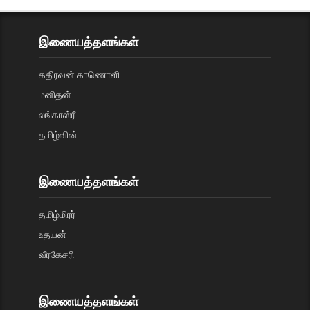
இணையத்தளங்கள்
கதிரவன் காணொளி
மனிதன்
லங்காஸ்ரீ
தமிழ்வின்
இணையத்தளங்கள்
தமிழ்மிரர்
உதயன்
வீரகேசரி
இணையத்தளங்கள்