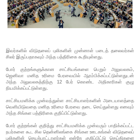
இளையராஜா – கமல் அவசர சந்திப்பு (படங்கள், விடியோ)
ஜனாதிபதி ஐக்கிய நாடுகளின் பொதுச் சபை கூட்டத்தில் இன்று 
32 CM விநோத கன்றுக்குட்டி! (வீடியோ)
இவர்களில் விடுதலைப் புலிகளின் முன்னாள் படைத் தலைவர்கள்
வலிமை தான் அஜித் திரைப்பயணத்திலே அதிக காலெக்ஷன் செய்த த
சிலர் இருப்பதாகவும் அந்த பத்திரிகை கூறியுள்ளது.
அல்வா கொடுக்கின்றது இலங்கை!
போர் குற்றங்களுக்கான சாட்சியங்களை பெறும் அலுவலகம்,
ஜெனிவா மனித உரிமை பேரவையில் ஆரம்பிக்கப்பட்டுள்ளதுடன்
அந்த அலுவலகத்திற்கு 12 பேர் கொண்ட அதிகாரிகள் குழு
நியமிக்கப்பட்டுள்ளது.
சாட்சியமளிக்க முன்வந்துள்ள சாட்சியாளர்களின் அடையாளத்தை
வெளியிடுவதை மனித உரிமை பேரவை தடை செய்துள்ளது எனவும்
அந்த சிங்கள பத்திரிகை குறிப்பிட்டுள்ளது.
போர் குற்றங்கள் குறித்து சாட்சியமளிக்க முன்வரும் பாதிக்கப்பட்ட
நபர்களை கூட சில தென்னிலங்கை சிங்கள ஊடகங்கள் விடுதலைப்
புலிகளின் செயற்பாட்டாளர்கள் என்றே குறிப்பிட்டு செய்திகளை