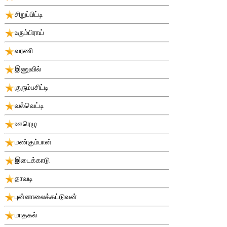
சிறுப்பிட்டி
உரும்பிராய்
வரணி
இணுவில்
குரும்பசிட்டி
வல்வெட்டி
ஊரெழு
மண்கும்பான்
இடைக்காடு
தாவடி
புன்னாலைக்கட்டுவன்
மாதகல்