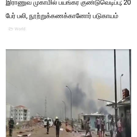
இராணுவ முகாமில் பயங்கர குண்டுவெடிப்பு; 20
பிரிட்டனால் கடத்தப்படும் நிலையில் இலங்கைத் தமிழ் குடும்பம்!!
பேர் பலி, நூற்றுக்கணக்கானோர் படுகாயம்
வர்ராரு...வர்ராரு... அண்ணாத்த : ரஜினிக்காக இலங்கை பாடலாசிர
World
கைது செய்யப்பட்ட இளைஞன் உயிரிழப்பு - கொதித்தெழுந்த பிரத
தடுப்பூசியை பெற்றுக் கொள்ளக் கூடிய இடங்கள்...
சிறுமியை பாலியல் வன்கொடுமை செய்த முதியவருக்கு வழங்கப
பிரபல நடிகை தூக்கிட்டு தற்கொலை!
வடிவேலுவுக்கு நீதிமன்றம் விதித்துள்ள அதிரடி உத்தரவு!
தியாகதீபம் லெப்.கேணல் திலீபன், கேணல் சங்கர் ஆகியோரின் நினை
ஐ.நா முன்றலில் சீரற்ற காலநிலையிலும் தமிழின அழிப்பிற்கு நீதி க
இளையராஜா – கமல் அவசர சந்திப்பு (படங்கள், விடியோ)