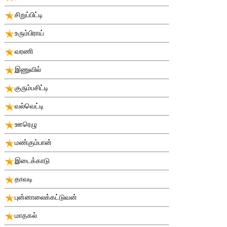
சிறுப்பிட்டி
உரும்பிராய்
வரணி
இணுவில்
குரும்பசிட்டி
வல்வெட்டி
ஊரெழு
மண்கும்பான்
இடைக்காடு
தாவடி
புன்னாலைக்கட்டுவன்
மாதகல்