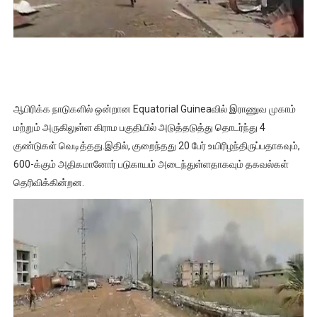
ஜனாதிபதி ஐக்கிய நாடுகளின் பொதுச் சபை கூட்டத்தில் இன்று 
32 CM விநோத கன்றுக்குட்டி! (வீடியோ)
வலிமை தான் அஜித் திரைப்பயணத்திலே அதிக காலெக்ஷன் செய்த த
ஆபிரிக்க நாடுகளில் ஒன்றான Equatorial Guineaவில் இராணுவ முகாம்
அல்வா கொடுக்கின்றது இலங்கை!
மற்றும் அருகிலுள்ள கிராம பகுதியில் அடுத்தடுத்து தொடர்ந்து 4
2ஆம் நாள் உக்ரைன் யுத்தம்!! எங்களைத் தனிமையில் விட்டுவிட்டுன
குண்டுகள் வெடித்தது.
இதில், குறைந்தது 20 பேர் உயிரிழந்திருப்பதாகவும்,
600-க்கும் அதிகமானோர் படுகாயம் அடைந்துள்ளதாகவும் தகவல்கள்
தெரிவிக்கின்றன.