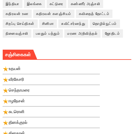
இந்தியா
இலங்கை
கட்டுரை
கண்ணீர் அஞ்சலி
கதிரவன் உலா
கதிரவன் களஞ்சியம்
கவிதைத் தோட்டம்
சிறப்பு செய்திகள்
சினிமா
சுவிட்சர்லாந்து
தொழில்நுட்பம்
நினைவஞ்சலி
பலதும் பத்தும்
மரண அறிவித்தல்
ஜோதிடம்
சஞ்சிகைகள்
உதயன்
வீரகேசரி
செந்தாமரை
ஈழநேசன்
சுடரொளி
தினக்குரல்
தினகரன்