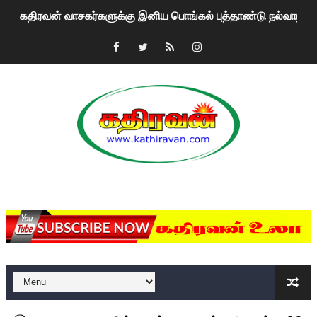
கதிரவன் வாசகர்களுக்கு இனிய பொங்கல் புத்தாண்டு நல்வாழ்த்
மகிந்த ராஜபக்சே பதவி விலக திட்டம்?
ரவுடி பேபிக்கு நடந்த தரமான சம்பவம்.. ஆபாச வீடியோக்களால் வ
காணாமல் போகும் பிள்ளையார்கள்!
குண்டை தூக்கிப்போட்ட ஆய்வு…. இந்தியாவின் “கோவிஷீல்டு” தடுப
யாழில் தமிழின தலைவர் பிரபாகரனின் பிறந்தநாளை கொண்டாடிய
MKRdezign
ஏர்போர்ட்டில் உதைத்த நபர் யார், என்ன நடந்தது?: உண்மையை ச
சீனா இலங்கையிடம் 8 மில்லியன் அமெரிக்க டொலர் நட்டஈடு கோர
01/11/2021 Scotland ல் நடைபெறும் கண்டனப் போராட்டத்திற
பாலச்சந்திரன் மற்றும் தன்னிடம் படித்த மாணவர்கள் தொடர்பில் ந