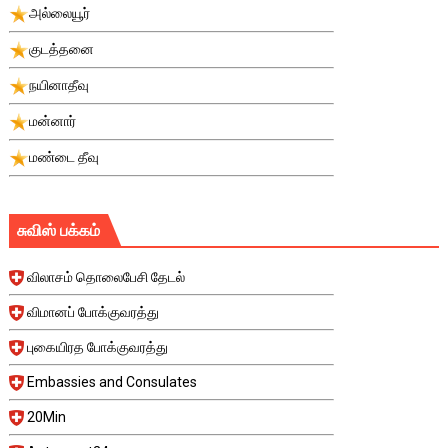
அல்லையூர்
குடத்தனை
நயினாதீவு
மன்னார்
மண்டை தீவு
சுவிஸ் பக்கம்
விலாசம் தொலைபேசி தேடல்
விமானப் போக்குவரத்து
புகையிரத போக்குவரத்து
Embassies and Consulates
20Min