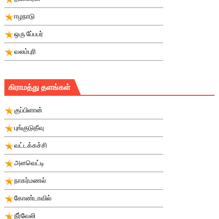
ஈழநாடு
ஒரு பே்பபர்
வலம்புரி
கிராமத்து தளங்கள்
குப்பிளான்
புங்குடுதீவு
வட்டக்கச்சி
அளவெட்டி
நாகர்மணல்
கோண்டாவில்
நீர்வேலி