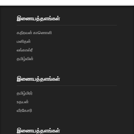
இணையத்தளங்கள்
கதிரவன் காணொளி
மனிதன்
லங்காஸ்ரீ
தமிழ்வின்
இணையத்தளங்கள்
தமிழ்மிரர்
உதயன்
வீரகேசரி
இணையத்தளங்கள்