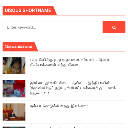
DISQUS SHORTNAME
பிரபலமானவை
ரவுடி பேபிக்கு நடந்த தரமான சம்பவம்.. ஆபாச
வீடியோக்களால் வந்த வினை
குண்டை தூக்கிப்போட்ட ஆய்வு…. இந்தியாவின்
“கோவிஷீல்டு” தடுப்பூசி போட்டவர்களுக்கு…. ஷாக்
நியூஸ்….!!!!
அல்வா கொடுக்கின்றது இலங்கை!