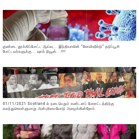
குண்டை தூக்கிப்போட்ட ஆய்வு…. இந்தியாவின் “கோவிஷீல்டு” தடுப்பூசி
போட்டவர்களுக்கு…. ஷாக் நியூஸ்….!!!!
01/11/2021 Scotland ல் நடைபெறும் கண்டனப் போராட்டத்திற்கு
கலந்துகொள்ளுமாறு அன்புரிமையோடு அழைக்கின்றோம்.