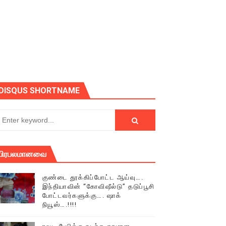
ோடு அழைக்கின்றோம்.
DISQUS SHORTNAME
பிரபலமானவை
குண்டை தூக்கிப்போட்ட ஆய்வு….
இந்தியாவின் “கோவிஷீல்டு” தடுப்பூசி
போட்டவர்களுக்கு…. ஷாக்
நியூஸ்….!!!!
் (செய்தியும்,படங்களும்..)