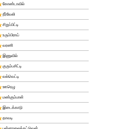
கோண்டாவில்
நீர்வேலி
சிறுப்பிட்டி
உரும்பிராய்
வரணி
இணுவில்
குரும்பசிட்டி
வல்வெட்டி
ஊரெழு
மண்கும்பான்
இடைக்காடு
தாவடி
புன்னாலைக்கட்டுவன்