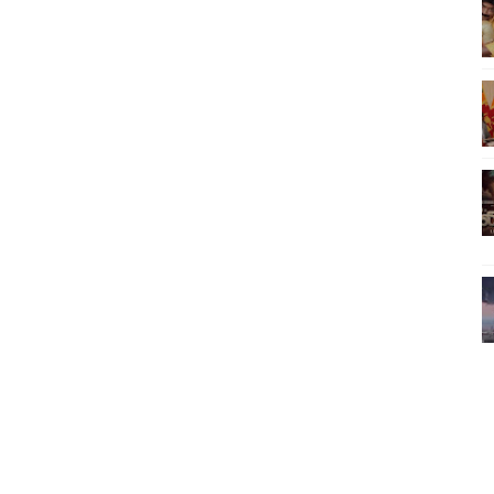
ிலும் தமிழின அழிப்பிற்கு நீதி கேட்டு நடைபெற்ற கவனயீர்ப்புப் போராட்
்பு (படங்கள், விடியோ)
ொதுச் சபை கூட்டத்தில் இன்று உரை
வீடியோ)
்திலே அதிக காலெக்ஷன் செய்த திரைப்படம் ! எங்கு தெரியுமா?