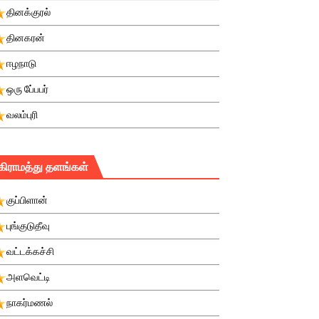
தினக்குரல்
தினகரன்
ஈழநாடு
ஒரு பே்பபர்
வலம்புரி
கிராமத்து தளங்கள்
குப்பிளான்
புங்குடுதீவு
வட்டக்கச்சி
அளவெட்டி
நாகர்மணல்