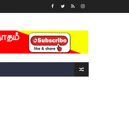
்….!!!!