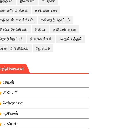
இந்தியா
இலங்கை
கட்டுரை
கண்ணீர் அஞ்சலி
கதிரவன் உலா
கதிரவன் களஞ்சியம்
கவிதைத் தோட்டம்
சிறப்பு செய்திகள்
சினிமா
சுவிட்சர்லாந்து
தொழில்நுட்பம்
நினைவஞ்சலி
பலதும் பத்தும்
மரண அறிவித்தல்
ஜோதிடம்
சஞ்சிகைகள்
உதயன்
வீரகேசரி
செந்தாமரை
ஈழநேசன்
சுடரொளி