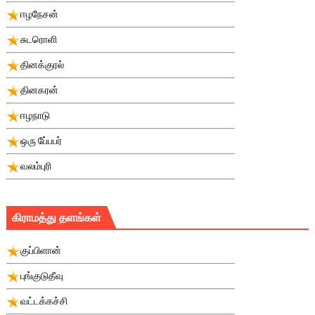
ஈழநேசன்
சுடரொளி
தினக்குரல்
தினகரன்
ஈழநாடு
ஒரு பே்பபர்
வலம்புரி
கிராமத்து தளங்கள்
குப்பிளான்
புங்குடுதீவு
வட்டக்கச்சி