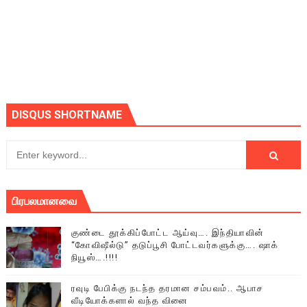
DISQUS SHORTNAME
பிரபலமானவை
குண்டை தூக்கிப்போட்ட ஆய்வு…. இந்தியாவின்
“கோவிஷீல்டு” தடுப்பூசி போட்டவர்களுக்கு…. ஷாக்
நியூஸ்….!!!!
ரவுடி பேபிக்கு நடந்த தரமான சம்பவம்.. ஆபாச
வீடியோக்களால் வந்த வினை