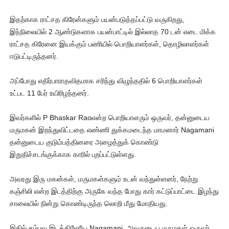
ஐ.நா முன்றலில் சீரற்ற காலநிலையிலும் தமிழின அழிப்பிற்கு நீதி க
இதற்காக ராட்சத கிரேன்களும் பயன்படுத்தப்பட்டு வருகிறது,
இந்நிலையில் 2 ஆண்டுகளாக பயன்பாட்டில் இல்லாத 70 டன் எடை மிக்க
இளையராஜா – கமல் அவசர சந்திப்பு (படங்கள், விடியோ)
ராட்சத கிரேனை இயக்கும் பணியில் பொறியாளர்கள், தொழிலாளர்கள்
ஈடுபட்டிருந்தனர்.
ஜனாதிபதி ஐக்கிய நாடுகளின் பொதுச் சபை கூட்டத்தில் இன்று 
அப்போது எதிர்பாராதவிதமாக சரிந்து விழுந்ததில் 6 பொறியாளர்கள்
32 CM விநோத கன்றுக்குட்டி! (வீடியோ)
உட்பட 11 பேர் உயிரிழந்தனர்.
வலிமை தான் அஜித் திரைப்பயணத்திலே அதிக காலெக்ஷன் செய்த த
இவர்களில் P Bhaskar Raoஎன்ற பொறியாளரும் ஒருவர், தன்னுடைய
மருமகன் இறந்துவிட்டதை எண்ணி துக்கமடைந்த மாமனார் Nagamani
தன்னுடைய குடும்பத்தினரை அழைத்துக் கொண்டு
இறுதிச்சடங்குக்காக காரில் புறப்பட்டுள்ளது.
அவரது இரு மகன்கள், மருமகள்களும் உடன் வந்துள்ளனர், நேற்று
கஞ்சிலி என்ற இடத்திற்கு அருகே வந்த போது கார் கட்டுப்பாட்டை இழந்து
சாலையில் நின்று கொண்டிருந்த லொறி மீது மோதியது.
இதில் சம்பவ இடத்திலேயே Nagamani, அவருடைய மருமகள் ஒருவர்