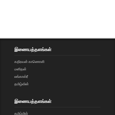
இணையத்தளங்கள்
கதிரவன் காணொளி
மனிதன்
லங்காஸ்ரீ
தமிழ்வின்
இணையத்தளங்கள்
தமிழ்மிரர்