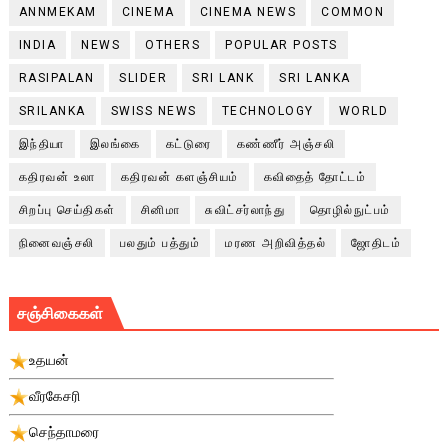
ANNMEKAM
CINEMA
CINEMA NEWS
COMMON
INDIA
NEWS
OTHERS
POPULAR POSTS
RASIPALAN
SLIDER
SRI LANK
SRI LANKA
SRILANKA
SWISS NEWS
TECHNOLOGY
WORLD
இந்தியா
இலங்கை
கட்டுரை
கண்ணீர் அஞ்சலி
கதிரவன் உலா
கதிரவன் களஞ்சியம்
கவிதைத் தோட்டம்
சிறப்பு செய்திகள்
சினிமா
சுவிட்சர்லாந்து
தொழில்நுட்பம்
நினைவஞ்சலி
பலதும் பத்தும்
மரண அறிவித்தல்
ஜோதிடம்
சஞ்சிகைகள்
உதயன்
வீரகேசரி
செந்தாமரை