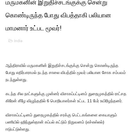
மருமகனின் இறுதிச்சடங்குக்கு சென்று
01/11/2021 Scotland ல் நடைபெறும் கண்டனப் போராட்டத்திற
கொண்டிருந்த போது விபத்தாகி பலியான
பாலச்சந்திரன் மற்றும் தன்னிடம் படித்த மாணவர்கள் தொடர்பில் ந
மாமனார் உட்பட மூவர்!
பிரிட்டனால் கடத்தப்படும் நிலையில் இலங்கைத் தமிழ் குடும்பம்!!
India
வர்ராரு...வர்ராரு... அண்ணாத்த : ரஜினிக்காக இலங்கை பாடலாசிர
கைது செய்யப்பட்ட இளைஞன் உயிரிழப்பு - கொதித்தெழுந்த பிரத
ஆந்திராவில் மருமகனின் இறுதிச்சடங்குக்கு சென்று கொண்டிருந்த
போது எதிர்பாராமல் நடந்த சாலை விபத்தில் மூவர் பலியான சோக சம்பவம்
தடுப்பூசியை பெற்றுக் கொள்ளக் கூடிய இடங்கள்...
நடந்துள்ளது.
சிறுமியை பாலியல் வன்கொடுமை செய்த முதியவருக்கு வழங்கப
கடந்த சில நாட்களுக்கு முன்னர் விசாகப்பட்டினம் துறைமுகத்தில் ராட்சத
பிரபல நடிகை தூக்கிட்டு தற்கொலை!
கிரேன் கீழே விழுந்ததில் 6 பொறியாளர்கள் உட்பட 11 பேர் உயிரிழந்தனர்.
வடிவேலுவுக்கு நீதிமன்றம் விதித்துள்ள அதிரடி உத்தரவு!
விசாகப்பட்டினம் துறைமுகத்தில் சரக்கு பெட்டகங்களை கையாளும்
பணியில் ஹிந்துஸ்தான் கப்பல் கட்டும் நிறுவனம் (எச்எஸ்எல்)
தியாகதீபம் லெப்.கேணல் திலீபன், கேணல் சங்கர் ஆகியோரின் நினை
ஈடுபட்டுள்ளது.