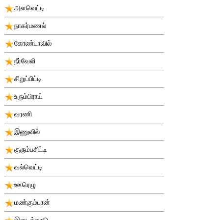
அளவெட்டி
நாகர்மணல்
கோண்டாவில்
நீர்வேலி
சிறுப்பிட்டி
உரும்பிராய்
வரணி
இணுவில்
குரும்பசிட்டி
வல்வெட்டி
ஊரெழு
மண்கும்பான்
இடைக்காடு