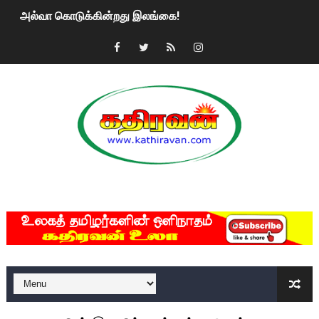
அல்வா கொடுக்கின்றது இலங்கை!
2ஆம் நாள் உக்ரைன் யுத்தம்!! எங்களைத் தனிமையில் விட்டுவிட்டுன
கதிரவன் வாசகர்களுக்கு இனிய பொங்கல் புத்தாண்டு நல்வாழ்த்
மகிந்த ராஜபக்சே பதவி விலக திட்டம்?
ரவுடி பேபிக்கு நடந்த தரமான சம்பவம்.. ஆபாச வீடியோக்களால் வ
காணாமல் போகும் பிள்ளையார்கள்!
MKRdezign
குண்டை தூக்கிப்போட்ட ஆய்வு…. இந்தியாவின் “கோவிஷீல்டு” தடுப
யாழில் தமிழின தலைவர் பிரபாகரனின் பிறந்தநாளை கொண்டாடிய
ஏர்போர்ட்டில் உதைத்த நபர் யார், என்ன நடந்தது?: உண்மையை ச
சீனா இலங்கையிடம் 8 மில்லியன் அமெரிக்க டொலர் நட்டஈடு கோர