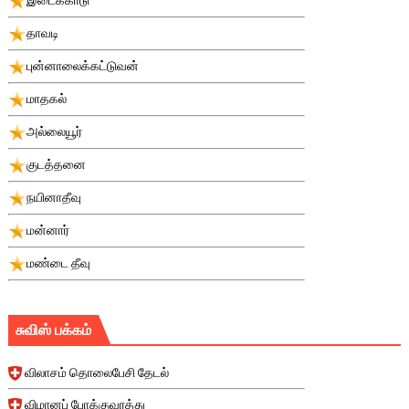
தாவடி
புன்னாலைக்கட்டுவன்
மாதகல்
அல்லையூர்
குடத்தனை
நயினாதீவு
மன்னார்
மண்டை தீவு
சுவிஸ் பக்கம்
விலாசம் தொலைபேசி தேடல்
விமானப் போக்குவரத்து