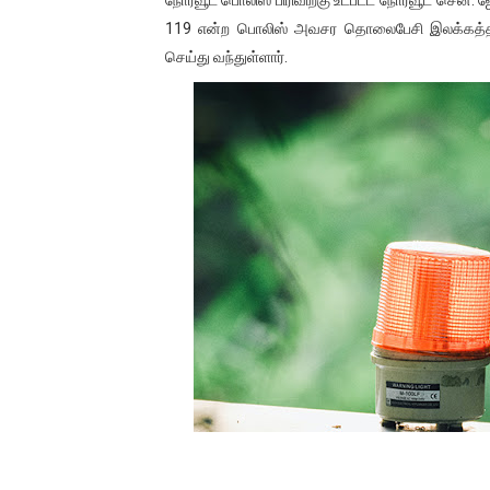
01/11/2021 Scotland ல் நடை
119 என்ற பொலிஸ் அவசர தொலைபேசி இலக்கத்த
செய்து வந்துள்ளார்.
பாலச்சந்திரன் மற்றும் தன்னிடம
பிரிட்டனால் கடத்தப்படும் நிலை
வர்ராரு...வர்ராரு... அண்ணாத்த
கைது செய்யப்பட்ட இளைஞன் உயி
தடுப்பூசியை பெற்றுக் கொள்ளக்
சிறுமியை பாலியல் வன்கொடும
பிரபல நடிகை தூக்கிட்டு தற்க
வடிவேலுவுக்கு நீதிமன்றம் விதித
தியாகதீபம் லெப்.கேணல் திலீபன