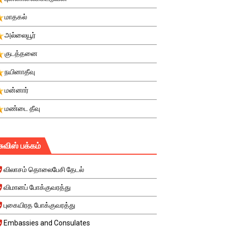
மாதகல்
அல்லையூர்
குடத்தனை
நயினாதீவு
மன்னார்
மண்டை தீவு
சுவிஸ் பக்கம்
விலாசம் தொலைபேசி தேடல்
விமானப் போக்குவரத்து
புகையிரத போக்குவரத்து
Embassies and Consulates