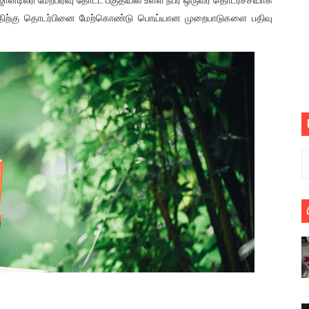
பெறும் கண்டனப் போராட்டத்திற்கு கலந்துகொள்ளுமாறு அன்புரிமைய
ிற்கு தொடர்பினை மேற்கொண்டு பொய்யான முறைபாடுகளை பதிவு
் படித்த மாணவர்கள் தொடர்பில் நாடாளுமன்றத்தில் பகிரங்க கேள்வி
யில் இலங்கைத் தமிழ் குடும்பம்!! நடந்தது என்ன
 : ரஜினிக்காக இலங்கை பாடலாசிரியர் வெளியிட்ட...
ரிழப்பு - கொதித்தெழுந்த பிரதேசவாசிகள்!
 கூடிய இடங்கள்...
ை செய்த முதியவருக்கு வழங்கப்பட்ட தண்டனை
ொலை!
்துள்ள அதிரடி உத்தரவு!
், கேணல் சங்கர் ஆகியோரின் நினைவெழுச்சி நாள் - 26.09.2021 சுவிஸ