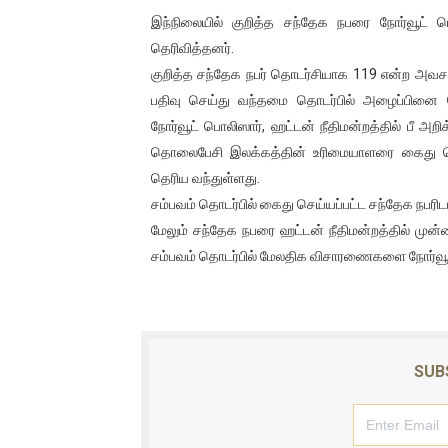
இந்நிலையில் குறித்த சந்தேக நபரை நோர்வூட் 
ஐ.நா முன்றலில் சீரற்ற காலநிலைய
தெரிவித்தனர்.
இளையராஜா – கமல் அவசர சந்திப
குறித்த சந்தேக நபர் தொடர்சியாக 119 என்ற அவ
பதிவு செய்து வந்தமை தொடர்பில் அழைப்பினை
ஜனாதிபதி ஐக்கிய நாடுகளின் ப
நோர்வூட் பொலிஸார், ஹட்டன் நீதிமன்றத்தில் பீ 
தொலைபேசி இலக்கத்தின் உரிமையாளரை கைது செ
32 CM விநோத கன்றுக்குட்டி! (
தெரிய வந்துள்ளது.
சம்பவம் தொடர்பில் கைது செய்யப்பட்ட சந்தேக நபர
வலிமை தான் அஜித் திரைப்பயணத
மேலும் சந்தேக நபரை ஹட்டன் நீதிமன்றத்தில் ம
சம்பவம் தொடர்பில் மேலதிக விசாரணைகளை நோர்வூட்
SUB