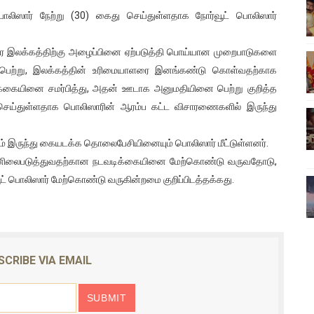
பொலிஸார் நேற்று (30) கைது செய்துள்ளதாக நோர்வூட் பொலிஸார்
ிலும் தமிழின அழிப்பிற்கு நீதி கேட்டு நடைபெற்ற கவனயீர்ப்புப் போராட்
்பு (படங்கள், விடியோ)
சர இலக்கத்திற்கு அழைப்பினை ஏற்படுத்தி பொய்யான முறைபாடுகளை
 பெற்று, இலக்கத்தின் உரிமையாளரை இனங்கண்டு கொள்வதற்காக
ொதுச் சபை கூட்டத்தில் இன்று உரை
அறிக்கையினை சமர்பித்து, அதன் ஊடாக அனுமதியினை பெற்று குறித்த
ய்துள்ளதாக பொலிஸாரின் ஆரம்ப கட்ட விசாரணைகளில் இருந்து
வீடியோ)
ிடம் இருந்து கையடக்க தொலைபேசியினையும் பொலிஸார் மீட்டுள்ளனர்.
்திலே அதிக காலெக்ஷன் செய்த திரைப்படம் ! எங்கு தெரியுமா?
ுன்னிலைபடுத்துவதற்கான நடவடிக்கையினை மேற்கொண்டு வருவதோடு,
 பொலிஸார் மேற்கொண்டு வருகின்றமை குறிப்பிடத்தக்கது.
SCRIBE VIA EMAIL