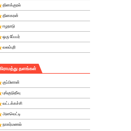
தினக்குரல்
தினகரன்
ஈழநாடு
ஒரு பே்பபர்
வலம்புரி
கிராமத்து தளங்கள்
குப்பிளான்
புங்குடுதீவு
வட்டக்கச்சி
அளவெட்டி
நாகர்மணல்