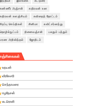
இந்தியா
இலங்கை
கட்டுரை
கண்ணீர் அஞ்சலி
கதிரவன் உலா
கதிரவன் களஞ்சியம்
கவிதைத் தோட்டம்
சிறப்பு செய்திகள்
சினிமா
சுவிட்சர்லாந்து
தொழில்நுட்பம்
நினைவஞ்சலி
பலதும் பத்தும்
மரண அறிவித்தல்
ஜோதிடம்
சஞ்சிகைகள்
உதயன்
வீரகேசரி
செந்தாமரை
ஈழநேசன்
சுடரொளி