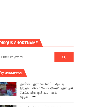
ோடு அழைக்கின்றோம்.
DISQUS SHORTNAME
பிரபலமானவை
குண்டை தூக்கிப்போட்ட ஆய்வு….
இந்தியாவின் “கோவிஷீல்டு” தடுப்பூசி
போட்டவர்களுக்கு…. ஷாக்
நியூஸ்….!!!!
் (செய்தியும்,படங்களும்..)