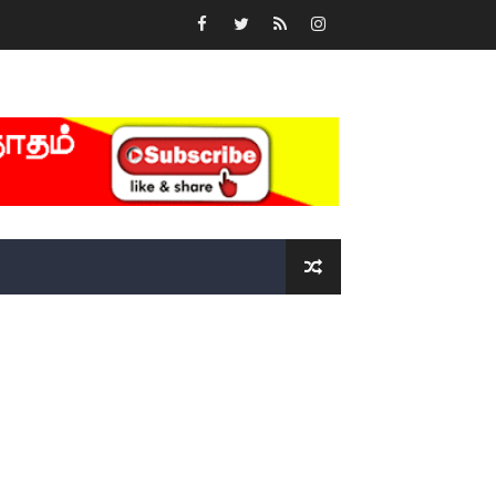
்….!!!!