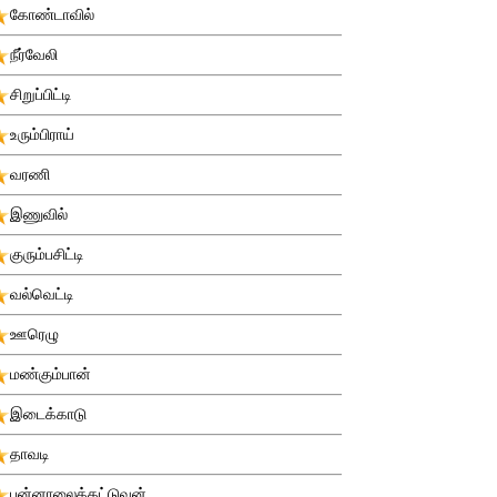
கோண்டாவில்
நீர்வேலி
சிறுப்பிட்டி
உரும்பிராய்
வரணி
இணுவில்
குரும்பசிட்டி
வல்வெட்டி
ஊரெழு
மண்கும்பான்
இடைக்காடு
தாவடி
புன்னாலைக்கட்டுவன்