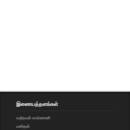
இணையத்தளங்கள்
கதிரவன் காணொளி
மனிதன்