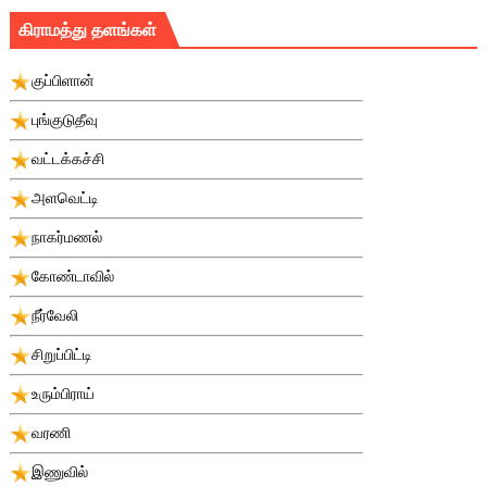
கிராமத்து தளங்கள்
குப்பிளான்
புங்குடுதீவு
வட்டக்கச்சி
அளவெட்டி
நாகர்மணல்
கோண்டாவில்
நீர்வேலி
சிறுப்பிட்டி
உரும்பிராய்
வரணி
இணுவில்