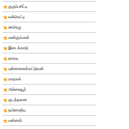
குரும்பசிட்டி
வல்வெட்டி
ஊரெழு
மண்கும்பான்
இடைக்காடு
தாவடி
புன்னாலைக்கட்டுவன்
மாதகல்
அல்லையூர்
குடத்தனை
நயினாதீவு
மன்னார்