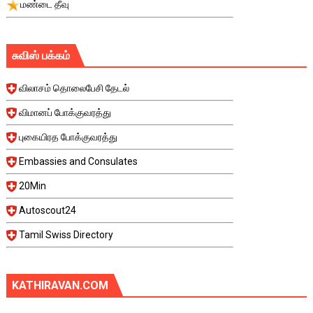
மண்டை தீவு
சுவிஸ் பக்கம்
விலாசம் தொலைபேசி தேடல்
விமானப் போக்குவரத்து
புகையிரத போக்குவரத்து
Embassies and Consulates
20Min
Autoscout24
Tamil Swiss Directory
KATHIRAVAN.COM