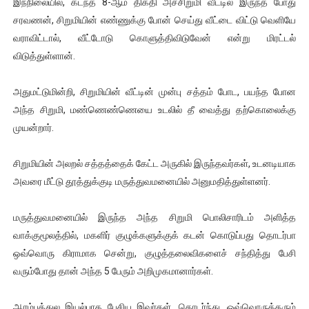
இந்நிலையில், கடந்த 8-ஆம் திகதி அச்சிறுமி வீட்டில் இருந்த போது
சரவணன், சிறுமியின் எண்ணுக்கு போன் செய்து வீட்டை விட்டு வெளியே
வராவிட்டால், வீட்டோடு கொளுத்திவிடுவேன் என்று மிரட்டல்
விடுத்துள்ளான்.
அதுமட்டுமின்றி, சிறுமியின் வீட்டின் முன்பு சத்தம் போட, பயந்த போன
அந்த சிறுமி, மண்ணெண்ணெயை உடலில் தீ வைத்து தற்கொலைக்கு
முயன்றார்.
சிறுமியின் அலறல் சத்தத்தைக் கேட்ட அருகில் இருந்தவர்கள், உடனடியாக
அவரை மீட்டு தூத்துக்குடி மருத்துவமனையில் அனுமதித்துள்ளனர்.
மருத்துவமனையில் இருந்த அந்த சிறுமி பொலிசாரிடம் அளித்த
வாக்குமூலத்தில், மகளிர் குழுக்களுக்குக் கடன் கொடுப்பது தொடர்பா
ஒவ்வொரு கிராமாக சென்று, குழுத்தலைவிகளைச் சந்தித்து பேசி
வரும்போது தான் அந்த 5 பேரும் அறிமுகமானார்கள்.
ஆரம்பத்துல இயல்பாக பேசிய இவர்கள், தொடர்ந்து, ஒவ்வொருத்தரும்