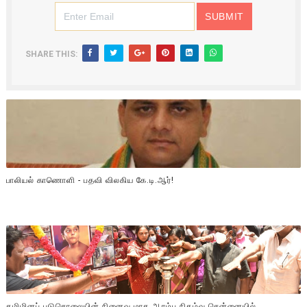
SHARE THIS:
பாலியல் காணொளி - பதவி விலகிய கே.டி.ஆர்!
தமிழினப் படுகொலையின் நினைவு மாத ஆரம்ப நிகழ்வு சென்னையில்