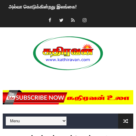
அல்வா கொடுக்கின்றது இலங்கை!
2ஆம் நாள் உக்ரைன் யுத்தம்!! எங்களைத் தனிமையில் விட்டுவிட்டுன
கதிரவன் வாசகர்களுக்கு இனிய பொங்கல் புத்தாண்டு நல்வாழ்த்
மகிந்த ராஜபக்சே பதவி விலக திட்டம்?
ரவுடி பேபிக்கு நடந்த தரமான சம்பவம்.. ஆபாச வீடியோக்களால் வ
காணாமல் போகும் பிள்ளையார்கள்!
MKRdezign
குண்டை தூக்கிப்போட்ட ஆய்வு…. இந்தியாவின் “கோவிஷீல்டு” தடுப
யாழில் தமிழின தலைவர் பிரபாகரனின் பிறந்தநாளை கொண்டாடிய
ஏர்போர்ட்டில் உதைத்த நபர் யார், என்ன நடந்தது?: உண்மையை ச
சீனா இலங்கையிடம் 8 மில்லியன் அமெரிக்க டொலர் நட்டஈடு கோர