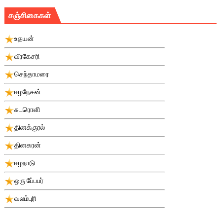
சஞ்சிகைகள்
உதயன்
வீரகேசரி
செந்தாமரை
ஈழநேசன்
சுடரொளி
தினக்குரல்
தினகரன்
ஈழநாடு
ஒரு பே்பபர்
வலம்புரி