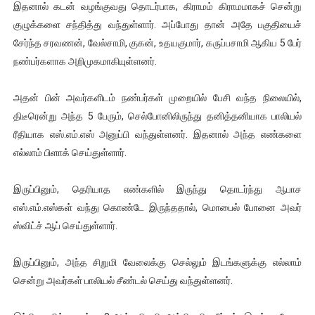
இதனால் கடன் வழங்குவது தொடர்பாக, கிராமம் கிராமமாகச் சென்று
ஐ.நா முன்றலில் சீரற்ற காலநிலையிலும் தமிழின அழிப்பிற்கு நீதி க
குழுக்களை சந்தித்து வந்துள்ளார். அப்போது தான் அதே பகுதியைச்
சேர்ந்த சரவணன், வேல்சாமி, குகன், உதயகுமார், கருப்பசாமி ஆகிய 5 பேர்
இளையராஜா – கமல் அவசர சந்திப்பு (படங்கள், விடியோ)
நண்பர்களாக அறிமுகமாகியுள்ளனர்.
ஜனாதிபதி ஐக்கிய நாடுகளின் பொதுச் சபை கூட்டத்தில் இன்று 
அதன் பின் அவர்களிடம் நண்பர்கள் முறையில் பேசி வந்த நிலையில்,
32 CM விநோத கன்றுக்குட்டி! (வீடியோ)
திடீரென்று அந்த 5 பேரும், செல்போனிலிருந்து தனித்தனியாக பாலியல்
ரீதியாக எஸ்.எம்.எஸ் அனுப்பி வந்துள்ளனர். இதனால் அந்த எண்களை
வலிமை தான் அஜித் திரைப்பயணத்திலே அதிக காலெக்ஷன் செய்த த
எல்லாம் பிளாக் செய்துள்ளார்.
இருப்பினும், தெரியாத எண்களில் இருந்து தொடர்ந்து ஆபாச
எஸ்.எம்.எஸ்கள் வந்து கொண்டே இருந்ததால், மொபைல் போனை அவர்
ஸ்விட்ச் ஆப் செய்துள்ளார்.
இருப்பினும், அந்த சிறுமி வேலைக்கு செல்லும் இடங்களுக்கு எல்லாம்
சென்று அவர்கள் பாலியல் சீண்டல் செய்து வந்துள்ளனர்.