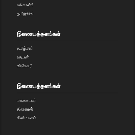
லங்காஸ்ரீ
தமிழ்வின்
இணையத்தளங்கள்
தமிழ்மிரர்
உதயன்
வீரகேசரி
இணையத்தளங்கள்
மாலை மலர்
தினகரன்
சினி உலகம்