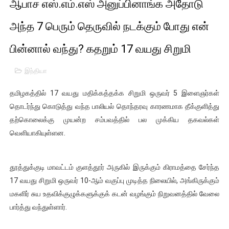
ஆபாச எஸ்.எம்.எஸ் அனுப்பினாங்க அதோடு
01/11/2021 Scotland ல் நடைபெறும் கண்டனப் போராட்டத்திற
அந்த 7 பெரும் தெருவில் நடக்கும் போது என்
பாலச்சந்திரன் மற்றும் தன்னிடம் படித்த மாணவர்கள் தொடர்பில் ந
பின்னால் வந்து? கதறும் 17 வயது சிறுமி
பிரிட்டனால் கடத்தப்படும் நிலையில் இலங்கைத் தமிழ் குடும்பம்!!
இந்தியா
வர்ராரு...வர்ராரு... அண்ணாத்த : ரஜினிக்காக இலங்கை பாடலாசிர
தமிழகத்தில் 17 வயது மதிக்கத்தக்க சிறுமி ஒருவர் 5 இளைஞர்கள்
கைது செய்யப்பட்ட இளைஞன் உயிரிழப்பு - கொதித்தெழுந்த பிரத
தொடர்ந்து கொடுத்து வந்த பாலியல் தொந்தரவு காரணமாக தீக்குளித்து
தற்கொலைக்கு முயன்ற சம்பவத்தில் பல முக்கிய தகவல்கள்
தடுப்பூசியை பெற்றுக் கொள்ளக் கூடிய இடங்கள்...
வெளியாகியுள்ளன.
சிறுமியை பாலியல் வன்கொடுமை செய்த முதியவருக்கு வழங்கப
தூத்துக்குடி மாவட்டம் குளத்தூர் அருகில் இருக்கும் கிராமத்தை சேர்ந்த
பிரபல நடிகை தூக்கிட்டு தற்கொலை!
17 வயது சிறுமி ஒருவர் 10-ஆம் வகுப்பு முடித்த நிலையில், அங்கிருக்கும்
மகளிர் சுய உதவிக்குழுக்களுக்குக் கடன் வழங்கும் நிறுவனத்தில் வேலை
வடிவேலுவுக்கு நீதிமன்றம் விதித்துள்ள அதிரடி உத்தரவு!
பார்த்து வந்துள்ளார்.
தியாகதீபம் லெப்.கேணல் திலீபன், கேணல் சங்கர் ஆகியோரின் நினை