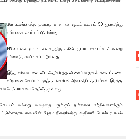
யில் இலங்கைத் தமிழ் குடும்பம்!! நடந்தது என்ன
 : ரஜினிக்காக இலங்கை பாடலாசிரியர் வெளியிட்ட...
மீள பயன்படுத்த முடியாத சாதாரண முகக் கவசம் 50 ரூபாவிற்கு
விற்பனை செய்யப்படுகின்றது.
ரிழப்பு - கொதித்தெழுந்த பிரதேசவாசிகள்!
N95 வகை முகக் கவசத்திற்கு 325 ரூபாய் உச்சபட்ச சில்லறை
 கூடிய இடங்கள்...
விலை நிர்ணயிக்கப்பட்டுள்ளது.
ை செய்த முதியவருக்கு வழங்கப்பட்ட தண்டனை
இந்த விலைகளை விட அதிகரித்த விலையில் முகக் கவசங்களை
ொலை!
விற்பனை செய்யும் மருந்தகங்களின் அனுமதிப்பத்திரங்கள் இரத்து
்தல் அதிகார சபை தெரிவித்துள்ளது.
்துள்ள அதிரடி உத்தரவு!
்யும் அல்லது அவற்றை பதுக்கும் நபர்களை சுற்றிவளைக்கும்
், கேணல் சங்கர் ஆகியோரின் நினைவெழுச்சி நாள் - 26.09.2021 சுவிஸ
்பட்டுள்ளதாக சபையின் பிரதம நிறைவேற்று அதிகாரி டொக்டர் கமல்
ிலும் தமிழின அழிப்பிற்கு நீதி கேட்டு நடைபெற்ற கவனயீர்ப்புப் போராட்
்பு (படங்கள், விடியோ)