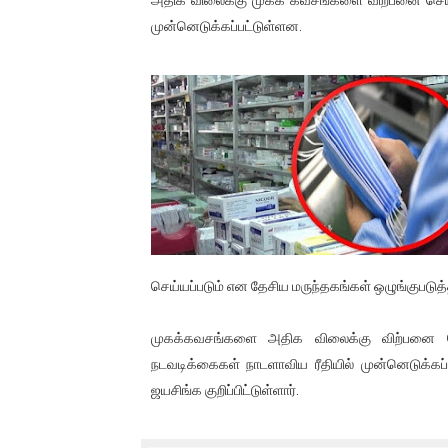
பிரிட்டனால் கடத்தப்படும் நிலை
முன்னெடுக்கப்பட்டுள்ளன.
வர்ராரு...வர்ராரு... அண்ணாத்த
கைது செய்யப்பட்ட இளைஞன் உயி
தடுப்பூசியை பெற்றுக் கொள்ளக்
சிறுமியை பாலியல் வன்கொடும
பிரபல நடிகை தூக்கிட்டு தற்க
செய்யப்படும் என தேசிய மருந்தகங்கள் ஒழுங்குபடுத
வடிவேலுவுக்கு நீதிமன்றம் விதித
முகக்கவசங்களை அதிக விலைக்கு விற்பனை செய
தியாகதீபம் லெப்.கேணல் திலீபன
நடவடிக்கைகள் நாடளாவிய ரீதியில் முன்னெடுக்கப
ஐ.நா முன்றலில் சீரற்ற காலநிலைய
ஜயசிங்க குறிப்பிட்டுள்ளார்.
இளையராஜா – கமல் அவசர சந்திப