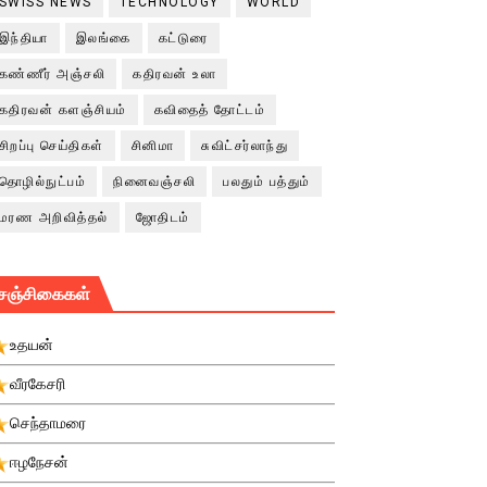
SWISS NEWS
TECHNOLOGY
WORLD
இந்தியா
இலங்கை
கட்டுரை
கண்ணீர் அஞ்சலி
கதிரவன் உலா
கதிரவன் களஞ்சியம்
கவிதைத் தோட்டம்
சிறப்பு செய்திகள்
சினிமா
சுவிட்சர்லாந்து
தொழில்நுட்பம்
நினைவஞ்சலி
பலதும் பத்தும்
மரண அறிவித்தல்
ஜோதிடம்
சஞ்சிகைகள்
உதயன்
வீரகேசரி
செந்தாமரை
ஈழநேசன்