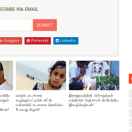
ொதுச் சபை கூட்டத்தில் இன்று உரை
SCRIBE VIA EMAIL
வீடியோ)
்திலே அதிக காலெக்ஷன் செய்த திரைப்படம் ! எங்கு தெரியுமா?
Google+
Pinterest
Linkedin
ை!
ங்களைத் தனிமையில் விட்டுவிட்டுனர்!!
ுமதியே
யாழில் பாடசாலை
இராணுவத்தின் அச்சறுத்தல்
சனும்
கழுத்துப்பட்டியில் வீட்டு
மத்தியில் அஞ்சாமல் தீபமேற்றிய
யன்னலில் சடலமாக தொங்கிய
இளஞ்செழியன்!
்சேகா!
9 வயது சிறுமி!