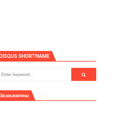
DISQUS SHORTNAME
பிரபலமானவை
் (செய்தியும்,படங்களும்..)
டத்தில் திரண்ட தமிழ்மக்கள்!!