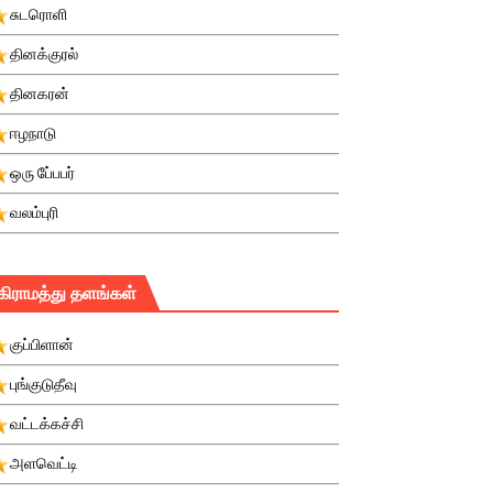
சுடரொளி
தினக்குரல்
தினகரன்
ஈழநாடு
ஒரு பே்பபர்
வலம்புரி
கிராமத்து தளங்கள்
குப்பிளான்
புங்குடுதீவு
வட்டக்கச்சி
அளவெட்டி