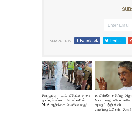
ஜனாதிபதி ஐக்கிய நாடுகளின் ப
SUB
32 CM விநோத கன்றுக்குட்டி! (
வலிமை தான் அஜித் திரைப்பயணத
Facebook
Twitter
SHARE THIS:
அல்வா கொடுக்கின்றது இலங்க
2ஆம் நாள் உக்ரைன் யுத்தம்!! எ
கொழும்பு – டாம் வீதியில் தலை
மாவீரர்தினத்திற்கு அன
துண்டிக்கப்பட்ட பெண்ணின்
கிடையாது; மனோ கணே
DNA அறிக்கை வௌியானது!
அதைப்பற்றி பேசி
தவறிழைக்கிறார்: பொன