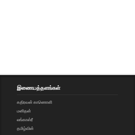
இணையத்தளங்கள்
கதிரவன் காணொளி
மனிதன்
லங்காஸ்ரீ
தமிழ்வின்