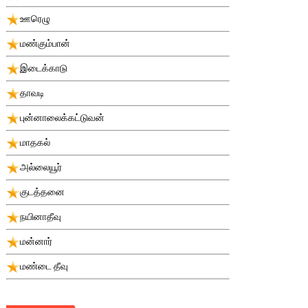
ஊரெழு
மண்கும்பான்
இடைக்காடு
தாவடி
புன்னாலைக்கட்டுவன்
மாதகல்
அல்லையூர்
குடத்தனை
நயினாதீவு
மன்னார்
மண்டை தீவு