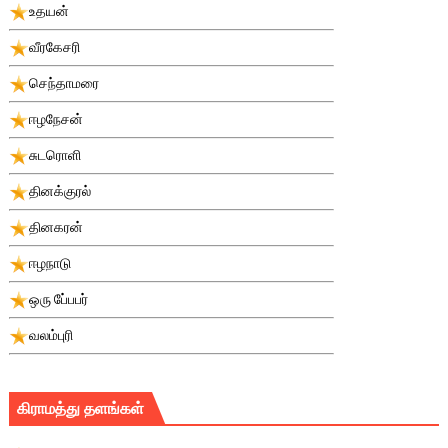
உதயன்
வீரகேசரி
செந்தாமரை
ஈழநேசன்
சுடரொளி
தினக்குரல்
தினகரன்
ஈழநாடு
ஒரு பே்பபர்
வலம்புரி
கிராமத்து தளங்கள்