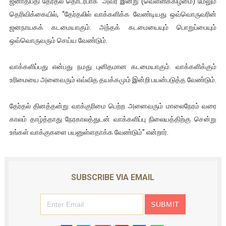
ஜனாதிபதி தேர்தல் தொடர்பாக அவர் இன்று (வெள்ளிக்கிழமை) மேலும்
இளையராஜா – கமல் அவசர சந்திப்பு (படங்கள், விடியோ)
தெரிவிக்கையில், “தேர்தலில் வாக்களிக்க வேண்டியது ஒவ்வொருவரின்
ஜனநாயகக் கடமையாகும். அந்தக் கடமையையும் பொறுப்பையும்
ஜனாதிபதி ஐக்கிய நாடுகளின் பொதுச் சபை கூட்டத்தில் இன்று 
ஒவ்வொருவரும் செய்ய வேண்டும்.
32 CM விநோத கன்றுக்குட்டி! (வீடியோ)
வாக்களிப்பது என்பது நமது புனித­மான கடமையாகும். வாக்களிக்கும்
வலிமை தான் அஜித் திரைப்பயணத்திலே அதிக காலெக்ஷன் செய்த த
உரிமையை அனைவரும் எவ்வித தயக்கமும் இன்றி பயன்படுத்த வேண்டும்.
அல்வா கொடுக்கின்றது இலங்கை!
தேர்தல் தினத்தன்று வாக்குரிமை பெற்ற அனைவரும் மாலைநேரம் வரை
காலம் தாழ்த்தாது நேரகாலத்துடன் வாக்களிப்பு நிலையத்திற்கு சென்று
2ஆம் நாள் உக்ரைன் யுத்தம்!! எங்களைத் தனிமையில் விட்டுவிட்டுன
உங்கள் வாக்குகளை பயனுள்ளதாக்க வேண்டும்” என்றார்.
SUBSCRIBE VIA EMAIL