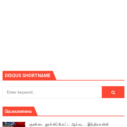
DISQUS SHORTNAME
பிரபலமானவை
குண்டை தூக்கிப்போட்ட ஆய்வு…. இந்தியாவின்