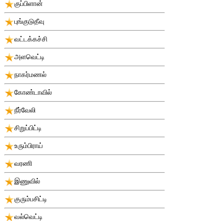
குப்பிளான்
புங்குடுதீவு
வட்டக்கச்சி
அளவெட்டி
நாகர்மணல்
கோண்டாவில்
நீர்வேலி
சிறுப்பிட்டி
உரும்பிராய்
வரணி
இணுவில்
குரும்பசிட்டி
வல்வெட்டி