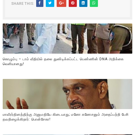
SHARE THIS:
கொழும்பு – டாம் வீதியில் தலை துண்டிக்கப்பட்ட பெண்ணின் DNA அறிக்கை
வௌியானது!
மாவீரர்தினத்திற்கு அனுமதியே கிடையாது; மனோ கணேசனும் அதைப்பற்றி பேசி
தவறிழைக்கிறார்: பொன்சேகா!