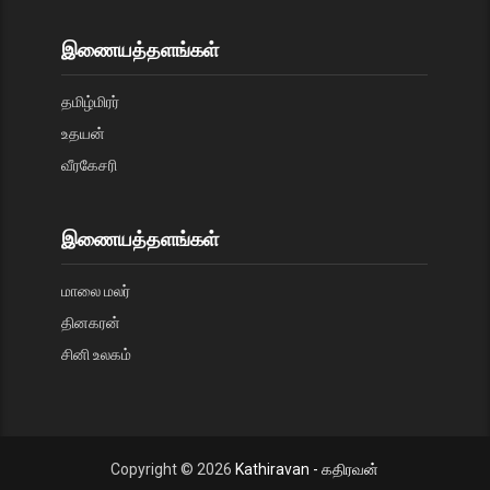
இணையத்தளங்கள்
தமிழ்மிரர்
உதயன்
வீரகேசரி
இணையத்தளங்கள்
மாலை மலர்
தினகரன்
சினி உலகம்
Copyright ©
2026
Kathiravan - கதிரவன்