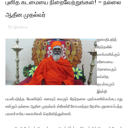
புனித கடமையை நிறைவேற்றுங்கள்! – நல்லை
பாலச்சந்திரன் மற்றும் தன்னிடம் படித்த மாணவர்கள் தொடர்பில் ந
ஆதீன முதல்வர்
பிரிட்டனால் கடத்தப்படும் நிலையில் இலங்கைத் தமிழ் குடும்பம்!!
இலங்கை
வர்ராரு...வர்ராரு... அண்ணாத்த : ரஜினிக்காக இலங்கை பாடலாசிர
ஜனாதிபதித்
கைது செய்யப்பட்ட இளைஞன் உயிரிழப்பு - கொதித்தெழுந்த பிரத
தேர்தலில்
வாக்களிக்கும்
தடுப்பூசியை பெற்றுக் கொள்ளக் கூடிய இடங்கள்...
உரிமையை
அனைவரும்
சிறுமியை பாலியல் வன்கொடுமை செய்த முதியவருக்கு வழங்கப
எவ்வித
பிரபல நடிகை தூக்கிட்டு தற்கொலை!
தயக்கமும்
இன்றி
வடிவேலுவுக்கு நீதிமன்றம் விதித்துள்ள அதிரடி உத்தரவு!
பயன்படுத்த வேண்டும் எனவும் எவரும் தேர்தலை புறக்கணிக்கக்கூடாது
என்றும் நல்லை ஆதீன முதல்வர் ஸ்ரீலஸ்ரீ சோமசுந்தர தேசிக ஞானசம்பந்த
தியாகதீபம் லெப்.கேணல் திலீபன், கேணல் சங்கர் ஆகியோரின் நினை
பரமாச்சார்ய சுவாமிகள் தெரிவித்துள்ளார்.
ஐ.நா முன்றலில் சீரற்ற காலநிலையிலும் தமிழின அழிப்பிற்கு நீதி க