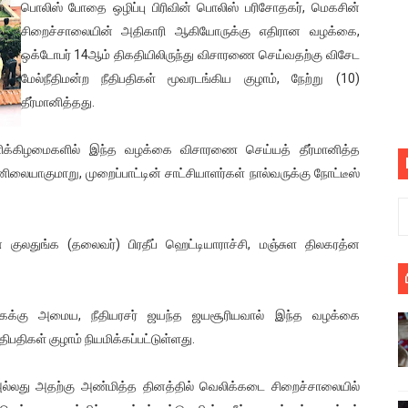
பொலிஸ் போதை ஒ​ழிப்பு பிரிவின் பொலிஸ் பரிசோதகர், மெகசின்
பெறும் கண்டனப் போராட்டத்திற்கு கலந்துகொள்ளுமாறு அன்புரிமைய
சிறைச்சாலையின் அதிகாரி ஆகியோருக்கு எதிரான வழக்கை,
ஒக்டோபர் 14ஆம் திகதியிலிருந்து விசாரணை செய்வதற்கு விசேட
் படித்த மாணவர்கள் தொடர்பில் நாடாளுமன்றத்தில் பகிரங்க கேள்வி
மேல்நீதிமன்ற நீதிபதிகள் மூவரடங்கிய குழாம், நேற்று (10)
தீர்மானித்தது.
யில் இலங்கைத் தமிழ் குடும்பம்!! நடந்தது என்ன
 : ரஜினிக்காக இலங்கை பாடலாசிரியர் வெளியிட்ட...
்ளிக்கிழமைகளில் இந்த வழக்கை விசாரணை செய்யத் தீர்மானித்த
னிலையாகுமாறு, முறைப்பாட்டின் சாட்சியாளர்கள் நால்வருக்கு நோட்டீஸ்
ரிழப்பு - கொதித்தெழுந்த பிரதேசவாசிகள்!
 கூடிய இடங்கள்...
 குலதுங்க (தலைவர்) பிரதீப் ஹெட்டியாராச்சி, மஞ்சுள திலகரத்ன
ை செய்த முதியவருக்கு வழங்கப்பட்ட தண்டனை
ொலை!
க்கைக்கு அமைய, நீதியரசர் ஜயந்த ஜயசூரியவால் இந்த வழக்கை
ிபதிகள் குழாம் நியமிக்கப்பட்டுள்ளது.
்துள்ள அதிரடி உத்தரவு!
ல்லது அதற்கு அண்மித்த தினத்தில் வெலிக்கடை சிறைச்சாலையில்
், கேணல் சங்கர் ஆகியோரின் நினைவெழுச்சி நாள் - 26.09.2021 சுவிஸ