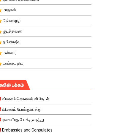
மாதகல்
அல்லையூர்
குடத்தனை
நயினாதீவு
மன்னார்
மண்டை தீவு
சுவிஸ் பக்கம்
விலாசம் தொலைபேசி தேடல்
விமானப் போக்குவரத்து
புகையிரத போக்குவரத்து
Embassies and Consulates