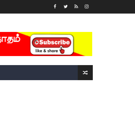
்….!!!!