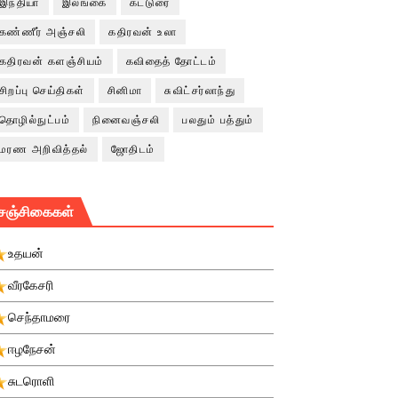
இந்தியா
இலங்கை
கட்டுரை
கண்ணீர் அஞ்சலி
கதிரவன் உலா
கதிரவன் களஞ்சியம்
கவிதைத் தோட்டம்
சிறப்பு செய்திகள்
சினிமா
சுவிட்சர்லாந்து
தொழில்நுட்பம்
நினைவஞ்சலி
பலதும் பத்தும்
மரண அறிவித்தல்
ஜோதிடம்
சஞ்சிகைகள்
உதயன்
வீரகேசரி
செந்தாமரை
ஈழநேசன்
சுடரொளி