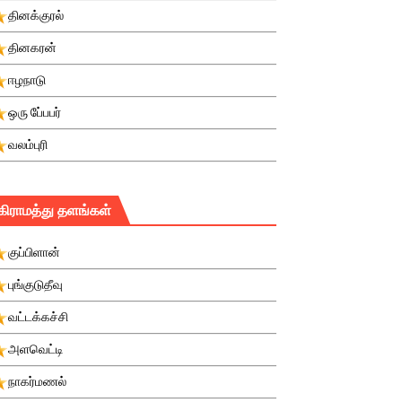
தினக்குரல்
தினகரன்
ஈழநாடு
ஒரு பே்பபர்
வலம்புரி
கிராமத்து தளங்கள்
குப்பிளான்
புங்குடுதீவு
வட்டக்கச்சி
அளவெட்டி
நாகர்மணல்