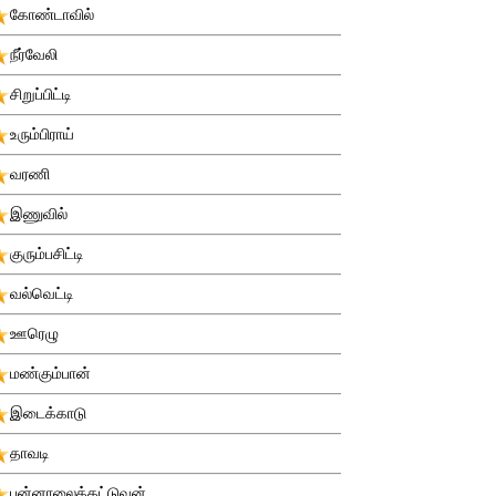
கோண்டாவில்
நீர்வேலி
சிறுப்பிட்டி
உரும்பிராய்
வரணி
இணுவில்
குரும்பசிட்டி
வல்வெட்டி
ஊரெழு
மண்கும்பான்
இடைக்காடு
தாவடி
புன்னாலைக்கட்டுவன்