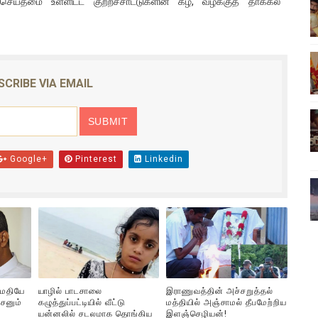
்தமை உள்ளிட்ட குற்றச்சாட்டுகளின் கீழ், வழக்குத் தாக்கல்
ிலும் தமிழின அழிப்பிற்கு நீதி கேட்டு நடைபெற்ற கவனயீர்ப்புப் போராட்
்பு (படங்கள், விடியோ)
ொதுச் சபை கூட்டத்தில் இன்று உரை
SCRIBE VIA EMAIL
வீடியோ)
்திலே அதிக காலெக்ஷன் செய்த திரைப்படம் ! எங்கு தெரியுமா?
Google+
Pinterest
Linkedin
ுமதியே
யாழில் பாடசாலை
இராணுவத்தின் அச்சறுத்தல்
சனும்
கழுத்துப்பட்டியில் வீட்டு
மத்தியில் அஞ்சாமல் தீபமேற்றிய
யன்னலில் சடலமாக தொங்கிய
இளஞ்செழியன்!