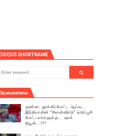
ோடு அழைக்கின்றோம்.
DISQUS SHORTNAME
பிரபலமானவை
குண்டை தூக்கிப்போட்ட ஆய்வு….
இந்தியாவின் “கோவிஷீல்டு” தடுப்பூசி
போட்டவர்களுக்கு…. ஷாக்
நியூஸ்….!!!!
் (செய்தியும்,படங்களும்..)