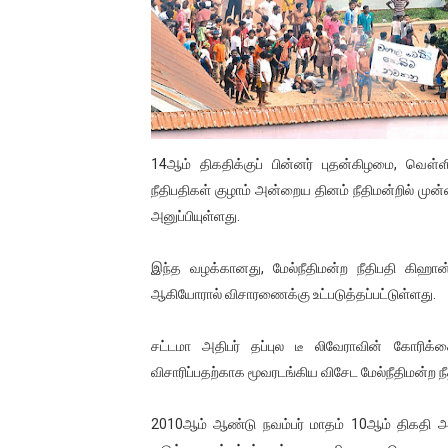
01/11/2021 Scotland ல் நடை
பாலச்சந்திரன் மற்றும் தன்னிடம
பிரிட்டனால் கடத்தப்படும் நிலை
வர்ராரு...வர்ராரு... அண்ணாத்த
14ஆம் திகதிக்குப் பின்னர் புதன்கிழமை, வௌ
நீதிபதிகள் குழாம் அன்றைய தினம் நீதிமன்றில் முன்
கைது செய்யப்பட்ட இளைஞன் உயி
அனுப்பியுள்ளது.
தடுப்பூசியை பெற்றுக் கொள்ளக்
இந்த வழக்கானது, மேல்நீதிமன்ற நீதிபதி கிஹான்
சிறுமியை பாலியல் வன்கொடும
ஆகியோரால் விசாரணைக்கு உட்படுத்தப்பட்டுள்ளது.
பிரபல நடிகை தூக்கிட்டு தற்க
சட்டமா அதிபர் தப்புல டீ லிவேராவின் கோரி
விசாரிப்பதற்காக மூவரடங்கிய விசேட மேல்நீதிமன்ற நீத
வடிவேலுவுக்கு நீதிமன்றம் விதித
2010ஆம் ஆண்டு நவம்பர் மாதம் 10ஆம் திகதி அ
தியாகதீபம் லெப்.கேணல் திலீபன