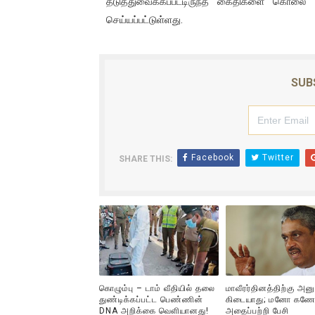
தடுத்துவைக்கப்பட்டிருந்த கைதிகளை கொலை செய
ஐ.நா முன்றலில் சீரற்ற காலநிலைய
செய்யப்பட்டுள்ளது.
இளையராஜா – கமல் அவசர சந்திப
ஜனாதிபதி ஐக்கிய நாடுகளின் ப
SUB
32 CM விநோத கன்றுக்குட்டி! (
வலிமை தான் அஜித் திரைப்பயணத
Facebook
Twitter
SHARE THIS:
கொழும்பு – டாம் வீதியில் தலை
மாவீரர்தினத்திற்கு அன
துண்டிக்கப்பட்ட பெண்ணின்
கிடையாது; மனோ கணே
DNA அறிக்கை வௌியானது!
அதைப்பற்றி பேசி