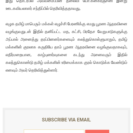
இது தொடர்பில் அவ்வமைப்பின் தலைவி யோ.கனகரஞ்சனி இன்று
ஐ.நா முன்றலில் சீரற்ற காலநிலையிலும் தமிழின அழிப்பிற்கு நீதி க
ஊடகவியலாளர் சந்திப்பில் தெரிவித்ததாவது,
இளையராஜா – கமல் அவசர சந்திப்பு (படங்கள், விடியோ)
எழுக தமிழ் மாபெரும் மக்கள் எழுச்சி பேரணிக்கு எமது பூரண ஆதரவினை
வழங்குவதுடன் இதில் தனிப்பட்ட மத, கட்சி, பிரதேச வேறுபாடுகளுக்கு
ஜனாதிபதி ஐக்கிய நாடுகளின் பொதுச் சபை கூட்டத்தில் இன்று 
அப்பால் அனைத்து தரப்பினனர்களையும் கலந்துகொள்ளுமாறும், தமிழ்
மக்களின் குரலாக கருதியே தாம் பூரண ஆதரவினை வழங்குவதாகவும்,
32 CM விநோத கன்றுக்குட்டி! (வீடியோ)
எதிர்மறையான, காழ்புணர்வுகளை கடந்து அனைவரும் இதில்
வலிமை தான் அஜித் திரைப்பயணத்திலே அதிக காலெக்ஷன் செய்த த
கலந்துகொண்டு தமிழ் மக்களின் உரிமைக்காக குரல் கொடுக்க வேண்டும்
எனவும் அவர் தெரிவித்துள்ளார்.
SUBSCRIBE VIA EMAIL