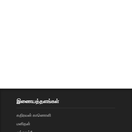
இணையத்தளங்கள்
கதிரவன் காணொளி
மனிதன்