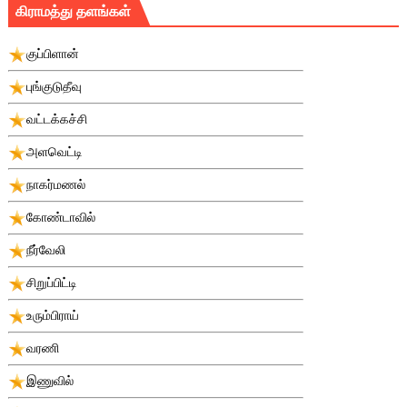
கிராமத்து தளங்கள்
குப்பிளான்
புங்குடுதீவு
வட்டக்கச்சி
அளவெட்டி
நாகர்மணல்
கோண்டாவில்
நீர்வேலி
சிறுப்பிட்டி
உரும்பிராய்
வரணி
இணுவில்