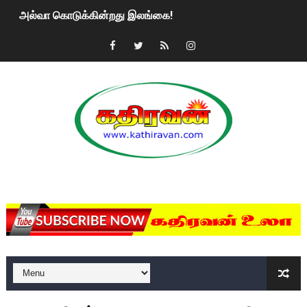
அல்வா கொடுக்கின்றது இலங்கை!
2ஆம் நாள் உக்ரைன் யுத்தம்!! எங்களைத் தனிமையில் விட்டுவிட்டுன
கதிரவன் வாசகர்களுக்கு இனிய பொங்கல் புத்தாண்டு நல்வாழ்த்
மகிந்த ராஜபக்சே பதவி விலக திட்டம்?
ரவுடி பேபிக்கு நடந்த தரமான சம்பவம்.. ஆபாச வீடியோக்களால் வ
காணாமல் போகும் பிள்ளையார்கள்!
MKRdezign
குண்டை தூக்கிப்போட்ட ஆய்வு…. இந்தியாவின் “கோவிஷீல்டு” தடுப
யாழில் தமிழின தலைவர் பிரபாகரனின் பிறந்தநாளை கொண்டாடிய
ஏர்போர்ட்டில் உதைத்த நபர் யார், என்ன நடந்தது?: உண்மையை ச
சீனா இலங்கையிடம் 8 மில்லியன் அமெரிக்க டொலர் நட்டஈடு கோர