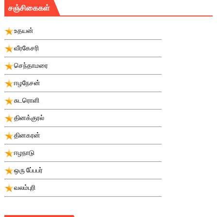
சஞ்சிகைகள்
உதயன்
வீரகேசரி
செந்தாமரை
ஈழநேசன்
சுடரொளி
தினக்குரல்
தினகரன்
ஈழநாடு
ஒரு பே்பபர்
வலம்புரி