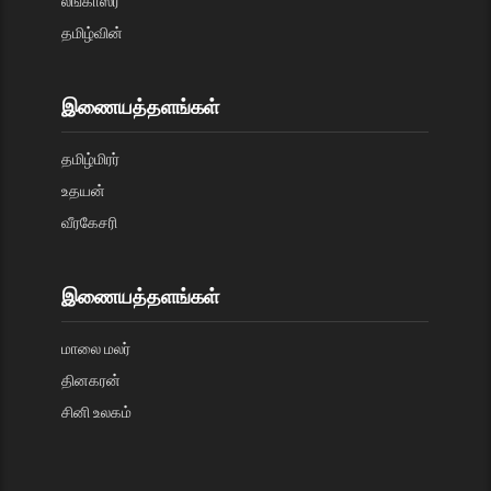
லங்காஸ்ரீ
தமிழ்வின்
இணையத்தளங்கள்
தமிழ்மிரர்
உதயன்
வீரகேசரி
இணையத்தளங்கள்
மாலை மலர்
தினகரன்
சினி உலகம்