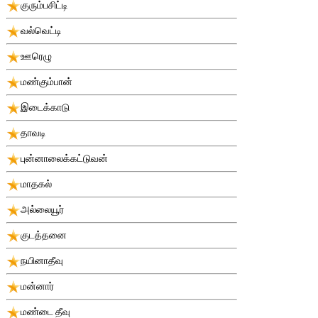
குரும்பசிட்டி
வல்வெட்டி
ஊரெழு
மண்கும்பான்
இடைக்காடு
தாவடி
புன்னாலைக்கட்டுவன்
மாதகல்
அல்லையூர்
குடத்தனை
நயினாதீவு
மன்னார்
மண்டை தீவு