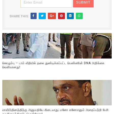
SHARE THIS:
கொழும்பு – டாம் வீதியில் தலை துண்டிக்கப்பட்ட பெண்ணின் DNA அறிக்கை
வௌியானது!
மாவீரர்தினத்திற்கு அனுமதியே கிடையாது; மனோ கணேசனும் அதைப்பற்றி பேசி