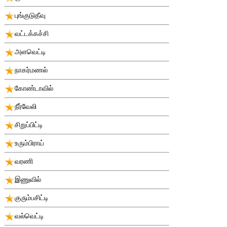
புங்குடுதீவு
வட்டக்கச்சி
அளவெட்டி
நாகர்மணல்
கோண்டாவில்
நீர்வேலி
சிறுப்பிட்டி
உரும்பிராய்
வரணி
இணுவில்
குரும்பசிட்டி
வல்வெட்டி