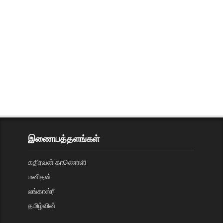
இணையத்தளங்கள்
கதிரவன் காணொளி
மனிதன்
லங்காஸ்ரீ
தமிழ்வின்