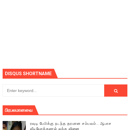
DISQUS SHORTNAME
பிரபலமானவை
ரவுடி பேபிக்கு நடந்த தரமான சம்பவம்.. ஆபாச
வீடியோக்களால் வந்த வினை