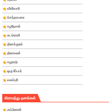
வீரகேசரி
செந்தாமரை
ஈழநேசன்
சுடரொளி
தினக்குரல்
தினகரன்
ஈழநாடு
ஒரு பே்பபர்
வலம்புரி
கிராமத்து தளங்கள்
குப்பிளான்