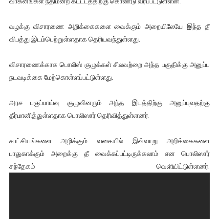
வாகனங்கள் நீதிமன்ற கட்டடத்திற்கு கொண்டு வரப்பட்டுள்ளன.
ஐ.நா முன்றலில் சீரற்ற காலநிலையிலும் தமிழின அழிப்பிற்கு நீதி க
வழக்கு விசாரணை அறிக்கைகளை வைக்கும் அறையிலேயே இந்த தீ
இளையராஜா – கமல் அவசர சந்திப்பு (படங்கள், விடியோ)
விபத்து இடம்பெற்றுள்ளதாக தெரியவந்துள்ளது.
ஜனாதிபதி ஐக்கிய நாடுகளின் பொதுச் சபை கூட்டத்தில் இன்று 
விசாரணைக்காக பொலிஸ் குழுக்கள் சிலவற்றை அந்த பகுதிக்கு அனுப்ப
நடவடிக்கை மேற்கொள்ளப்பட்டுள்ளது.
32 CM விநோத கன்றுக்குட்டி! (வீடியோ)
வலிமை தான் அஜித் திரைப்பயணத்திலே அதிக காலெக்ஷன் செய்த த
அரச பகுப்பாய்வு குழுவினரும் அந்த இடத்திற்கு அனுப்புவதற்கு
தீர்மானித்துள்ளதாக பொலிஸார் தெரிவித்துள்ளனர்.
சாட்சியங்களை அழிக்கும் வகையில் இவ்வாறு அறிக்கைகளை
பாதுகாக்கும் அறைக்கு தீ வைக்கப்பட்டிருக்கலாம் என பொலிஸார்
சந்தேகம் வெளியிட்டுள்ளனர்.