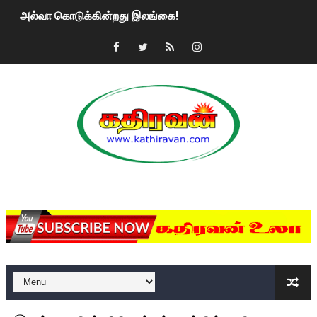
அல்வா கொடுக்கின்றது இலங்கை!
2ஆம் நாள் உக்ரைன் யுத்தம்!! எங்களைத் தனிமையில் விட்டுவிட்டுன
கதிரவன் வாசகர்களுக்கு இனிய பொங்கல் புத்தாண்டு நல்வாழ்த்
மகிந்த ராஜபக்சே பதவி விலக திட்டம்?
ரவுடி பேபிக்கு நடந்த தரமான சம்பவம்.. ஆபாச வீடியோக்களால் வ
காணாமல் போகும் பிள்ளையார்கள்!
MKRdezign
குண்டை தூக்கிப்போட்ட ஆய்வு…. இந்தியாவின் “கோவிஷீல்டு” தடுப
யாழில் தமிழின தலைவர் பிரபாகரனின் பிறந்தநாளை கொண்டாடிய
ஏர்போர்ட்டில் உதைத்த நபர் யார், என்ன நடந்தது?: உண்மையை ச
சீனா இலங்கையிடம் 8 மில்லியன் அமெரிக்க டொலர் நட்டஈடு கோர