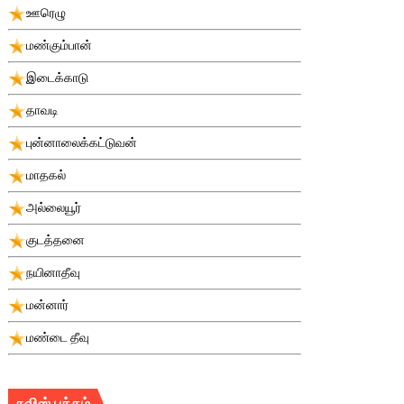
ஊரெழு
மண்கும்பான்
இடைக்காடு
தாவடி
புன்னாலைக்கட்டுவன்
மாதகல்
அல்லையூர்
குடத்தனை
நயினாதீவு
மன்னார்
மண்டை தீவு
சுவிஸ் பக்கம்