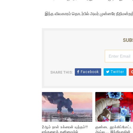
ஐ.நா முன்றலில் சீரற்ற காலநிலைய
இந்த விவகாரம் தொடர்பில் அவர் முன்னரே நீதிமன்றத்தி
இளையராஜா – கமல் அவசர சந்திப
ஜனாதிபதி ஐக்கிய நாடுகளின் ப
SUB
32 CM விநோத கன்றுக்குட்டி! (
வலிமை தான் அஜித் திரைப்பயணத
Facebook
Twitter
SHARE THIS:
2ஆம் நாள் உக்ரைன் யுத்தம்!!
குண்டை தூக்கிப்போட்ட
எங்களைத் தனிமையில்
ஆய்வு…. இந்தியாவின்