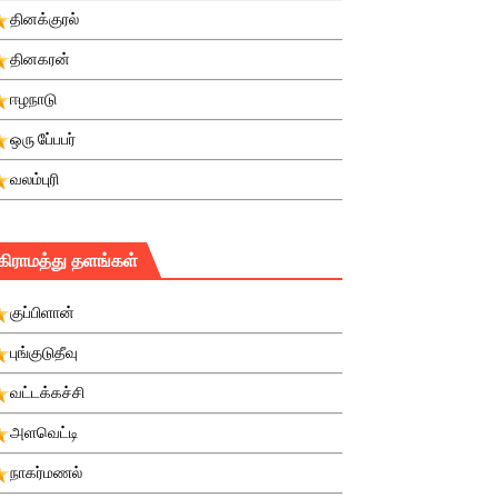
தினக்குரல்
தினகரன்
ஈழநாடு
ஒரு பே்பபர்
வலம்புரி
கிராமத்து தளங்கள்
குப்பிளான்
புங்குடுதீவு
வட்டக்கச்சி
அளவெட்டி
நாகர்மணல்