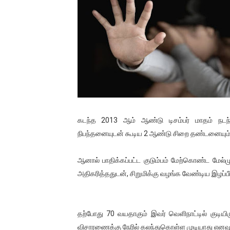
01/11/2021 Scotland ல் நடை
பாலச்சந்திரன் மற்றும் தன்னிடம
பிரிட்டனால் கடத்தப்படும் நிலை
வர்ராரு...வர்ராரு... அண்ணாத்த
கைது செய்யப்பட்ட இளைஞன் உயி
கடந்த 2013 ஆம் ஆண்டு டிசம்பர் மாதம் நடந்த
தடுப்பூசியை பெற்றுக் கொள்ளக்
நிபந்தனையுடன் கூடிய 2 ஆண்டு சிறை தண்டனையும், 12
சிறுமியை பாலியல் வன்கொடும
ஆனால் பாதிக்கப்பட்ட குடும்பம் மேற்கொண்ட மேல்
அதிகரித்ததுடன், சிறுமிக்கு வழங்க வேண்டிய இழப்ப
பிரபல நடிகை தூக்கிட்டு தற்க
வடிவேலுவுக்கு நீதிமன்றம் விதித
தற்போது 70 வயதாகும் இவர் வெளிநாட்டில் குடியிரு
தியாகதீபம் லெப்.கேணல் திலீபன
விசாரணைக்கு நேரில் கலந்துகொள்ள முடியாது எனவும்