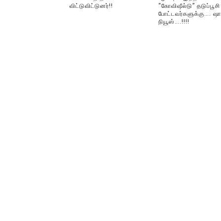
விட்டுவிட்டுனர்!!
“கோவிஷீல்டு” தடுப்பூசி
போட்டவர்களுக்கு…. ஷா
நியூஸ்….!!!!