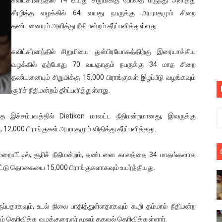
பெறும் கண்டனப் போராட்டத்திற்கு கலந்துகொள்ளுமாறு அன்புரிமைய
சீரழித்த வழக்கில் 64 வயது நபருக்கு அபராதமும் சிறை
தண்டனையும் அளித்து நீதிமன்றம் தீர்ப்பளித்துள்ளது.
் படித்த மாணவர்கள் தொடர்பில் நாடாளுமன்றத்தில் பகிரங்க கேள்வி
சுவிட்சர்லாந்தில் சிறுமியை துஸ்பிரயோகத்திற்கு இரையாக்கிய
யில் இலங்கைத் தமிழ் குடும்பம்!! நடந்தது என்ன
வழக்கில் தற்போது 70 வயதாகும் நபருக்கு 34 மாத சிறை
தண்டனையும் சிறுமிக்கு 15,000 பிராங்குகள் இழப்பீடு வழங்கவும்
 : ரஜினிக்காக இலங்கை பாடலாசிரியர் வெளியிட்ட...
சூரிச் நீதிமன்றம் தீர்ப்பளித்துள்ளது.
ரிழப்பு - கொதித்தெழுந்த பிரதேசவாசிகள்!
 இச்சம்பவத்தில் Dietikon மாவட்ட நீதிமன்றமானது, இவருக்கு
 கூடிய இடங்கள்...
,000 பிராங்குகள் அபராதமும் விதித்து தீர்ப்பளித்தது.
ை செய்த முதியவருக்கு வழங்கப்பட்ட தண்டனை
முறையீட்டில், சூரிச் நீதிமன்றம், தண்டனை காலத்தை 34 மாதங்களாக
ீட்டு தொகையை 15,000 பிராங்குகளாகவும் உயர்த்தியது.
ொலை!
்துள்ள அதிரடி உத்தரவு!
ப்பதாகவும், உடல் நிலை பாதித்துள்ளதாகவும் கூறி தம்மால் நீதிமன்ற
், கேணல் சங்கர் ஆகியோரின் நினைவெழுச்சி நாள் - 26.09.2021 சுவிஸ
 தெரிவித்து வழக்குரைஞர் மூலம் தகவல் தெரிவித்துள்ளார்.