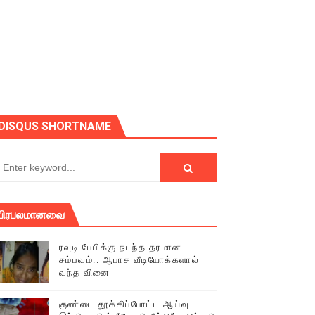
ோடு அழைக்கின்றோம்.
DISQUS SHORTNAME
பிரபலமானவை
ரவுடி பேபிக்கு நடந்த தரமான
சம்பவம்.. ஆபாச வீடியோக்களால்
வந்த வினை
் (செய்தியும்,படங்களும்..)
குண்டை தூக்கிப்போட்ட ஆய்வு….