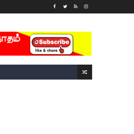
்….!!!!