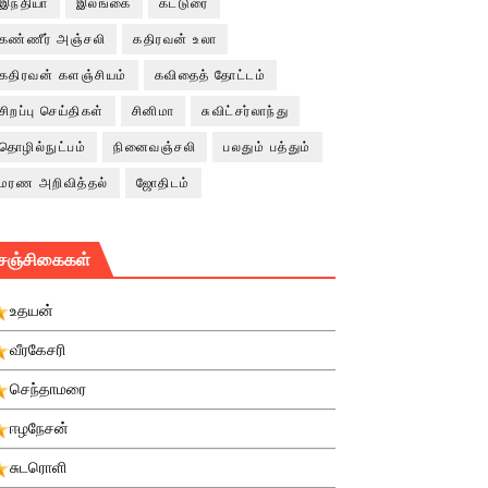
இந்தியா
இலங்கை
கட்டுரை
கண்ணீர் அஞ்சலி
கதிரவன் உலா
கதிரவன் களஞ்சியம்
கவிதைத் தோட்டம்
சிறப்பு செய்திகள்
சினிமா
சுவிட்சர்லாந்து
தொழில்நுட்பம்
நினைவஞ்சலி
பலதும் பத்தும்
மரண அறிவித்தல்
ஜோதிடம்
சஞ்சிகைகள்
உதயன்
வீரகேசரி
செந்தாமரை
ஈழநேசன்
சுடரொளி