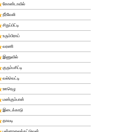
கோண்டாவில்
நீர்வேலி
சிறுப்பிட்டி
உரும்பிராய்
வரணி
இணுவில்
குரும்பசிட்டி
வல்வெட்டி
ஊரெழு
மண்கும்பான்
இடைக்காடு
தாவடி
புன்னாலைக்கட்டுவன்