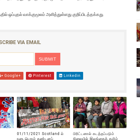
ிலும் தமிழின அழிப்பிற்கு நீதி கேட்டு நடைபெற்ற கவனயீர்ப்புப் போராட்
ல் ஒப்புதல் வாக்குமூலம் அளித்துள்ளது குறிப்பிடத்தக்கது.
்பு (படங்கள், விடியோ)
ொதுச் சபை கூட்டத்தில் இன்று உரை
SCRIBE VIA EMAIL
வீடியோ)
்திலே அதிக காலெக்ஷன் செய்த திரைப்படம் ! எங்கு தெரியுமா?
Google+
Pinterest
Linkedin
01/11/2021 Scotland ல்
பிரிட்டனால் கடத்தப்படும்
நடைபெறும் கண்டனப்
நிலையில் இலங்கைத் தமிழ்