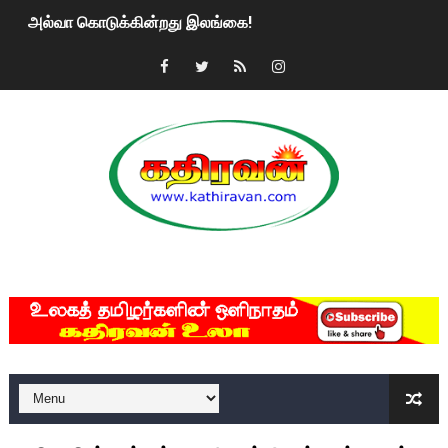
அல்வா கொடுக்கின்றது இலங்கை!
2ஆம் நாள் உக்ரைன் யுத்தம்!! எங்களைத் தனிமையில் விட்டுவிட்டுன
கதிரவன் வாசகர்களுக்கு இனிய பொங்கல் புத்தாண்டு நல்வாழ்த்
மகிந்த ராஜபக்சே பதவி விலக திட்டம்?
ரவுடி பேபிக்கு நடந்த தரமான சம்பவம்.. ஆபாச வீடியோக்களால் வ
காணாமல் போகும் பிள்ளையார்கள்!
MKRdezign
குண்டை தூக்கிப்போட்ட ஆய்வு…. இந்தியாவின் “கோவிஷீல்டு” தடுப
யாழில் தமிழின தலைவர் பிரபாகரனின் பிறந்தநாளை கொண்டாடிய
ஏர்போர்ட்டில் உதைத்த நபர் யார், என்ன நடந்தது?: உண்மையை ச
சீனா இலங்கையிடம் 8 மில்லியன் அமெரிக்க டொலர் நட்டஈடு கோர