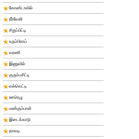
கோண்டாவில்
நீர்வேலி
சிறுப்பிட்டி
உரும்பிராய்
வரணி
இணுவில்
குரும்பசிட்டி
வல்வெட்டி
ஊரெழு
மண்கும்பான்
இடைக்காடு
தாவடி