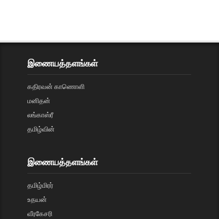
இணையத்தளங்கள்
கதிரவன் காணொளி
மனிதன்
லங்காஸ்ரீ
தமிழ்வின்
இணையத்தளங்கள்
தமிழ்மிரர்
உதயன்
வீரகேசரி