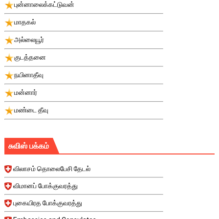
புன்னாலைக்கட்டுவன்
மாதகல்
அல்லையூர்
குடத்தனை
நயினாதீவு
மன்னார்
மண்டை தீவு
சுவிஸ் பக்கம்
விலாசம் தொலைபேசி தேடல்
விமானப் போக்குவரத்து
புகையிரத போக்குவரத்து