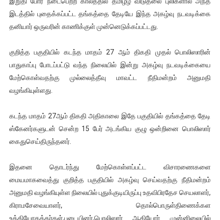
இறுதி போர் நடைபெற்ற காலத்தில் தமிழீழ விடுதலை புலிகளால் அந்த
ஐ.நா முன்றலில் சீரற்ற காலநிலையிலும் தமிழின அழிப்பிற்கு நீதி க
இடத்தில் புதைக்கப்பட்ட தங்கத்தை தேடியே இந்த அகழ்வு நடவடிக்கை
தனியார் ஒருவரின் காணிக்குள் முன்னெடுக்கப்பட்டது.
இளையராஜா – கமல் அவசர சந்திப்பு (படங்கள், விடியோ)
குறித்த பகுதியில் கடந்த மாதம் 27 ஆம் திகதி முதல் பொலிஸாரின்
ஜனாதிபதி ஐக்கிய நாடுகளின் பொதுச் சபை கூட்டத்தில் இன்று 
பாதுகாப்பு போடப்பட்டு வந்த நிலையில் இன்று அகழ்வு நடவடிக்கையை
மேற்கொள்வதற்கு முல்லைத்தீவு மாவட்ட நீதிமன்றம் அனுமதி
32 CM விநோத கன்றுக்குட்டி! (வீடியோ)
வழங்கியுள்ளது.
வலிமை தான் அஜித் திரைப்பயணத்திலே அதிக காலெக்ஷன் செய்த த
கடந்த மாதம் 27ஆம் திகதி அதிகாலை இதே பகுதியில் தங்கத்தை தேடி
ஸ்கேனர்களுடன் சென்ற 15 பேர் அடங்கிய குழு ஒன்றினை பொலிஸார்
கைதுசெய்திருந்தனர்.
இதனை தொடர்ந்து மேற்கொள்ளப்பட்ட விசாரணைகளை
மையமாகவைத்து குறித்த பகுதியில் அகழ்வு செய்வதற்கு நீதிமன்றம்
அனுமதி வழங்கியுள்ள நிலையில் புதுக்குடியிருப்பு உதவிபிரதேச செயலாளர்,
கிராமசேவையாளர், தொல்பொருள்திணைக்கள
உத்தியோகத்தர்கள்,படையினர்,பொலிஸார் ஆகியோர் முன்னிலையில்