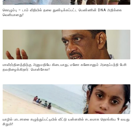
கொழும்பு – டாம் வீதியில் தலை துண்டிக்கப்பட்ட பெண்ணின் DNA அறிக்கை
வௌியானது!
மாவீரர்தினத்திற்கு அனுமதியே கிடையாது; மனோ கணேசனும் அதைப்பற்றி பேசி
தவறிழைக்கிறார்: பொன்சேகா!
யாழில் பாடசாலை கழுத்துப்பட்டியில் வீட்டு யன்னலில் சடலமாக தொங்கிய 9 வயது
சிறுமி!