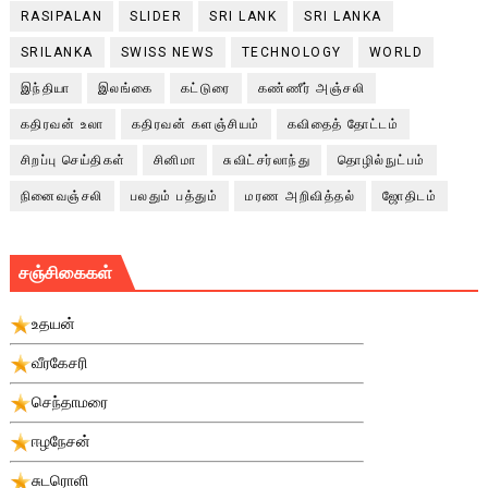
RASIPALAN
SLIDER
SRI LANK
SRI LANKA
SRILANKA
SWISS NEWS
TECHNOLOGY
WORLD
இந்தியா
இலங்கை
கட்டுரை
கண்ணீர் அஞ்சலி
கதிரவன் உலா
கதிரவன் களஞ்சியம்
கவிதைத் தோட்டம்
சிறப்பு செய்திகள்
சினிமா
சுவிட்சர்லாந்து
தொழில்நுட்பம்
நினைவஞ்சலி
பலதும் பத்தும்
மரண அறிவித்தல்
ஜோதிடம்
சஞ்சிகைகள்
உதயன்
வீரகேசரி
செந்தாமரை
ஈழநேசன்
சுடரொளி