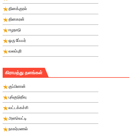
தினக்குரல்
தினகரன்
ஈழநாடு
ஒரு பே்பபர்
வலம்புரி
கிராமத்து தளங்கள்
குப்பிளான்
புங்குடுதீவு
வட்டக்கச்சி
அளவெட்டி
நாகர்மணல்