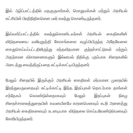
ஐ.நா முன்றலில் சீரற்ற காலநிலையிலும் தமிழின அழிப்பிற்கு நீதி க
இவ் ஆர்ப்பாட்டத்தில் மதகுருமார்கள், மொதுமக்கள் மற்றும் அரசியல்
கட்சியின் பிரதிநிதிகளென பலர் கலந்து கொண்டிருந்தனர்.
இளையராஜா – கமல் அவசர சந்திப்பு (படங்கள், விடியோ)
இவ்வார்ப்பாட்டத்தில் கலந்துகொண்டவர்கள் அரசியல் கைதிகளின்
ஜனாதிபதி ஐக்கிய நாடுகளின் பொதுச் சபை கூட்டத்தில் இன்று 
விடுதலையை வலியுறுத்தி கோசங்களை எழுப்பியிருந்த அதேவேளை
32 CM விநோத கன்றுக்குட்டி! (வீடியோ)
கைதுசெய்யப்பட்டதிலிருந்து எந்தவிதமான குற்றச்சாட்டுகள் மற்றும்
அதற்கான விசாரணைகளும் இல்லாமல் நீதிக்கு புறம்பாக சிறைகளில்
வலிமை தான் அஜித் திரைப்பயணத்திலே அதிக காலெக்ஷன் செய்த த
அடைத்து வைத்திருப்பதை சுட்டிக்காட்டியிருந்தனர்.
மேலும் சிறையில் இருக்கும் அரசியல் கைதிகள் மர்மமான முறையில்
இறந்துவருவதையும் சுட்டிக்காட்டி இந்த இறப்புகள் தொடர்பாக தாங்கள்
சந்தேகம் கொண்டுள்ளதாகவும் மேலும் இறப்புகள் நிகழ
சிறைச்சாலைத்துறையின் கவனயீனமே காரனமெனவும் கூறி அனைத்து
அரசியல் கைதிகளையும் உடனடியாக விடுதலை செய்யவேண்டுமெனவும்
கோரியிருந்தனர்.