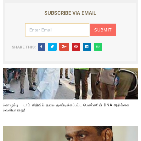
SUBSCRIBE VIA EMAIL
SHARE THIS:
கொழும்பு – டாம் வீதியில் தலை துண்டிக்கப்பட்ட பெண்ணின் DNA அறிக்கை
வௌியானது!