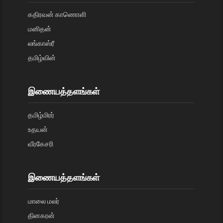
கதிரவன் காணொளி
மனிதன்
லங்காஸ்ரீ
தமிழ்வின்
இணையத்தளங்கள்
தமிழ்மிரர்
உதயன்
வீரகேசரி
இணையத்தளங்கள்
மாலை மலர்
தினகரன்