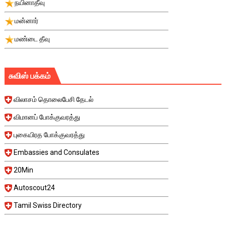
நயினாதீவு
மன்னார்
மண்டை தீவு
சுவிஸ் பக்கம்
விலாசம் தொலைபேசி தேடல்
விமானப் போக்குவரத்து
புகையிரத போக்குவரத்து
Embassies and Consulates
20Min
Autoscout24
Tamil Swiss Directory