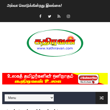
அல்வா கொடுக்கின்றது இலங்கை!
2ஆம் நாள் உக்ரைன் யுத்தம்!! எங்களைத் தனிமையில் விட்டுவிட்டுன
கதிரவன் வாசகர்களுக்கு இனிய பொங்கல் புத்தாண்டு நல்வாழ்த்
மகிந்த ராஜபக்சே பதவி விலக திட்டம்?
ரவுடி பேபிக்கு நடந்த தரமான சம்பவம்.. ஆபாச வீடியோக்களால் வ
காணாமல் போகும் பிள்ளையார்கள்!
MKRdezign
குண்டை தூக்கிப்போட்ட ஆய்வு…. இந்தியாவின் “கோவிஷீல்டு” தடுப
யாழில் தமிழின தலைவர் பிரபாகரனின் பிறந்தநாளை கொண்டாடிய
ஏர்போர்ட்டில் உதைத்த நபர் யார், என்ன நடந்தது?: உண்மையை ச
சீனா இலங்கையிடம் 8 மில்லியன் அமெரிக்க டொலர் நட்டஈடு கோர