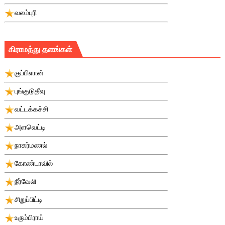
வலம்புரி
கிராமத்து தளங்கள்
குப்பிளான்
புங்குடுதீவு
வட்டக்கச்சி
அளவெட்டி
நாகர்மணல்
கோண்டாவில்
நீர்வேலி
சிறுப்பிட்டி
உரும்பிராய்