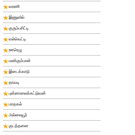
வரணி
இணுவில்
குரும்பசிட்டி
வல்வெட்டி
ஊரெழு
மண்கும்பான்
இடைக்காடு
தாவடி
புன்னாலைக்கட்டுவன்
மாதகல்
அல்லையூர்
குடத்தனை