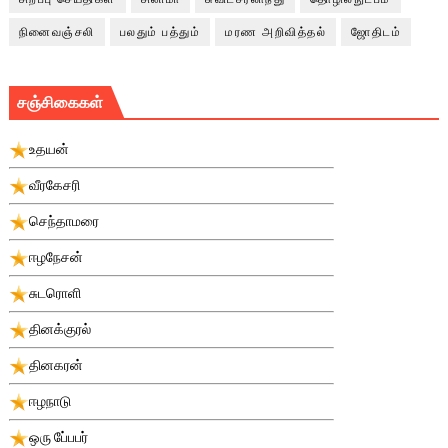
நினைவஞ்சலி
பலதும் பத்தும்
மரண அறிவித்தல்
ஜோதிடம்
சஞ்சிகைகள்
உதயன்
வீரகேசரி
செந்தாமரை
ஈழநேசன்
சுடரொளி
தினக்குரல்
தினகரன்
ஈழநாடு
ஒரு பே்பபர்