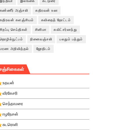
இந்தியா
இலங்கை
கட்டுரை
கண்ணீர் அஞ்சலி
கதிரவன் உலா
கதிரவன் களஞ்சியம்
கவிதைத் தோட்டம்
சிறப்பு செய்திகள்
சினிமா
சுவிட்சர்லாந்து
தொழில்நுட்பம்
நினைவஞ்சலி
பலதும் பத்தும்
மரண அறிவித்தல்
ஜோதிடம்
சஞ்சிகைகள்
உதயன்
வீரகேசரி
செந்தாமரை
ஈழநேசன்
சுடரொளி