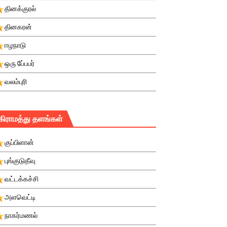
தினக்குரல்
தினகரன்
ஈழநாடு
ஒரு பே்பபர்
வலம்புரி
கிராமத்து தளங்கள்
குப்பிளான்
புங்குடுதீவு
வட்டக்கச்சி
அளவெட்டி
நாகர்மணல்