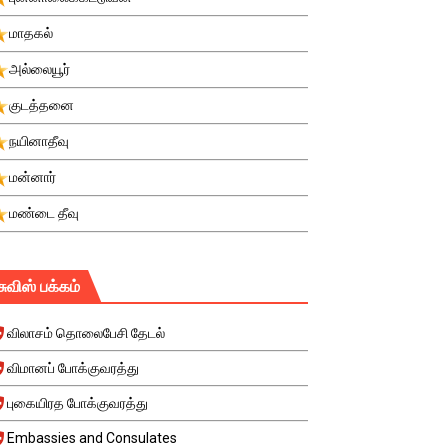
மாதகல்
அல்லையூர்
குடத்தனை
நயினாதீவு
மன்னார்
மண்டை தீவு
சுவிஸ் பக்கம்
விலாசம் தொலைபேசி தேடல்
விமானப் போக்குவரத்து
புகையிரத போக்குவரத்து
Embassies and Consulates