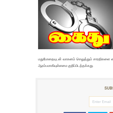
பிரபல நடிகை தூக்கிட்டு தற்க
வடிவேலுவுக்கு நீதிமன்றம் விதித
தியாகதீபம் லெப்.கேணல் திலீபன
ஐ.நா முன்றலில் சீரற்ற காலநிலைய
இளையராஜா – கமல் அவசர சந்திப
மதுபோதையுடன் வாகனம் செலுத்தும் சாரதிகளை க
ஜனாதிபதி ஐக்கிய நாடுகளின் ப
ஆரம்பமாகியுள்ளமை குறிப்பிடத்தக்கது.
32 CM விநோத கன்றுக்குட்டி! (
வலிமை தான் அஜித் திரைப்பயணத
SUB
அல்வா கொடுக்கின்றது இலங்க
2ஆம் நாள் உக்ரைன் யுத்தம்!! எ