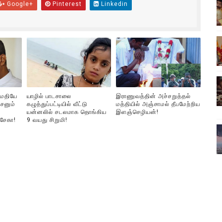
Google+
Pinterest
Linkedin
பொங்கல் புத்தாண்டு நல்வாழ்த்துகள்
ட்டம்?
ம்பவம்.. ஆபாச வீடியோக்களால் வந்த வினை
ள்!
ுமதியே
யாழில் பாடசாலை
இராணுவத்தின் அச்சறுத்தல்
இந்தியாவின் “கோவிஷீல்டு” தடுப்பூசி போட்டவர்களுக்கு…. ஷாக் நியூஸ
சனும்
கழுத்துப்பட்டியில் வீட்டு
மத்தியில் அஞ்சாமல் தீபமேற்றிய
யன்னலில் சடலமாக தொங்கிய
இளஞ்செழியன்!
்சேகா!
9 வயது சிறுமி!