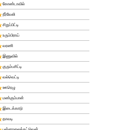
கோண்டாவில்
நீர்வேலி
சிறுப்பிட்டி
உரும்பிராய்
வரணி
இணுவில்
குரும்பசிட்டி
வல்வெட்டி
ஊரெழு
மண்கும்பான்
இடைக்காடு
தாவடி
புன்னாலைக்கட்டுவன்