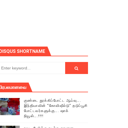
் (செய்தியும்,படங்களும்..)
டத்தில் திரண்ட தமிழ்மக்கள்!!
DISQUS SHORTNAME
பிரபலமானவை
குண்டை தூக்கிப்போட்ட ஆய்வு….
இந்தியாவின் “கோவிஷீல்டு” தடுப்பூசி
போட்டவர்களுக்கு…. ஷாக்
நியூஸ்….!!!!