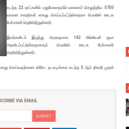
ொலை!
கடந்த 22 நாட்களில் மதுபோதையில் வாகனம் செலுத்திய 5705
வாகன சாரதிகள் கைது செய்யப்பட்டுள்ளதாக பொலிஸ் ஊடக
்துள்ள அதிரடி உத்தரவு!
பேச்சாளர் தெரிவித்துள்ளார்.
், கேணல் சங்கர் ஆகியோரின் நினைவெழுச்சி நாள் - 26.09.2021 சுவிஸ
இவர்களிடம் இருந்து அபராதமாக 142 மில்லியன் ரூபா
அறவிடப்பட்டுள்ளதாகவும் பொலிஸ் ஊடக பேச்சாளர்
ிலும் தமிழின அழிப்பிற்கு நீதி கேட்டு நடைபெற்ற கவனயீர்ப்புப் போராட்
தெரிவித்துள்ளார்.
்பு (படங்கள், விடியோ)
ைது செய்வதற்கான விசேட நடவடிக்கை கடந்த 5 ஆம் திகதி முதல்
ொதுச் சபை கூட்டத்தில் இன்று உரை
வீடியோ)
்திலே அதிக காலெக்ஷன் செய்த திரைப்படம் ! எங்கு தெரியுமா?
SCRIBE VIA EMAIL
ை!
ங்களைத் தனிமையில் விட்டுவிட்டுனர்!!