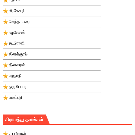
வீரகேசரி
செந்தாமரை
ஈழநேசன்
சுடரொளி
தினக்குரல்
தினகரன்
ஈழநாடு
ஒரு பே்பபர்
வலம்புரி
கிராமத்து தளங்கள்
குப்பிளான்