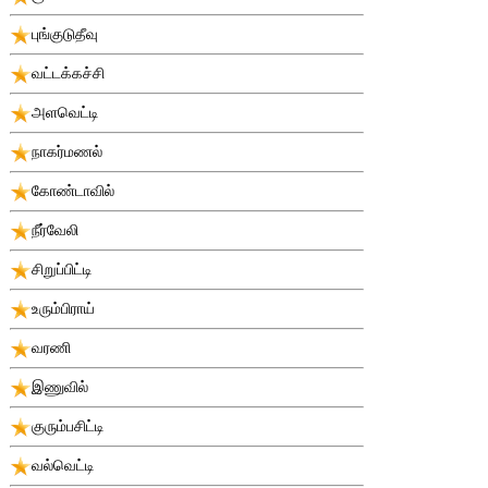
புங்குடுதீவு
வட்டக்கச்சி
அளவெட்டி
நாகர்மணல்
கோண்டாவில்
நீர்வேலி
சிறுப்பிட்டி
உரும்பிராய்
வரணி
இணுவில்
குரும்பசிட்டி
வல்வெட்டி