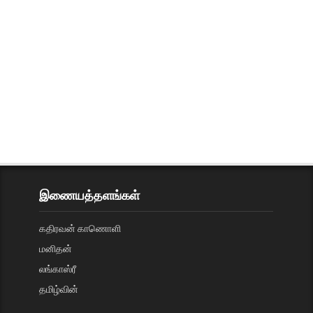
இணையத்தளங்கள்
கதிரவன் காணொளி
மனிதன்
லங்காஸ்ரீ
தமிழ்வின்