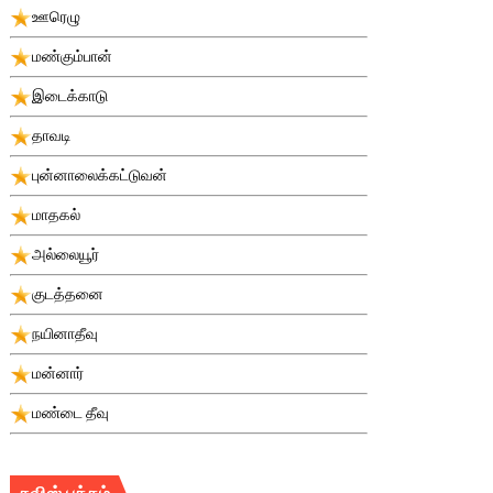
ஊரெழு
மண்கும்பான்
இடைக்காடு
தாவடி
புன்னாலைக்கட்டுவன்
மாதகல்
அல்லையூர்
குடத்தனை
நயினாதீவு
மன்னார்
மண்டை தீவு