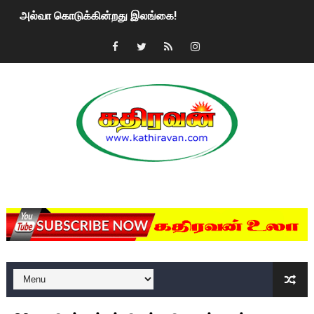
அல்வா கொடுக்கின்றது இலங்கை!
2ஆம் நாள் உக்ரைன் யுத்தம்!! எங்களைத் தனிமையில் விட்டுவிட்டுன
கதிரவன் வாசகர்களுக்கு இனிய பொங்கல் புத்தாண்டு நல்வாழ்த்
மகிந்த ராஜபக்சே பதவி விலக திட்டம்?
ரவுடி பேபிக்கு நடந்த தரமான சம்பவம்.. ஆபாச வீடியோக்களால் வ
காணாமல் போகும் பிள்ளையார்கள்!
MKRdezign
குண்டை தூக்கிப்போட்ட ஆய்வு…. இந்தியாவின் “கோவிஷீல்டு” தடுப
யாழில் தமிழின தலைவர் பிரபாகரனின் பிறந்தநாளை கொண்டாடிய
ஏர்போர்ட்டில் உதைத்த நபர் யார், என்ன நடந்தது?: உண்மையை ச
சீனா இலங்கையிடம் 8 மில்லியன் அமெரிக்க டொலர் நட்டஈடு கோர