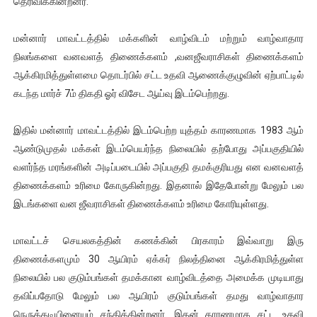
தெரிவிக்கின்றனர்.
ஐ.நா முன்றலில் சீரற்ற காலநிலையிலும் தமிழின அழிப்பிற்கு நீதி க
மன்னார் மாவட்டத்தில் மக்களின் வாழ்விடம் மற்றும் வாழ்வாதார
இளையராஜா – கமல் அவசர சந்திப்பு (படங்கள், விடியோ)
நிலங்களை வனவளத் திணைக்களம் ,வனஜீவராசிகள் திணைக்களம்
ஆக்கிரமித்துள்ளமை தொடர்பில் சட்ட உதவி ஆணைக்குழுவின் ஏற்பாட்டில்
ஜனாதிபதி ஐக்கிய நாடுகளின் பொதுச் சபை கூட்டத்தில் இன்று 
கடந்த மார்ச் 7ம் திகதி ஓர் விசேட ஆய்வு இடம்பெற்றது.
32 CM விநோத கன்றுக்குட்டி! (வீடியோ)
இதில் மன்னார் மாவட்டத்தில் இடம்பெற்ற யுத்தம் காரணமாக 1983 ஆம்
வலிமை தான் அஜித் திரைப்பயணத்திலே அதிக காலெக்ஷன் செய்த த
ஆண்டுமுதல் மக்கள் இடம்பெயர்ந்த நிலையில் தற்போது அப்பகுதியில்
வளர்ந்த மரங்களின் அடிப்படையில் அப்பகுதி தமக்குரியது என வனவளத்
திணைக்களம் உரிமை கோருகின்றது. இதனால் இதேபோன்று மேலும் பல
இடங்களை வன ஜீவராசிகள் திணைக்களம் உரிமை கோரியுள்ளது.
மாவட்டச் செயலகத்தின் கணக்கின் பிரகாரம் இவ்வாறு இரு
திணைக்களமும் 30 ஆயிரம் ஏக்கர் நிலத்தினை ஆக்கிரமித்துள்ள
நிலையில் பல குடும்பங்கள் தமக்கான வாழ்விடத்தை அமைக்க முடியாது
தவிப்பதோடு மேலும் பல ஆயிரம் குடும்பங்கள் தமது வாழ்வாதார
நெருக்கடியினையும் சந்திக்கின்றனர். இதன் காரணமாக சட்ட உதவி