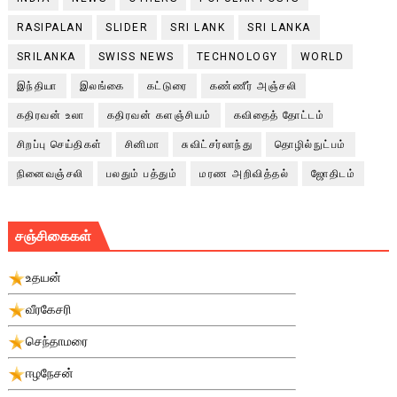
RASIPALAN
SLIDER
SRI LANK
SRI LANKA
SRILANKA
SWISS NEWS
TECHNOLOGY
WORLD
இந்தியா
இலங்கை
கட்டுரை
கண்ணீர் அஞ்சலி
கதிரவன் உலா
கதிரவன் களஞ்சியம்
கவிதைத் தோட்டம்
சிறப்பு செய்திகள்
சினிமா
சுவிட்சர்லாந்து
தொழில்நுட்பம்
நினைவஞ்சலி
பலதும் பத்தும்
மரண அறிவித்தல்
ஜோதிடம்
சஞ்சிகைகள்
உதயன்
வீரகேசரி
செந்தாமரை
ஈழநேசன்