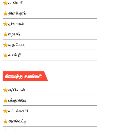
சுடரொளி
தினக்குரல்
தினகரன்
ஈழநாடு
ஒரு பே்பபர்
வலம்புரி
கிராமத்து தளங்கள்
குப்பிளான்
புங்குடுதீவு
வட்டக்கச்சி
அளவெட்டி