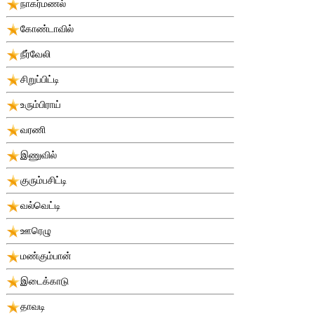
நாகர்மணல்
கோண்டாவில்
நீர்வேலி
சிறுப்பிட்டி
உரும்பிராய்
வரணி
இணுவில்
குரும்பசிட்டி
வல்வெட்டி
ஊரெழு
மண்கும்பான்
இடைக்காடு
தாவடி