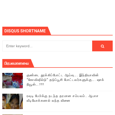
DISQUS SHORTNAME
பிரபலமானவை
குண்டை தூக்கிப்போட்ட ஆய்வு…. இந்தியாவின்
“கோவிஷீல்டு” தடுப்பூசி போட்டவர்களுக்கு…. ஷாக்
நியூஸ்….!!!!
ரவுடி பேபிக்கு நடந்த தரமான சம்பவம்.. ஆபாச
வீடியோக்களால் வந்த வினை