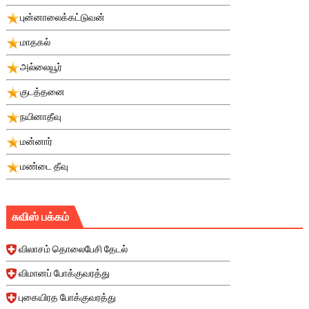
புன்னாலைக்கட்டுவன்
மாதகல்
அல்லையூர்
குடத்தனை
நயினாதீவு
மன்னார்
மண்டை தீவு
சுவிஸ் பக்கம்
விலாசம் தொலைபேசி தேடல்
விமானப் போக்குவரத்து
புகையிரத போக்குவரத்து