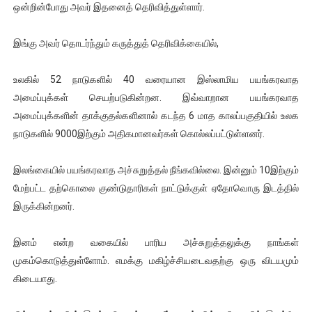
ஒன்றின்போது அவர் இதனைத் தெரிவித்துள்ளார்.
ஐ.நா முன்றலில் சீரற்ற காலநிலையிலும் தமிழின அழிப்பிற்கு நீதி க
இங்கு அவர் தொடர்ந்தும் கருத்துத் தெரிவிக்கையில்,
இளையராஜா – கமல் அவசர சந்திப்பு (படங்கள், விடியோ)
உலகில் 52 நாடுகளில் 40 வரையான இஸ்லாமிய பயங்கரவாத
ஜனாதிபதி ஐக்கிய நாடுகளின் பொதுச் சபை கூட்டத்தில் இன்று 
அமைப்புக்கள் செயற்படுகின்றன. இவ்வாறான பயங்கரவாத
32 CM விநோத கன்றுக்குட்டி! (வீடியோ)
அமைப்புக்களின் தாக்குதல்களினால் கடந்த 6 மாத காலப்பகுதியில் உலக
நாடுகளில் 9000இற்கும் அதிகமானவர்கள் கொல்லப்பட்டுள்ளனர்.
வலிமை தான் அஜித் திரைப்பயணத்திலே அதிக காலெக்ஷன் செய்த த
இலங்கையில் பயங்கரவாத அச்சுறுத்தல் நீங்கவில்லை. இன்னும் 10இற்கும்
மேற்பட்ட தற்கொலை குண்டுதாரிகள் நாட்டுக்குள் ஏதோவொரு இடத்தில்
இருக்கின்றனர்.
இனம் என்ற வகையில் பாரிய அச்சுறுத்தலுக்கு நாங்கள்
முகம்கொடுத்துள்ளோம். எமக்கு மகிழ்ச்சியடைவதற்கு ஒரு விடயமும்
கிடையாது.