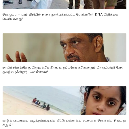
கொழும்பு – டாம் வீதியில் தலை துண்டிக்கப்பட்ட பெண்ணின் DNA அறிக்கை
வௌியானது!
மாவீரர்தினத்திற்கு அனுமதியே கிடையாது; மனோ கணேசனும் அதைப்பற்றி பேசி
தவறிழைக்கிறார்: பொன்சேகா!
யாழில் பாடசாலை கழுத்துப்பட்டியில் வீட்டு யன்னலில் சடலமாக தொங்கிய 9 வயது
சிறுமி!