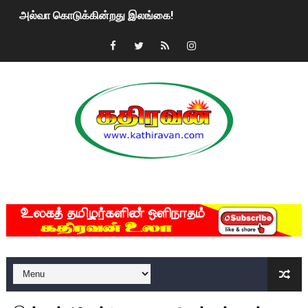
அல்வா கொடுக்கின்றது இலங்கை!
2ஆம் நாள் உக்ரைன் யுத்தம்!! எங்களைத் தனிமையில் விட்டுவிட்டுன
கதிரவன் வாசகர்களுக்கு இனிய பொங்கல் புத்தாண்டு நல்வாழ்த்
மகிந்த ராஜபக்சே பதவி விலக திட்டம்?
ரவுடி பேபிக்கு நடந்த தரமான சம்பவம்.. ஆபாச வீடியோக்களால் வ
காணாமல் போகும் பிள்ளையார்கள்!
MKRdezign
குண்டை தூக்கிப்போட்ட ஆய்வு…. இந்தியாவின் “கோவிஷீல்டு” தடுப
யாழில் தமிழின தலைவர் பிரபாகரனின் பிறந்தநாளை கொண்டாடிய
ஏர்போர்ட்டில் உதைத்த நபர் யார், என்ன நடந்தது?: உண்மையை ச
சீனா இலங்கையிடம் 8 மில்லியன் அமெரிக்க டொலர் நட்டஈடு கோர