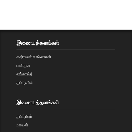
இணையத்தளங்கள்
கதிரவன் காணொளி
மனிதன்
லங்காஸ்ரீ
தமிழ்வின்
இணையத்தளங்கள்
தமிழ்மிரர்
உதயன்