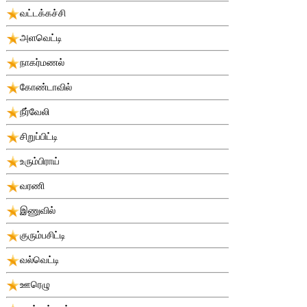
வட்டக்கச்சி
அளவெட்டி
நாகர்மணல்
கோண்டாவில்
நீர்வேலி
சிறுப்பிட்டி
உரும்பிராய்
வரணி
இணுவில்
குரும்பசிட்டி
வல்வெட்டி
ஊரெழு