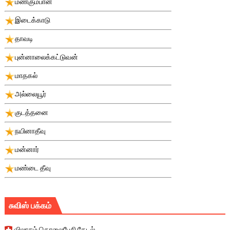
மண்கும்பான்
இடைக்காடு
தாவடி
புன்னாலைக்கட்டுவன்
மாதகல்
அல்லையூர்
குடத்தனை
நயினாதீவு
மன்னார்
மண்டை தீவு
சுவிஸ் பக்கம்
விலாசம் தொலைபேசி தேடல்