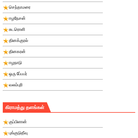
செந்தாமரை
ஈழநேசன்
சுடரொளி
தினக்குரல்
தினகரன்
ஈழநாடு
ஒரு பே்பபர்
வலம்புரி
கிராமத்து தளங்கள்
குப்பிளான்
புங்குடுதீவு