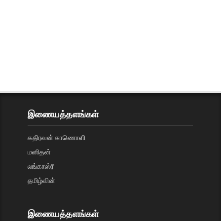
இணையத்தளங்கள்
கதிரவன் காணொளி
மனிதன்
லங்காஸ்ரீ
தமிழ்வின்
இணையத்தளங்கள்