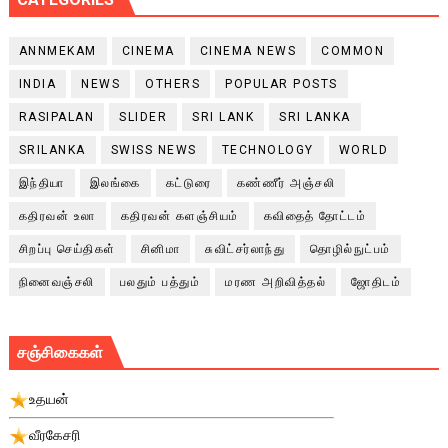
ANNMEKAM
CINEMA
CINEMA NEWS
COMMON
INDIA
NEWS
OTHERS
POPULAR POSTS
RASIPALAN
SLIDER
SRI LANK
SRI LANKA
SRILANKA
SWISS NEWS
TECHNOLOGY
WORLD
இந்தியா
இலங்கை
கட்டுரை
கண்ணீர் அஞ்சலி
கதிரவன் உலா
கதிரவன் களஞ்சியம்
கவிதைத் தோட்டம்
சிறப்பு செய்திகள்
சினிமா
சுவிட்சர்லாந்து
தொழில்நுட்பம்
நினைவஞ்சலி
பலதும் பத்தும்
மரண அறிவித்தல்
ஜோதிடம்
சஞ்சிகைகள்
உதயன்
வீரகேசரி