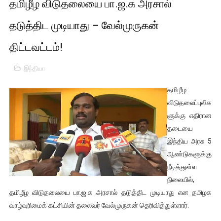
தமிழீழ விடுதலையை பா.ஜ.க அரசால்
பாலச்சந்திரன் மற்றும் தன்னிடம் படித்த மாணவர்கள் தொடர்பில் ந
தடுத்திட முடியாது – வேல்முருகன்
பிரிட்டனால் கடத்தப்படும் நிலையில் இலங்கைத் தமிழ் குடும்பம்!!
திட்டவட்டம்!
வர்ராரு...வர்ராரு... அண்ணாத்த : ரஜினிக்காக இலங்கை பாடலாசிர
இந்தியா
கைது செய்யப்பட்ட இளைஞன் உயிரிழப்பு - கொதித்தெழுந்த பிரத
தமிழீழ
தடுப்பூசியை பெற்றுக் கொள்ளக் கூடிய இடங்கள்...
விடுதலைப்புலிக
ளுக்கு எதிரான
சிறுமியை பாலியல் வன்கொடுமை செய்த முதியவருக்கு வழங்கப
தடையை
இந்திய அரசு 5
பிரபல நடிகை தூக்கிட்டு தற்கொலை!
ஆண்டுகளுக்கு
நீடித்துள்ள
வடிவேலுவுக்கு நீதிமன்றம் விதித்துள்ள அதிரடி உத்தரவு!
நிலையில்,
தியாகதீபம் லெப்.கேணல் திலீபன், கேணல் சங்கர் ஆகியோரின் நினை
தமிழீழ விடுதலையை பா.ஜ.க அரசால் தடுத்திட முடியாது என தமிழக
வாழ்வுரிமைக் கட்சியின் தலைவர் வேல்முருகன் தெரிவித்துள்ளார்.
ஐ.நா முன்றலில் சீரற்ற காலநிலையிலும் தமிழின அழிப்பிற்கு நீதி க