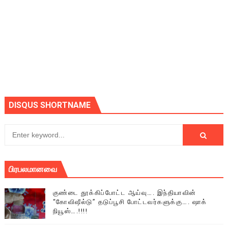
DISQUS SHORTNAME
பிரபலமானவை
குண்டை தூக்கிப்போட்ட ஆய்வு…. இந்தியாவின்
“கோவிஷீல்டு” தடுப்பூசி போட்டவர்களுக்கு…. ஷாக்
நியூஸ்….!!!!