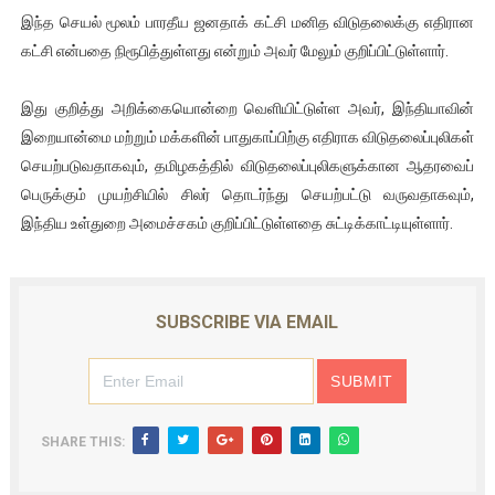
இந்த செயல் மூலம் பாரதீய ஜனதாக் கட்சி மனித விடுதலைக்கு எதிரான
இளையராஜா – கமல் அவசர சந்திப்பு (படங்கள், விடியோ)
கட்சி என்பதை நிரூபித்துள்ளது என்றும் அவர் மேலும் குறிப்பிட்டுள்ளார்.
ஜனாதிபதி ஐக்கிய நாடுகளின் பொதுச் சபை கூட்டத்தில் இன்று 
இது குறித்து அறிக்கையொன்றை வெளியிட்டுள்ள அவர், இந்தியாவின்
32 CM விநோத கன்றுக்குட்டி! (வீடியோ)
இறையான்மை மற்றும் மக்களின் பாதுகாப்பிற்கு எதிராக விடுதலைப்புலிகள்
செயற்படுவதாகவும், தமிழகத்தில் விடுதலைப்புலிகளுக்கான ஆதரவைப்
வலிமை தான் அஜித் திரைப்பயணத்திலே அதிக காலெக்ஷன் செய்த த
பெருக்கும் முயற்சியில் சிலர் தொடர்ந்து செயற்பட்டு வருவதாகவும்,
இந்திய உள்துறை அமைச்சகம் குறிப்பிட்டுள்ளதை சுட்டிக்காட்டியுள்ளார்.
அல்வா கொடுக்கின்றது இலங்கை!
SUBSCRIBE VIA EMAIL
SHARE THIS: