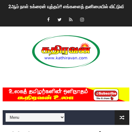
2ஆம் நாள் உக்ரைன் யுத்தம்!! எங்களைத் தனிமையில் விட்டுவிட்டுன
கதிரவன் வாசகர்களுக்கு இனிய பொங்கல் புத்தாண்டு நல்வாழ்த்
மகிந்த ராஜபக்சே பதவி விலக திட்டம்?
ரவுடி பேபிக்கு நடந்த தரமான சம்பவம்.. ஆபாச வீடியோக்களால் வ
காணாமல் போகும் பிள்ளையார்கள்!
குண்டை தூக்கிப்போட்ட ஆய்வு…. இந்தியாவின் “கோவிஷீல்டு” தடுப
MKRdezign
யாழில் தமிழின தலைவர் பிரபாகரனின் பிறந்தநாளை கொண்டாடிய
ஏர்போர்ட்டில் உதைத்த நபர் யார், என்ன நடந்தது?: உண்மையை ச
சீனா இலங்கையிடம் 8 மில்லியன் அமெரிக்க டொலர் நட்டஈடு கோர
01/11/2021 Scotland ல் நடைபெறும் கண்டனப் போராட்டத்திற