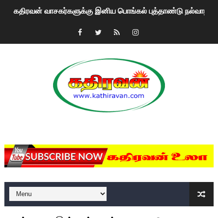
கதிரவன் வாசகர்களுக்கு இனிய பொங்கல் புத்தாண்டு நல்வாழ்த்
மகிந்த ராஜபக்சே பதவி விலக திட்டம்?
ரவுடி பேபிக்கு நடந்த தரமான சம்பவம்.. ஆபாச வீடியோக்களால் வ
காணாமல் போகும் பிள்ளையார்கள்!
குண்டை தூக்கிப்போட்ட ஆய்வு…. இந்தியாவின் “கோவிஷீல்டு” தடுப
யாழில் தமிழின தலைவர் பிரபாகரனின் பிறந்தநாளை கொண்டாடிய
MKRdezign
ஏர்போர்ட்டில் உதைத்த நபர் யார், என்ன நடந்தது?: உண்மையை ச
சீனா இலங்கையிடம் 8 மில்லியன் அமெரிக்க டொலர் நட்டஈடு கோர
01/11/2021 Scotland ல் நடைபெறும் கண்டனப் போராட்டத்திற
பாலச்சந்திரன் மற்றும் தன்னிடம் படித்த மாணவர்கள் தொடர்பில் ந