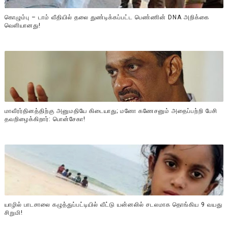
கொழும்பு – டாம் வீதியில் தலை துண்டிக்கப்பட்ட பெண்ணின் DNA அறிக்கை
வௌியானது!
மாவீரர்தினத்திற்கு அனுமதியே கிடையாது; மனோ கணேசனும் அதைப்பற்றி பேசி
தவறிழைக்கிறார்: பொன்சேகா!
யாழில் பாடசாலை கழுத்துப்பட்டியில் வீட்டு யன்னலில் சடலமாக தொங்கிய 9 வயது
சிறுமி!