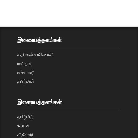
இணையத்தளங்கள்
கதிரவன் காணொளி
மனிதன்
லங்காஸ்ரீ
தமிழ்வின்
இணையத்தளங்கள்
தமிழ்மிரர்
உதயன்
வீரகேசரி