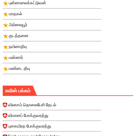
புன்னாலைக்கட்டுவன்
மாதகல்
அல்லையூர்
குடத்தனை
நயினாதீவு
மன்னார்
மண்டை தீவு
சுவிஸ் பக்கம்
விலாசம் தொலைபேசி தேடல்
விமானப் போக்குவரத்து
புகையிரத போக்குவரத்து