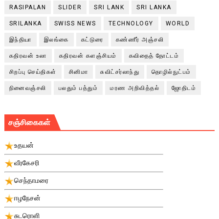
RASIPALAN
SLIDER
SRI LANK
SRI LANKA
SRILANKA
SWISS NEWS
TECHNOLOGY
WORLD
இந்தியா
இலங்கை
கட்டுரை
கண்ணீர் அஞ்சலி
கதிரவன் உலா
கதிரவன் களஞ்சியம்
கவிதைத் தோட்டம்
சிறப்பு செய்திகள்
சினிமா
சுவிட்சர்லாந்து
தொழில்நுட்பம்
நினைவஞ்சலி
பலதும் பத்தும்
மரண அறிவித்தல்
ஜோதிடம்
சஞ்சிகைகள்
உதயன்
வீரகேசரி
செந்தாமரை
ஈழநேசன்
சுடரொளி