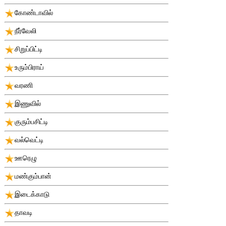
கோண்டாவில்
நீர்வேலி
சிறுப்பிட்டி
உரும்பிராய்
வரணி
இணுவில்
குரும்பசிட்டி
வல்வெட்டி
ஊரெழு
மண்கும்பான்
இடைக்காடு
தாவடி