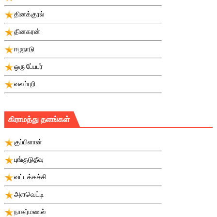
தினக்குரல்
தினகரன்
ஈழநாடு
ஒரு பே்பபர்
வலம்புரி
கிராமத்து தளங்கள்
குப்பிளான்
புங்குடுதீவு
வட்டக்கச்சி
அளவெட்டி
நாகர்மணல்