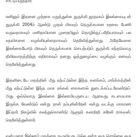
சாட்டியிருந்தார்.
ஜனாதிபதி ஐக்கிய நாடுகளின் பொதுச் சபை கூட்டத்தில் இன்று 
எனினும் இதனை முற்றாக மறுத்துள்ள துருக்கி தூதரகம் இலங்கையுடன்
32 CM விநோத கன்றுக்குட்டி! (வீடியோ)
துருக்கி 2004ம் ஆண்டு முதல் மிகவும் நெருக்கமான உறவை பேணி
வருவதாகவும் மனிதாபிமான முறையிலும் தொழில்நுட்பரீதியாகவும் பல
வலிமை தான் அஜித் திரைப்பயணத்திலே அதிக காலெக்ஷன் செய்த த
உதவிகளை வழங்கியுள்ளதாகவும் தெரிவித்துள்ளது. அதேவேளை
இலங்கையோடு மிகவும் நெருக்கமாக செயற்படும் துருக்கி எந்தவொரு
அல்வா கொடுக்கின்றது இலங்கை!
தீவிரவாதத்திற்கு எதிராகவும் தனது ஒத்துழைப்பை வழங்கும் எனவும்
2ஆம் நாள் உக்ரைன் யுத்தம்!! எங்களைத் தனிமையில் விட்டுவிட்டுன
தெரிவித்துள்ளது.
இதனிடையே மதத்தின் மீது ஏற்பட்டுள்ள இந்த களங்கம், மார்க்கத்தின்
மீது ஏற்பட்டுள்ள இந்த மாசு உங்கள் கைகளால் துடைக்கப்படவேண்டும்.
அது ஒவ்வொரு இலங்கை இஸ்லாமியருடைய ஆறாவது கடமையாக
இருக்க வேண்டும் என்று நான் நம்புகின்றேன் என்று வடக்கு மாகாண
இப்தார் நிகழ்வில் கலந்துகொண்டு ஆளுநர் கலாநிதி சுரேன் ராகவன்;
தெரிவித்துள்ளார்.
வன்முறை இஸ்லாம் மதத்தை தழுவியது அல்ல என்ற ஒரு சொல்லை ஒரு